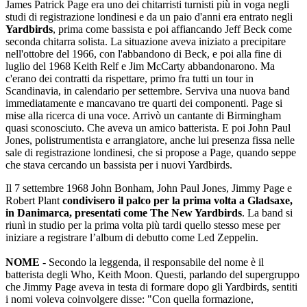
James Patrick Page era uno dei chitarristi turnisti più in voga negli
studi di registrazione londinesi e da un paio d'anni era entrato negli
Yardbirds
, prima come bassista e poi affiancando Jeff Beck come
seconda chitarra solista. La situazione aveva iniziato a precipitare
nell'ottobre del 1966, con l'abbandono di Beck, e poi alla fine di
luglio del 1968 Keith Relf e Jim McCarty abbandonarono. Ma
c'erano dei contratti da rispettare, primo fra tutti un tour in
Scandinavia, in calendario per settembre. Serviva una nuova band
immediatamente e mancavano tre quarti dei componenti. Page si
mise alla ricerca di una voce. Arrivò un cantante di Birmingham
quasi sconosciuto. Che aveva un amico batterista. E poi John Paul
Jones, polistrumentista e arrangiatore, anche lui presenza fissa nelle
sale di registrazione londinesi, che si propose a Page, quando seppe
che stava cercando un bassista per i nuovi Yardbirds.
Il 7 settembre 1968 John Bonham, John Paul Jones, Jimmy Page e
Robert Plant
condivisero il palco per la prima volta a Gladsaxe,
in Danimarca, presentati come The New Yardbirds
. La band si
riunì in studio per la prima volta più tardi quello stesso mese per
iniziare a registrare l’album di debutto come Led Zeppelin.
NOME
- Secondo la leggenda, il responsabile del nome è il
batterista degli Who, Keith Moon. Questi, parlando del supergruppo
che Jimmy Page aveva in testa di formare dopo gli Yardbirds, sentiti
i nomi voleva coinvolgere disse: "Con quella formazione,