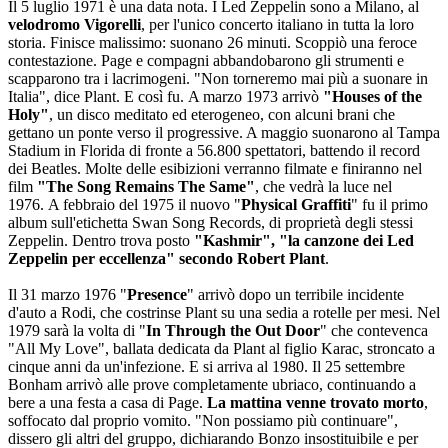
Il 5 luglio 1971 è una data nota. I Led Zeppelin sono a Milano, al
velodromo Vigorelli
, per l'unico concerto italiano in tutta la loro
storia. Finisce malissimo: suonano 26 minuti. Scoppiò una feroce
contestazione. Page e compagni abbandobarono gli strumenti e
scapparono tra i lacrimogeni. "Non torneremo mai più a suonare in
Italia", dice Plant. E così fu. A marzo 1973 arrivò
"Houses of the
Holy"
, un disco meditato ed eterogeneo, con alcuni brani che
gettano un ponte verso il progressive. A maggio suonarono al Tampa
Stadium in Florida di fronte a 56.800 spettatori, battendo il record
dei Beatles. Molte delle esibizioni verranno filmate e finiranno nel
film
"The Song Remains The Same"
, che vedrà la luce nel
1976. A febbraio del 1975 il nuovo "
Physical Graffiti
" fu il primo
album sull'etichetta Swan Song Records, di proprietà degli stessi
Zeppelin. Dentro trova posto
"Kashmir", "la canzone dei Led
Zeppelin per eccellenza" secondo Robert Plant
.
Il 31 marzo 1976 "
Presence
" arrivò dopo un terribile incidente
d'auto a Rodi, che costrinse Plant su una sedia a rotelle per mesi. Nel
1979 sarà la volta di "
In Through the Out Door
" che contevenca
"All My Love", ballata dedicata da Plant al figlio Karac, stroncato a
cinque anni da un'infezione. E si arriva al 1980. Il 25 settembre
Bonham arrivò alle prove completamente ubriaco, continuando a
bere a una festa a casa di Page.
La mattina venne trovato morto
,
soffocato dal proprio vomito. "Non possiamo più continuare",
dissero gli altri del gruppo, dichiarando Bonzo insostituibile e per