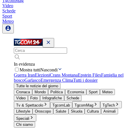
TgcomMag
Video
Schede
Sport
Meteo
In evidenza
Mostra tutti
Nascondi
Guerra Iran
Elezioni
Crans Montana
Epstein Files
Famiglia nel
bosco
Garlasco
Emergenza Clima
Tutti i dossier
Tutte le notizie del giorno
Cronaca
Mondo
Politica
Economia
Sport
Meteo
Video
Foto
Infografiche
Schede
Tv & Spettacolo
TgcomLab
TgcomMag
TgTech
Lifestyle
Oroscopo
Salute
Skuola
Cultura
Animali
Speciali
Chi siamo