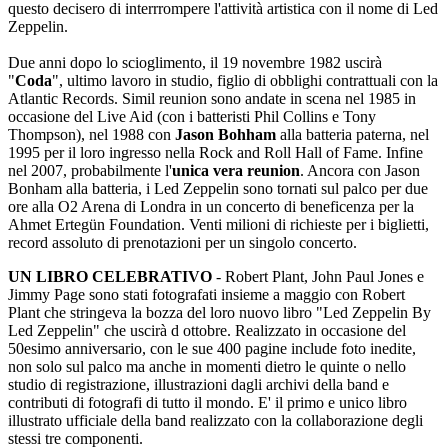
questo decisero di interrrompere l'attività artistica con il nome di Led
Zeppelin.
Due anni dopo lo scioglimento, il 19 novembre 1982 uscirà
"
Coda
", ultimo lavoro in studio, figlio di obblighi contrattuali con la
Atlantic Records. Simil reunion sono andate in scena nel 1985 in
occasione del Live Aid (con i batteristi Phil Collins e Tony
Thompson), nel 1988 con
Jason Bohham
alla batteria paterna, nel
1995 per il loro ingresso nella Rock and Roll Hall of Fame. Infine
nel 2007, probabilmente l'
unica vera reunion
. Ancora con Jason
Bonham alla batteria, i Led Zeppelin sono tornati sul palco per due
ore alla O2 Arena di Londra in un concerto di beneficenza per la
Ahmet Ertegün Foundation. Venti milioni di richieste per i biglietti,
record assoluto di prenotazioni per un singolo concerto.
UN LIBRO CELEBRATIVO
- Robert Plant, John Paul Jones e
Jimmy Page sono stati fotografati insieme a maggio con Robert
Plant che stringeva la bozza del loro nuovo libro "Led Zeppelin By
Led Zeppelin" che uscirà d ottobre. Realizzato in occasione del
50esimo anniversario, con le sue 400 pagine include foto inedite,
non solo sul palco ma anche in momenti dietro le quinte o nello
studio di registrazione, illustrazioni dagli archivi della band e
contributi di fotografi di tutto il mondo. E' il primo e unico libro
illustrato ufficiale della band realizzato con la collaborazione degli
stessi tre componenti.