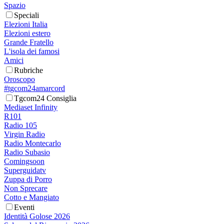
Spazio
Speciali
Elezioni Italia
Elezioni estero
Grande Fratello
L'isola dei famosi
Amici
Rubriche
Oroscopo
#tgcom24amarcord
Tgcom24 Consiglia
Mediaset Infinity
R101
Radio 105
Virgin Radio
Radio Montecarlo
Radio Subasio
Comingsoon
Superguidatv
Zuppa di Porro
Non Sprecare
Cotto e Mangiato
Eventi
Identità Golose 2026