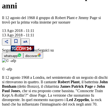
anni
Il 12 agosto del 1968 il gruppo di Robert Plant e Jimmy Page si
trovò per la prima volta insieme per suonare
13 Ago 2018 - 11:11
13 Ago 2018 - 11:11
Segui
su
Seguici su
whatsapp
discover
© -afp
Il 12 agosto 1968 a Londra, nel seminterrato di un negozio di dischi
si ritrovarono in quattro. Il cantante
Robert Plant
, il batterista
John
Bonham
(detto Bonzo), il chitarrista
James Patrick Page
e
John
Paul Jones
, che si era proposto come bassista. "Conoscete Train
Kept A-Rollin'?" disse Page. La versione che suonarono fu
dirompente. In quel momento nacquero i
Led Zeppelin
, la rock
band che ha influenzato l'immaginario del rock negli anni 70.