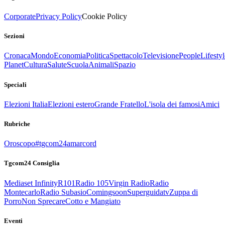
Corporate
Privacy Policy
Cookie Policy
Sezioni
Cronaca
Mondo
Economia
Politica
Spettacolo
Televisione
People
Lifestyl
Planet
Cultura
Salute
Scuola
Animali
Spazio
Speciali
Elezioni Italia
Elezioni estero
Grande Fratello
L'isola dei famosi
Amici
Rubriche
Oroscopo
#tgcom24amarcord
Tgcom24 Consiglia
Mediaset Infinity
R101
Radio 105
Virgin Radio
Radio
Montecarlo
Radio Subasio
Comingsoon
Superguidatv
Zuppa di
Porro
Non Sprecare
Cotto e Mangiato
Eventi