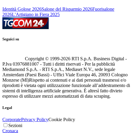
Identità Golose 2026
Salone del Risparmio 2026
Fuorisalone
2026
L'Artigiano in Fiera 2025
Seguici su
Copyright © 1999-
2026
RTI S.p.A. Business Digital -
P.Iva 03976881007 - Tutti i diritti riservati - Per la pubblicità
Mediamond S.p.A. - RTI S.p.A., Mediaset N.V., sede legale
Amsterdam (Paesi Bassi) - Uffici Viale Europa 46, 20093 Cologno
Monzese (MI)
Rispetto ai contenuti e ai dati personali trasmessi e/o
riprodotti è vietata ogni utilizzazione funzionale all’addestramento di
sistemi di intelligenza artificiale generativa. È altresì fatto divieto
espresso di utilizzare mezzi automatizzati di data scraping.
Legal
Corporate
Privacy Policy
Cookie Policy
Sezioni
Cronaca