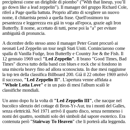
precipiterai come un dirigibile di piombo" ("With that lineup, you’ll
go down like a lead zeppelin"). Il manager del gruppo Richard Cole,
riferì a Page quella battuta. Proprio all'atto di scegliere un nuovo
nome, il chitarrista pensò a quella frase. Quell'ossimoro tra
pesantezza e leggerezza era già in voga all'epoca, grazie agli Iron
Butterfly. Il nome, accettato di tutti, perse poi la "a" per evitare
ambiguità di pronuncia.
A dicembre dello stesso anno il manager Peter Grant procurò ai
neonati Led Zeppelin un tour negli Stati Uniti. Cominciarono come
spalla di Vanilla Fudge, Iron Butterfly e Country Joe & the Fish. Il
12 gennaio 1969 uscì
"Led Zeppelin"
. Il brano "Good Times, Bad
Times" diceva tutto della band con blues e rock che si fondono in
una miscela heavy fino ad allora sconosciuta. In due mesi raggiunse
la top ten della classifica Billboard 200. Già il 22 ottobre 1969 arrivò
il successo,
"Led Zeppelin II"
. L'apertura venne affidata a
"Whole Lotta Love"
e in un paio di mesi l'album scalò le
classifiche mondiali.
Un anno dopo fu la volta di
"Led Zeppelin III"
, che nacque nel
bucolico silenzio del cottage di Bron-Yr-Aur, tra i monti del Galles,
senza elettricità. Nel 1971 arrivò il quarto disco, senza nemmeno i
nomi dei quattro, sostituiti solo dei simboli dal sapore esoterico. Era
contenuta però "
Stairway To Heaven
" che li porterà alla leggenda.