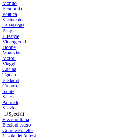
Mondo
Economia
Politica
Spettacolo
Televisione
People
Lifestyle
Videogiochi
Donne
Magazine
Motori
Viaggi
Cucina
Tgtech
E-Planet
Cultura
Salute
Scuola
Animali
Spazio
Speciali
Elezioni Italia
Elezioni estero
Grande Fratello
L'isola dei famosi