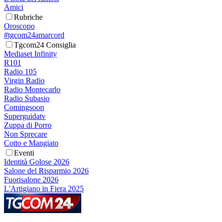
Amici
Rubriche
Oroscopo
#tgcom24amarcord
Tgcom24 Consiglia
Mediaset Infinity
R101
Radio 105
Virgin Radio
Radio Montecarlo
Radio Subasio
Comingsoon
Superguidatv
Zuppa di Porro
Non Sprecare
Cotto e Mangiato
Eventi
Identità Golose 2026
Salone del Risparmio 2026
Fuorisalone 2026
L'Artigiano in Fiera 2025