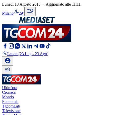
Lunedì 13 Agosto 2018
-
Aggiornato alle
11:11
Milano
29°
Leone
(23 Lug - 23 Ago)
Ultim'ora
Cronaca
Mondo
Economia
TgcomLab
Televisione