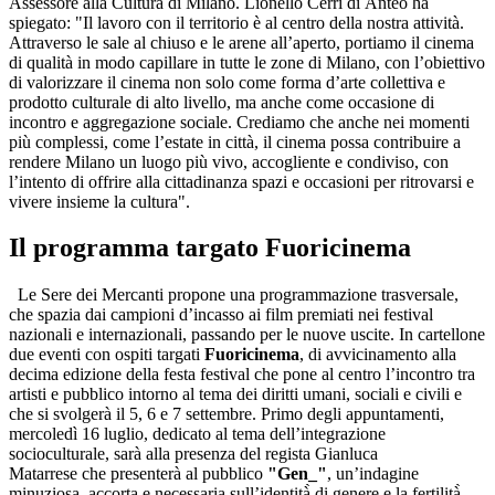
Assessore alla Cultura di Milano. Lionello Cerri di Anteo ha
spiegato: "Il lavoro con il territorio è al centro della nostra attività.
Attraverso le sale al chiuso e le arene all’aperto, portiamo il cinema
di qualità in modo capillare in tutte le zone di Milano, con l’obiettivo
di valorizzare il cinema non solo come forma d’arte collettiva e
prodotto culturale di alto livello, ma anche come occasione di
incontro e aggregazione sociale. Crediamo che anche nei momenti
più complessi, come l’estate in città, il cinema possa contribuire a
rendere Milano un luogo più vivo, accogliente e condiviso, con
l’intento di offrire alla cittadinanza spazi e occasioni per ritrovarsi e
vivere insieme la cultura".
Il programma targato Fuoricinema
Le Sere dei Mercanti propone una programmazione trasversale,
che spazia dai campioni d’incasso ai film premiati nei festival
nazionali e internazionali, passando per le nuove uscite. In cartellone
due eventi con ospiti targati
Fuoricinema
, di avvicinamento alla
decima edizione della festa festival che pone al centro l’incontro tra
artisti e pubblico intorno al tema dei diritti umani, sociali e civili e
che si svolgerà il 5, 6 e 7 settembre. Primo degli appuntamenti,
mercoledì 16 luglio, dedicato al tema dell’integrazione
socioculturale, sarà alla presenza del regista Gianluca
Matarrese che presenterà al pubblico
"Gen_"
, un’indagine
minuziosa, accorta e necessaria sull’identità̀ di genere e la fertilità̀