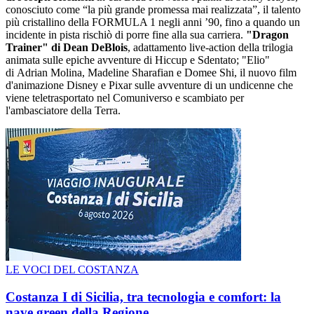
conosciuto come “la più grande promessa mai realizzata”, il talento
più cristallino della FORMULA 1 negli anni ’90, fino a quando un
incidente in pista rischiò di porre fine alla sua carriera.
"Dragon
Trainer" di Dean DeBlois
, adattamento live-action della trilogia
animata sulle epiche avventure di Hiccup e Sdentato; "Elio"
di Adrian Molina, Madeline Sharafian e Domee Shi, il nuovo film
d'animazione Disney e Pixar sulle avventure di un undicenne che
viene teletrasportato nel Comuniverso e scambiato per
l'ambasciatore della Terra.
LE VOCI DEL COSTANZA
Costanza I di Sicilia, tra tecnologia e comfort: la
nave green della Regione