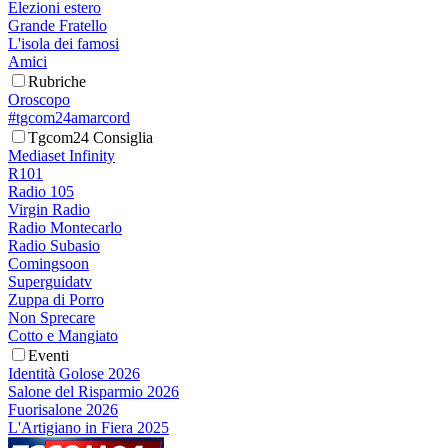
Elezioni estero
Grande Fratello
L'isola dei famosi
Amici
Rubriche
Oroscopo
#tgcom24amarcord
Tgcom24 Consiglia
Mediaset Infinity
R101
Radio 105
Virgin Radio
Radio Montecarlo
Radio Subasio
Comingsoon
Superguidatv
Zuppa di Porro
Non Sprecare
Cotto e Mangiato
Eventi
Identità Golose 2026
Salone del Risparmio 2026
Fuorisalone 2026
L'Artigiano in Fiera 2025