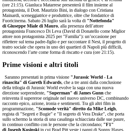
(ore 21:15). Gianluca Matarrese presenterà il film insieme al
protagonista, il Dott. Maurizio Bini, in dialogo con Cristiana
Mainardi, sceneggiatrice e produttrice, oltre che fondatrice di
Fuoricinema. Sabato 26 luglio sarà la volta di
"Nottefonda"
di Giuseppe Miale di Mauro
, alla presenza dell’attore
protagonista Francesco Di Leva (David di Donatello come Miglior
attore non protagonista 2025 per "Familia"): un’occasione per
riflettere sul tema padre-figlio e per raccontare il Nest, il progetto di
teatro sociale che opera in uno dei quartieri di Napoli più̀ difficili,
riconoscendo l’arte come forma di riscatto e cura (ore 21:15).
Prime visioni e altri titoli
Saranno presentati in prima visione
"Jurassic World - La
rinascita" di Gareth Edwards
, che a tre anni dalla conclusione
della trilogia di Jurassic World evolve la saga con una nuova
direzione sorprendente,
"Superman" di James Gunn
che
reinventa il supereroe originale nel nuovo universo DC, combinando
racconto epico, azione, ironia e sentimenti. Tra gli altri film in
programmazione,
"Scomode verità" diretto da Mike Leigh
,
regista di "Segreti e Bugie" e "Il segreto di Vera Drake", che porta
sullo schermo la storia di una casalinga schiacciata dalle sue paure,
in continuo conflitto con le persone che la circondano;
"F1"
di Joseph Kosinski
in cui Brad Pitt veste i panni di Sonny Hayes,