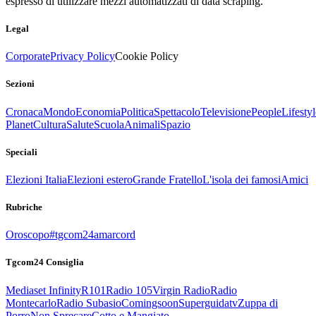
espresso di utilizzare mezzi automatizzati di data scraping.
Legal
Corporate
Privacy Policy
Cookie Policy
Sezioni
Cronaca
Mondo
Economia
Politica
Spettacolo
Televisione
People
Lifestyl
Planet
Cultura
Salute
Scuola
Animali
Spazio
Speciali
Elezioni Italia
Elezioni estero
Grande Fratello
L'isola dei famosi
Amici
Rubriche
Oroscopo
#tgcom24amarcord
Tgcom24 Consiglia
Mediaset Infinity
R101
Radio 105
Virgin Radio
Radio
Montecarlo
Radio Subasio
Comingsoon
Superguidatv
Zuppa di
Porro
Non Sprecare
Cotto e Mangiato