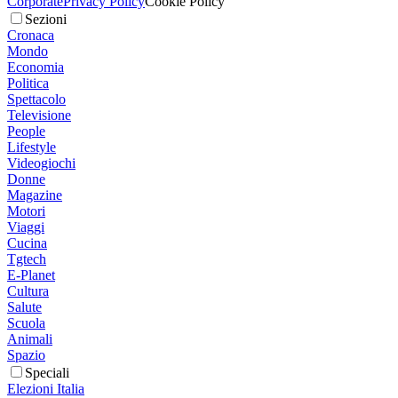
Corporate
Privacy Policy
Cookie Policy
Sezioni
Cronaca
Mondo
Economia
Politica
Spettacolo
Televisione
People
Lifestyle
Videogiochi
Donne
Magazine
Motori
Viaggi
Cucina
Tgtech
E-Planet
Cultura
Salute
Scuola
Animali
Spazio
Speciali
Elezioni Italia