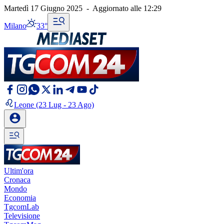
Martedì 17 Giugno 2025
-
Aggiornato alle
12:29
Milano
33°
Leone
(23 Lug - 23 Ago)
Ultim'ora
Cronaca
Mondo
Economia
TgcomLab
Televisione