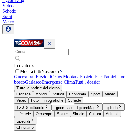
TgcomMag
Video
Schede
Sport
Meteo
In evidenza
Mostra tutti
Nascondi
Guerra Iran
Elezioni
Crans Montana
Epstein Files
Famiglia nel
bosco
Garlasco
Emergenza Clima
Tutti i dossier
Tutte le notizie del giorno
Cronaca
Mondo
Politica
Economia
Sport
Meteo
Video
Foto
Infografiche
Schede
Tv & Spettacolo
TgcomLab
TgcomMag
TgTech
Lifestyle
Oroscopo
Salute
Skuola
Cultura
Animali
Speciali
Chi siamo