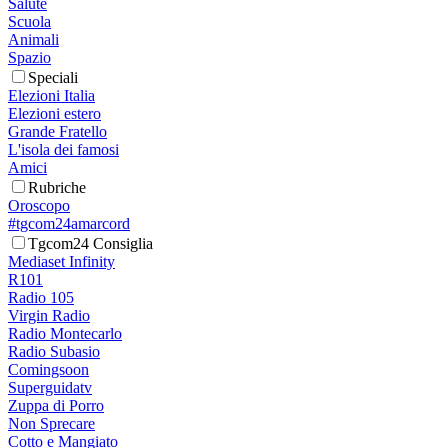
Salute
Scuola
Animali
Spazio
Speciali
Elezioni Italia
Elezioni estero
Grande Fratello
L'isola dei famosi
Amici
Rubriche
Oroscopo
#tgcom24amarcord
Tgcom24 Consiglia
Mediaset Infinity
R101
Radio 105
Virgin Radio
Radio Montecarlo
Radio Subasio
Comingsoon
Superguidatv
Zuppa di Porro
Non Sprecare
Cotto e Mangiato