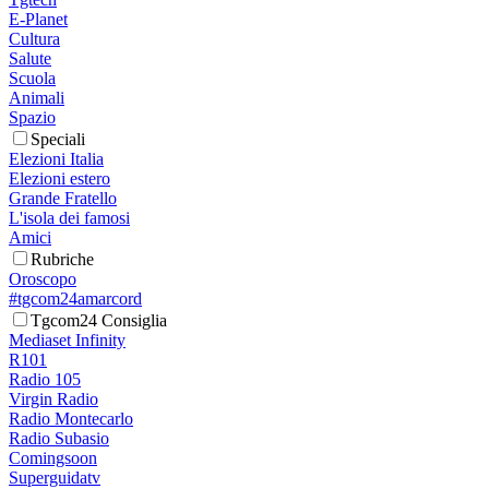
E-Planet
Cultura
Salute
Scuola
Animali
Spazio
Speciali
Elezioni Italia
Elezioni estero
Grande Fratello
L'isola dei famosi
Amici
Rubriche
Oroscopo
#tgcom24amarcord
Tgcom24 Consiglia
Mediaset Infinity
R101
Radio 105
Virgin Radio
Radio Montecarlo
Radio Subasio
Comingsoon
Superguidatv