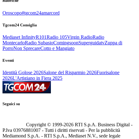
Rubriche
Oroscopo
#tgcom24amarcord
Tgcom24 Consiglia
Mediaset Infinity
R101
Radio 105
Virgin Radio
Radio
Montecarlo
Radio Subasio
Comingsoon
Superguidatv
Zuppa di
Porro
Non Sprecare
Cotto e Mangiato
Eventi
Identità Golose 2026
Salone del Risparmio 2026
Fuorisalone
2026
L'Artigiano in Fiera 2025
Seguici su
Copyright © 1999-
2026
RTI S.p.A. Business Digital -
P.Iva 03976881007 - Tutti i diritti riservati - Per la pubblicità
Mediamond S.p.A. - RTI S.p.A., Mediaset N.V., sede legale