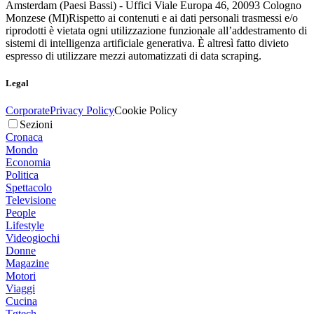
Amsterdam (Paesi Bassi) - Uffici Viale Europa 46, 20093 Cologno
Monzese (MI)
Rispetto ai contenuti e ai dati personali trasmessi e/o
riprodotti è vietata ogni utilizzazione funzionale all’addestramento di
sistemi di intelligenza artificiale generativa. È altresì fatto divieto
espresso di utilizzare mezzi automatizzati di data scraping.
Legal
Corporate
Privacy Policy
Cookie Policy
Sezioni
Cronaca
Mondo
Economia
Politica
Spettacolo
Televisione
People
Lifestyle
Videogiochi
Donne
Magazine
Motori
Viaggi
Cucina
Tgtech