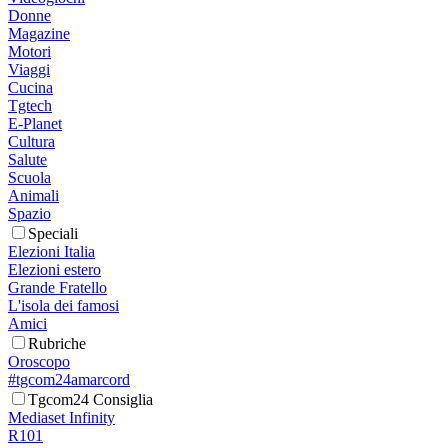
Donne
Magazine
Motori
Viaggi
Cucina
Tgtech
E-Planet
Cultura
Salute
Scuola
Animali
Spazio
Speciali
Elezioni Italia
Elezioni estero
Grande Fratello
L'isola dei famosi
Amici
Rubriche
Oroscopo
#tgcom24amarcord
Tgcom24 Consiglia
Mediaset Infinity
R101