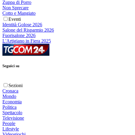
Zuppa di Porro
Non Sprecare
Cotto e Mangiato
Eventi
Identità Golose 2026
Salone del Risparmio 2026
Fuorisalone 2026
L'Artigiano in Fiera 2025
Seguici su
Sezioni
Cronaca
Mondo
Economia
Politica
Spettacolo
Televisione
People
Lifestyle
Videogiochi