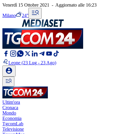
Venerdì 15 Ottobre 2021
-
Aggiornato alle
16:23
Milano
24°
Leone
(23 Lug - 23 Ago)
Ultim'ora
Cronaca
Mondo
Economia
TgcomLab
Televisione