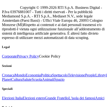
Copyright © 1999-
2026
RTI S.p.A. Business Digital -
P.Iva 03976881007 - Tutti i diritti riservati - Per la pubblicità
Mediamond S.p.A. - RTI S.p.A., Mediaset N.V., sede legale
Amsterdam (Paesi Bassi) - Uffici Viale Europa 46, 20093 Cologno
Monzese (MI)
Rispetto ai contenuti e ai dati personali trasmessi e/o
riprodotti è vietata ogni utilizzazione funzionale all’addestramento di
sistemi di intelligenza artificiale generativa. È altresì fatto divieto
espresso di utilizzare mezzi automatizzati di data scraping.
Legal
Corporate
Privacy Policy
Cookie Policy
Sezioni
Cronaca
Mondo
Economia
Politica
Spettacolo
Televisione
People
Lifestyl
Planet
Cultura
Salute
Scuola
Animali
Spazio
Speciali
Elezioni Italia
Elezioni estero
Grande Fratello
L'isola dei famosi
Amici