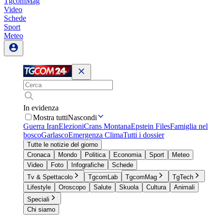
TgcomMag
Video
Schede
Sport
Meteo
In evidenza
Mostra tutti
Nascondi
Guerra Iran
Elezioni
Crans Montana
Epstein Files
Famiglia nel
bosco
Garlasco
Emergenza Clima
Tutti i dossier
Tutte le notizie del giorno
Cronaca
Mondo
Politica
Economia
Sport
Meteo
Video
Foto
Infografiche
Schede
Tv & Spettacolo
TgcomLab
TgcomMag
TgTech
Lifestyle
Oroscopo
Salute
Skuola
Cultura
Animali
Speciali
Chi siamo