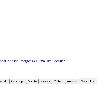
osco
Garlasco
Emergenza Clima
Tutti i dossier
estyle
Oroscopo
Salute
Skuola
Cultura
Animali
Speciali