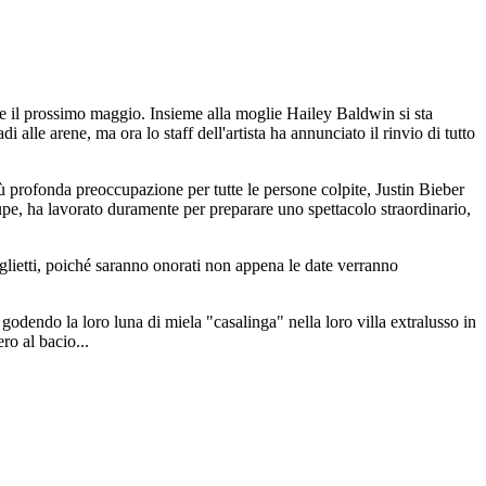
re il prossimo maggio. Insieme alla moglie Hailey Baldwin si sta
alle arene, ma ora lo staff dell'artista ha annunciato il rinvio di tutto
iù profonda preoccupazione per tutte le persone colpite, Justin Bieber
oupe, ha lavorato duramente per preparare uno spettacolo straordinario,
biglietti, poiché saranno onorati non appena le date verranno
o godendo la loro luna di miela "casalinga" nella loro villa extralusso in
ro al bacio...