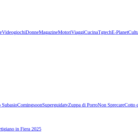
e
Videogiochi
Donne
Magazine
Motori
Viaggi
Cucina
Tgtech
E-Planet
Cult
 Subasio
Comingsoon
Superguidatv
Zuppa di Porro
Non Sprecare
Cotto 
tigiano in Fiera 2025