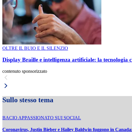
OLTRE IL BUIO E IL SILENZIO
Display Braille e intelligenza artificiale: la tecnologi
contenuto sponsorizzato
Sullo stesso tema
BACIO APPASSIONATO SUI SOCIAL
Coronavirus, Justin Bieber e Hailey Baldwin fuggono in Canada