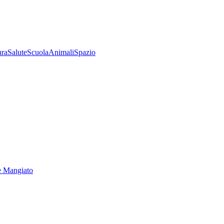
ura
Salute
Scuola
Animali
Spazio
e Mangiato