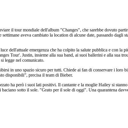
inviare il tour mondiale dell'album "Changes", che sarebbe dovuto parti
ettimane aveva cambiato la location di alcune date, passando dagli stadi 
luce dell'attuale emergenza che ha colpito la salute pubblica e con la p
nges Tour'. Justin, insieme alla sua band, ai suoi ballerini e alla sua tr
, si legge nel comunicato.
ibirsi in uno spazio sicuro per tutti. Chiede ai fan di conservare i loro 
 disponibili”, precisa il team di Bieber.
zato ha però i suoi lati positivi. Il cantante e la moglie Hailey si stann
 baciano sotto il sole. "Grato per il sole di oggi". Una quarantena davve