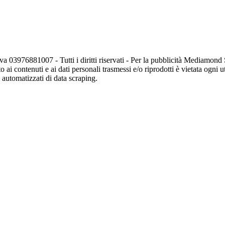
va 03976881007 - Tutti i diritti riservati - Per la pubblicità Mediamon
o ai contenuti e ai dati personali trasmessi e/o riprodotti è vietata ogni 
zi automatizzati di data scraping.