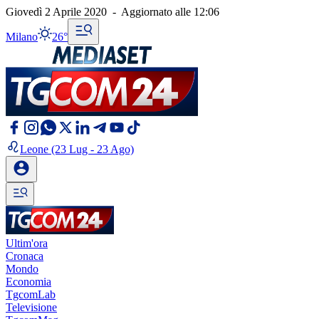
Giovedì 2 Aprile 2020
-
Aggiornato alle
12:06
Milano
26°
Leone
(23 Lug - 23 Ago)
Ultim'ora
Cronaca
Mondo
Economia
TgcomLab
Televisione