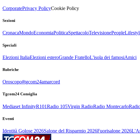
Corporate
Privacy Policy
Cookie Policy
Sezioni
Cronaca
Mondo
Economia
Politica
Spettacolo
Televisione
People
Lifestyl
Speciali
Elezioni Italia
Elezioni estero
Grande Fratello
L'isola dei famosi
Amici
Rubriche
Oroscopo
#tgcom24amarcord
Tgcom24 Consiglia
Mediaset Infinity
R101
Radio 105
Virgin Radio
Radio Montecarlo
Radio
Eventi
Identità Golose 2026
Salone del Risparmio 2026
Fuorisalone 2026
L'Ar