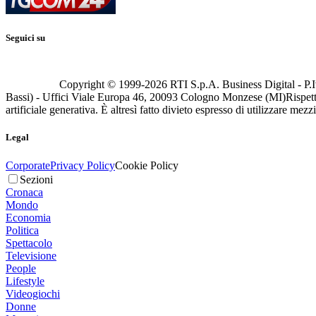
Seguici su
Copyright © 1999-
2026
RTI S.p.A. Business Digital - P.I
Bassi) - Uffici Viale Europa 46, 20093 Cologno Monzese (MI)
Rispett
artificiale generativa. È altresì fatto divieto espresso di utilizzare mez
Legal
Corporate
Privacy Policy
Cookie Policy
Sezioni
Cronaca
Mondo
Economia
Politica
Spettacolo
Televisione
People
Lifestyle
Videogiochi
Donne