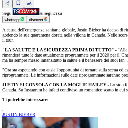
Segui
su
Seguici su
whatsapp
discover
A causa dell'emergenza sanitaria globale, Justin Bieber ha deciso di r
godendo la sua quarantena dorata nella villona in Canada. Nelle scorse s
il tour.
"LA SALUTE E LA SICUREZZA PRIMA DI TUTTO" -
"Alla 
rimanderà tutte le date attualmente programmate per il 2020 per il 'Cha
ma ha sempre messo innanzitutto la salute e il benessere dei suoi fan"
"Ora sta aspettando con ansia l'opportunità di tornare sulla scena ed es
riprogrammate. Le informazioni sulle date riprogrammate saranno presto
JUSTIN SI CONSOLA CON LA MOGLIE HAILEY -
Lo stop for
Canada. Su Instagram ha infatti condiviso un romantico scatto in cui si
Ti potrebbe interessare:
JUSTIN BIEBER