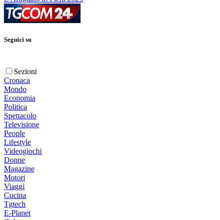
Seguici su
Sezioni
Cronaca
Mondo
Economia
Politica
Spettacolo
Televisione
People
Lifestyle
Videogiochi
Donne
Magazine
Motori
Viaggi
Cucina
Tgtech
E-Planet