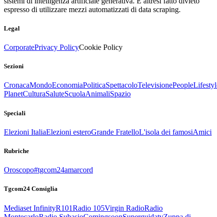
sistemi di intelligenza artificiale generativa. È altresì fatto divieto
espresso di utilizzare mezzi automatizzati di data scraping.
Legal
Corporate
Privacy Policy
Cookie Policy
Sezioni
Cronaca
Mondo
Economia
Politica
Spettacolo
Televisione
People
Lifestyl
Planet
Cultura
Salute
Scuola
Animali
Spazio
Speciali
Elezioni Italia
Elezioni estero
Grande Fratello
L'isola dei famosi
Amici
Rubriche
Oroscopo
#tgcom24amarcord
Tgcom24 Consiglia
Mediaset Infinity
R101
Radio 105
Virgin Radio
Radio
Montecarlo
Radio Subasio
Comingsoon
Superguidatv
Zuppa di