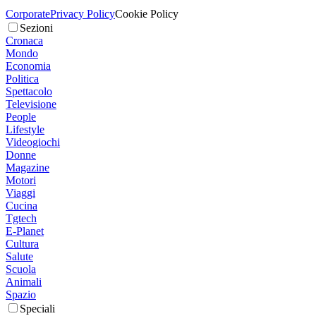
Corporate
Privacy Policy
Cookie Policy
Sezioni
Cronaca
Mondo
Economia
Politica
Spettacolo
Televisione
People
Lifestyle
Videogiochi
Donne
Magazine
Motori
Viaggi
Cucina
Tgtech
E-Planet
Cultura
Salute
Scuola
Animali
Spazio
Speciali