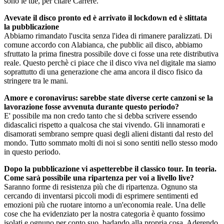
sono le tue, per citare Carrère.
Avevate il disco pronto ed è arrivato il lockdown ed è slittata
la pubblicazione
Abbiamo rimandato l'uscita senza l'idea di rimanere paralizzati. Di
comune accordo con Alabianca, che pubblic ail disco, abbiamo
sfruttato la prima finestra possibile dove ci fosse una rete distributiva
reale. Questo perchè ci piace che il disco viva nel digitale ma siamo
soprattutto di una generazione che ama ancora il disco fisico da
stringere tra le mani.
Amore e coronavirus: sarebbe state diverse certe canzoni se la
lavorazione fosse avvenuta durante questo periodo?
E' possibile ma non credo tanto che si debba scrivere essendo
didascalici rispetto a qualcosa che stai vivendo. Gli innamorati e
disamorati sembrano sempre quasi degli alieni distanti dal resto del
mondo. Tutto sommato molti di noi si sono sentiti nello stesso modo
in questo periodo.
Dopo la pubblicazione vi aspetterebbe il classico tour. In teoria.
Come sarà possibile una ripartenza per voi a livello live?
Saranno forme di resistenza più che di ripartenza. Ognuno sta
cercando di inventarsi piccoli modi di esprimere sentimenti ed
emozioni più che ruotare intorno a un'economia reale. Una delle
cose che ha evidenziato per la nostra categoria è quanto fossimo
isolati e ognuno per conto suo, badando alla propria cosa. Aderendo