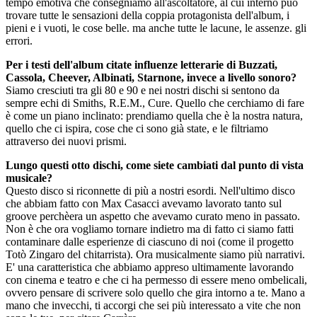
tempo emotiva che consegniamo all'ascoltatore, al cui interno può
trovare tutte le sensazioni della coppia protagonista dell'album, i
pieni e i vuoti, le cose belle. ma anche tutte le lacune, le assenze. gli
errori.
Per i testi dell'album citate influenze letterarie di Buzzati,
Cassola, Cheever, Albinati, Starnone, invece a livello sonoro?
Siamo cresciuti tra gli 80 e 90 e nei nostri dischi si sentono da
sempre echi di Smiths, R.E.M., Cure. Quello che cerchiamo di fare
è come un piano inclinato: prendiamo quella che è la nostra natura,
quello che ci ispira, cose che ci sono già state, e le filtriamo
attraverso dei nuovi prismi.
Lungo questi otto dischi, come siete cambiati dal punto di vista
musicale?
Questo disco si riconnette di più a nostri esordi. Nell'ultimo disco
che abbiam fatto con Max Casacci avevamo lavorato tanto sul
groove perchèera un aspetto che avevamo curato meno in passato.
Non è che ora vogliamo tornare indietro ma di fatto ci siamo fatti
contaminare dalle esperienze di ciascuno di noi (come il progetto
Totò Zingaro del chitarrista). Ora musicalmente siamo più narrativi.
E' una caratteristica che abbiamo appreso ultimamente lavorando
con cinema e teatro e che ci ha permesso di essere meno ombelicali,
ovvero pensare di scrivere solo quello che gira intorno a te. Mano a
mano che invecchi, ti accorgi che sei più interessato a vite che non