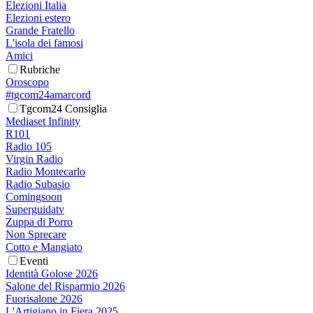
Elezioni Italia
Elezioni estero
Grande Fratello
L'isola dei famosi
Amici
Rubriche
Oroscopo
#tgcom24amarcord
Tgcom24 Consiglia
Mediaset Infinity
R101
Radio 105
Virgin Radio
Radio Montecarlo
Radio Subasio
Comingsoon
Superguidatv
Zuppa di Porro
Non Sprecare
Cotto e Mangiato
Eventi
Identità Golose 2026
Salone del Risparmio 2026
Fuorisalone 2026
L'Artigiano in Fiera 2025