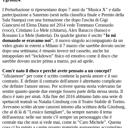
I Perturbazione si ripresentano dopo 7 anni da "Musica X" e dalla
partecipazione a Sanremo (sesti nella classifica finale e Premio della
Sala Stampa) con una formazione che dopo l'uscita di Gigi
Giancursi ed Elena Diana nel 2014 vede Tommaso Cerasuolo
(voce), Cristiano Lo Mele (chitarra), Alex Baracco (basso) e
Rossano Lo Mele (batteria). Da qualche giorno è uscito
"Io mi
domando se eravamo noi"
, il nuovo singolo accompagnato da un
video girato in esterni a Milano il 7 marzo che sarebbe dovuto uscire
dopo una settimana; è rimasto invece nel cassetto, anche lui
intrappolato nel “lockdown” fisico ed emotivo come il disco che
sarebbe dovuto uscire prima a marzo, poi ad aprile.
Com'è nato il disco e perchè avete pensato a un concept?
"(dis)amore" per come è scritto contiene la parola amore e il suo
contrario. E definire il contrario dell'amore è altrettanto complicato
che definire l'amore stesso. Per scrivere questa storia volevamo far
sentire quanto queste due energie fossero parte della stessa storia. Il
disco è nato per strati. Alla fine del 2016 abbiamo fatto una serie di
spettacoli teatrali su Natalia Ginsburg con il Teatro Stabile di Torino.
Avevamo scritto alcune canzoni intorno alla scrittura della Ginsburg,
che al di là di "Lessico famigliare", ha sempre narrato il tema
dell'assenza: nelle sue storie c'è sempre un personaggio che è
centrale ma che non si vede mai, come in "Caro Michele". Questa
cosa ci ha spinto a capire quanto materiale avevessimo accumulato