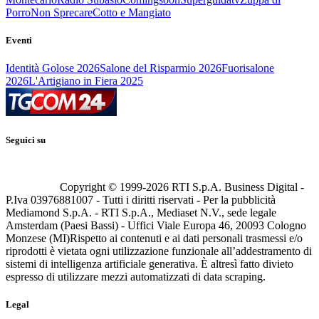
Porro
Non Sprecare
Cotto e Mangiato
Eventi
Identità Golose 2026
Salone del Risparmio 2026
Fuorisalone
2026
L'Artigiano in Fiera 2025
Seguici su
Copyright © 1999-
2026
RTI S.p.A. Business Digital -
P.Iva 03976881007 - Tutti i diritti riservati - Per la pubblicità
Mediamond S.p.A. - RTI S.p.A., Mediaset N.V., sede legale
Amsterdam (Paesi Bassi) - Uffici Viale Europa 46, 20093 Cologno
Monzese (MI)
Rispetto ai contenuti e ai dati personali trasmessi e/o
riprodotti è vietata ogni utilizzazione funzionale all’addestramento di
sistemi di intelligenza artificiale generativa. È altresì fatto divieto
espresso di utilizzare mezzi automatizzati di data scraping.
Legal