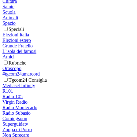
Cultura
Salute
Scuola
Animali
Spazio
Speciali
Elezioni Italia
Elezioni estero
Grande Fratello
L'isola dei famosi
Amici
Rubriche
Oroscopo
#tgcom24amarcord
Tgcom24 Consiglia
Mediaset Infinity
R101
Radio 105
Virgin Radio
Radio Montecarlo
Radio Subasio
Comingsoon
Superguidatv
Zuppa di Porro
Non Sprecare