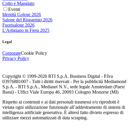
Cotto e Mangiato
Eventi
Identità Golose 2026
Salone del Risparmio 2026
Fuorisalone 2026
L'Artigiano in Fiera 2025
Legal
Corporate
Cookie Policy
Privacy Policy
Copyright © 1999-
2026
RTI S.p.A. Business Digital - P.Iva
03976881007 - Tutti i diritti riservati - Per la pubblicità Mediamond
S.p.A. - RTI S.p.A., Mediaset N.V., sede legale Amsterdam (Paesi
Bassi) - Uffici Viale Europa 46, 20093 Cologno Monzese (MI)
Rispetto ai contenuti e ai dati personali trasmessi e/o riprodotti è
vietata ogni utilizzazione funzionale all’addestramento di sistemi di
intelligenza artificiale generativa. È altresì fatto divieto espresso di
utilizzare mezzi automatizzati di data scraping.