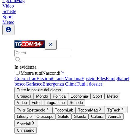
TgcomMag
Video
Schede
Sport
Meteo
In evidenza
Mostra tutti
Nascondi
Guerra Iran
Elezioni
Crans Montana
Epstein Files
Famiglia nel
bosco
Garlasco
Emergenza Clima
Tutti i dossier
Tutte le notizie del giorno
Cronaca
Mondo
Politica
Economia
Sport
Meteo
Video
Foto
Infografiche
Schede
Tv & Spettacolo
TgcomLab
TgcomMag
TgTech
Lifestyle
Oroscopo
Salute
Skuola
Cultura
Animali
Speciali
Chi siamo