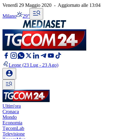
Venerdì 29 Maggio 2020
-
Aggiornato alle
13:04
Milano
29°
Leone
(23 Lug - 23 Ago)
Ultim'ora
Cronaca
Mondo
Economia
TgcomLab
Televisione