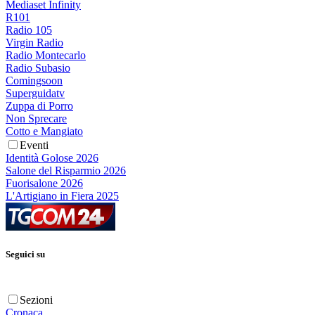
Mediaset Infinity
R101
Radio 105
Virgin Radio
Radio Montecarlo
Radio Subasio
Comingsoon
Superguidatv
Zuppa di Porro
Non Sprecare
Cotto e Mangiato
Eventi
Identità Golose 2026
Salone del Risparmio 2026
Fuorisalone 2026
L'Artigiano in Fiera 2025
Seguici su
Sezioni
Cronaca