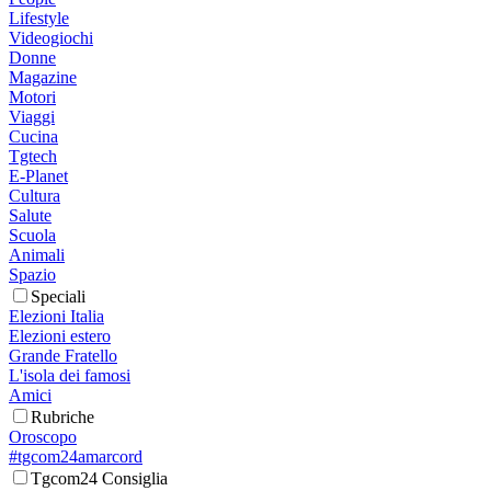
Lifestyle
Videogiochi
Donne
Magazine
Motori
Viaggi
Cucina
Tgtech
E-Planet
Cultura
Salute
Scuola
Animali
Spazio
Speciali
Elezioni Italia
Elezioni estero
Grande Fratello
L'isola dei famosi
Amici
Rubriche
Oroscopo
#tgcom24amarcord
Tgcom24 Consiglia