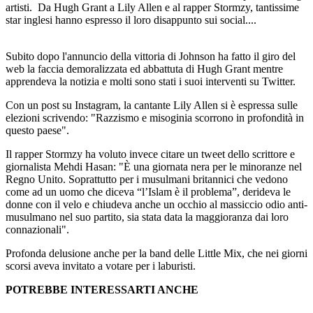
artisti. Da Hugh Grant a Lily Allen e al rapper Stormzy, tantissime
star inglesi hanno espresso il loro disappunto sui social....
Subito dopo l'annuncio della vittoria di Johnson ha fatto il giro del
web la faccia demoralizzata ed abbattuta di Hugh Grant mentre
apprendeva la notizia e molti sono stati i suoi interventi su Twitter.
Con un post su Instagram, la cantante Lily Allen si è espressa sulle
elezioni scrivendo: "Razzismo e misoginia scorrono in profondità in
questo paese".
Il rapper Stormzy ha voluto invece citare un tweet dello scrittore e
giornalista Mehdi Hasan: "È una giornata nera per le minoranze nel
Regno Unito. Soprattutto per i musulmani britannici che vedono
come ad un uomo che diceva “l’Islam è il problema”, derideva le
donne con il velo e chiudeva anche un occhio al massiccio odio anti-
musulmano nel suo partito, sia stata data la maggioranza dai loro
connazionali".
Profonda delusione anche per la band delle Little Mix, che nei giorni
scorsi aveva invitato a votare per i laburisti.
POTREBBE INTERESSARTI ANCHE