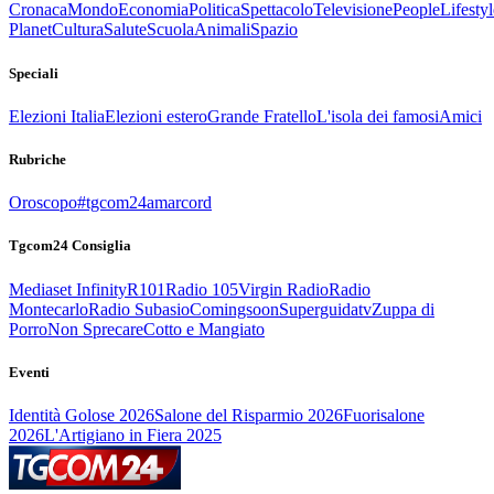
Cronaca
Mondo
Economia
Politica
Spettacolo
Televisione
People
Lifestyl
Planet
Cultura
Salute
Scuola
Animali
Spazio
Speciali
Elezioni Italia
Elezioni estero
Grande Fratello
L'isola dei famosi
Amici
Rubriche
Oroscopo
#tgcom24amarcord
Tgcom24 Consiglia
Mediaset Infinity
R101
Radio 105
Virgin Radio
Radio
Montecarlo
Radio Subasio
Comingsoon
Superguidatv
Zuppa di
Porro
Non Sprecare
Cotto e Mangiato
Eventi
Identità Golose 2026
Salone del Risparmio 2026
Fuorisalone
2026
L'Artigiano in Fiera 2025