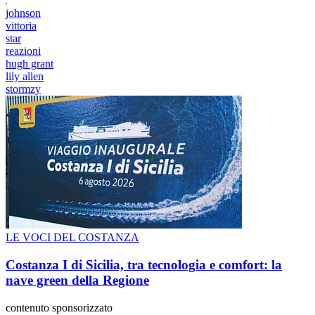
johnson
vittoria
star
reazioni
hugh grant
lily allen
stormzy
LE VOCI DEL COSTANZA
Costanza I di Sicilia, tra tecnologia e comfort: la
nave green della Regione
contenuto sponsorizzato