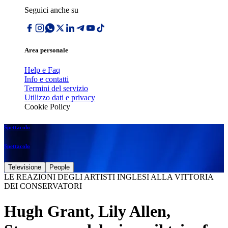
Seguici anche su
Area personale
Help e Faq
Info e contatti
Termini del servizio
Utilizzo dati e privacy
Cookie Policy
Spettacolo
Spettacolo
Televisione
People
LE REAZIONI DEGLI ARTISTI INGLESI ALLA VITTORIA
DEI CONSERVATORI
Hugh Grant, Lily Allen,