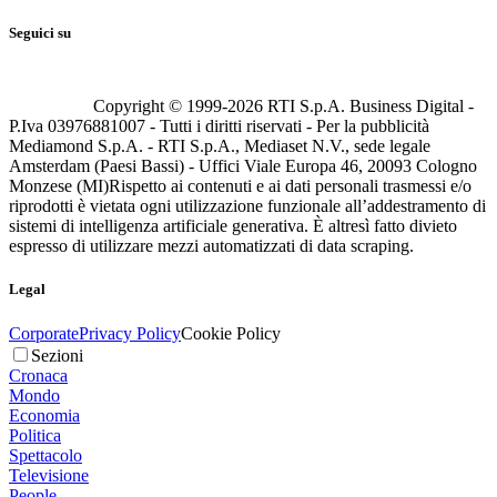
Seguici su
Copyright © 1999-
2026
RTI S.p.A. Business Digital -
P.Iva 03976881007 - Tutti i diritti riservati - Per la pubblicità
Mediamond S.p.A. - RTI S.p.A., Mediaset N.V., sede legale
Amsterdam (Paesi Bassi) - Uffici Viale Europa 46, 20093 Cologno
Monzese (MI)
Rispetto ai contenuti e ai dati personali trasmessi e/o
riprodotti è vietata ogni utilizzazione funzionale all’addestramento di
sistemi di intelligenza artificiale generativa. È altresì fatto divieto
espresso di utilizzare mezzi automatizzati di data scraping.
Legal
Corporate
Privacy Policy
Cookie Policy
Sezioni
Cronaca
Mondo
Economia
Politica
Spettacolo
Televisione
People