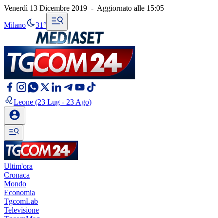
Venerdì 13 Dicembre 2019
-
Aggiornato alle
15:05
Milano
31°
Leone
(23 Lug - 23 Ago)
Ultim'ora
Cronaca
Mondo
Economia
TgcomLab
Televisione