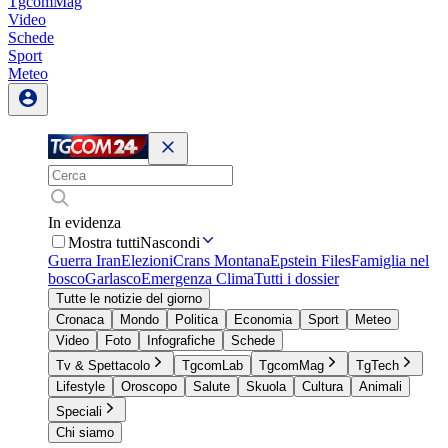
TgcomMag
Video
Schede
Sport
Meteo
In evidenza
Mostra tutti
Nascondi
Guerra Iran
Elezioni
Crans Montana
Epstein Files
Famiglia nel
bosco
Garlasco
Emergenza Clima
Tutti i dossier
Tutte le notizie del giorno
Cronaca
Mondo
Politica
Economia
Sport
Meteo
Video
Foto
Infografiche
Schede
Tv & Spettacolo
TgcomLab
TgcomMag
TgTech
Lifestyle
Oroscopo
Salute
Skuola
Cultura
Animali
Speciali
Chi siamo