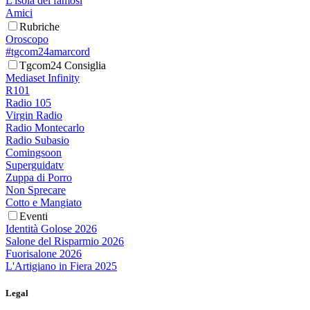
L'isola dei famosi
Amici
Rubriche
Oroscopo
#tgcom24amarcord
Tgcom24 Consiglia
Mediaset Infinity
R101
Radio 105
Virgin Radio
Radio Montecarlo
Radio Subasio
Comingsoon
Superguidatv
Zuppa di Porro
Non Sprecare
Cotto e Mangiato
Eventi
Identità Golose 2026
Salone del Risparmio 2026
Fuorisalone 2026
L'Artigiano in Fiera 2025
Legal