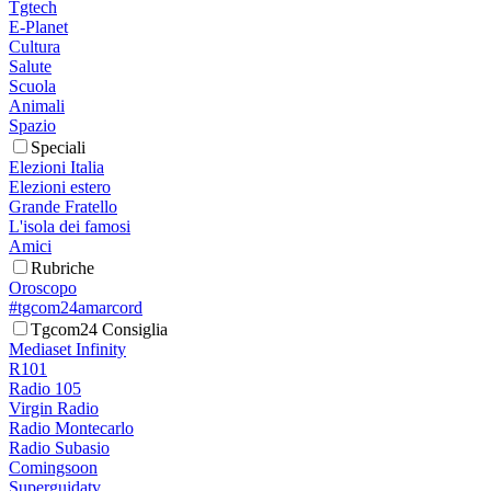
Tgtech
E-Planet
Cultura
Salute
Scuola
Animali
Spazio
Speciali
Elezioni Italia
Elezioni estero
Grande Fratello
L'isola dei famosi
Amici
Rubriche
Oroscopo
#tgcom24amarcord
Tgcom24 Consiglia
Mediaset Infinity
R101
Radio 105
Virgin Radio
Radio Montecarlo
Radio Subasio
Comingsoon
Superguidatv