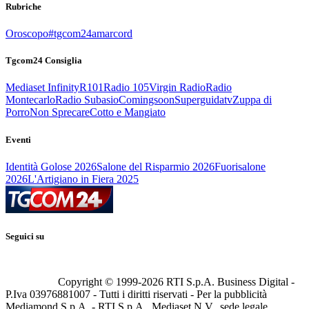
Rubriche
Oroscopo
#tgcom24amarcord
Tgcom24 Consiglia
Mediaset Infinity
R101
Radio 105
Virgin Radio
Radio
Montecarlo
Radio Subasio
Comingsoon
Superguidatv
Zuppa di
Porro
Non Sprecare
Cotto e Mangiato
Eventi
Identità Golose 2026
Salone del Risparmio 2026
Fuorisalone
2026
L'Artigiano in Fiera 2025
Seguici su
Copyright © 1999-
2026
RTI S.p.A. Business Digital -
P.Iva 03976881007 - Tutti i diritti riservati - Per la pubblicità
Mediamond S.p.A. - RTI S.p.A., Mediaset N.V., sede legale