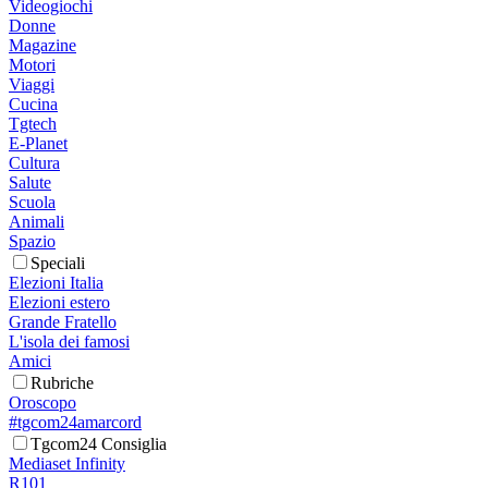
Videogiochi
Donne
Magazine
Motori
Viaggi
Cucina
Tgtech
E-Planet
Cultura
Salute
Scuola
Animali
Spazio
Speciali
Elezioni Italia
Elezioni estero
Grande Fratello
L'isola dei famosi
Amici
Rubriche
Oroscopo
#tgcom24amarcord
Tgcom24 Consiglia
Mediaset Infinity
R101