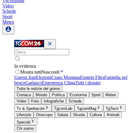
TgcomMag
Video
Schede
Sport
Meteo
In evidenza
Mostra tutti
Nascondi
Guerra Iran
Elezioni
Crans Montana
Epstein Files
Famiglia nel
bosco
Garlasco
Emergenza Clima
Tutti i dossier
Tutte le notizie del giorno
Cronaca
Mondo
Politica
Economia
Sport
Meteo
Video
Foto
Infografiche
Schede
Tv & Spettacolo
TgcomLab
TgcomMag
TgTech
Lifestyle
Oroscopo
Salute
Skuola
Cultura
Animali
Speciali
Chi siamo