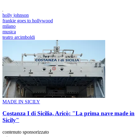
holly johnson
frankie goes to hollywood
milano
musica
teatro arcimboldi
MADE IN SICILY
Costanza I di Sicilia, Aricò: "La prima nave made in
Sicily"
contenuto sponsorizzato