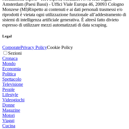
Amsterdam (Paesi Bassi) - Uffici Viale Europa 46, 20093 Cologno
Monzese (MI)
Rispetto ai contenuti e ai dati personali trasmessi e/o
riprodotti è vietata ogni utilizzazione funzionale all’addestramento di
sistemi di intelligenza artificiale generativa. È altresì fatto divieto
espresso di utilizzare mezzi automatizzati di data scraping.
Legal
Corporate
Privacy Policy
Cookie Policy
Sezioni
Cronaca
Mondo
Economia
Politica
Spettacolo
Televisione
People
Lifestyle
Videogiochi
Donne
Magazine
Motori
Viaggi
Cucina