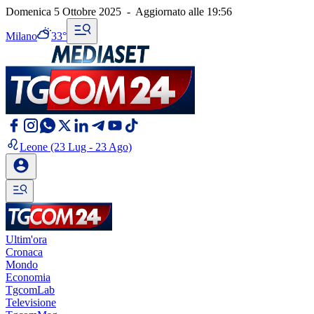
Domenica 5 Ottobre 2025
-
Aggiornato alle
19:56
Milano
33°
Leone
(23 Lug - 23 Ago)
Ultim'ora
Cronaca
Mondo
Economia
TgcomLab
Televisione