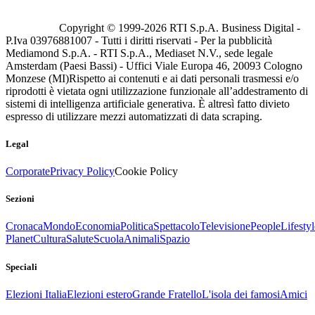
Copyright © 1999-
2026
RTI S.p.A. Business Digital -
P.Iva 03976881007 - Tutti i diritti riservati - Per la pubblicità
Mediamond S.p.A. - RTI S.p.A., Mediaset N.V., sede legale
Amsterdam (Paesi Bassi) - Uffici Viale Europa 46, 20093 Cologno
Monzese (MI)
Rispetto ai contenuti e ai dati personali trasmessi e/o
riprodotti è vietata ogni utilizzazione funzionale all’addestramento di
sistemi di intelligenza artificiale generativa. È altresì fatto divieto
espresso di utilizzare mezzi automatizzati di data scraping.
Legal
Corporate
Privacy Policy
Cookie Policy
Sezioni
Cronaca
Mondo
Economia
Politica
Spettacolo
Televisione
People
Lifestyl
Planet
Cultura
Salute
Scuola
Animali
Spazio
Speciali
Elezioni Italia
Elezioni estero
Grande Fratello
L'isola dei famosi
Amici