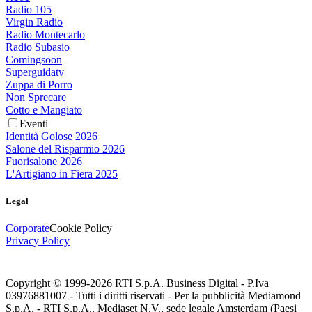
Radio 105
Virgin Radio
Radio Montecarlo
Radio Subasio
Comingsoon
Superguidatv
Zuppa di Porro
Non Sprecare
Cotto e Mangiato
Eventi
Identità Golose 2026
Salone del Risparmio 2026
Fuorisalone 2026
L'Artigiano in Fiera 2025
Legal
Corporate
Cookie Policy
Privacy Policy
Copyright © 1999-
2026
RTI S.p.A. Business Digital - P.Iva
03976881007 - Tutti i diritti riservati - Per la pubblicità Mediamond
S.p.A. - RTI S.p.A., Mediaset N.V., sede legale Amsterdam (Paesi