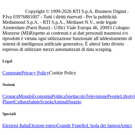
Copyright © 1999-
2026
RTI S.p.A. Business Digital -
P.Iva 03976881007 - Tutti i diritti riservati - Per la pubblicità
Mediamond S.p.A. - RTI S.p.A., Mediaset N.V., sede legale
Amsterdam (Paesi Bassi) - Uffici Viale Europa 46, 20093 Cologno
Monzese (MI)
Rispetto ai contenuti e ai dati personali trasmessi e/o
riprodotti è vietata ogni utilizzazione funzionale all’addestramento di
sistemi di intelligenza artificiale generativa. È altresì fatto divieto
espresso di utilizzare mezzi automatizzati di data scraping.
Legal
Corporate
Privacy Policy
Cookie Policy
Sezioni
Cronaca
Mondo
Economia
Politica
Spettacolo
Televisione
People
Lifestyl
Planet
Cultura
Salute
Scuola
Animali
Spazio
Speciali
Elezioni Italia
Elezioni estero
Grande Fratello
L'isola dei famosi
Amici