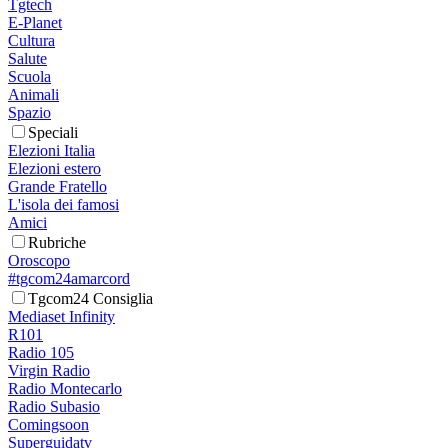
Tgtech
E-Planet
Cultura
Salute
Scuola
Animali
Spazio
Speciali
Elezioni Italia
Elezioni estero
Grande Fratello
L'isola dei famosi
Amici
Rubriche
Oroscopo
#tgcom24amarcord
Tgcom24 Consiglia
Mediaset Infinity
R101
Radio 105
Virgin Radio
Radio Montecarlo
Radio Subasio
Comingsoon
Superguidatv