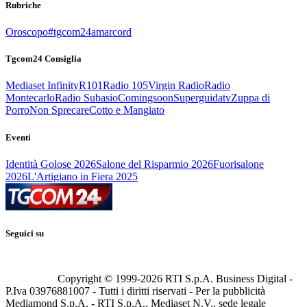
Rubriche
Oroscopo
#tgcom24amarcord
Tgcom24 Consiglia
Mediaset Infinity
R101
Radio 105
Virgin Radio
Radio
Montecarlo
Radio Subasio
Comingsoon
Superguidatv
Zuppa di
Porro
Non Sprecare
Cotto e Mangiato
Eventi
Identità Golose 2026
Salone del Risparmio 2026
Fuorisalone
2026
L'Artigiano in Fiera 2025
Seguici su
Copyright © 1999-
2026
RTI S.p.A. Business Digital -
P.Iva 03976881007 - Tutti i diritti riservati - Per la pubblicità
Mediamond S.p.A. - RTI S.p.A., Mediaset N.V., sede legale