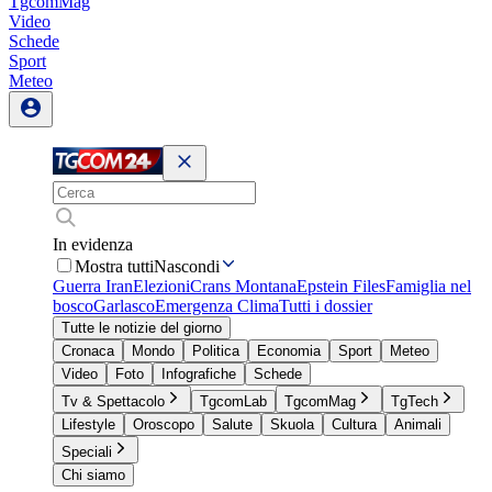
TgcomMag
Video
Schede
Sport
Meteo
In evidenza
Mostra tutti
Nascondi
Guerra Iran
Elezioni
Crans Montana
Epstein Files
Famiglia nel
bosco
Garlasco
Emergenza Clima
Tutti i dossier
Tutte le notizie del giorno
Cronaca
Mondo
Politica
Economia
Sport
Meteo
Video
Foto
Infografiche
Schede
Tv & Spettacolo
TgcomLab
TgcomMag
TgTech
Lifestyle
Oroscopo
Salute
Skuola
Cultura
Animali
Speciali
Chi siamo