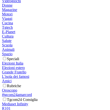
Videogiochi
Donne
Magazine
Motori
Viaggi
Cucina
Tgtech
E-Planet
Cultura
Salute
Scuola
Animali
Spazio
Speciali
Elezioni Italia
Elezioni estero
Grande Fratello
L'isola dei famosi
Amici
Rubriche
Oroscopo
#tgcom24amarcord
Tgcom24 Consiglia
Mediaset Infinity
R101