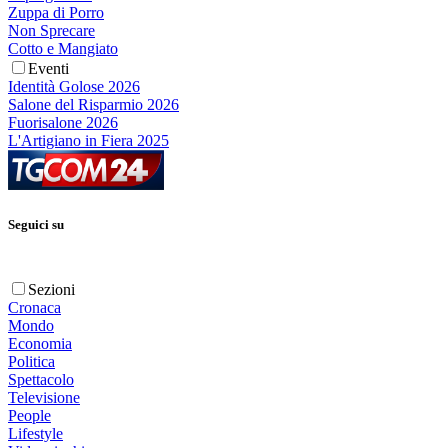
Zuppa di Porro
Non Sprecare
Cotto e Mangiato
Eventi
Identità Golose 2026
Salone del Risparmio 2026
Fuorisalone 2026
L'Artigiano in Fiera 2025
Seguici su
Sezioni
Cronaca
Mondo
Economia
Politica
Spettacolo
Televisione
People
Lifestyle