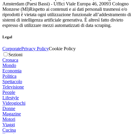
Amsterdam (Paesi Bassi) - Uffici Viale Europa 46, 20093 Cologno
Monzese (MI)
Rispetto ai contenuti e ai dati personali trasmessi e/o
riprodotti è vietata ogni utilizzazione funzionale all’addestramento di
sistemi di intelligenza artificiale generativa. È altresì fatto divieto
espresso di utilizzare mezzi automatizzati di data scraping.
Legal
Corporate
Privacy Policy
Cookie Policy
Sezioni
Cronaca
Mondo
Economia
Politica
Spettacolo
Televisione
People
Lifestyle
Videogiochi
Donne
Magazine
Motori
Viaggi
Cucina