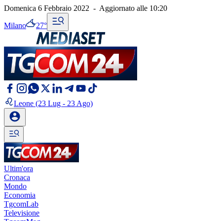
Domenica 6 Febbraio 2022
-
Aggiornato alle
10:20
Milano
27°
Leone
(23 Lug - 23 Ago)
Ultim'ora
Cronaca
Mondo
Economia
TgcomLab
Televisione