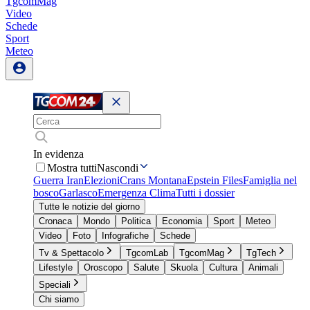
TgcomMag
Video
Schede
Sport
Meteo
In evidenza
Mostra tutti
Nascondi
Guerra Iran
Elezioni
Crans Montana
Epstein Files
Famiglia nel
bosco
Garlasco
Emergenza Clima
Tutti i dossier
Tutte le notizie del giorno
Cronaca
Mondo
Politica
Economia
Sport
Meteo
Video
Foto
Infografiche
Schede
Tv & Spettacolo
TgcomLab
TgcomMag
TgTech
Lifestyle
Oroscopo
Salute
Skuola
Cultura
Animali
Speciali
Chi siamo