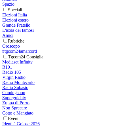
Spazio
Speciali
Elezioni Italia
Elezioni estero
Grande Fratello
L'isola dei famosi
Amici
Rubriche
Oroscopo
#tgcom24amarcord
Tgcom24 Consiglia
Mediaset Infinity
R101
Radio 105
Virgin Radio
Radio Montecarlo
Radio Subasio
Comingsoon
Superguidatv
Zuppa di Porro
Non Sprecare
Cotto e Mangiato
Eventi
Identità Golose 2026