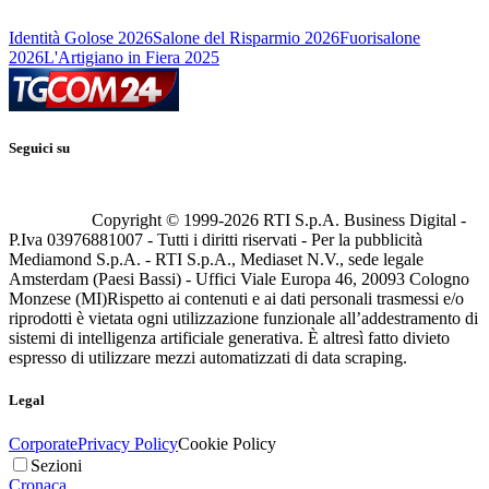
Identità Golose 2026
Salone del Risparmio 2026
Fuorisalone
2026
L'Artigiano in Fiera 2025
Seguici su
Copyright © 1999-
2026
RTI S.p.A. Business Digital -
P.Iva 03976881007 - Tutti i diritti riservati - Per la pubblicità
Mediamond S.p.A. - RTI S.p.A., Mediaset N.V., sede legale
Amsterdam (Paesi Bassi) - Uffici Viale Europa 46, 20093 Cologno
Monzese (MI)
Rispetto ai contenuti e ai dati personali trasmessi e/o
riprodotti è vietata ogni utilizzazione funzionale all’addestramento di
sistemi di intelligenza artificiale generativa. È altresì fatto divieto
espresso di utilizzare mezzi automatizzati di data scraping.
Legal
Corporate
Privacy Policy
Cookie Policy
Sezioni
Cronaca