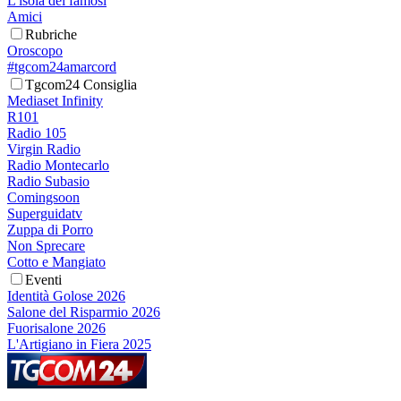
L'isola dei famosi
Amici
Rubriche
Oroscopo
#tgcom24amarcord
Tgcom24 Consiglia
Mediaset Infinity
R101
Radio 105
Virgin Radio
Radio Montecarlo
Radio Subasio
Comingsoon
Superguidatv
Zuppa di Porro
Non Sprecare
Cotto e Mangiato
Eventi
Identità Golose 2026
Salone del Risparmio 2026
Fuorisalone 2026
L'Artigiano in Fiera 2025