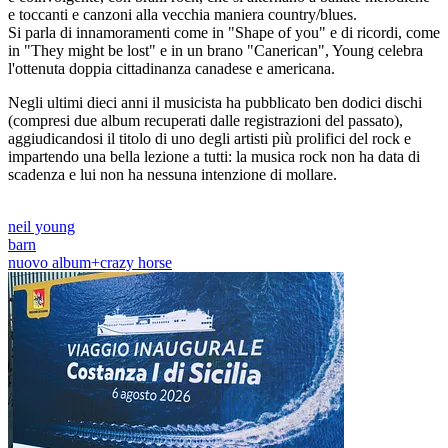
e toccanti e canzoni alla vecchia maniera country/blues.
Si parla di innamoramenti come in "Shape of you" e di ricordi, come
in "They might be lost" e in un brano "Canerican", Young celebra
l'ottenuta doppia cittadinanza canadese e americana.
Negli ultimi dieci anni il musicista ha pubblicato ben dodici dischi
(compresi due album recuperati dalle registrazioni del passato),
aggiudicandosi il titolo di uno degli artisti più prolifici del rock e
impartendo una bella lezione a tutti: la musica rock non ha data di
scadenza e lui non ha nessuna intenzione di mollare.
neil young
barn
nuovo album+crazy horse