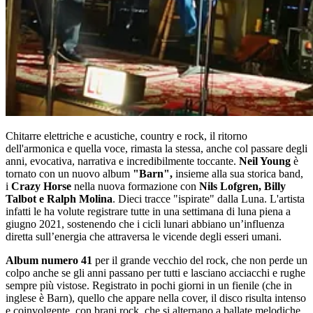
Chitarre elettriche e acustiche, country e rock, il ritorno
dell'armonica e quella voce, rimasta la stessa, anche col passare degli
anni, evocativa, narrativa e incredibilmente toccante.
Neil Young
è
tornato con un nuovo album
"Barn",
insieme alla sua storica band,
i
Crazy Horse
nella nuova formazione con
Nils Lofgren, Billy
Talbot e Ralph Molina
. Dieci tracce "ispirate" dalla Luna. L'artista
infatti le ha volute registrare tutte in una settimana di luna piena a
giugno 2021, sostenendo che i cicli lunari abbiano un’influenza
diretta sull’energia che attraversa le vicende degli esseri umani.
Album numero 41
per il grande vecchio del rock, che non perde un
colpo anche se gli anni passano per tutti e lasciano acciacchi e rughe
sempre più vistose. Registrato in pochi giorni in un fienile (che in
inglese è Barn), quello che appare nella cover, il disco risulta intenso
e coinvolgente, con brani rock, che si alternano a ballate melodiche