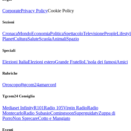
Corporate
Privacy Policy
Cookie Policy
Sezioni
Cronaca
Mondo
Economia
Politica
Spettacolo
Televisione
People
Lifestyl
Planet
Cultura
Salute
Scuola
Animali
Spazio
Speciali
Elezioni Italia
Elezioni estero
Grande Fratello
L'isola dei famosi
Amici
Rubriche
Oroscopo
#tgcom24amarcord
Tgcom24 Consiglia
Mediaset Infinity
R101
Radio 105
Virgin Radio
Radio
Montecarlo
Radio Subasio
Comingsoon
Superguidatv
Zuppa di
Porro
Non Sprecare
Cotto e Mangiato
Eventi