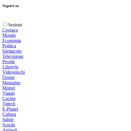
Seguici su
Sezioni
Cronaca
Mondo
Economia
Politica
Spettacolo
Televisione
People
Lifestyle
Videogiochi
Donne
Magazine
Motori
Viaggi
Cucina
Tgtech
E-Planet
Cultura
Salute
Scuola
Animali