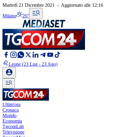
Martedì 21 Dicembre 2021
-
Aggiornato alle
12:16
Milano
26°
Leone
(23 Lug - 23 Ago)
Ultim'ora
Cronaca
Mondo
Economia
TgcomLab
Televisione