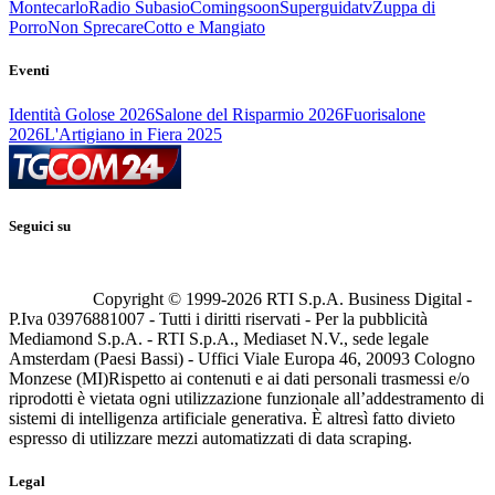
Montecarlo
Radio Subasio
Comingsoon
Superguidatv
Zuppa di
Porro
Non Sprecare
Cotto e Mangiato
Eventi
Identità Golose 2026
Salone del Risparmio 2026
Fuorisalone
2026
L'Artigiano in Fiera 2025
Seguici su
Copyright © 1999-
2026
RTI S.p.A. Business Digital -
P.Iva 03976881007 - Tutti i diritti riservati - Per la pubblicità
Mediamond S.p.A. - RTI S.p.A., Mediaset N.V., sede legale
Amsterdam (Paesi Bassi) - Uffici Viale Europa 46, 20093 Cologno
Monzese (MI)
Rispetto ai contenuti e ai dati personali trasmessi e/o
riprodotti è vietata ogni utilizzazione funzionale all’addestramento di
sistemi di intelligenza artificiale generativa. È altresì fatto divieto
espresso di utilizzare mezzi automatizzati di data scraping.
Legal