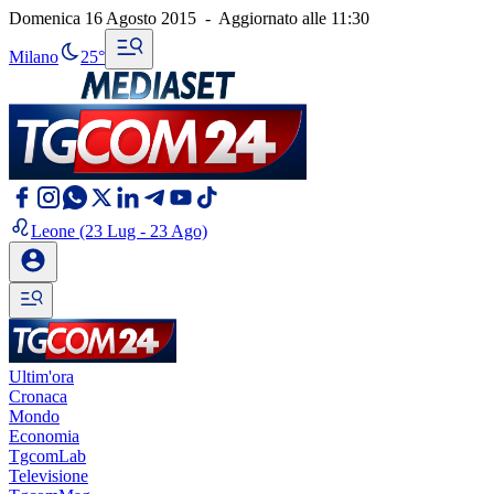
Domenica 16 Agosto 2015
-
Aggiornato alle
11:30
Milano
25°
Leone
(23 Lug - 23 Ago)
Ultim'ora
Cronaca
Mondo
Economia
TgcomLab
Televisione