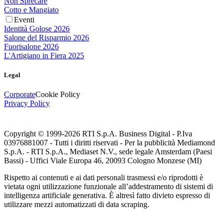
Non Sprecare
Cotto e Mangiato
Eventi
Identità Golose 2026
Salone del Risparmio 2026
Fuorisalone 2026
L'Artigiano in Fiera 2025
Legal
Corporate
Cookie Policy
Privacy Policy
Copyright © 1999-
2026
RTI S.p.A. Business Digital - P.Iva
03976881007 - Tutti i diritti riservati - Per la pubblicità Mediamond
S.p.A. - RTI S.p.A., Mediaset N.V., sede legale Amsterdam (Paesi
Bassi) - Uffici Viale Europa 46, 20093 Cologno Monzese (MI)
Rispetto ai contenuti e ai dati personali trasmessi e/o riprodotti è
vietata ogni utilizzazione funzionale all’addestramento di sistemi di
intelligenza artificiale generativa. È altresì fatto divieto espresso di
utilizzare mezzi automatizzati di data scraping.