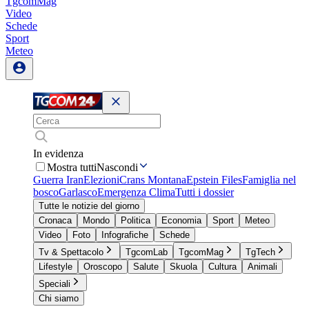
TgcomMag
Video
Schede
Sport
Meteo
In evidenza
Mostra tutti
Nascondi
Guerra Iran
Elezioni
Crans Montana
Epstein Files
Famiglia nel
bosco
Garlasco
Emergenza Clima
Tutti i dossier
Tutte le notizie del giorno
Cronaca
Mondo
Politica
Economia
Sport
Meteo
Video
Foto
Infografiche
Schede
Tv & Spettacolo
TgcomLab
TgcomMag
TgTech
Lifestyle
Oroscopo
Salute
Skuola
Cultura
Animali
Speciali
Chi siamo