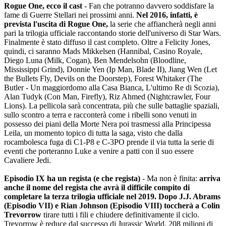
Rogue One, ecco il cast
- Fan che potranno davvero soddisfare la
fame di Guerre Stellari nei prossimi anni.
Nel 2016, infatti, è
prevista l'uscita di Rogue One,
la serie che affiancherà negli anni
pari la trilogia ufficiale raccontando storie dell'universo di Star Wars.
Finalmente è stato diffuso il cast completo. Oltre a Felicity Jones,
quindi, ci saranno Mads Mikkelsen (Hannibal, Casino Royale,
Diego Luna (Milk, Cogan), Ben Mendelsohn (Bloodline,
Mississippi Grind), Donnie Yen (Ip Man, Blade II), Jiang Wen (Let
the Bullets Fly, Devils on the Doorstep), Forest Whitaker (The
Butler - Un maggiordomo alla Casa Bianca, L'ultimo Re di Scozia),
Alan Tudyk (Con Man, Firefly), Riz Ahmed (Nightcrawler, Four
Lions). La pellicola sarà concentrata, più che sulle battaglie spaziali,
sullo scontro a terra e racconterà come i ribelli sono venuti in
possesso dei piani della Morte Nera poi trasmessi alla Principessa
Leila, un momento topico di tutta la saga, visto che dalla
rocambolesca fuga di C1-P8 e C-3PO prende il via tutta la serie di
eventi che porteranno Luke a venire a patti con il suo essere
Cavaliere Jedi.
Episodio IX ha un regista (e che regista)
- Ma non è finita:
arriva
anche il nome del regista che avrà il difficile compito di
completare la terza trilogia ufficiale nel 2019. Dopo J.J. Abrams
(Episodio VII) e Rian Johnson (Episodio VIII) toccherà a Colin
Trevorrow
tirare tutti i fili e chiudere definitivamente il ciclo.
Trevorrow è reduce dal successo di Jurassic World, 208 milioni di