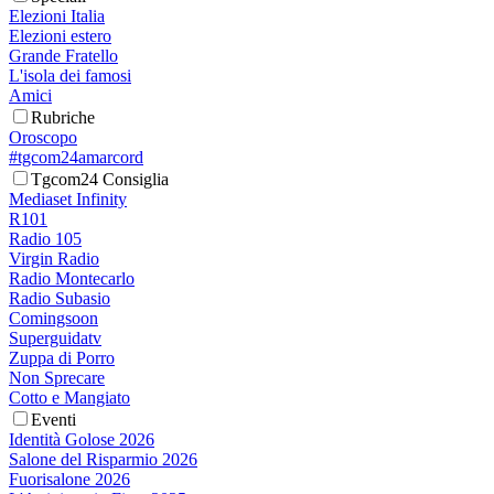
Elezioni Italia
Elezioni estero
Grande Fratello
L'isola dei famosi
Amici
Rubriche
Oroscopo
#tgcom24amarcord
Tgcom24 Consiglia
Mediaset Infinity
R101
Radio 105
Virgin Radio
Radio Montecarlo
Radio Subasio
Comingsoon
Superguidatv
Zuppa di Porro
Non Sprecare
Cotto e Mangiato
Eventi
Identità Golose 2026
Salone del Risparmio 2026
Fuorisalone 2026