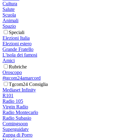
Cultura
Salute
Scuola
Animali
Spazio
Speciali
Elezioni Italia
Elezioni estero
Grande Fratello
L'isola dei famosi
Amici
Rubriche
Oroscopo
#tgcom24amarcord
Tgcom24 Consiglia
Mediaset Infinity
R101
Radio 105
Virgin Radio
Radio Montecarlo
Radio Subasio
Comingsoon
Superguidatv
Zuppa di Porro