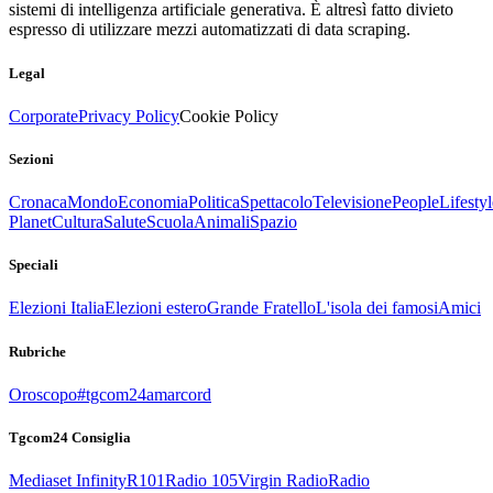
sistemi di intelligenza artificiale generativa. È altresì fatto divieto
espresso di utilizzare mezzi automatizzati di data scraping.
Legal
Corporate
Privacy Policy
Cookie Policy
Sezioni
Cronaca
Mondo
Economia
Politica
Spettacolo
Televisione
People
Lifestyl
Planet
Cultura
Salute
Scuola
Animali
Spazio
Speciali
Elezioni Italia
Elezioni estero
Grande Fratello
L'isola dei famosi
Amici
Rubriche
Oroscopo
#tgcom24amarcord
Tgcom24 Consiglia
Mediaset Infinity
R101
Radio 105
Virgin Radio
Radio