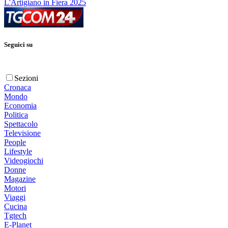
L'Artigiano in Fiera 2025
Seguici su
Sezioni
Cronaca
Mondo
Economia
Politica
Spettacolo
Televisione
People
Lifestyle
Videogiochi
Donne
Magazine
Motori
Viaggi
Cucina
Tgtech
E-Planet