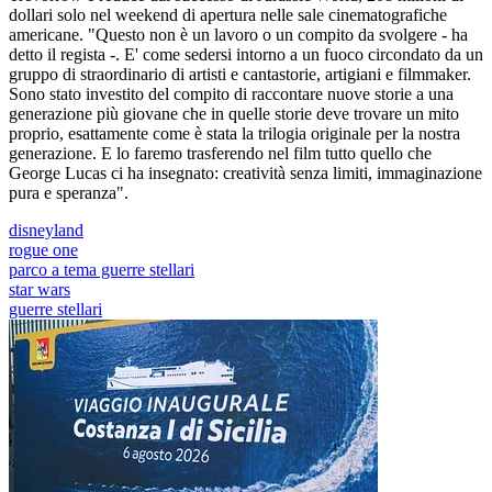
dollari solo nel weekend di apertura nelle sale cinematografiche
americane. "Questo non è un lavoro o un compito da svolgere - ha
detto il regista -. E' come sedersi intorno a un fuoco circondato da un
gruppo di straordinario di artisti e cantastorie, artigiani e filmmaker.
Sono stato investito del compito di raccontare nuove storie a una
generazione più giovane che in quelle storie deve trovare un mito
proprio, esattamente come è stata la trilogia originale per la nostra
generazione. E lo faremo trasferendo nel film tutto quello che
George Lucas ci ha insegnato: creatività senza limiti, immaginazione
pura e speranza".
disneyland
rogue one
parco a tema guerre stellari
star wars
guerre stellari