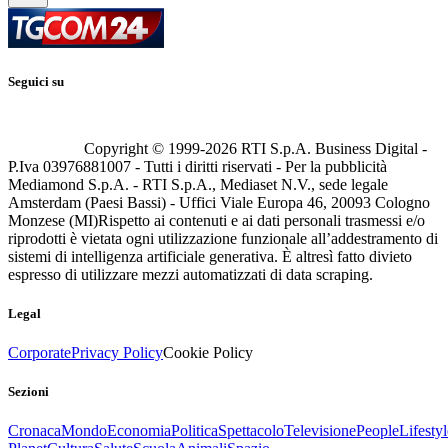
Seguici su
Copyright © 1999-
2026
RTI S.p.A. Business Digital -
P.Iva 03976881007 - Tutti i diritti riservati - Per la pubblicità
Mediamond S.p.A. - RTI S.p.A., Mediaset N.V., sede legale
Amsterdam (Paesi Bassi) - Uffici Viale Europa 46, 20093 Cologno
Monzese (MI)
Rispetto ai contenuti e ai dati personali trasmessi e/o
riprodotti è vietata ogni utilizzazione funzionale all’addestramento di
sistemi di intelligenza artificiale generativa. È altresì fatto divieto
espresso di utilizzare mezzi automatizzati di data scraping.
Legal
Corporate
Privacy Policy
Cookie Policy
Sezioni
Cronaca
Mondo
Economia
Politica
Spettacolo
Televisione
People
Lifestyl