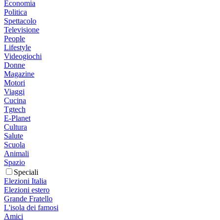
Economia
Politica
Spettacolo
Televisione
People
Lifestyle
Videogiochi
Donne
Magazine
Motori
Viaggi
Cucina
Tgtech
E-Planet
Cultura
Salute
Scuola
Animali
Spazio
Speciali
Elezioni Italia
Elezioni estero
Grande Fratello
L'isola dei famosi
Amici