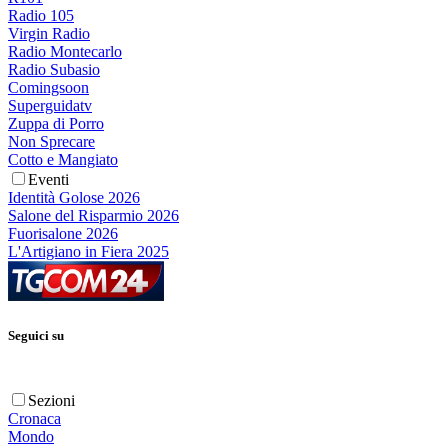
Radio 105
Virgin Radio
Radio Montecarlo
Radio Subasio
Comingsoon
Superguidatv
Zuppa di Porro
Non Sprecare
Cotto e Mangiato
Eventi
Identità Golose 2026
Salone del Risparmio 2026
Fuorisalone 2026
L'Artigiano in Fiera 2025
Seguici su
Sezioni
Cronaca
Mondo