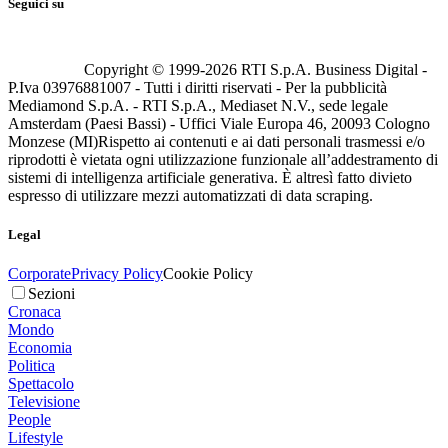
Seguici su
Copyright © 1999-
2026
RTI S.p.A. Business Digital -
P.Iva 03976881007 - Tutti i diritti riservati - Per la pubblicità
Mediamond S.p.A. - RTI S.p.A., Mediaset N.V., sede legale
Amsterdam (Paesi Bassi) - Uffici Viale Europa 46, 20093 Cologno
Monzese (MI)
Rispetto ai contenuti e ai dati personali trasmessi e/o
riprodotti è vietata ogni utilizzazione funzionale all’addestramento di
sistemi di intelligenza artificiale generativa. È altresì fatto divieto
espresso di utilizzare mezzi automatizzati di data scraping.
Legal
Corporate
Privacy Policy
Cookie Policy
Sezioni
Cronaca
Mondo
Economia
Politica
Spettacolo
Televisione
People
Lifestyle