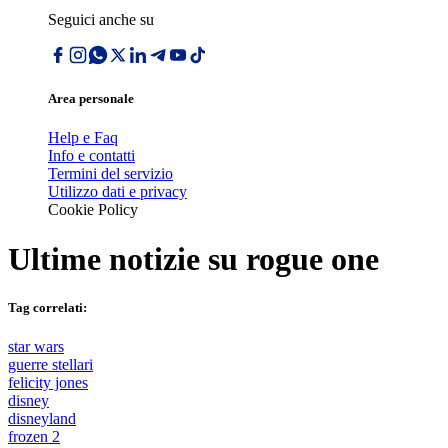
Seguici anche su
Area personale
Help e Faq
Info e contatti
Termini del servizio
Utilizzo dati e privacy
Cookie Policy
Ultime notizie su
rogue one
Tag correlati:
star wars
guerre stellari
felicity jones
disney
disneyland
frozen 2