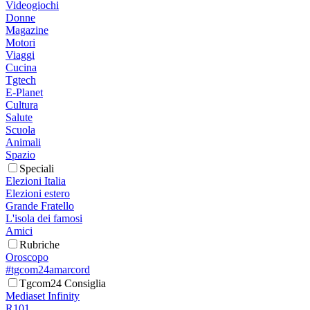
Videogiochi
Donne
Magazine
Motori
Viaggi
Cucina
Tgtech
E-Planet
Cultura
Salute
Scuola
Animali
Spazio
Speciali
Elezioni Italia
Elezioni estero
Grande Fratello
L'isola dei famosi
Amici
Rubriche
Oroscopo
#tgcom24amarcord
Tgcom24 Consiglia
Mediaset Infinity
R101