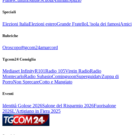
Planet
Cultura
Salute
Scuola
Animali
Spazio
Speciali
Elezioni Italia
Elezioni estero
Grande Fratello
L'isola dei famosi
Amici
Rubriche
Oroscopo
#tgcom24amarcord
Tgcom24 Consiglia
Mediaset Infinity
R101
Radio 105
Virgin Radio
Radio
Montecarlo
Radio Subasio
Comingsoon
Superguidatv
Zuppa di
Porro
Non Sprecare
Cotto e Mangiato
Eventi
Identità Golose 2026
Salone del Risparmio 2026
Fuorisalone
2026
L'Artigiano in Fiera 2025