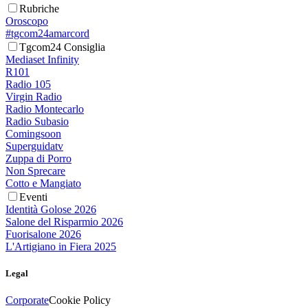
Rubriche
Oroscopo
#tgcom24amarcord
Tgcom24 Consiglia
Mediaset Infinity
R101
Radio 105
Virgin Radio
Radio Montecarlo
Radio Subasio
Comingsoon
Superguidatv
Zuppa di Porro
Non Sprecare
Cotto e Mangiato
Eventi
Identità Golose 2026
Salone del Risparmio 2026
Fuorisalone 2026
L'Artigiano in Fiera 2025
Legal
Corporate
Cookie Policy