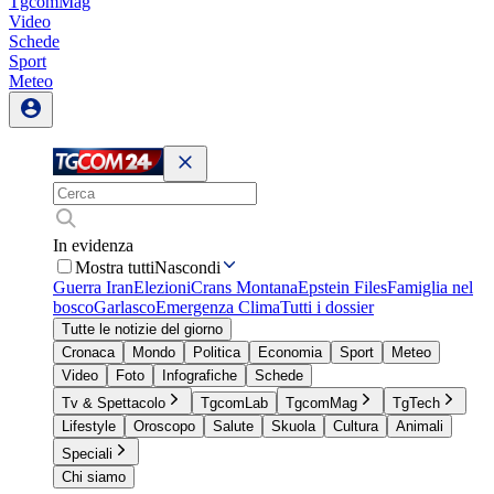
TgcomMag
Video
Schede
Sport
Meteo
In evidenza
Mostra tutti
Nascondi
Guerra Iran
Elezioni
Crans Montana
Epstein Files
Famiglia nel
bosco
Garlasco
Emergenza Clima
Tutti i dossier
Tutte le notizie del giorno
Cronaca
Mondo
Politica
Economia
Sport
Meteo
Video
Foto
Infografiche
Schede
Tv & Spettacolo
TgcomLab
TgcomMag
TgTech
Lifestyle
Oroscopo
Salute
Skuola
Cultura
Animali
Speciali
Chi siamo