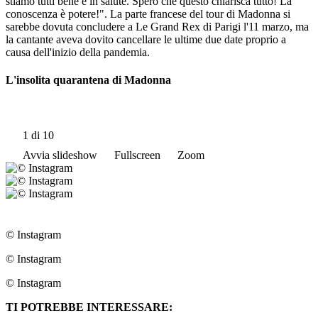
stiamo tutti bene e in salute. Spero che questo chiarisca tutto! La
conoscenza è potere!". La parte francese del tour di Madonna si
sarebbe dovuta concludere a Le Grand Rex di Parigi l'11 marzo, ma
la cantante aveva dovito cancellare le ultime due date proprio a
causa dell'inizio della pandemia.
L'insolita quarantena di Madonna
1
di 10
Avvia slideshow
Fullscreen
Zoom
© Instagram
© Instagram
© Instagram
TI POTREBBE INTERESSARE: