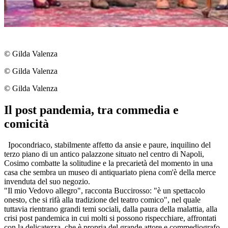
© Gilda Valenza
© Gilda Valenza
© Gilda Valenza
Il post pandemia, tra commedia e
comicità
Ipocondriaco, stabilmente affetto da ansie e paure, inquilino del
terzo piano di un antico palazzone situato nel centro di Napoli,
Cosimo combatte la solitudine e la precarietà del momento in una
casa che sembra un museo di antiquariato piena com'è della merce
invenduta del suo negozio.
"Il mio Vedovo allegro", racconta Buccirosso: "è un spettacolo
onesto, che si rifà alla tradizione del teatro comico", nel quale
tuttavia rientrano grandi temi sociali, dalla paura della malattia, alla
crisi post pandemica in cui molti si possono rispecchiare, affrontati
con la delicatezza, che è propria del grande attore e commediografo