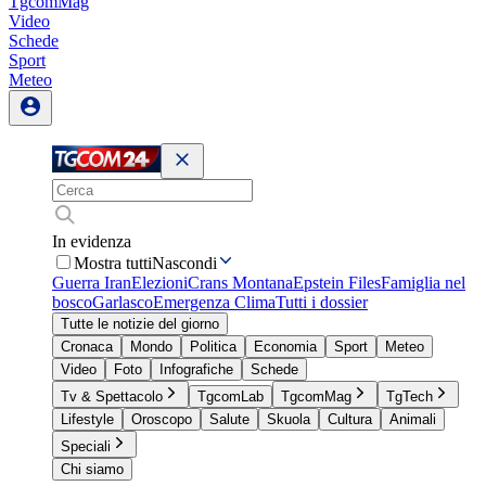
TgcomMag
Video
Schede
Sport
Meteo
In evidenza
Mostra tutti
Nascondi
Guerra Iran
Elezioni
Crans Montana
Epstein Files
Famiglia nel
bosco
Garlasco
Emergenza Clima
Tutti i dossier
Tutte le notizie del giorno
Cronaca
Mondo
Politica
Economia
Sport
Meteo
Video
Foto
Infografiche
Schede
Tv & Spettacolo
TgcomLab
TgcomMag
TgTech
Lifestyle
Oroscopo
Salute
Skuola
Cultura
Animali
Speciali
Chi siamo