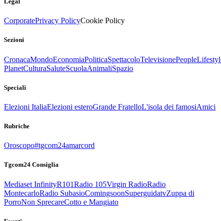
Legal
Corporate
Privacy Policy
Cookie Policy
Sezioni
Cronaca
Mondo
Economia
Politica
Spettacolo
Televisione
People
Lifestyl
Planet
Cultura
Salute
Scuola
Animali
Spazio
Speciali
Elezioni Italia
Elezioni estero
Grande Fratello
L'isola dei famosi
Amici
Rubriche
Oroscopo
#tgcom24amarcord
Tgcom24 Consiglia
Mediaset Infinity
R101
Radio 105
Virgin Radio
Radio
Montecarlo
Radio Subasio
Comingsoon
Superguidatv
Zuppa di
Porro
Non Sprecare
Cotto e Mangiato