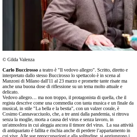
© Gilda Valenza
Carlo Buccirosso
a teatro è "Il vedovo allegro". Scritto, diretto e
interpretato dallo stesso Buccirosso lo spettacolo è in scena al
Manzoni di Milano dall'11 al 23 marzo e promette tante risate ma
anche una buona dose di riflessione su un tema molto attuale e
delicato.
Vedovo allegro… ma non troppo, il protagonista di quella, che il
regista descrive come una commedia con tanta musica e un finale da
musical, in stile "La bella e la bestia", con un valzer corale, è
Cosimo Cannavacciuolo, che, a tre anni dalla pandemia, si ritrova
senza la moglie, morta a causa del virus e senza lavoro, in
un'atmosfera in cui aleggia ancora il timore del virus. La sua attività
di antiquariato è fallita e rischia anche di perdere l’appartamento in
cui vive. Alle sue preoccupazioni e alla solitudine, si aggiungono i