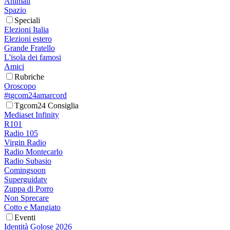
Animali
Spazio
Speciali
Elezioni Italia
Elezioni estero
Grande Fratello
L'isola dei famosi
Amici
Rubriche
Oroscopo
#tgcom24amarcord
Tgcom24 Consiglia
Mediaset Infinity
R101
Radio 105
Virgin Radio
Radio Montecarlo
Radio Subasio
Comingsoon
Superguidatv
Zuppa di Porro
Non Sprecare
Cotto e Mangiato
Eventi
Identità Golose 2026