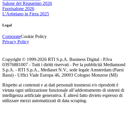
Salone del Risparmio 2026
Fuorisalone 2026
L'Artigiano in Fiera 2025
Legal
Corporate
Cookie Policy
Privacy Policy
Copyright © 1999-
2026
RTI S.p.A. Business Digital - P.Iva
03976881007 - Tutti i diritti riservati - Per la pubblicità Mediamond
S.p.A. - RTI S.p.A., Mediaset N.V., sede legale Amsterdam (Paesi
Bassi) - Uffici Viale Europa 46, 20093 Cologno Monzese (MI)
Rispetto ai contenuti e ai dati personali trasmessi e/o riprodotti è
vietata ogni utilizzazione funzionale all’addestramento di sistemi di
intelligenza artificiale generativa. È altresì fatto divieto espresso di
utilizzare mezzi automatizzati di data scraping.