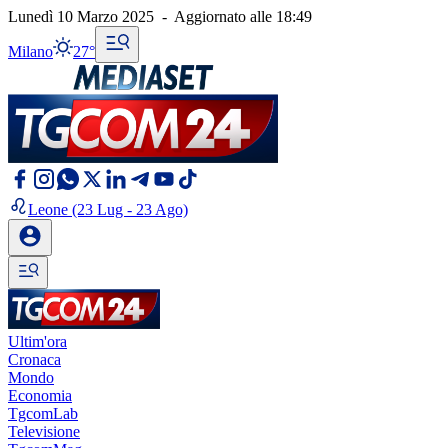
Lunedì 10 Marzo 2025
-
Aggiornato alle
18:49
Milano
27°
Leone
(23 Lug - 23 Ago)
Ultim'ora
Cronaca
Mondo
Economia
TgcomLab
Televisione