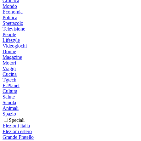
Cronaca
Mondo
Economia
Politica
Spettacolo
Televisione
People
Lifestyle
Videogiochi
Donne
Magazine
Motori
Viaggi
Cucina
Tgtech
E-Planet
Cultura
Salute
Scuola
Animali
Spazio
Speciali
Elezioni Italia
Elezioni estero
Grande Fratello