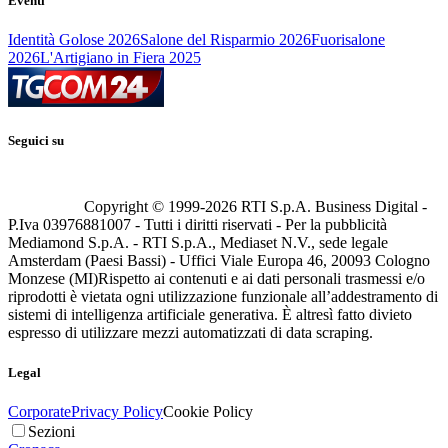
Eventi
Identità Golose 2026
Salone del Risparmio 2026
Fuorisalone
2026
L'Artigiano in Fiera 2025
Seguici su
Copyright © 1999-
2026
RTI S.p.A. Business Digital -
P.Iva 03976881007 - Tutti i diritti riservati - Per la pubblicità
Mediamond S.p.A. - RTI S.p.A., Mediaset N.V., sede legale
Amsterdam (Paesi Bassi) - Uffici Viale Europa 46, 20093 Cologno
Monzese (MI)
Rispetto ai contenuti e ai dati personali trasmessi e/o
riprodotti è vietata ogni utilizzazione funzionale all’addestramento di
sistemi di intelligenza artificiale generativa. È altresì fatto divieto
espresso di utilizzare mezzi automatizzati di data scraping.
Legal
Corporate
Privacy Policy
Cookie Policy
Sezioni