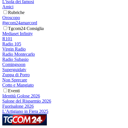
L'isola dei famosi
Amici
Rubriche
Oroscopo
#tgcom24amarcord
Tgcom24 Consiglia
Mediaset Infinity
R101
Radio 105
Virgin Radio
Radio Montecarlo
Radio Subasio
Comingsoon
Superguidatv
Zuppa di Porro
Non Sprecare
Cotto e Mangiato
Eventi
Identità Golose 2026
Salone del Risparmio 2026
Fuorisalone 2026
L'Artigiano in Fiera 2025