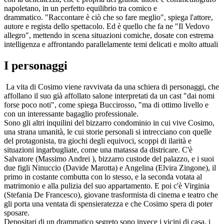
napoletano, in un perfetto equilibrio tra comico e
drammatico. "Raccontare è ciò che so fare meglio", spiega l'attore,
autore e regista dello spettacolo. Ed è quello che fa ne "Il Vedovo
allegro", mettendo in scena situazioni comiche, dosate con estrema
intelligenza e affrontando parallelamente temi delicati e molto attuali
I personaggi
La vita di Cosimo viene ravvivata da una schiera di personaggi, che
affollano il suo già affollato salone interpretati da un cast "dai nomi
forse poco noti", come spiega Buccirosso, "ma di ottimo livello e
con un interessante bagaglio professionale.
Sono gli altri inquilini del bizzarro condominio in cui vive Cosimo,
una strana umanità, le cui storie personali si intrecciano con quelle
del protagonista, tra giochi degli equivoci, scoppi di ilarità e
situazioni ingarbugliate, come una matassa da districare. C'è
Salvatore (Massimo Andrei ), bizzarro custode del palazzo, e i suoi
due figli Ninuccio (Davide Marotta) e Angelina (Elvira Zingone), il
primo in costante combutta con lo stesso, e la seconda votata al
matrimonio e alla pulizia del suo appartamento. E poi c'è Virginia
(Stefania De Francesco), giovane trasformista di cinema e teatro che
gli porta una ventata di spensieratezza e che Cosimo spera di poter
sposare.
Depositari di un drammatico segreto sono invece i vicini di casa, i