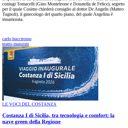
coniugi Tomacelli (Gino Monteleone e Donatella de Felice), segreto
per il quale Cosimo chiederà consiglio al dottor De Angelis (Matteo
Tugnoli), il ginecologo del quarto piano, del quale Angelina è
innamorata.
carlo buccirosso
teatro manzoni
LE VOCI DEL COSTANZA
Costanza I di Sicilia, tra tecnologia e comfort: la
nave green della Regione