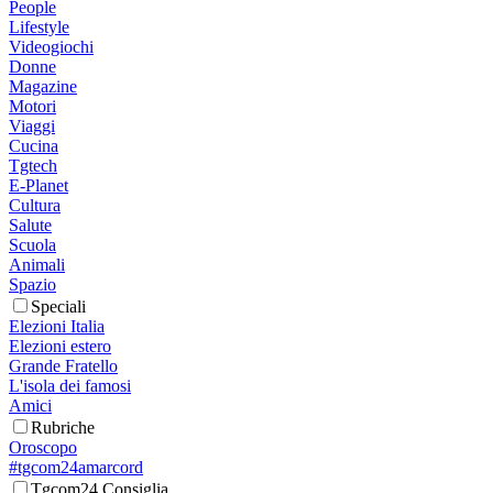
People
Lifestyle
Videogiochi
Donne
Magazine
Motori
Viaggi
Cucina
Tgtech
E-Planet
Cultura
Salute
Scuola
Animali
Spazio
Speciali
Elezioni Italia
Elezioni estero
Grande Fratello
L'isola dei famosi
Amici
Rubriche
Oroscopo
#tgcom24amarcord
Tgcom24 Consiglia