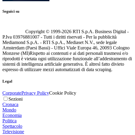
Seguici su
Copyright © 1999-
2026
RTI S.p.A. Business Digital -
P.Iva 03976881007 - Tutti i diritti riservati - Per la pubblicità
Mediamond S.p.A. - RTI S.p.A., Mediaset N.V., sede legale
Amsterdam (Paesi Bassi) - Uffici Viale Europa 46, 20093 Cologno
Monzese (MI)
Rispetto ai contenuti e ai dati personali trasmessi e/o
riprodotti è vietata ogni utilizzazione funzionale all’addestramento di
sistemi di intelligenza artificiale generativa. È altresì fatto divieto
espresso di utilizzare mezzi automatizzati di data scraping.
Legal
Corporate
Privacy Policy
Cookie Policy
Sezioni
Cronaca
Mondo
Economia
Politica
Spettacolo
Televisione