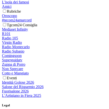
L'isola dei famosi
Amici
Rubriche
Oroscopo
#tgcom24amarcord
Tgcom24 Consiglia
Mediaset Infinity
R101
Radio 105
Virgin Radio
Radio Montecarlo
Radio Subasio
Comingsoon
Superguidatv
Zuppa di Porro
Non Sprecare
Cotto e Mangiato
Eventi
Identità Golose 2026
Salone del Risparmio 2026
Fuorisalone 2026
L'Artigiano in Fiera 2025
Legal