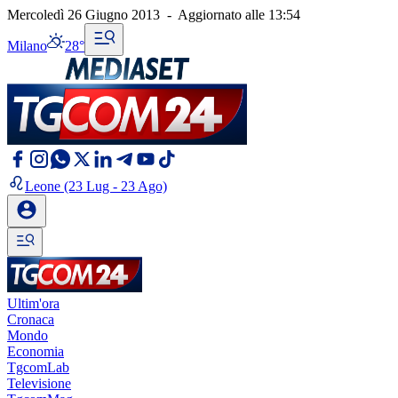
Mercoledì 26 Giugno 2013
-
Aggiornato alle
13:54
Milano
28°
Leone
(23 Lug - 23 Ago)
Ultim'ora
Cronaca
Mondo
Economia
TgcomLab
Televisione