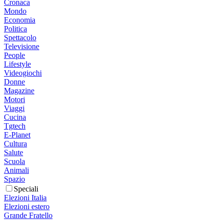
Cronaca
Mondo
Economia
Politica
Spettacolo
Televisione
People
Lifestyle
Videogiochi
Donne
Magazine
Motori
Viaggi
Cucina
Tgtech
E-Planet
Cultura
Salute
Scuola
Animali
Spazio
Speciali
Elezioni Italia
Elezioni estero
Grande Fratello