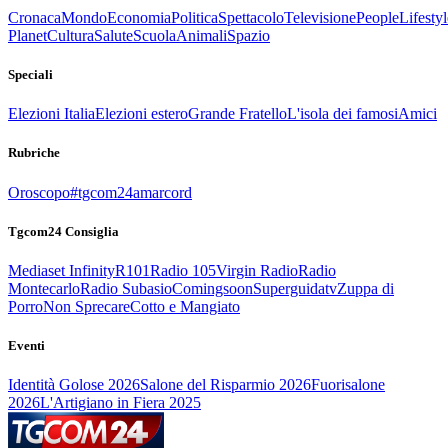
Cronaca
Mondo
Economia
Politica
Spettacolo
Televisione
People
Lifestyl
Planet
Cultura
Salute
Scuola
Animali
Spazio
Speciali
Elezioni Italia
Elezioni estero
Grande Fratello
L'isola dei famosi
Amici
Rubriche
Oroscopo
#tgcom24amarcord
Tgcom24 Consiglia
Mediaset Infinity
R101
Radio 105
Virgin Radio
Radio
Montecarlo
Radio Subasio
Comingsoon
Superguidatv
Zuppa di
Porro
Non Sprecare
Cotto e Mangiato
Eventi
Identità Golose 2026
Salone del Risparmio 2026
Fuorisalone
2026
L'Artigiano in Fiera 2025