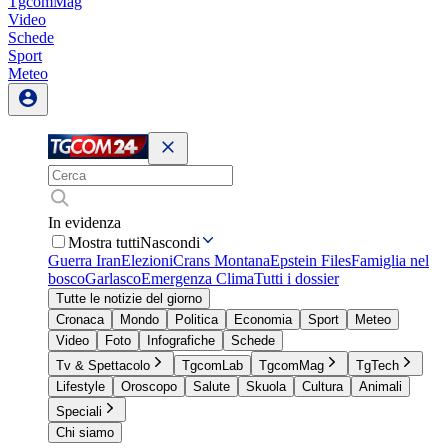
TgcomMag
Video
Schede
Sport
Meteo
In evidenza
Mostra tutti
Nascondi
Guerra Iran
Elezioni
Crans Montana
Epstein Files
Famiglia nel
bosco
Garlasco
Emergenza Clima
Tutti i dossier
Tutte le notizie del giorno
Cronaca
Mondo
Politica
Economia
Sport
Meteo
Video
Foto
Infografiche
Schede
Tv & Spettacolo
TgcomLab
TgcomMag
TgTech
Lifestyle
Oroscopo
Salute
Skuola
Cultura
Animali
Speciali
Chi siamo