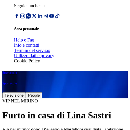
Seguici anche su
Area personale
Help e Faq
Info e contatti
Termini del servizio
Utilizzo dati e privacy
Cookie Policy
Spettacolo
Spettacolo
Televisione
People
VIP NEL MIRINO
Furto in casa di Lina Sastri
Vip nel mirino: dopo D'Alessio e Mastelloni svaligiata l'abitazione