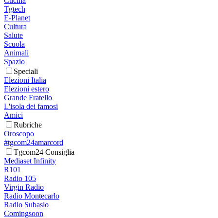
Cucina
Tgtech
E-Planet
Cultura
Salute
Scuola
Animali
Spazio
Speciali
Elezioni Italia
Elezioni estero
Grande Fratello
L'isola dei famosi
Amici
Rubriche
Oroscopo
#tgcom24amarcord
Tgcom24 Consiglia
Mediaset Infinity
R101
Radio 105
Virgin Radio
Radio Montecarlo
Radio Subasio
Comingsoon