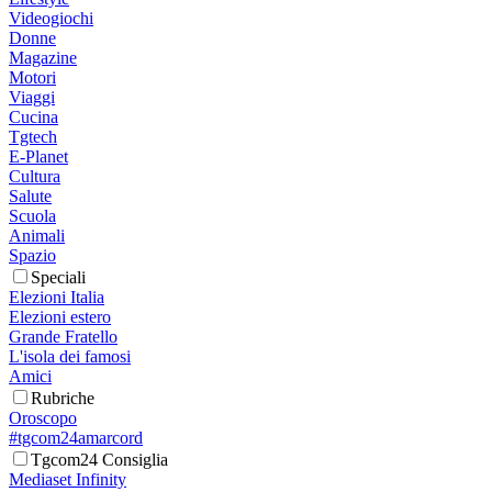
Videogiochi
Donne
Magazine
Motori
Viaggi
Cucina
Tgtech
E-Planet
Cultura
Salute
Scuola
Animali
Spazio
Speciali
Elezioni Italia
Elezioni estero
Grande Fratello
L'isola dei famosi
Amici
Rubriche
Oroscopo
#tgcom24amarcord
Tgcom24 Consiglia
Mediaset Infinity