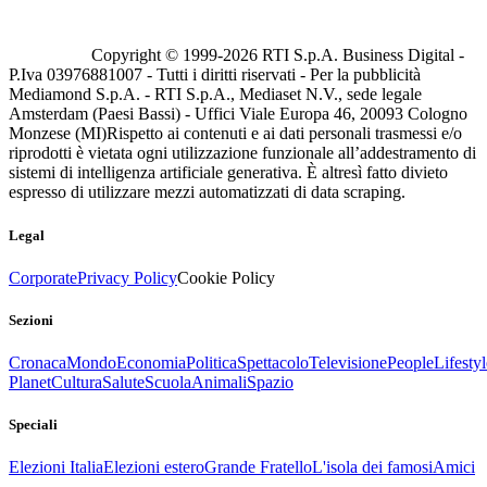
Copyright © 1999-
2026
RTI S.p.A. Business Digital -
P.Iva 03976881007 - Tutti i diritti riservati - Per la pubblicità
Mediamond S.p.A. - RTI S.p.A., Mediaset N.V., sede legale
Amsterdam (Paesi Bassi) - Uffici Viale Europa 46, 20093 Cologno
Monzese (MI)
Rispetto ai contenuti e ai dati personali trasmessi e/o
riprodotti è vietata ogni utilizzazione funzionale all’addestramento di
sistemi di intelligenza artificiale generativa. È altresì fatto divieto
espresso di utilizzare mezzi automatizzati di data scraping.
Legal
Corporate
Privacy Policy
Cookie Policy
Sezioni
Cronaca
Mondo
Economia
Politica
Spettacolo
Televisione
People
Lifestyl
Planet
Cultura
Salute
Scuola
Animali
Spazio
Speciali
Elezioni Italia
Elezioni estero
Grande Fratello
L'isola dei famosi
Amici