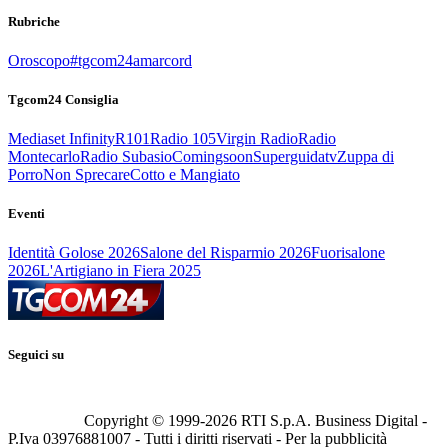
Rubriche
Oroscopo
#tgcom24amarcord
Tgcom24 Consiglia
Mediaset Infinity
R101
Radio 105
Virgin Radio
Radio
Montecarlo
Radio Subasio
Comingsoon
Superguidatv
Zuppa di
Porro
Non Sprecare
Cotto e Mangiato
Eventi
Identità Golose 2026
Salone del Risparmio 2026
Fuorisalone
2026
L'Artigiano in Fiera 2025
Seguici su
Copyright © 1999-
2026
RTI S.p.A. Business Digital -
P.Iva 03976881007 - Tutti i diritti riservati - Per la pubblicità