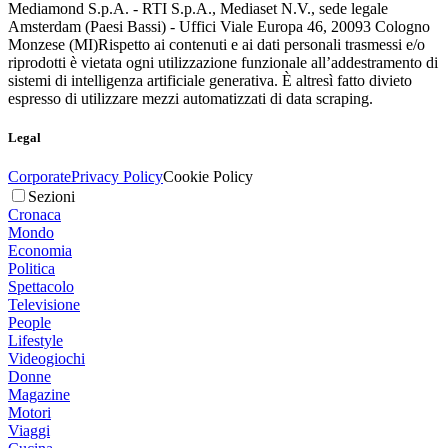
Mediamond S.p.A. - RTI S.p.A., Mediaset N.V., sede legale
Amsterdam (Paesi Bassi) - Uffici Viale Europa 46, 20093 Cologno
Monzese (MI)
Rispetto ai contenuti e ai dati personali trasmessi e/o
riprodotti è vietata ogni utilizzazione funzionale all’addestramento di
sistemi di intelligenza artificiale generativa. È altresì fatto divieto
espresso di utilizzare mezzi automatizzati di data scraping.
Legal
Corporate
Privacy Policy
Cookie Policy
Sezioni
Cronaca
Mondo
Economia
Politica
Spettacolo
Televisione
People
Lifestyle
Videogiochi
Donne
Magazine
Motori
Viaggi