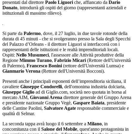
presentati dal direttore
Paolo Liguori
che, affiancato da
Dario
Donato
, introdurrà gli ospiti del giorno (rappresentanti aziendali e
istituzionali di massimo rilievo).
Si parte da
Palermo
, dove, il 27 luglio, in due tavole rotonde della
durata di 45 minuti - che si svolgeranno presso la Sala degli Specchi
del Palazzo d’Orleans - il direttore Liguori si interfaccerà con i
rappresentanti delle istituzioni e le realtà imprenditoriali locali.
Ospiti:
Nello Musumeci
, l'assessore alle Attività produttive della
Regione
Mimmo Turano
,
Fabrizio
Micari
(Rettore dell'Università
di Palermo),
Francesco Bonini
(rettore dell'Università Lumsa) e
Gianmario Verona
(Rettore dell'Università Bocconi).
Presenti anche i principali esponenti dell’imprenditoria siciliana, il
cavaliere
Giuseppe Condorelli
, dell'omonima industria dolciaria,
Giuseppe Giglio
ad di Giglio.com, società neo quotata in borsa al
mercato AIM,
Giovanni Arena
direttore generale del Gruppo Arena
e presidente nazionale Gruppo Vegè,
Gaspare Baiata
, presidente
delle Cantine Paolini,
Salvatore Agate
responsabile commerciale e
qualità di Selmar.
La seconda tappa avrà luogo il 6 settembre a
Milano
, in
concomitanza con il
Salone del Mobile
, quest'anno protagonista in