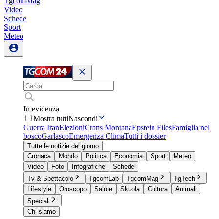
TgcomMag
Video
Schede
Sport
Meteo
In evidenza
Mostra tutti
Nascondi
Guerra Iran
Elezioni
Crans Montana
Epstein Files
Famiglia nel
bosco
Garlasco
Emergenza Clima
Tutti i dossier
Tutte le notizie del giorno
Cronaca
Mondo
Politica
Economia
Sport
Meteo
Video
Foto
Infografiche
Schede
Tv & Spettacolo
TgcomLab
TgcomMag
TgTech
Lifestyle
Oroscopo
Salute
Skuola
Cultura
Animali
Speciali
Chi siamo