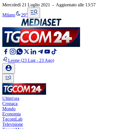
Mercoledì 21 Luglio 2021
-
Aggiornato alle
13:57
Milano
29°
Leone
(23 Lug - 23 Ago)
Ultim'ora
Cronaca
Mondo
Economia
TgcomLab
Televisione