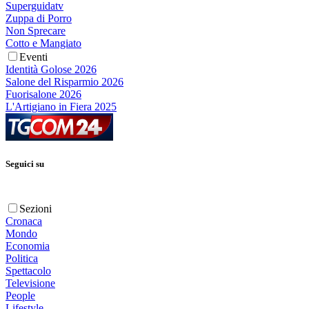
Superguidatv
Zuppa di Porro
Non Sprecare
Cotto e Mangiato
Eventi
Identità Golose 2026
Salone del Risparmio 2026
Fuorisalone 2026
L'Artigiano in Fiera 2025
Seguici su
Sezioni
Cronaca
Mondo
Economia
Politica
Spettacolo
Televisione
People
Lifestyle