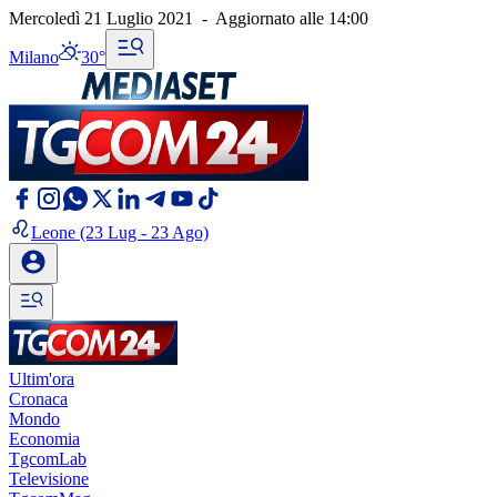
Mercoledì 21 Luglio 2021
-
Aggiornato alle
14:00
Milano
30°
Leone
(23 Lug - 23 Ago)
Ultim'ora
Cronaca
Mondo
Economia
TgcomLab
Televisione