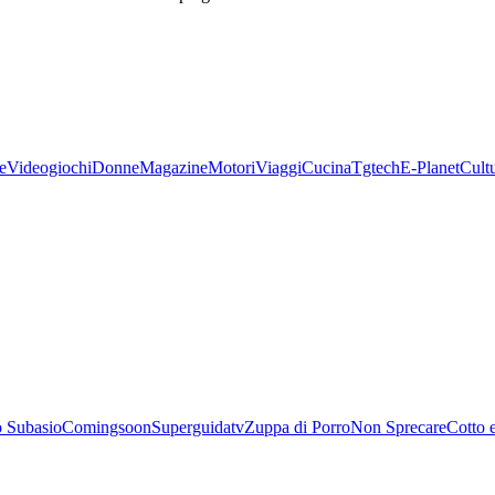
e
Videogiochi
Donne
Magazine
Motori
Viaggi
Cucina
Tgtech
E-Planet
Cult
 Subasio
Comingsoon
Superguidatv
Zuppa di Porro
Non Sprecare
Cotto 