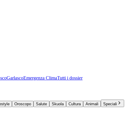
osco
Garlasco
Emergenza Clima
Tutti i dossier
estyle
Oroscopo
Salute
Skuola
Cultura
Animali
Speciali