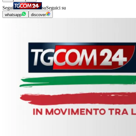
Segui
su
Seguici su
whatsapp
discover