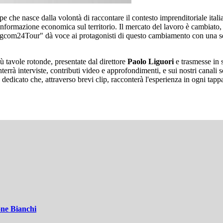
pe che nasce dalla volontà di raccontare il contesto imprenditoriale itali
informazione economica sul territorio. Il mercato del lavoro è cambiato, l
"Tgcom24Tour" dà voce ai protagonisti di questo cambiamento con una serie
ù tavole rotonde, presentate dal direttore
Paolo Liguori
e trasmesse in 
nterrà interviste, contributi video e approfondimenti, e sui nostri canali s
dicato che, attraverso brevi clip, racconterà l'esperienza in ogni tappa. 
one Bianchi