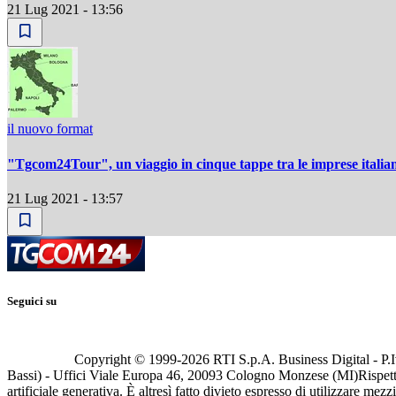
21 Lug 2021 - 13:56
il nuovo format
"Tgcom24Tour", un viaggio in cinque tappe tra le imprese italia
21 Lug 2021 - 13:57
Seguici su
Copyright © 1999-
2026
RTI S.p.A. Business Digital - P.I
Bassi) - Uffici Viale Europa 46, 20093 Cologno Monzese (MI)
Rispett
artificiale generativa. È altresì fatto divieto espresso di utilizzare mez