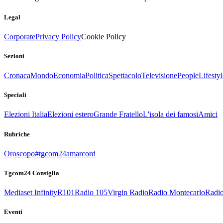
Legal
Corporate
Privacy Policy
Cookie Policy
Sezioni
Cronaca
Mondo
Economia
Politica
Spettacolo
Televisione
People
Lifestyl
Speciali
Elezioni Italia
Elezioni estero
Grande Fratello
L'isola dei famosi
Amici
Rubriche
Oroscopo
#tgcom24amarcord
Tgcom24 Consiglia
Mediaset Infinity
R101
Radio 105
Virgin Radio
Radio Montecarlo
Radio
Eventi