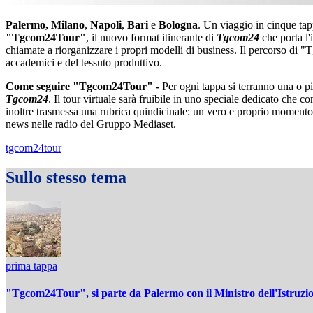
Palermo,
Milano
,
Napoli
,
Bari
e
Bologna
. Un viaggio in cinque tap
"Tgcom24Tour"
, il nuovo format itinerante di
Tgcom24
che porta l'
chiamate a riorganizzare i propri modelli di business. Il percorso di 
accademici e del tessuto produttivo.
Come seguire "Tgcom24Tour" -
Per ogni tappa si terranno una o pi
Tgcom24
. Il tour virtuale sarà fruibile in uno speciale dedicato che co
inoltre trasmessa una rubrica quindicinale: un vero e proprio momento de
news nelle radio del Gruppo Mediaset.
tgcom24tour
Sullo stesso tema
prima tappa
"Tgcom24Tour", si parte da Palermo con il Ministro dell'Istruzi