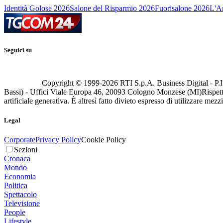
Identità Golose 2026
Salone del Risparmio 2026
Fuorisalone 2026
L'Ar
Seguici su
Copyright © 1999-
2026
RTI S.p.A. Business Digital - P.I
Bassi) - Uffici Viale Europa 46, 20093 Cologno Monzese (MI)
Rispett
artificiale generativa. È altresì fatto divieto espresso di utilizzare mez
Legal
Corporate
Privacy Policy
Cookie Policy
Sezioni
Cronaca
Mondo
Economia
Politica
Spettacolo
Televisione
People
Lifestyle