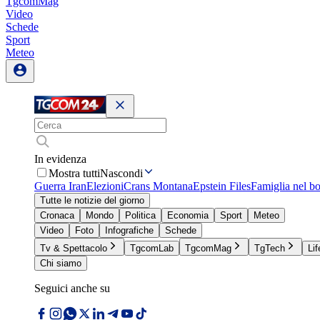
TgcomMag
Video
Schede
Sport
Meteo
In evidenza
Mostra tutti
Nascondi
Guerra Iran
Elezioni
Crans Montana
Epstein Files
Famiglia nel b
Tutte le notizie del giorno
Cronaca
Mondo
Politica
Economia
Sport
Meteo
Video
Foto
Infografiche
Schede
Tv & Spettacolo
TgcomLab
TgcomMag
TgTech
Lif
Chi siamo
Seguici anche su