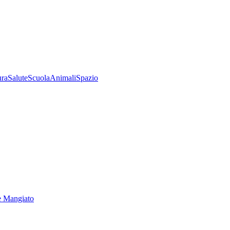
ura
Salute
Scuola
Animali
Spazio
e Mangiato