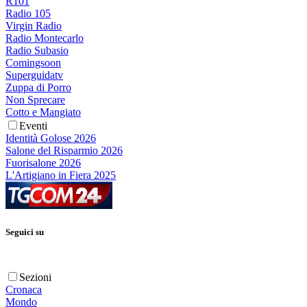
R101
Radio 105
Virgin Radio
Radio Montecarlo
Radio Subasio
Comingsoon
Superguidatv
Zuppa di Porro
Non Sprecare
Cotto e Mangiato
Eventi
Identità Golose 2026
Salone del Risparmio 2026
Fuorisalone 2026
L'Artigiano in Fiera 2025
Seguici su
Sezioni
Cronaca
Mondo