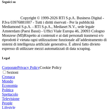
Seguici su
Copyright © 1999-
2026
RTI S.p.A. Business Digital -
P.Iva 03976881007 - Tutti i diritti riservati - Per la pubblicità
Mediamond S.p.A. - RTI S.p.A., Mediaset N.V., sede legale
Amsterdam (Paesi Bassi) - Uffici Viale Europa 46, 20093 Cologno
Monzese (MI)
Rispetto ai contenuti e ai dati personali trasmessi e/o
riprodotti è vietata ogni utilizzazione funzionale all’addestramento di
sistemi di intelligenza artificiale generativa. È altresì fatto divieto
espresso di utilizzare mezzi automatizzati di data scraping.
Legal
Corporate
Privacy Policy
Cookie Policy
Sezioni
Cronaca
Mondo
Economia
Politica
Spettacolo
Televisione
People
Lifestyle