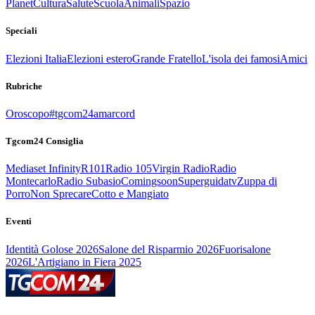
Planet
Cultura
Salute
Scuola
Animali
Spazio
Speciali
Elezioni Italia
Elezioni estero
Grande Fratello
L'isola dei famosi
Amici
Rubriche
Oroscopo
#tgcom24amarcord
Tgcom24 Consiglia
Mediaset Infinity
R101
Radio 105
Virgin Radio
Radio
Montecarlo
Radio Subasio
Comingsoon
Superguidatv
Zuppa di
Porro
Non Sprecare
Cotto e Mangiato
Eventi
Identità Golose 2026
Salone del Risparmio 2026
Fuorisalone
2026
L'Artigiano in Fiera 2025