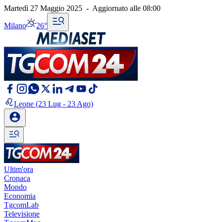
Martedì 27 Maggio 2025
-
Aggiornato alle
08:00
Milano
26°
Leone
(23 Lug - 23 Ago)
Ultim'ora
Cronaca
Mondo
Economia
TgcomLab
Televisione