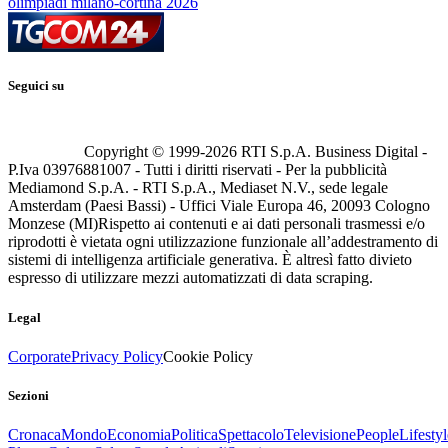
olimpiadi milano-cortina 2026
Seguici su
Copyright © 1999-
2026
RTI S.p.A. Business Digital -
P.Iva 03976881007 - Tutti i diritti riservati - Per la pubblicità
Mediamond S.p.A. - RTI S.p.A., Mediaset N.V., sede legale
Amsterdam (Paesi Bassi) - Uffici Viale Europa 46, 20093 Cologno
Monzese (MI)
Rispetto ai contenuti e ai dati personali trasmessi e/o
riprodotti è vietata ogni utilizzazione funzionale all’addestramento di
sistemi di intelligenza artificiale generativa. È altresì fatto divieto
espresso di utilizzare mezzi automatizzati di data scraping.
Legal
Corporate
Privacy Policy
Cookie Policy
Sezioni
Cronaca
Mondo
Economia
Politica
Spettacolo
Televisione
People
Lifestyl