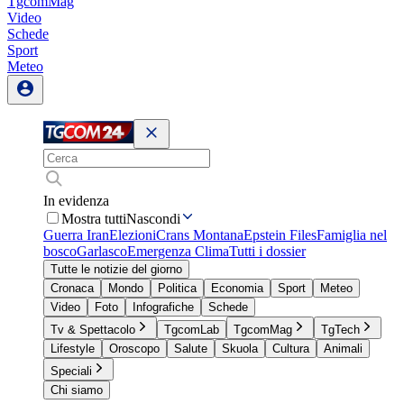
TgcomMag
Video
Schede
Sport
Meteo
In evidenza
Mostra tutti
Nascondi
Guerra Iran
Elezioni
Crans Montana
Epstein Files
Famiglia nel
bosco
Garlasco
Emergenza Clima
Tutti i dossier
Tutte le notizie del giorno
Cronaca
Mondo
Politica
Economia
Sport
Meteo
Video
Foto
Infografiche
Schede
Tv & Spettacolo
TgcomLab
TgcomMag
TgTech
Lifestyle
Oroscopo
Salute
Skuola
Cultura
Animali
Speciali
Chi siamo