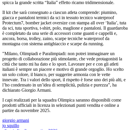
spicca la grande scritta “Italia” effetto ricamo tridimensionale.
Il kit che sarà consegnato a ciascun atleta comprende: piumino,
giacca e pantaloni termici da sci in tessuto tecnico waterproof
Protectum7, bomber jacket oversize con stampa all over ‘Italia’, tuta
da sci, tuta sportiva, t-shirt, polo, maglione e pantaloni. Il guardaroba
è completato da una serie di accessori come guanti e cappelli e,
ancora, borsa, trolley, zaino, scarpe tecniche waterproof da
montagna con sistema antighiaccio e scarpe da running.
"Milano, Olimpiadi e Paralimpiadi: non potrei immaginare un
progetto di collaborazione più stimolante, che vede protagonisti la
città che tanto mi ha dato e lo sport. Lavorare per e con gli atleti
italiani è sempre un piacere e motivo di grande orgoglio. Ho scelto
un solo colore, il bianco, per suggerire armonia con le vette
innevate. Tra i valori dello sport, il rispetto è forse uno dei più alti, e
l’ho condensato in un’idea di semplicità, pulizia e purezza”, ha
dichiarato Giorgio Armani.
I capi realizzati per la squadra Olimpica saranno disponibili come
prodotti ufficiali in licenza in selezionati punti vendita e online a
partire da novembre 2025.
giorgio armani
jo squillo