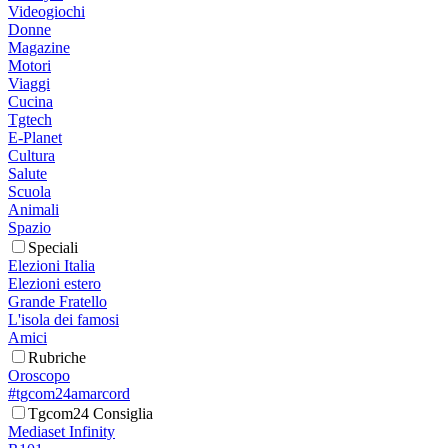
Videogiochi
Donne
Magazine
Motori
Viaggi
Cucina
Tgtech
E-Planet
Cultura
Salute
Scuola
Animali
Spazio
Speciali
Elezioni Italia
Elezioni estero
Grande Fratello
L'isola dei famosi
Amici
Rubriche
Oroscopo
#tgcom24amarcord
Tgcom24 Consiglia
Mediaset Infinity