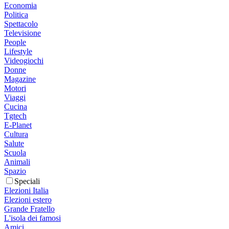
Economia
Politica
Spettacolo
Televisione
People
Lifestyle
Videogiochi
Donne
Magazine
Motori
Viaggi
Cucina
Tgtech
E-Planet
Cultura
Salute
Scuola
Animali
Spazio
Speciali
Elezioni Italia
Elezioni estero
Grande Fratello
L'isola dei famosi
Amici