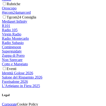
Rubriche
Oroscopo
#tgcom24amarcord
Tgcom24 Consiglia
Mediaset Infinity
R101
Radio 105
Virgin Radio
Radio Montecarlo
Radio Subasio
Comingsoon
Superguidatv
Zuppa di Porro
Non Sprecare
Cotto e Mangiato
Eventi
Identità Golose 2026
Salone del Risparmio 2026
Fuorisalone 2026
L'Artigiano in Fiera 2025
Legal
Corporate
Cookie Policy