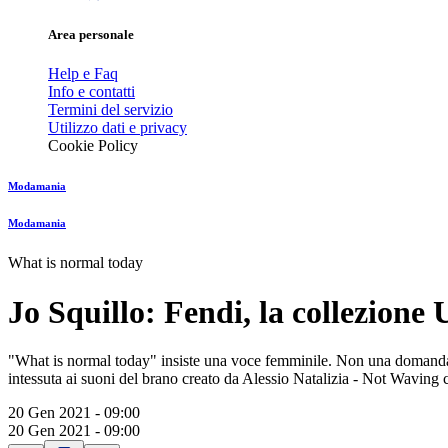
Area personale
Help e Faq
Info e contatti
Termini del servizio
Utilizzo dati e privacy
Cookie Policy
Modamania
Modamania
What is normal today
Jo Squillo: Fendi, la collezione
"What is normal today" insiste una voce femminile. Non una domanda, 
intessuta ai suoni del brano creato da Alessio Natalizia - Not Waving 
20 Gen 2021 - 09:00
20 Gen 2021 - 09:00