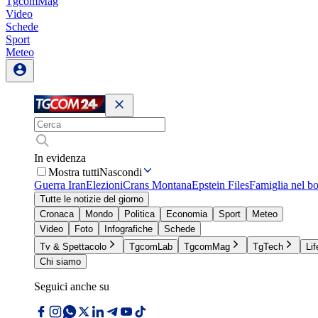
TgcomMag
Video
Schede
Sport
Meteo
In evidenza
Mostra tutti
Nascondi
Guerra Iran
Elezioni
Crans Montana
Epstein Files
Famiglia nel b
Tutte le notizie del giorno
Cronaca
Mondo
Politica
Economia
Sport
Meteo
Video
Foto
Infografiche
Schede
Tv & Spettacolo
TgcomLab
TgcomMag
TgTech
Lif
Chi siamo
Seguici anche su