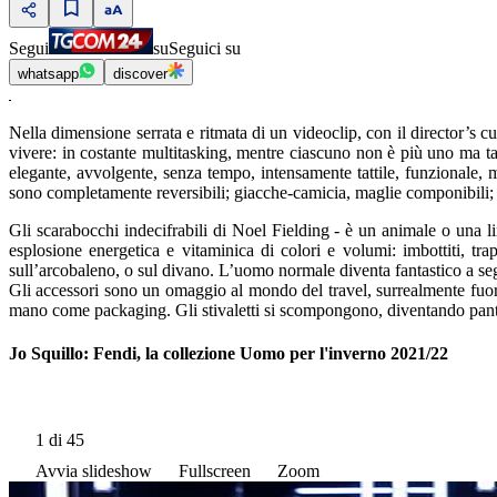
Segui
su
Seguici su
whatsapp
discover
Nella dimensione serrata e ritmata di un videoclip, con il director’s cut
vivere: in costante multitasking, mentre ciascuno non è più uno ma tan
elegante, avvolgente, senza tempo, intensamente tattile, funzionale, m
sono completamente reversibili; giacche-camicia, maglie componibili; 
Gli scarabocchi indecifrabili di Noel Fielding - è un animale o una 
esplosione energetica e vitaminica di colori e volumi: imbottiti, t
sull’arcobaleno, o sul divano. L’uomo normale diventa fantastico a se
Gli accessori sono un omaggio al mondo del travel, surrealmente fuori
mano come packaging. Gli stivaletti si scompongono, diventando panto
Jo Squillo: Fendi, la collezione Uomo per l'inverno 2021/22
1
di 45
Avvia slideshow
Fullscreen
Zoom