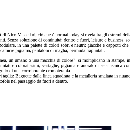
 di Nico Vascellari, ciò che è normal today si rivela tra gli estremi della
ti. Senza soluzione di continuità: dentro e fuori, leisure e business, 
odulare, in una palette di colori sobri e neutri: giacche e cappotti ch
camicie pigiama, pantaloni di maglia; bermuda trapuntati.
linea, un umano o una macchia di colore?- si moltiplicano in stampe, 
rapuntati e coloratissimi, vestaglie, pigiama e anorak di seta tecnica
guito di una corroborante cromoterapia.
 taglia: Baguette dalla linea squadrata e la metalleria smaltata in nuan
fole nel passaggio da fuori a dentro.