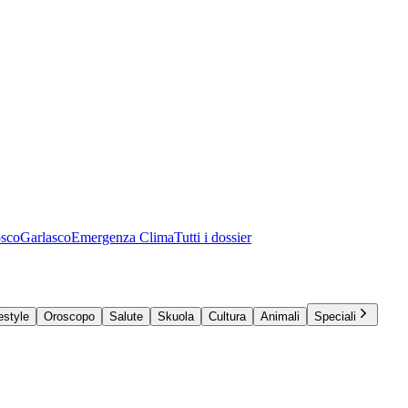
osco
Garlasco
Emergenza Clima
Tutti i dossier
estyle
Oroscopo
Salute
Skuola
Cultura
Animali
Speciali