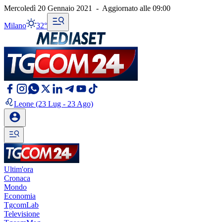
Mercoledì 20 Gennaio 2021
-
Aggiornato alle
09:00
Milano
32°
Leone
(23 Lug - 23 Ago)
Ultim'ora
Cronaca
Mondo
Economia
TgcomLab
Televisione