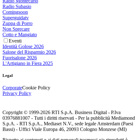
Radio Montecarlo
Radio Subasio
Comingsoon
Superguidatv
Zuppa di Porro
Non Sprecare
Cotto e Mangiato
Eventi
Identità Golose 2026
Salone del Risparmio 2026
Fuorisalone 2026
L'Artigiano in Fiera 2025
Legal
Corporate
Cookie Policy
Privacy Policy
Copyright © 1999-
2026
RTI S.p.A. Business Digital - P.Iva
03976881007 - Tutti i diritti riservati - Per la pubblicità Mediamond
S.p.A. - RTI S.p.A., Mediaset N.V., sede legale Amsterdam (Paesi
Bassi) - Uffici Viale Europa 46, 20093 Cologno Monzese (MI)
Rispetto ai contenuti e ai dati personali trasmessi e/o riprodotti è