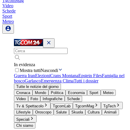
TgcomMag
Video
Schede
Sport
Meteo
In evidenza
Mostra tutti
Nascondi
Guerra Iran
Elezioni
Crans Montana
Epstein Files
Famiglia nel
bosco
Garlasco
Emergenza Clima
Tutti i dossier
Tutte le notizie del giorno
Cronaca
Mondo
Politica
Economia
Sport
Meteo
Video
Foto
Infografiche
Schede
Tv & Spettacolo
TgcomLab
TgcomMag
TgTech
Lifestyle
Oroscopo
Salute
Skuola
Cultura
Animali
Speciali
Chi siamo