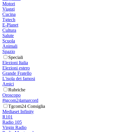
Motori
Viaggi
Cucina
Tgtech
E-Planet
Cultura
Salute
Scuola
Animali
Spazio
Speciali
Elezioni Italia
Elezioni estero
Grande Fratello
L'isola dei famosi
Amici
Rubriche
Oroscopo
#tgcom24amarcord
Tgcom24 Consiglia
Mediaset Infinity
R101
Radio 105
Virgin Radio