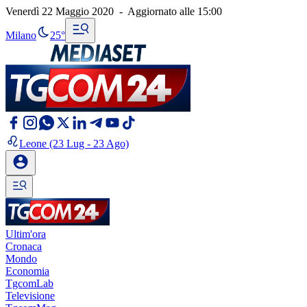
Venerdì 22 Maggio 2020
-
Aggiornato alle
15:00
Milano
25°
Leone
(23 Lug - 23 Ago)
Ultim'ora
Cronaca
Mondo
Economia
TgcomLab
Televisione