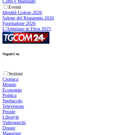
Cotto e Mangiato
Eventi
Identità Golose 2026
Salone del Risparmio 2026
Fuorisalone 2026
L'Artigiano in Fiera 2025
Seguici su
Sezioni
Cronaca
Mondo
Economia
Politica
Spettacolo
Televisione
People
Lifestyle
Videogiochi
Donne
Magazine