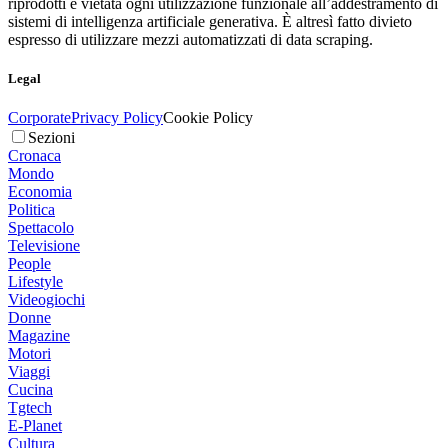
riprodotti è vietata ogni utilizzazione funzionale all’addestramento di
sistemi di intelligenza artificiale generativa. È altresì fatto divieto
espresso di utilizzare mezzi automatizzati di data scraping.
Legal
Corporate
Privacy Policy
Cookie Policy
Sezioni
Cronaca
Mondo
Economia
Politica
Spettacolo
Televisione
People
Lifestyle
Videogiochi
Donne
Magazine
Motori
Viaggi
Cucina
Tgtech
E-Planet
Cultura