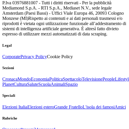
P.Iva 03976881007 - Tutti i diritti riservati - Per la pubblicità
Mediamond S.p.A. - RTI S.p.A., Mediaset N.V., sede legale
Amsterdam (Paesi Bassi) - Uffici Viale Europa 46, 20093 Cologno
Monzese (MI)
Rispetto ai contenuti e ai dati personali trasmessi e/o
riprodotti è vietata ogni utilizzazione funzionale all’addestramento di
sistemi di intelligenza artificiale generativa. È altresì fatto divieto
espresso di utilizzare mezzi automatizzati di data scraping.
Legal
Corporate
Privacy Policy
Cookie Policy
Sezioni
Cronaca
Mondo
Economia
Politica
Spettacolo
Televisione
People
Lifestyl
Planet
Cultura
Salute
Scuola
Animali
Spazio
Speciali
Elezioni Italia
Elezioni estero
Grande Fratello
L'isola dei famosi
Amici
Rubriche