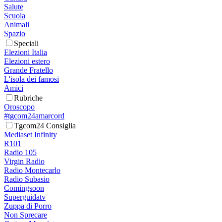
Salute
Scuola
Animali
Spazio
Speciali
Elezioni Italia
Elezioni estero
Grande Fratello
L'isola dei famosi
Amici
Rubriche
Oroscopo
#tgcom24amarcord
Tgcom24 Consiglia
Mediaset Infinity
R101
Radio 105
Virgin Radio
Radio Montecarlo
Radio Subasio
Comingsoon
Superguidatv
Zuppa di Porro
Non Sprecare