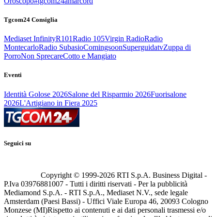
Oroscopo
#tgcom24amarcord
Tgcom24 Consiglia
Mediaset Infinity
R101
Radio 105
Virgin Radio
Radio
Montecarlo
Radio Subasio
Comingsoon
Superguidatv
Zuppa di
Porro
Non Sprecare
Cotto e Mangiato
Eventi
Identità Golose 2026
Salone del Risparmio 2026
Fuorisalone
2026
L'Artigiano in Fiera 2025
Seguici su
Copyright © 1999-
2026
RTI S.p.A. Business Digital -
P.Iva 03976881007 - Tutti i diritti riservati - Per la pubblicità
Mediamond S.p.A. - RTI S.p.A., Mediaset N.V., sede legale
Amsterdam (Paesi Bassi) - Uffici Viale Europa 46, 20093 Cologno
Monzese (MI)
Rispetto ai contenuti e ai dati personali trasmessi e/o