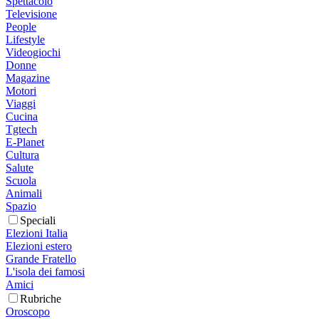
Spettacolo
Televisione
People
Lifestyle
Videogiochi
Donne
Magazine
Motori
Viaggi
Cucina
Tgtech
E-Planet
Cultura
Salute
Scuola
Animali
Spazio
Speciali
Elezioni Italia
Elezioni estero
Grande Fratello
L'isola dei famosi
Amici
Rubriche
Oroscopo