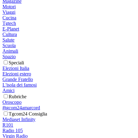
Magazine
Motori
Viaggi
Cucina
Tgtech
E-Planet
Cultura
Salute
Scuola
Animali
Spazio
Speciali
Elezioni Italia
Elezioni estero
Grande Fratello
L'isola dei famosi
Amici
Rubriche
Oroscopo
#tgcom24amarcord
Tgcom24 Consiglia
Mediaset Infinity
R101
Radio 105
Virgin Radio