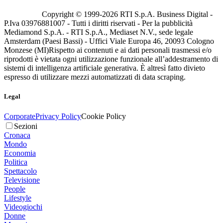
Copyright © 1999-
2026
RTI S.p.A. Business Digital -
P.Iva 03976881007 - Tutti i diritti riservati - Per la pubblicità
Mediamond S.p.A. - RTI S.p.A., Mediaset N.V., sede legale
Amsterdam (Paesi Bassi) - Uffici Viale Europa 46, 20093 Cologno
Monzese (MI)
Rispetto ai contenuti e ai dati personali trasmessi e/o
riprodotti è vietata ogni utilizzazione funzionale all’addestramento di
sistemi di intelligenza artificiale generativa. È altresì fatto divieto
espresso di utilizzare mezzi automatizzati di data scraping.
Legal
Corporate
Privacy Policy
Cookie Policy
Sezioni
Cronaca
Mondo
Economia
Politica
Spettacolo
Televisione
People
Lifestyle
Videogiochi
Donne