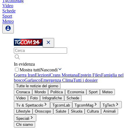
TgcomMag
Video
Schede
Sport
Meteo
In evidenza
Mostra tutti
Nascondi
Guerra Iran
Elezioni
Crans Montana
Epstein Files
Famiglia nel
bosco
Garlasco
Emergenza Clima
Tutti i dossier
Tutte le notizie del giorno
Cronaca
Mondo
Politica
Economia
Sport
Meteo
Video
Foto
Infografiche
Schede
Tv & Spettacolo
TgcomLab
TgcomMag
TgTech
Lifestyle
Oroscopo
Salute
Skuola
Cultura
Animali
Speciali
Chi siamo