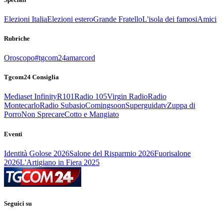
Elezioni Italia
Elezioni estero
Grande Fratello
L'isola dei famosi
Amici
Rubriche
Oroscopo
#tgcom24amarcord
Tgcom24 Consiglia
Mediaset Infinity
R101
Radio 105
Virgin Radio
Radio
Montecarlo
Radio Subasio
Comingsoon
Superguidatv
Zuppa di
Porro
Non Sprecare
Cotto e Mangiato
Eventi
Identità Golose 2026
Salone del Risparmio 2026
Fuorisalone
2026
L'Artigiano in Fiera 2025
Seguici su