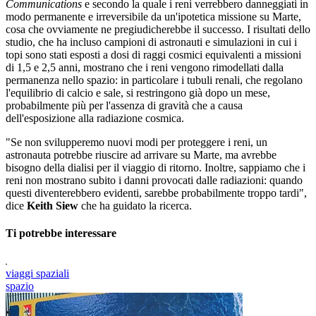
Communications
e secondo la quale i reni verrebbero danneggiati in
modo permanente e irreversibile da un'ipotetica missione su Marte,
cosa che ovviamente ne pregiudicherebbe il successo. I risultati dello
studio, che ha incluso campioni di astronauti e simulazioni in cui i
topi sono stati esposti a dosi di raggi cosmici equivalenti a missioni
di 1,5 e 2,5 anni, mostrano che i reni vengono rimodellati dalla
permanenza nello spazio: in particolare i tubuli renali, che regolano
l'equilibrio di calcio e sale, si restringono già dopo un mese,
probabilmente più per l'assenza di gravità che a causa
dell'esposizione alla radiazione cosmica.
"Se non svilupperemo nuovi modi per proteggere i reni, un
astronauta potrebbe riuscire ad arrivare su Marte, ma avrebbe
bisogno della dialisi per il viaggio di ritorno. Inoltre, sappiamo che i
reni non mostrano subito i danni provocati dalle radiazioni: quando
questi diventerebbero evidenti, sarebbe probabilmente troppo tardi",
dice
Keith Siew
che ha guidato la ricerca.
Ti potrebbe interessare
viaggi spaziali
spazio