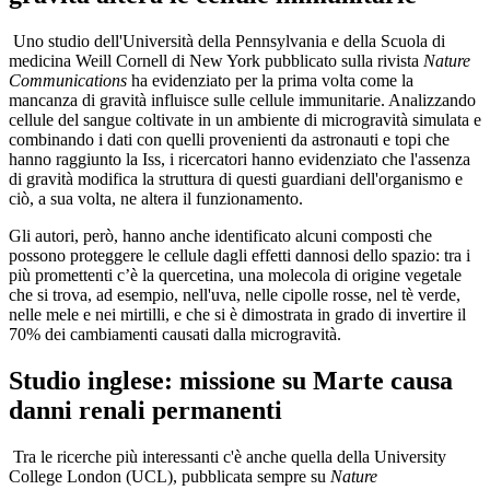
Uno studio dell'Università della Pennsylvania e della Scuola di
medicina Weill Cornell di New York pubblicato sulla rivista
Nature
Communications
ha evidenziato per la prima volta come la
mancanza di gravità influisce sulle cellule immunitarie. Analizzando
cellule del sangue coltivate in un ambiente di microgravità simulata e
combinando i dati con quelli provenienti da astronauti e topi che
hanno raggiunto la Iss, i ricercatori hanno evidenziato che l'assenza
di gravità modifica la struttura di questi guardiani dell'organismo e
ciò, a sua volta, ne altera il funzionamento.
Gli autori, però, hanno anche identificato alcuni composti che
possono proteggere le cellule dagli effetti dannosi dello spazio: tra i
più promettenti c’è la quercetina, una molecola di origine vegetale
che si trova, ad esempio, nell'uva, nelle cipolle rosse, nel tè verde,
nelle mele e nei mirtilli, e che si è dimostrata in grado di invertire il
70% dei cambiamenti causati dalla microgravità.
Studio inglese: missione su Marte causa
danni renali permanenti
Tra le ricerche più interessanti c'è anche quella della University
College London (UCL), pubblicata sempre su
Nature