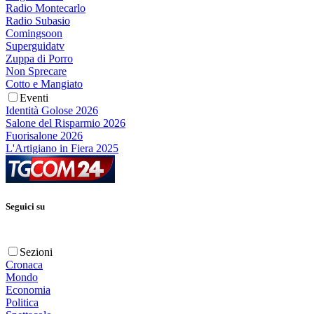
Radio Montecarlo
Radio Subasio
Comingsoon
Superguidatv
Zuppa di Porro
Non Sprecare
Cotto e Mangiato
Eventi
Identità Golose 2026
Salone del Risparmio 2026
Fuorisalone 2026
L'Artigiano in Fiera 2025
Seguici su
Sezioni
Cronaca
Mondo
Economia
Politica