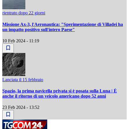
rientrato dopo 22 giorni
Missione Ax-3, l'Aeronautica: "Sperimentazione di Villadei ha
un impatto positivo sull'intero Paese"
10 Feb 2024 - 11:19
Lanciata il 15 febbraio
Spazio, la prima navicella privata si è posata sulla Luna | È
anche il ritorno di un veicolo americano dopo 52 anni
23 Feb 2024 - 13:52