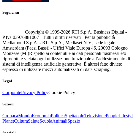
Seguici su
Copyright © 1999-
2026
RTI S.p.A. Business Digital -
P.Iva 03976881007 - Tutti i diritti riservati - Per la pubblicità
Mediamond S.p.A. - RTI S.p.A., Mediaset N.V., sede legale
Amsterdam (Paesi Bassi) - Uffici Viale Europa 46, 20093 Cologno
Monzese (MI)
Rispetto ai contenuti e ai dati personali trasmessi e/o
riprodotti è vietata ogni utilizzazione funzionale all’addestramento di
sistemi di intelligenza artificiale generativa. È altresì fatto divieto
espresso di utilizzare mezzi automatizzati di data scraping.
Legal
Corporate
Privacy Policy
Cookie Policy
Sezioni
Cronaca
Mondo
Economia
Politica
Spettacolo
Televisione
People
Lifestyl
Planet
Cultura
Salute
Scuola
Animali
Spazio
Speciali