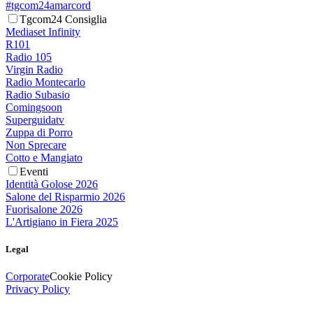
#tgcom24amarcord
Tgcom24 Consiglia
Mediaset Infinity
R101
Radio 105
Virgin Radio
Radio Montecarlo
Radio Subasio
Comingsoon
Superguidatv
Zuppa di Porro
Non Sprecare
Cotto e Mangiato
Eventi
Identità Golose 2026
Salone del Risparmio 2026
Fuorisalone 2026
L'Artigiano in Fiera 2025
Legal
Corporate
Cookie Policy
Privacy Policy