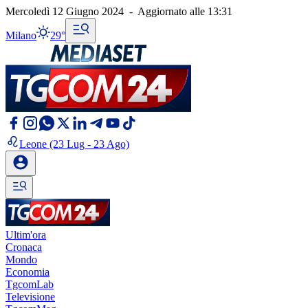
Mercoledì 12 Giugno 2024
-
Aggiornato alle
13:31
Milano
29°
Leone
(23 Lug - 23 Ago)
Ultim'ora
Cronaca
Mondo
Economia
TgcomLab
Televisione