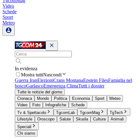
TgcomMag
Video
Schede
Sport
Meteo
In evidenza
Mostra tutti
Nascondi
Guerra Iran
Elezioni
Crans Montana
Epstein Files
Famiglia nel
bosco
Garlasco
Emergenza Clima
Tutti i dossier
Tutte le notizie del giorno
Cronaca
Mondo
Politica
Economia
Sport
Meteo
Video
Foto
Infografiche
Schede
Tv & Spettacolo
TgcomLab
TgcomMag
TgTech
Lifestyle
Oroscopo
Salute
Skuola
Cultura
Animali
Speciali
Chi siamo