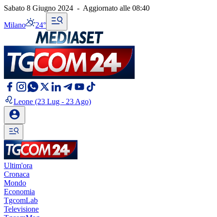
Sabato 8 Giugno 2024
-
Aggiornato alle
08:40
Milano
24°
Leone
(23 Lug - 23 Ago)
Ultim'ora
Cronaca
Mondo
Economia
TgcomLab
Televisione