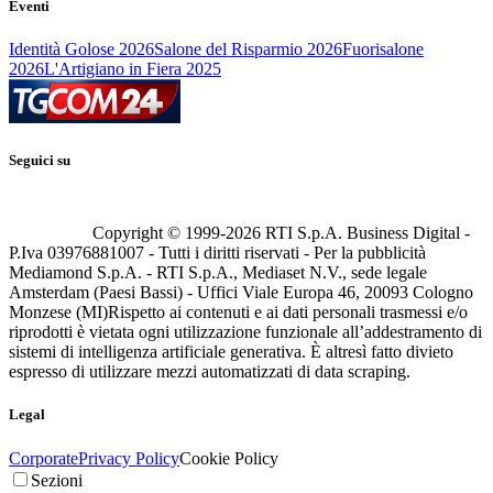
Eventi
Identità Golose 2026
Salone del Risparmio 2026
Fuorisalone
2026
L'Artigiano in Fiera 2025
Seguici su
Copyright © 1999-
2026
RTI S.p.A. Business Digital -
P.Iva 03976881007 - Tutti i diritti riservati - Per la pubblicità
Mediamond S.p.A. - RTI S.p.A., Mediaset N.V., sede legale
Amsterdam (Paesi Bassi) - Uffici Viale Europa 46, 20093 Cologno
Monzese (MI)
Rispetto ai contenuti e ai dati personali trasmessi e/o
riprodotti è vietata ogni utilizzazione funzionale all’addestramento di
sistemi di intelligenza artificiale generativa. È altresì fatto divieto
espresso di utilizzare mezzi automatizzati di data scraping.
Legal
Corporate
Privacy Policy
Cookie Policy
Sezioni