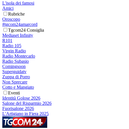
L'isola dei famosi
Amici
Rubriche
Oroscopo
#tgcom24amarcord
Tgcom24 Consiglia
Mediaset Infinity
R101
Radio 105
Virgin Radio
Radio Montecarlo
Radio Subasio
Comingsoon
Superguidatv
Zuppa di Porro
Non Sprecare
Cotto e Mangiato
Eventi
Identità Golose 2026
Salone del Risparmio 2026
Fuorisalone 2026
L'Artigiano in Fiera 2025