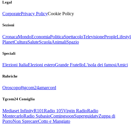
Legal
Corporate
Privacy Policy
Cookie Policy
Sezioni
Cronaca
Mondo
Economia
Politica
Spettacolo
Televisione
People
Lifestyl
Planet
Cultura
Salute
Scuola
Animali
Spazio
Speciali
Elezioni Italia
Elezioni estero
Grande Fratello
L'isola dei famosi
Amici
Rubriche
Oroscopo
#tgcom24amarcord
Tgcom24 Consiglia
Mediaset Infinity
R101
Radio 105
Virgin Radio
Radio
Montecarlo
Radio Subasio
Comingsoon
Superguidatv
Zuppa di
Porro
Non Sprecare
Cotto e Mangiato