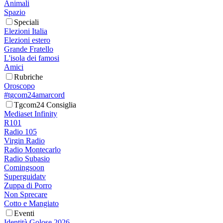
Animali
Spazio
Speciali
Elezioni Italia
Elezioni estero
Grande Fratello
L'isola dei famosi
Amici
Rubriche
Oroscopo
#tgcom24amarcord
Tgcom24 Consiglia
Mediaset Infinity
R101
Radio 105
Virgin Radio
Radio Montecarlo
Radio Subasio
Comingsoon
Superguidatv
Zuppa di Porro
Non Sprecare
Cotto e Mangiato
Eventi
Identità Golose 2026