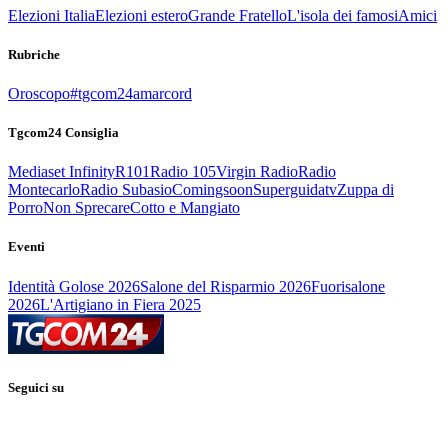
Elezioni Italia
Elezioni estero
Grande Fratello
L'isola dei famosi
Amici
Rubriche
Oroscopo
#tgcom24amarcord
Tgcom24 Consiglia
Mediaset Infinity
R101
Radio 105
Virgin Radio
Radio
Montecarlo
Radio Subasio
Comingsoon
Superguidatv
Zuppa di
Porro
Non Sprecare
Cotto e Mangiato
Eventi
Identità Golose 2026
Salone del Risparmio 2026
Fuorisalone
2026
L'Artigiano in Fiera 2025
Seguici su