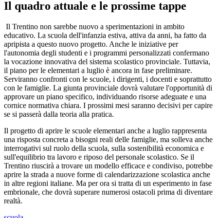
Il quadro attuale e le prossime tappe
Il Trentino non sarebbe nuovo a sperimentazioni in ambito
educativo. La scuola dell'infanzia estiva, attiva da anni, ha fatto da
apripista a questo nuovo progetto. Anche le iniziative per
l'autonomia degli studenti e i programmi personalizzati confermano
la vocazione innovativa del sistema scolastico provinciale. Tuttavia,
il piano per le elementari a luglio è ancora in fase preliminare.
Serviranno confronti con le scuole, i dirigenti, i docenti e soprattutto
con le famiglie. La giunta provinciale dovrà valutare l'opportunità di
approvare un piano specifico, individuando risorse adeguate e una
cornice normativa chiara. I prossimi mesi saranno decisivi per capire
se si passerà dalla teoria alla pratica.
Il progetto di aprire le scuole elementari anche a luglio rappresenta
una risposta concreta a bisogni reali delle famiglie, ma solleva anche
interrogativi sul ruolo della scuola, sulla sostenibilità economica e
sull'equilibrio tra lavoro e riposo del personale scolastico. Se il
Trentino riuscirà a trovare un modello efficace e condiviso, potrebbe
aprire la strada a nuove forme di calendarizzazione scolastica anche
in altre regioni italiane. Ma per ora si tratta di un esperimento in fase
embrionale, che dovrà superare numerosi ostacoli prima di diventare
realtà.
scuola