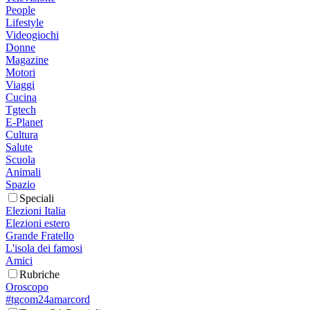
People
Lifestyle
Videogiochi
Donne
Magazine
Motori
Viaggi
Cucina
Tgtech
E-Planet
Cultura
Salute
Scuola
Animali
Spazio
Speciali
Elezioni Italia
Elezioni estero
Grande Fratello
L'isola dei famosi
Amici
Rubriche
Oroscopo
#tgcom24amarcord