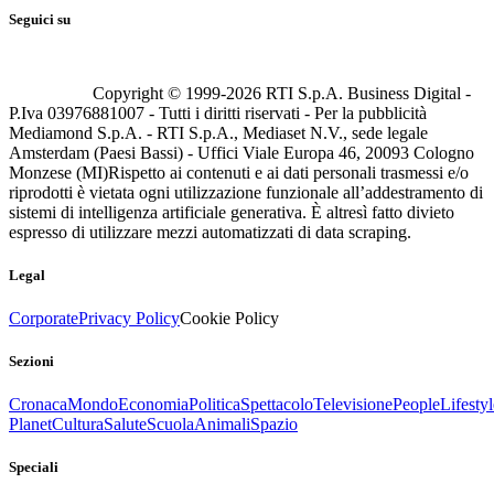
Seguici su
Copyright © 1999-
2026
RTI S.p.A. Business Digital -
P.Iva 03976881007 - Tutti i diritti riservati - Per la pubblicità
Mediamond S.p.A. - RTI S.p.A., Mediaset N.V., sede legale
Amsterdam (Paesi Bassi) - Uffici Viale Europa 46, 20093 Cologno
Monzese (MI)
Rispetto ai contenuti e ai dati personali trasmessi e/o
riprodotti è vietata ogni utilizzazione funzionale all’addestramento di
sistemi di intelligenza artificiale generativa. È altresì fatto divieto
espresso di utilizzare mezzi automatizzati di data scraping.
Legal
Corporate
Privacy Policy
Cookie Policy
Sezioni
Cronaca
Mondo
Economia
Politica
Spettacolo
Televisione
People
Lifestyl
Planet
Cultura
Salute
Scuola
Animali
Spazio
Speciali