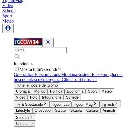
TgcomMag
Video
Schede
Sport
Meteo
In evidenza
Mostra tutti
Nascondi
Guerra Iran
Elezioni
Crans Montana
Epstein Files
Famiglia nel
bosco
Garlasco
Emergenza Clima
Tutti i dossier
Tutte le notizie del giorno
Cronaca
Mondo
Politica
Economia
Sport
Meteo
Video
Foto
Infografiche
Schede
Tv & Spettacolo
TgcomLab
TgcomMag
TgTech
Lifestyle
Oroscopo
Salute
Skuola
Cultura
Animali
Speciali
Chi siamo