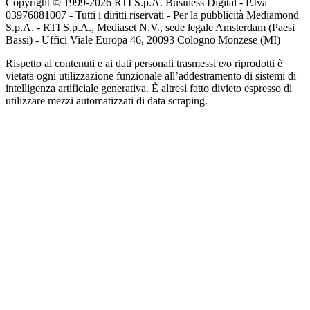
Copyright © 1999-
2026
RTI S.p.A. Business Digital - P.Iva
03976881007 - Tutti i diritti riservati - Per la pubblicità Mediamond
S.p.A. - RTI S.p.A., Mediaset N.V., sede legale Amsterdam (Paesi
Bassi) - Uffici Viale Europa 46, 20093 Cologno Monzese (MI)
Rispetto ai contenuti e ai dati personali trasmessi e/o riprodotti è
vietata ogni utilizzazione funzionale all’addestramento di sistemi di
intelligenza artificiale generativa. È altresì fatto divieto espresso di
utilizzare mezzi automatizzati di data scraping.