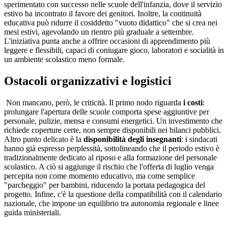
sperimentato con successo nelle scuole dell'infanzia, dove il servizio
estivo ha incontrato il favore dei genitori. Inoltre, la continuità
educativa può ridurre il cosiddetto "vuoto didattico" che si crea nei
mesi estivi, agevolando un rientro più graduale a settembre.
L'iniziativa punta anche a offrire occasioni di apprendimento più
leggere e flessibili, capaci di coniugare gioco, laboratori e socialità in
un ambiente scolastico meno formale.
Ostacoli organizzativi e logistici
Non mancano, però, le criticità. Il primo nodo riguarda
i costi
:
prolungare l'apertura delle scuole comporta spese aggiuntive per
personale, pulizie, mensa e consumi energetici. Un investimento che
richiede coperture certe, non sempre disponibili nei bilanci pubblici.
Altro punto delicato è la
disponibilità degli insegnanti
: i sindacati
hanno già espresso perplessità, sottolineando che il periodo estivo è
tradizionalmente dedicato al riposo e alla formazione del personale
scolastico. A ciò si aggiunge il rischio che l'offerta di luglio venga
percepita non come momento educativo, ma come semplice
"parcheggio" per bambini, riducendo la portata pedagogica del
progetto. Infine, c'è la questione della compatibilità con il calendario
nazionale, che impone un equilibrio tra autonomia regionale e linee
guida ministeriali.