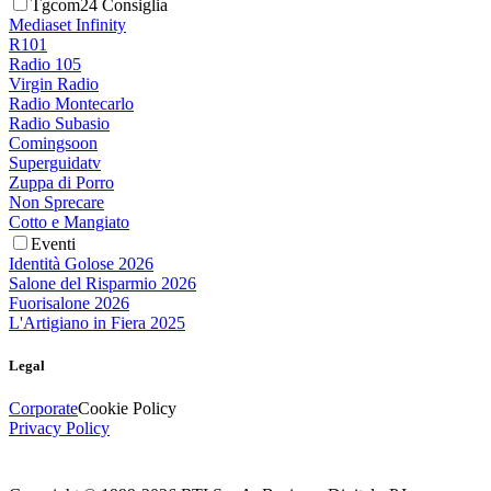
Tgcom24 Consiglia
Mediaset Infinity
R101
Radio 105
Virgin Radio
Radio Montecarlo
Radio Subasio
Comingsoon
Superguidatv
Zuppa di Porro
Non Sprecare
Cotto e Mangiato
Eventi
Identità Golose 2026
Salone del Risparmio 2026
Fuorisalone 2026
L'Artigiano in Fiera 2025
Legal
Corporate
Cookie Policy
Privacy Policy