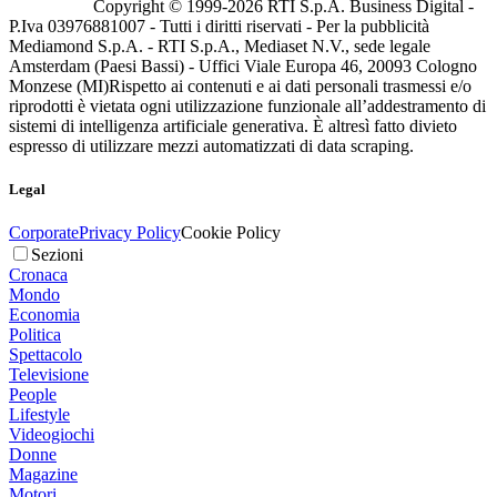
Copyright © 1999-
2026
RTI S.p.A. Business Digital -
P.Iva 03976881007 - Tutti i diritti riservati - Per la pubblicità
Mediamond S.p.A. - RTI S.p.A., Mediaset N.V., sede legale
Amsterdam (Paesi Bassi) - Uffici Viale Europa 46, 20093 Cologno
Monzese (MI)
Rispetto ai contenuti e ai dati personali trasmessi e/o
riprodotti è vietata ogni utilizzazione funzionale all’addestramento di
sistemi di intelligenza artificiale generativa. È altresì fatto divieto
espresso di utilizzare mezzi automatizzati di data scraping.
Legal
Corporate
Privacy Policy
Cookie Policy
Sezioni
Cronaca
Mondo
Economia
Politica
Spettacolo
Televisione
People
Lifestyle
Videogiochi
Donne
Magazine
Motori