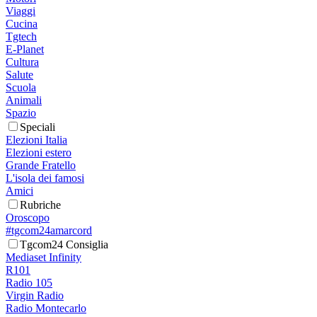
Viaggi
Cucina
Tgtech
E-Planet
Cultura
Salute
Scuola
Animali
Spazio
Speciali
Elezioni Italia
Elezioni estero
Grande Fratello
L'isola dei famosi
Amici
Rubriche
Oroscopo
#tgcom24amarcord
Tgcom24 Consiglia
Mediaset Infinity
R101
Radio 105
Virgin Radio
Radio Montecarlo