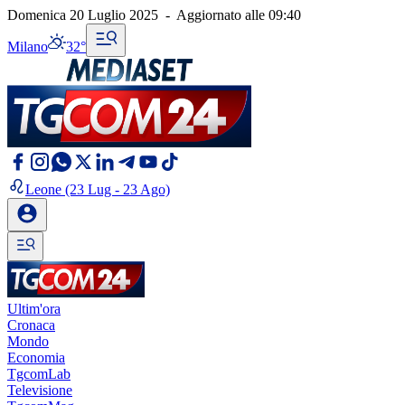
Domenica 20 Luglio 2025
-
Aggiornato alle
09:40
Milano
32°
Leone
(23 Lug - 23 Ago)
Ultim'ora
Cronaca
Mondo
Economia
TgcomLab
Televisione