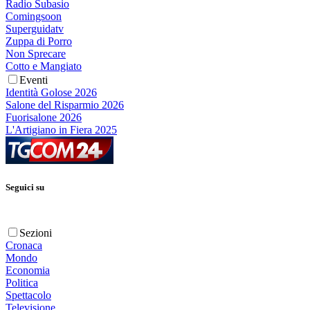
Radio Subasio
Comingsoon
Superguidatv
Zuppa di Porro
Non Sprecare
Cotto e Mangiato
Eventi
Identità Golose 2026
Salone del Risparmio 2026
Fuorisalone 2026
L'Artigiano in Fiera 2025
Seguici su
Sezioni
Cronaca
Mondo
Economia
Politica
Spettacolo
Televisione