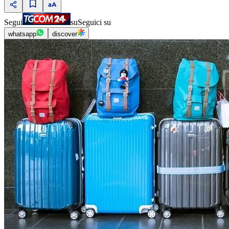
Segui
su
Seguici su
whatsapp
discover