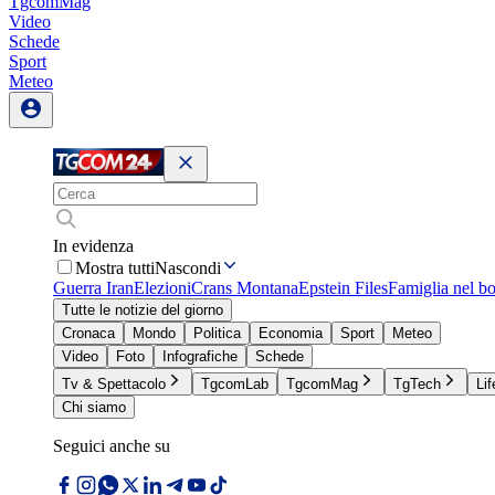
TgcomMag
Video
Schede
Sport
Meteo
In evidenza
Mostra tutti
Nascondi
Guerra Iran
Elezioni
Crans Montana
Epstein Files
Famiglia nel b
Tutte le notizie del giorno
Cronaca
Mondo
Politica
Economia
Sport
Meteo
Video
Foto
Infografiche
Schede
Tv & Spettacolo
TgcomLab
TgcomMag
TgTech
Lif
Chi siamo
Seguici anche su