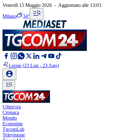
Venerdì 15 Maggio 2026
-
Aggiornato alle
13:03
Milano
34°
Leone
(23 Lug - 23 Ago)
Ultim'ora
Cronaca
Mondo
Economia
TgcomLab
Televisione