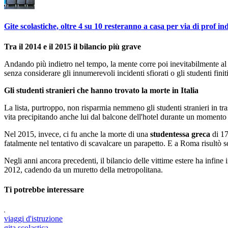
Gite scolastiche, oltre 4 su 10 resteranno a casa per via di prof ind
Tra il 2014 e il 2015 il bilancio più grave
Andando più indietro nel tempo, la mente corre poi inevitabilmente a
senza considerare gli innumerevoli incidenti sfiorati o gli studenti finit
Gli studenti stranieri che hanno trovato la morte in Italia
La lista, purtroppo, non risparmia nemmeno gli studenti stranieri in t
vita precipitando anche lui dal balcone dell'hotel durante un momento 
Nel 2015, invece, ci fu anche la morte di una
studentessa greca
di 17
fatalmente nel tentativo di scavalcare un parapetto. E a Roma risultò 
Negli anni ancora precedenti, il bilancio delle vittime estere ha infine
2012, cadendo da un muretto della metropolitana.
Ti potrebbe interessare
viaggi d'istruzione
gita scolastica