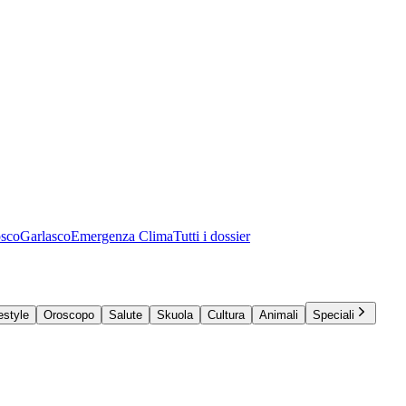
osco
Garlasco
Emergenza Clima
Tutti i dossier
estyle
Oroscopo
Salute
Skuola
Cultura
Animali
Speciali