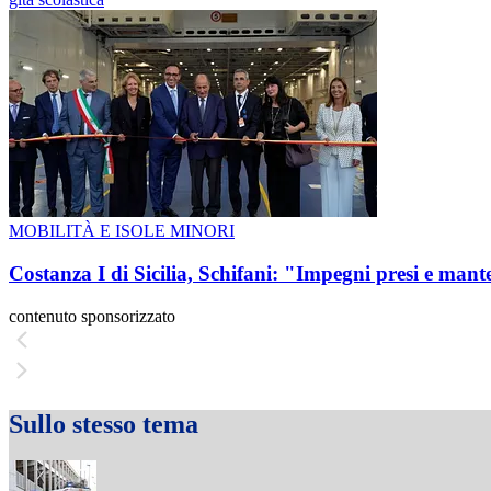
MOBILITÀ E ISOLE MINORI
Costanza I di Sicilia, Schifani: "Impegni presi e mant
contenuto sponsorizzato
Sullo stesso tema