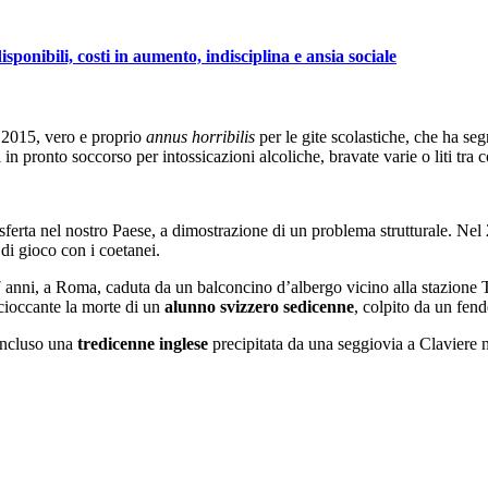
isponibili, costi in aumento, indisciplina e ansia sociale
l 2015, vero e proprio
annus horribilis
per le gite scolastiche, che ha se
i in pronto soccorso per intossicazioni alcoliche, bravate varie o liti tra
rasferta nel nostro Paese, a dimostrazione di un problema strutturale. Ne
di gioco con i coetanei.
 anni, a Roma, caduta da un balconcino d’albergo vicino alla stazione
scioccante la morte di un
alunno svizzero sedicenne
, colpito da un fen
 incluso una
tredicenne inglese
precipitata da una seggiovia a Claviere