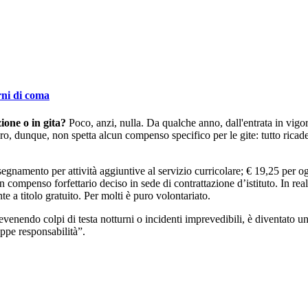
rni di coma
ione o in gita?
Poco, anzi, nulla. Da qualche anno, dall'entrata in vigor
 A loro, dunque, non spetta alcun compenso specifico per le gite: tutto ri
nsegnamento per attività aggiuntive al servizio curricolare; € 19,25 per o
un compenso forfettario deciso in sede di contrattazione d’istituto. In re
e a titolo gratuito. Per molti è puro volontariato.
evenendo colpi di testa notturni o incidenti imprevedibili, è diventato u
oppe responsabilità”.