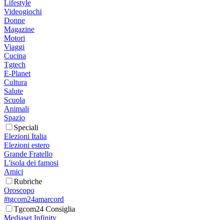
Lifestyle
Videogiochi
Donne
Magazine
Motori
Viaggi
Cucina
Tgtech
E-Planet
Cultura
Salute
Scuola
Animali
Spazio
Speciali
Elezioni Italia
Elezioni estero
Grande Fratello
L'isola dei famosi
Amici
Rubriche
Oroscopo
#tgcom24amarcord
Tgcom24 Consiglia
Mediaset Infinity