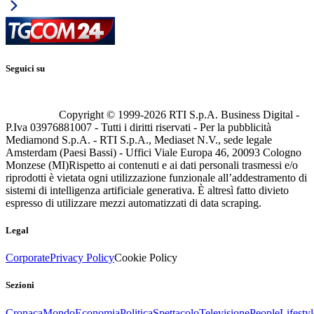
Seguici su
Copyright © 1999-
2026
RTI S.p.A. Business Digital -
P.Iva 03976881007 - Tutti i diritti riservati - Per la pubblicità
Mediamond S.p.A. - RTI S.p.A., Mediaset N.V., sede legale
Amsterdam (Paesi Bassi) - Uffici Viale Europa 46, 20093 Cologno
Monzese (MI)
Rispetto ai contenuti e ai dati personali trasmessi e/o
riprodotti è vietata ogni utilizzazione funzionale all’addestramento di
sistemi di intelligenza artificiale generativa. È altresì fatto divieto
espresso di utilizzare mezzi automatizzati di data scraping.
Legal
Corporate
Privacy Policy
Cookie Policy
Sezioni
Cronaca
Mondo
Economia
Politica
Spettacolo
Televisione
People
Lifestyl