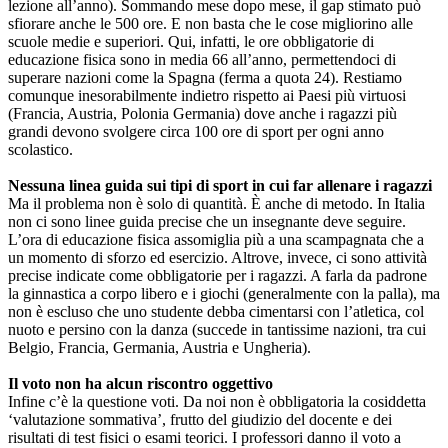
lezione all’anno). Sommando mese dopo mese, il gap stimato può
sfiorare anche le 500 ore. E non basta che le cose migliorino alle
scuole medie e superiori. Qui, infatti, le ore obbligatorie di
educazione fisica sono in media 66 all’anno, permettendoci di
superare nazioni come la Spagna (ferma a quota 24). Restiamo
comunque inesorabilmente indietro rispetto ai Paesi più virtuosi
(Francia, Austria, Polonia Germania) dove anche i ragazzi più
grandi devono svolgere circa 100 ore di sport per ogni anno
scolastico.
Nessuna linea guida sui tipi di sport in cui far allenare i ragazzi
Ma il problema non è solo di quantità. È anche di metodo. In Italia
non ci sono linee guida precise che un insegnante deve seguire.
L’ora di educazione fisica assomiglia più a una scampagnata che a
un momento di sforzo ed esercizio. Altrove, invece, ci sono attività
precise indicate come obbligatorie per i ragazzi. A farla da padrone
la ginnastica a corpo libero e i giochi (generalmente con la palla), ma
non è escluso che uno studente debba cimentarsi con l’atletica, col
nuoto e persino con la danza (succede in tantissime nazioni, tra cui
Belgio, Francia, Germania, Austria e Ungheria).
Il voto non ha alcun riscontro oggettivo
Infine c’è la questione voti. Da noi non è obbligatoria la cosiddetta
‘valutazione sommativa’, frutto del giudizio del docente e dei
risultati di test fisici o esami teorici. I professori danno il voto a