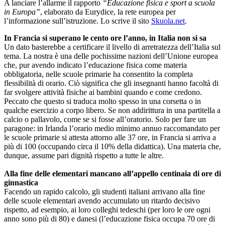
A lanciare l’allarme il rapporto
“Educazione fisica e sport a scuola
in Europa”
, elaborato da Eurydice, la rete europea per
l’informazione sull’istruzione. Lo scrive il sito
Skuola.net
.
In Francia si superano le cento ore l’anno, in Italia non si sa
Un dato basterebbe a certificare il livello di arretratezza dell’Italia sul
tema. La nostra è una delle pochissime nazioni dell’Unione europea
che, pur avendo indicato l’educazione fisica come materia
obbligatoria, nelle scuole primarie ha consentito la completa
flessibilità di orario. Ciò significa che gli insegnanti hanno facoltà di
far svolgere attività fisiche ai bambini quando e come credono.
Peccato che questo si traduca molto spesso in una corsetta o in
qualche esercizio a corpo libero. Se non addirittura in una partitella a
calcio o pallavolo, come se si fosse all’oratorio. Solo per fare un
paragone: in Irlanda l’orario medio minimo annuo raccomandato per
le scuole primarie si attesta attorno alle 37 ore, in Francia si arriva a
più di 100 (occupando circa il 10% della didattica). Una materia che,
dunque, assume pari dignità rispetto a tutte le altre.
Alla fine delle elementari mancano all’appello centinaia di ore di
ginnastica
Facendo un rapido calcolo, gli studenti italiani arrivano alla fine
delle scuole elementari avendo accumulato un ritardo decisivo
rispetto, ad esempio, ai loro colleghi tedeschi (per loro le ore ogni
anno sono più di 80) e danesi (l’educazione fisica occupa 70 ore di