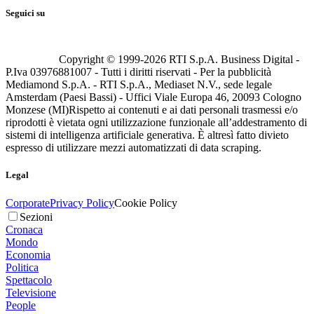
Seguici su
Copyright © 1999-
2026
RTI S.p.A. Business Digital -
P.Iva 03976881007 - Tutti i diritti riservati - Per la pubblicità
Mediamond S.p.A. - RTI S.p.A., Mediaset N.V., sede legale
Amsterdam (Paesi Bassi) - Uffici Viale Europa 46, 20093 Cologno
Monzese (MI)
Rispetto ai contenuti e ai dati personali trasmessi e/o
riprodotti è vietata ogni utilizzazione funzionale all’addestramento di
sistemi di intelligenza artificiale generativa. È altresì fatto divieto
espresso di utilizzare mezzi automatizzati di data scraping.
Legal
Corporate
Privacy Policy
Cookie Policy
Sezioni
Cronaca
Mondo
Economia
Politica
Spettacolo
Televisione
People