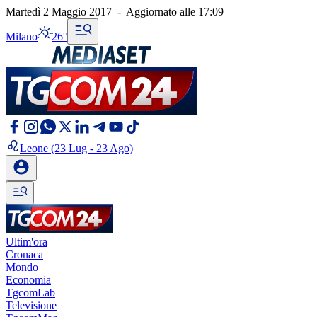
Martedì 2 Maggio 2017
-
Aggiornato alle
17:09
Milano
26°
Leone
(23 Lug - 23 Ago)
Ultim'ora
Cronaca
Mondo
Economia
TgcomLab
Televisione