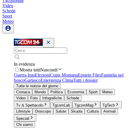
TgcomMag
Video
Schede
Sport
Meteo
In evidenza
Mostra tutti
Nascondi
Guerra Iran
Elezioni
Crans Montana
Epstein Files
Famiglia nel
bosco
Garlasco
Emergenza Clima
Tutti i dossier
Tutte le notizie del giorno
Cronaca
Mondo
Politica
Economia
Sport
Meteo
Video
Foto
Infografiche
Schede
Tv & Spettacolo
TgcomLab
TgcomMag
TgTech
Lifestyle
Oroscopo
Salute
Skuola
Cultura
Animali
Speciali
Chi siamo