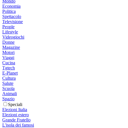
Mondo
Economia
Politica
Spettacolo
Televisione
People
Lifestyle
Videogiochi
Donne
Magazine
Motori
Viaggi
Cucina
Tgtech
E-Planet
Cultura
Salute
Scuola
Animali
Spazio
Speciali
Elezioni Italia
Elezioni estero
Grande Fratello
L'isola dei famosi