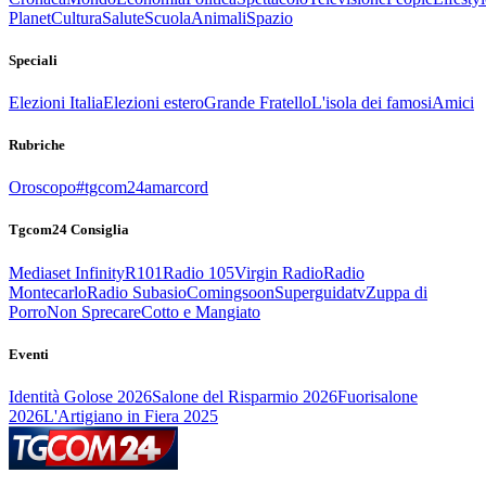
Planet
Cultura
Salute
Scuola
Animali
Spazio
Speciali
Elezioni Italia
Elezioni estero
Grande Fratello
L'isola dei famosi
Amici
Rubriche
Oroscopo
#tgcom24amarcord
Tgcom24 Consiglia
Mediaset Infinity
R101
Radio 105
Virgin Radio
Radio
Montecarlo
Radio Subasio
Comingsoon
Superguidatv
Zuppa di
Porro
Non Sprecare
Cotto e Mangiato
Eventi
Identità Golose 2026
Salone del Risparmio 2026
Fuorisalone
2026
L'Artigiano in Fiera 2025