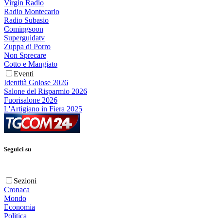
Virgin Radio
Radio Montecarlo
Radio Subasio
Comingsoon
Superguidatv
Zuppa di Porro
Non Sprecare
Cotto e Mangiato
Eventi
Identità Golose 2026
Salone del Risparmio 2026
Fuorisalone 2026
L'Artigiano in Fiera 2025
Seguici su
Sezioni
Cronaca
Mondo
Economia
Politica