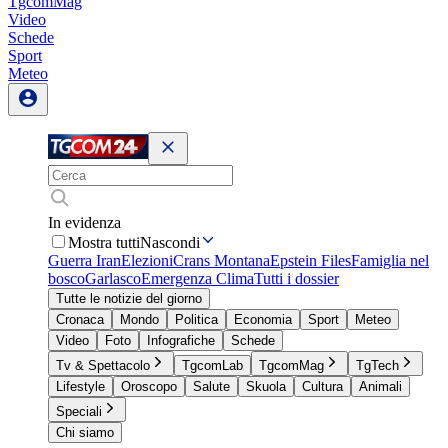
TgcomMag
Video
Schede
Sport
Meteo
In evidenza
Mostra tutti
Nascondi
Guerra Iran
Elezioni
Crans Montana
Epstein Files
Famiglia nel
bosco
Garlasco
Emergenza Clima
Tutti i dossier
Tutte le notizie del giorno
Cronaca
Mondo
Politica
Economia
Sport
Meteo
Video
Foto
Infografiche
Schede
Tv & Spettacolo
TgcomLab
TgcomMag
TgTech
Lifestyle
Oroscopo
Salute
Skuola
Cultura
Animali
Speciali
Chi siamo