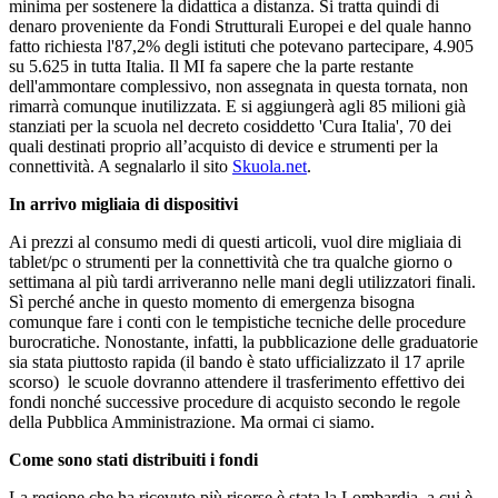
minima per sostenere la didattica a distanza. Si tratta quindi di
denaro proveniente da Fondi Strutturali Europei e del quale hanno
fatto richiesta l'87,2% degli istituti che potevano partecipare, 4.905
su 5.625 in tutta Italia. Il MI fa sapere che la parte restante
dell'ammontare complessivo, non assegnata in questa tornata, non
rimarrà comunque inutilizzata. E si aggiungerà agli 85 milioni già
stanziati per la scuola nel decreto cosiddetto 'Cura Italia', 70 dei
quali destinati proprio all’acquisto di device e strumenti per la
connettività. A segnalarlo il sito
Skuola.net
.
In arrivo migliaia di dispositivi
Ai prezzi al consumo medi di questi articoli, vuol dire migliaia di
tablet/pc o strumenti per la connettività che tra qualche giorno o
settimana al più tardi arriveranno nelle mani degli utilizzatori finali.
Sì perché anche in questo momento di emergenza bisogna
comunque fare i conti con le tempistiche tecniche delle procedure
burocratiche. Nonostante, infatti, la pubblicazione delle graduatorie
sia stata piuttosto rapida (il bando è stato ufficializzato il 17 aprile
scorso) le scuole dovranno attendere il trasferimento effettivo dei
fondi nonché successive procedure di acquisto secondo le regole
della Pubblica Amministrazione. Ma ormai ci siamo.
Come sono stati distribuiti i fondi
La regione che ha ricevuto più risorse è stata la Lombardia, a cui è