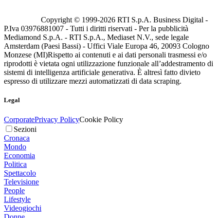
Copyright © 1999-
2026
RTI S.p.A. Business Digital -
P.Iva 03976881007 - Tutti i diritti riservati - Per la pubblicità
Mediamond S.p.A. - RTI S.p.A., Mediaset N.V., sede legale
Amsterdam (Paesi Bassi) - Uffici Viale Europa 46, 20093 Cologno
Monzese (MI)
Rispetto ai contenuti e ai dati personali trasmessi e/o
riprodotti è vietata ogni utilizzazione funzionale all’addestramento di
sistemi di intelligenza artificiale generativa. È altresì fatto divieto
espresso di utilizzare mezzi automatizzati di data scraping.
Legal
Corporate
Privacy Policy
Cookie Policy
Sezioni
Cronaca
Mondo
Economia
Politica
Spettacolo
Televisione
People
Lifestyle
Videogiochi
Donne