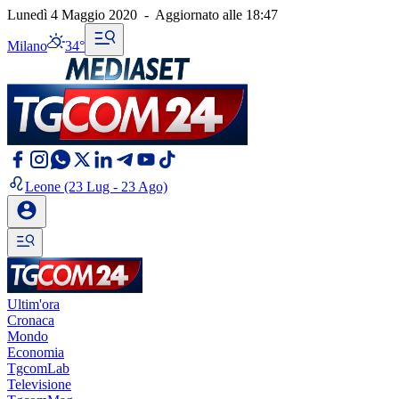
Lunedì 4 Maggio 2020
-
Aggiornato alle
18:47
Milano
34°
Leone
(23 Lug - 23 Ago)
Ultim'ora
Cronaca
Mondo
Economia
TgcomLab
Televisione