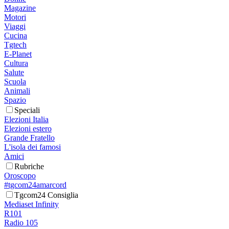
Magazine
Motori
Viaggi
Cucina
Tgtech
E-Planet
Cultura
Salute
Scuola
Animali
Spazio
Speciali
Elezioni Italia
Elezioni estero
Grande Fratello
L'isola dei famosi
Amici
Rubriche
Oroscopo
#tgcom24amarcord
Tgcom24 Consiglia
Mediaset Infinity
R101
Radio 105