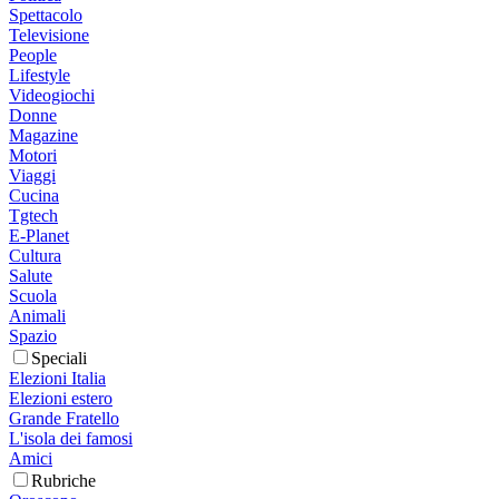
Spettacolo
Televisione
People
Lifestyle
Videogiochi
Donne
Magazine
Motori
Viaggi
Cucina
Tgtech
E-Planet
Cultura
Salute
Scuola
Animali
Spazio
Speciali
Elezioni Italia
Elezioni estero
Grande Fratello
L'isola dei famosi
Amici
Rubriche