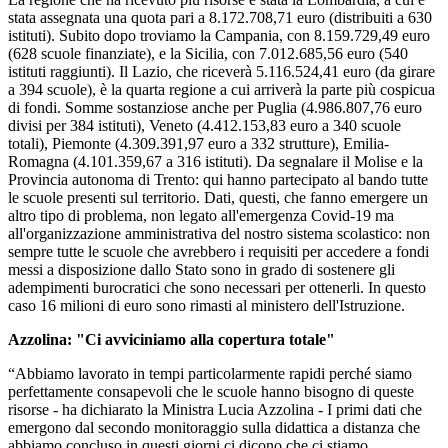
stata assegnata una quota pari a 8.172.708,71 euro (distribuiti a 630
istituti). Subito dopo troviamo la Campania, con 8.159.729,49 euro
(628 scuole finanziate), e la Sicilia, con 7.012.685,56 euro (540
istituti raggiunti). Il Lazio, che riceverà 5.116.524,41 euro (da girare
a 394 scuole), è la quarta regione a cui arriverà la parte più cospicua
di fondi. Somme sostanziose anche per Puglia (4.986.807,76 euro
divisi per 384 istituti), Veneto (4.412.153,83 euro a 340 scuole
totali), Piemonte (4.309.391,97 euro a 332 strutture), Emilia-
Romagna (4.101.359,67 a 316 istituti). Da segnalare il Molise e la
Provincia autonoma di Trento: qui hanno partecipato al bando tutte
le scuole presenti sul territorio. Dati, questi, che fanno emergere un
altro tipo di problema, non legato all'emergenza Covid-19 ma
all'organizzazione amministrativa del nostro sistema scolastico: non
sempre tutte le scuole che avrebbero i requisiti per accedere a fondi
messi a disposizione dallo Stato sono in grado di sostenere gli
adempimenti burocratici che sono necessari per ottenerli. In questo
caso 16 milioni di euro sono rimasti al ministero dell'Istruzione.
Azzolina: "Ci avviciniamo alla copertura totale"
“Abbiamo lavorato in tempi particolarmente rapidi perché siamo
perfettamente consapevoli che le scuole hanno bisogno di queste
risorse - ha dichiarato la Ministra Lucia Azzolina - I primi dati che
emergono dal secondo monitoraggio sulla didattica a distanza che
abbiamo concluso in questi giorni ci dicono che ci stiamo