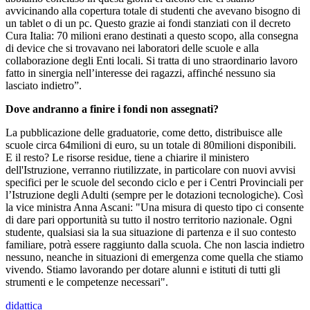
avvicinando alla copertura totale di studenti che avevano bisogno di
un tablet o di un pc. Questo grazie ai fondi stanziati con il decreto
Cura Italia: 70 milioni erano destinati a questo scopo, alla consegna
di device che si trovavano nei laboratori delle scuole e alla
collaborazione degli Enti locali. Si tratta di uno straordinario lavoro
fatto in sinergia nell’interesse dei ragazzi, affinché nessuno sia
lasciato indietro”.
Dove andranno a finire i fondi non assegnati?
La pubblicazione delle graduatorie, come detto, distribuisce alle
scuole circa 64milioni di euro, su un totale di 80milioni disponibili.
E il resto? Le risorse residue, tiene a chiarire il ministero
dell'Istruzione, verranno riutilizzate, in particolare con nuovi avvisi
specifici per le scuole del secondo ciclo e per i Centri Provinciali per
l’Istruzione degli Adulti (sempre per le dotazioni tecnologiche). Così
la vice ministra Anna Ascani: "Una misura di questo tipo ci consente
di dare pari opportunità su tutto il nostro territorio nazionale. Ogni
studente, qualsiasi sia la sua situazione di partenza e il suo contesto
familiare, potrà essere raggiunto dalla scuola. Che non lascia indietro
nessuno, neanche in situazioni di emergenza come quella che stiamo
vivendo. Stiamo lavorando per dotare alunni e istituti di tutti gli
strumenti e le competenze necessari".
didattica