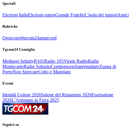
Speciali
Elezioni Italia
Elezioni estero
Grande Fratello
L'isola dei famosi
Amici
Rubriche
Oroscopo
#tgcom24amarcord
Tgcom24 Consiglia
Mediaset Infinity
R101
Radio 105
Virgin Radio
Radio
Montecarlo
Radio Subasio
Comingsoon
Superguidatv
Zuppa di
Porro
Non Sprecare
Cotto e Mangiato
Eventi
Identità Golose 2026
Salone del Risparmio 2026
Fuorisalone
2026
L'Artigiano in Fiera 2025
Seguici su