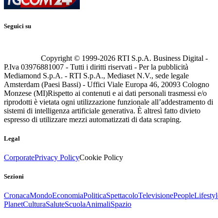
Seguici su
Copyright © 1999-
2026
RTI S.p.A. Business Digital -
P.Iva 03976881007 - Tutti i diritti riservati - Per la pubblicità
Mediamond S.p.A. - RTI S.p.A., Mediaset N.V., sede legale
Amsterdam (Paesi Bassi) - Uffici Viale Europa 46, 20093 Cologno
Monzese (MI)
Rispetto ai contenuti e ai dati personali trasmessi e/o
riprodotti è vietata ogni utilizzazione funzionale all’addestramento di
sistemi di intelligenza artificiale generativa. È altresì fatto divieto
espresso di utilizzare mezzi automatizzati di data scraping.
Legal
Corporate
Privacy Policy
Cookie Policy
Sezioni
Cronaca
Mondo
Economia
Politica
Spettacolo
Televisione
People
Lifestyl
Planet
Cultura
Salute
Scuola
Animali
Spazio