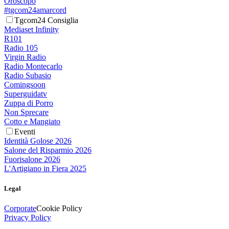
Oroscopo
#tgcom24amarcord
Tgcom24 Consiglia
Mediaset Infinity
R101
Radio 105
Virgin Radio
Radio Montecarlo
Radio Subasio
Comingsoon
Superguidatv
Zuppa di Porro
Non Sprecare
Cotto e Mangiato
Eventi
Identità Golose 2026
Salone del Risparmio 2026
Fuorisalone 2026
L'Artigiano in Fiera 2025
Legal
Corporate
Cookie Policy
Privacy Policy