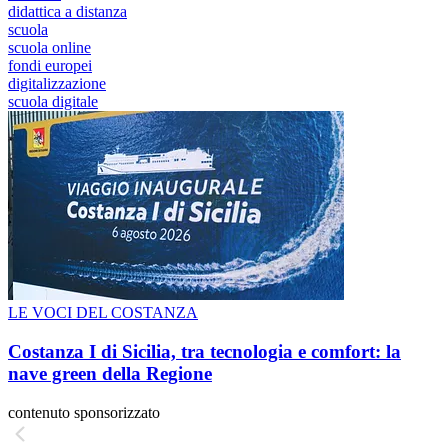
didattica a distanza
scuola
scuola online
fondi europei
digitalizzazione
scuola digitale
LE VOCI DEL COSTANZA
Costanza I di Sicilia, tra tecnologia e comfort: la
nave green della Regione
contenuto sponsorizzato