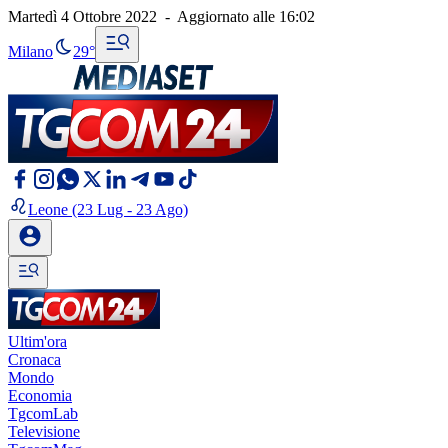
Martedì 4 Ottobre 2022
-
Aggiornato alle
16:02
Milano
29°
Leone
(23 Lug - 23 Ago)
Ultim'ora
Cronaca
Mondo
Economia
TgcomLab
Televisione