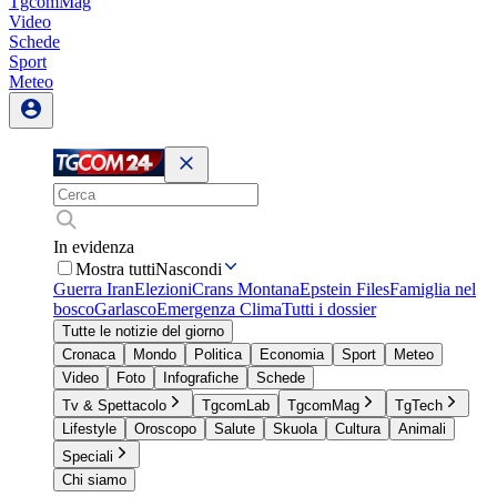
TgcomMag
Video
Schede
Sport
Meteo
In evidenza
Mostra tutti
Nascondi
Guerra Iran
Elezioni
Crans Montana
Epstein Files
Famiglia nel
bosco
Garlasco
Emergenza Clima
Tutti i dossier
Tutte le notizie del giorno
Cronaca
Mondo
Politica
Economia
Sport
Meteo
Video
Foto
Infografiche
Schede
Tv & Spettacolo
TgcomLab
TgcomMag
TgTech
Lifestyle
Oroscopo
Salute
Skuola
Cultura
Animali
Speciali
Chi siamo