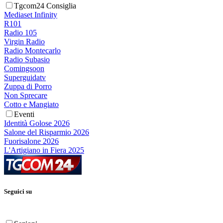
Tgcom24 Consiglia
Mediaset Infinity
R101
Radio 105
Virgin Radio
Radio Montecarlo
Radio Subasio
Comingsoon
Superguidatv
Zuppa di Porro
Non Sprecare
Cotto e Mangiato
Eventi
Identità Golose 2026
Salone del Risparmio 2026
Fuorisalone 2026
L'Artigiano in Fiera 2025
Seguici su