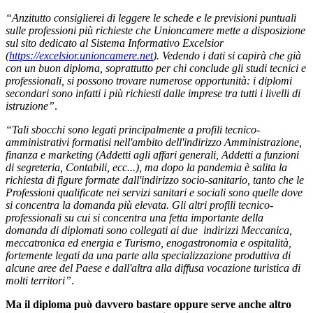
“Anzitutto consiglierei di leggere le schede e le previsioni puntuali
sulle professioni più richieste che Unioncamere mette a disposizione
sul sito dedicato al Sistema Informativo Excelsior
(
https://excelsior.unioncamere.net
). Vedendo i dati si capirà che già
con un buon diploma, soprattutto per chi conclude gli studi tecnici e
professionali, si possono trovare numerose opportunità: i diplomi
secondari sono infatti i più richiesti dalle imprese tra tutti i livelli di
istruzione”
.
“Tali sbocchi sono legati principalmente a profili tecnico-
amministrativi formatisi nell'ambito dell'indirizzo Amministrazione,
finanza e marketing (Addetti agli affari generali, Addetti a funzioni
di segreteria, Contabili, ecc...), ma dopo la pandemia è salita la
richiesta di figure formate dall'indirizzo socio-sanitario, tanto che le
Professioni qualificate nei servizi sanitari e sociali sono quelle dove
si concentra la domanda più elevata. Gli altri profili tecnico-
professionali su cui si concentra una fetta importante della
domanda di diplomati sono collegati ai due indirizzi Meccanica,
meccatronica ed energia e Turismo, enogastronomia e ospitalità,
fortemente legati da una parte alla specializzazione produttiva di
alcune aree del Paese e dall'altra alla diffusa vocazione turistica di
molti territori”
.
Ma il diploma può davvero bastare oppure serve anche altro