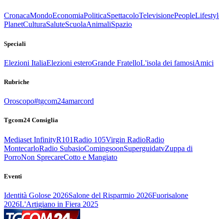
Cronaca
Mondo
Economia
Politica
Spettacolo
Televisione
People
Lifestyl
Planet
Cultura
Salute
Scuola
Animali
Spazio
Speciali
Elezioni Italia
Elezioni estero
Grande Fratello
L'isola dei famosi
Amici
Rubriche
Oroscopo
#tgcom24amarcord
Tgcom24 Consiglia
Mediaset Infinity
R101
Radio 105
Virgin Radio
Radio
Montecarlo
Radio Subasio
Comingsoon
Superguidatv
Zuppa di
Porro
Non Sprecare
Cotto e Mangiato
Eventi
Identità Golose 2026
Salone del Risparmio 2026
Fuorisalone
2026
L'Artigiano in Fiera 2025