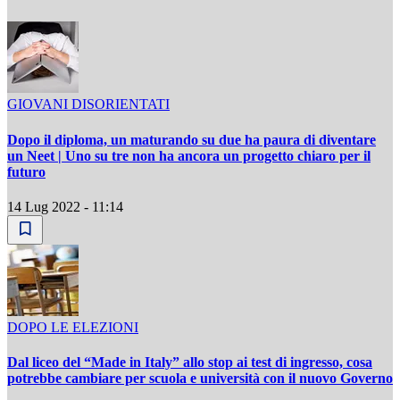
GIOVANI DISORIENTATI
Dopo il diploma, un maturando su due ha paura di diventare
un Neet | Uno su tre non ha ancora un progetto chiaro per il
futuro
14 Lug 2022 - 11:14
DOPO LE ELEZIONI
Dal liceo del “Made in Italy” allo stop ai test di ingresso, cosa
potrebbe cambiare per scuola e università con il nuovo Governo