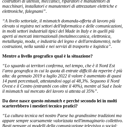
costruttori di utensili, meccanici, riparatori e manutentori di
macchinari, installatori e manutentori di attrezzature elettriche e
elettroniche, falegnami”
.
“A livello settoriale, il mismatch domanda-offerta di lavoro più
elevato si registra nei settori dell'informatica e delle comunicazioni,
in molti settori industriali tipici del Made in Italy e in quelli più
aperti ai mercati internazionali (metalmeccanica, elettronica,
metallurgia, moda, e industria del legno e dell'arredamento), nelle
costruzioni, nella sanità e nei servizi di trasporto e logistica”.
Mentre a livello geografico qual è la situazione?
“Lo sguardo ai territori conferma, nel tempo, che è il Nord Est
l’area geografica in cui la quota di entrate difficili da reperire è più
alta: da gennaio 2019 a luglio 2022 il valore è aumentato di quasi
14 punti percentuali, attestandosi oggi al 48,3%. Seguono il Nord
Ovest e il Centro (entrambi con oltre il 40%), mentre al Sud e Isole
il mismatch sul mercato del lavoro si attesta al 35%”
.
Da dove nasce questo
mismatch
e perché secondo lei in molti
scarterebbero i mestieri tecnico pratici?
“La cultura tecnica nel nostro Paese ha grandissime tradizioni ma
appare sempre scarsamente valorizzata nell'immaginario collettivo.
Basti pensare ai modelli della comunicazione televisiva o social: