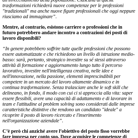
trasformazioni richiederà nuove competenze per le professioni
"tradizionali" ma anche nuove figure professionali che oggi neppure
riusciamo ad immaginare”
.
Mentre, al contrario, esistono carriere o professioni che in
futuro potrebbero andare incontro a contrazioni dei posti di
lavoro disponibili?
“In genere potrebbero soffrire tutte quelle professioni che possono
essere automatizzate e che richiedono un livello di istruzione medio-
basso: sarà, pertanto, strategico investire su sé stessi attraverso
attività di formazione e aggiornamento lungo tutto il percorso
lavorativo, investire nell'intelligenza creativa, nelle idee e
nell'innovazione, nella passione, elementi imprescindibili per
competere in un mercato del lavoro altamente dinamico e in
continua trasformazione. Senza tralasciare anche le soft skill che
delineano, in fondo, il modo con cui ci si approccia alla vita: saper
essere flessibili, avere una capacità di adattamento e di lavorare in
team e l'attitudine al problem solving sono considerati dalle imprese
caratteristiche distintive che rendono un candidato "ideale" a
ricoprire il posto di lavoro ricercato e l'inserimento
nell'organizzazione aziendale”
.
C’è però chi anziché avere l’obiettivo del posto fisso vorrebbe
fare impresa per conto suo. Dove acquisire le competenze di