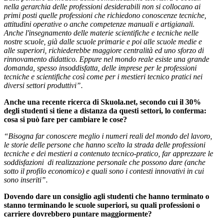
nella gerarchia delle professioni desiderabili non si collocano ai
primi posti quelle professioni che richiedono conoscenze tecniche,
attitudini operative o anche competenze manuali e artigianali.
Anche l'insegnamento delle materie scientifiche e tecniche nelle
nostre scuole, già dalle scuole primarie e poi alle scuole medie e
alle superiori, richiederebbe maggiore centralità ed uno sforzo di
rinnovamento didattico. Eppure nel mondo reale esiste una grande
domanda, spesso insoddisfatta, delle imprese per le professioni
tecniche e scientifiche così come per i mestieri tecnico pratici nei
diversi settori produttivi”
.
Anche una recente ricerca di Skuola.net, secondo cui il 30%
degli studenti si tiene a distanza da questi settori, lo conferma:
cosa si può fare per cambiare le cose?
“Bisogna far conoscere meglio i numeri reali del mondo del lavoro,
le storie delle persone che hanno scelto la strada delle professioni
tecniche e dei mestieri a contenuto tecnico-pratico, far apprezzare le
soddisfazioni di realizzazione personale che possono dare (anche
sotto il profilo economico) e quali sono i contesti innovativi in cui
sono inseriti”
.
Dovendo dare un consiglio agli studenti che hanno terminato o
stanno terminando le scuole superiori, su quali professioni o
carriere dovrebbero puntare maggiormente?