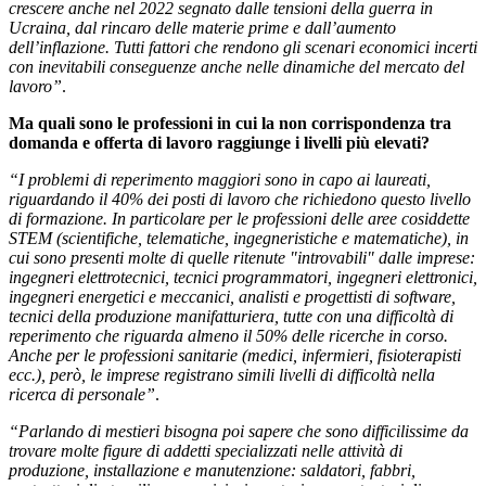
crescere anche nel 2022 segnato dalle tensioni della guerra in
Ucraina, dal rincaro delle materie prime e dall’aumento
dell’inflazione. Tutti fattori che rendono gli scenari economici incerti
con inevitabili conseguenze anche nelle dinamiche del mercato del
lavoro”
.
Ma quali sono le professioni in cui la non corrispondenza tra
domanda e offerta di lavoro raggiunge i livelli più elevati?
“I problemi di reperimento maggiori sono in capo ai laureati,
riguardando il 40% dei posti di lavoro che richiedono questo livello
di formazione. In particolare per le professioni delle aree cosiddette
STEM (scientifiche, telematiche, ingegneristiche e matematiche), in
cui sono presenti molte di quelle ritenute "introvabili" dalle imprese:
ingegneri elettrotecnici, tecnici programmatori, ingegneri elettronici,
ingegneri energetici e meccanici, analisti e progettisti di software,
tecnici della produzione manifatturiera, tutte con una difficoltà di
reperimento che riguarda almeno il 50% delle ricerche in corso.
Anche per le professioni sanitarie (medici, infermieri, fisioterapisti
ecc.), però, le imprese registrano simili livelli di difficoltà nella
ricerca di personale”
.
“Parlando di mestieri bisogna poi sapere che sono difficilissime da
trovare molte figure di addetti specializzati nelle attività di
produzione, installazione e manutenzione: saldatori, fabbri,