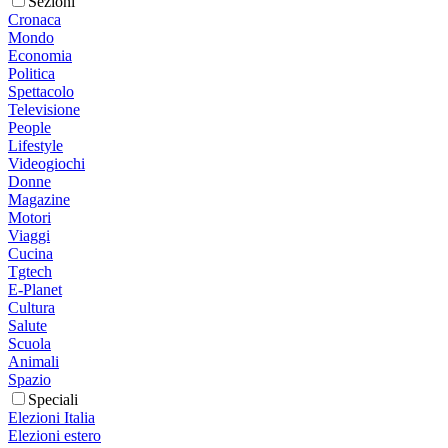
Sezioni
Cronaca
Mondo
Economia
Politica
Spettacolo
Televisione
People
Lifestyle
Videogiochi
Donne
Magazine
Motori
Viaggi
Cucina
Tgtech
E-Planet
Cultura
Salute
Scuola
Animali
Spazio
Speciali
Elezioni Italia
Elezioni estero