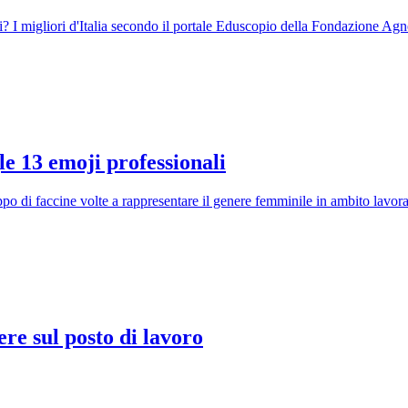
ti? I migliori d'Italia secondo il portale Eduscopio della Fondazione Agne
le 13 emoji professionali
o di faccine volte a rappresentare il genere femminile in ambito lavora
re sul posto di lavoro