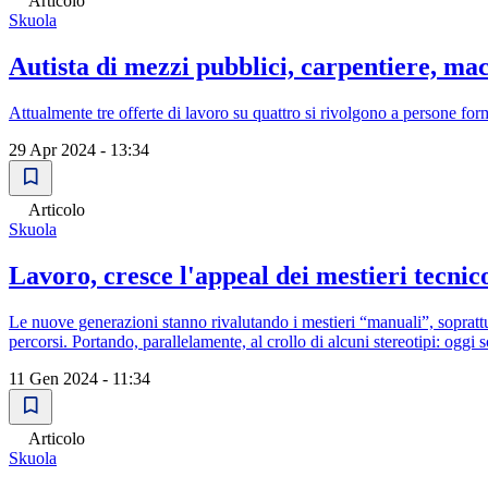
Articolo
Skuola
Autista di mezzi pubblici, carpentiere, macch
Attualmente tre offerte di lavoro su quattro si rivolgono a persone for
29 Apr 2024 - 13:34
Articolo
Skuola
Lavoro, cresce l'appeal dei mestieri tecnic
Le nuove generazioni stanno rivalutando i mestieri “manuali”, sopratt
percorsi. Portando, parallelamente, al crollo di alcuni stereotipi: oggi 
11 Gen 2024 - 11:34
Articolo
Skuola