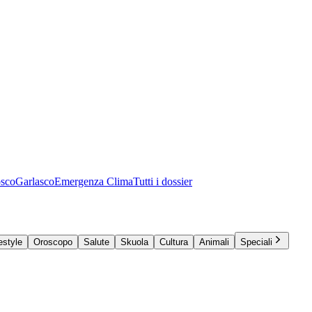
osco
Garlasco
Emergenza Clima
Tutti i dossier
estyle
Oroscopo
Salute
Skuola
Cultura
Animali
Speciali