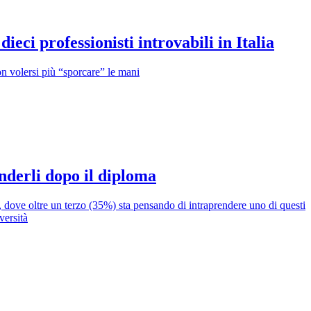
ieci professionisti introvabili in Italia
on volersi più “sporcare” le mani
enderli dopo il diploma
 dove oltre un terzo (35%) sta pensando di intraprendere uno di questi
versità