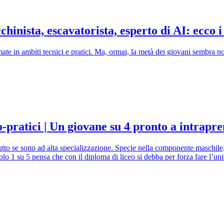
inista, escavatorista, esperto di AI: ecco i d
mate in ambiti tecnici e pratici. Ma, ormai, la metà dei giovani sembra n
o-pratici | Un giovane su 4 pronto a intrapr
utto se sono ad alta specializzazione. Specie nella componente maschile,
solo 1 su 5 pensa che con il diploma di liceo si debba per forza fare l’uni