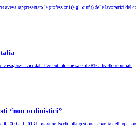
ret aveva rappresentato le professioni (e gli outfit) delle lavoratrici del 
Italia
r le esigenze aziendali. Percentuale che sale al 38% a livello mondiale
isti “non ordinistici”
 il 2009 e il 2013 i lavoratori iscritti alla gestione separata dell'Inps 