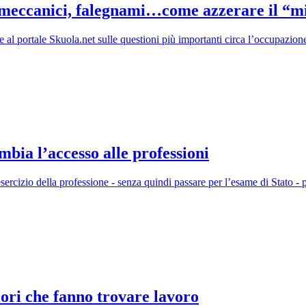
, meccanici, falegnami…come azzerare il “m
l portale Skuola.net sulle questioni più importanti circa l’occupazione 
ambia l’accesso alle professioni
sercizio della professione - senza quindi passare per l’esame di Stato - 
ori che fanno trovare lavoro