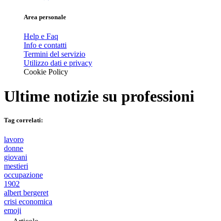
Area personale
Help e Faq
Info e contatti
Termini del servizio
Utilizzo dati e privacy
Cookie Policy
Ultime notizie su
professioni
Tag correlati:
lavoro
donne
giovani
mestieri
occupazione
1902
albert bergeret
crisi economica
emoji