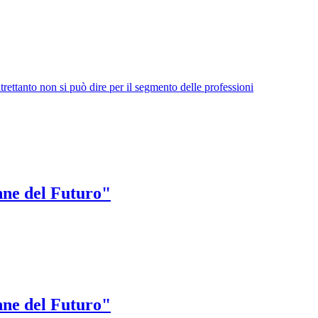
altrettanto non si può dire per il segmento delle professioni
ne del Futuro"
ne del Futuro"