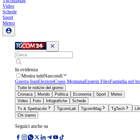
TgcomMag
Video
Schede
Sport
Meteo
In evidenza
Mostra tutti
Nascondi
Guerra Iran
Elezioni
Crans Montana
Epstein Files
Famiglia nel b
Tutte le notizie del giorno
Cronaca
Mondo
Politica
Economia
Sport
Meteo
Video
Foto
Infografiche
Schede
Tv & Spettacolo
TgcomLab
TgcomMag
TgTech
Lif
Chi siamo
Seguici anche su