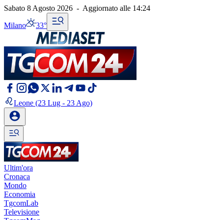
Sabato 8 Agosto 2026
-
Aggiornato alle
14:24
Milano
33°
Leone
(23 Lug - 23 Ago)
Ultim'ora
Cronaca
Mondo
Economia
TgcomLab
Televisione