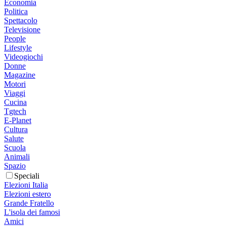
Economia
Politica
Spettacolo
Televisione
People
Lifestyle
Videogiochi
Donne
Magazine
Motori
Viaggi
Cucina
Tgtech
E-Planet
Cultura
Salute
Scuola
Animali
Spazio
Speciali
Elezioni Italia
Elezioni estero
Grande Fratello
L'isola dei famosi
Amici