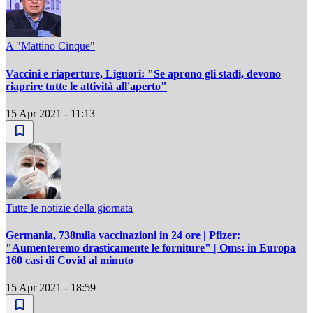
A "Mattino Cinque"
Vaccini e riaperture, Liguori: "Se aprono gli stadi, devono
riaprire tutte le attività all'aperto"
15 Apr 2021 - 11:13
Tutte le notizie della giornata
Germania, 738mila vaccinazioni in 24 ore | Pfizer:
"Aumenteremo drasticamente le forniture" | Oms: in Europa
160 casi di Covid al minuto
15 Apr 2021 - 18:59