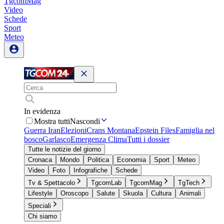
TgcomMag
Video
Schede
Sport
Meteo
In evidenza
Mostra tutti
Nascondi
Guerra Iran
Elezioni
Crans Montana
Epstein Files
Famiglia nel
bosco
Garlasco
Emergenza Clima
Tutti i dossier
Tutte le notizie del giorno
Cronaca
Mondo
Politica
Economia
Sport
Meteo
Video
Foto
Infografiche
Schede
Tv & Spettacolo
TgcomLab
TgcomMag
TgTech
Lifestyle
Oroscopo
Salute
Skuola
Cultura
Animali
Speciali
Chi siamo