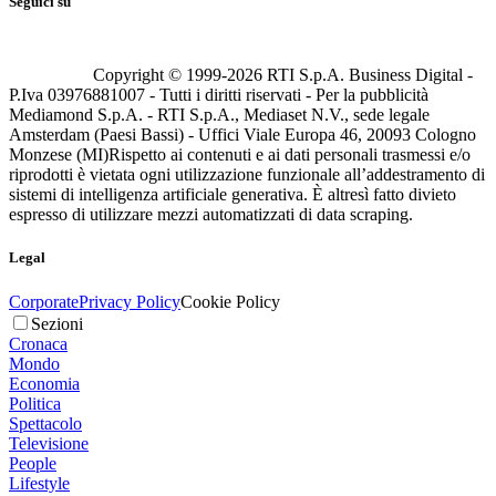
Seguici su
Copyright © 1999-
2026
RTI S.p.A. Business Digital -
P.Iva 03976881007 - Tutti i diritti riservati - Per la pubblicità
Mediamond S.p.A. - RTI S.p.A., Mediaset N.V., sede legale
Amsterdam (Paesi Bassi) - Uffici Viale Europa 46, 20093 Cologno
Monzese (MI)
Rispetto ai contenuti e ai dati personali trasmessi e/o
riprodotti è vietata ogni utilizzazione funzionale all’addestramento di
sistemi di intelligenza artificiale generativa. È altresì fatto divieto
espresso di utilizzare mezzi automatizzati di data scraping.
Legal
Corporate
Privacy Policy
Cookie Policy
Sezioni
Cronaca
Mondo
Economia
Politica
Spettacolo
Televisione
People
Lifestyle