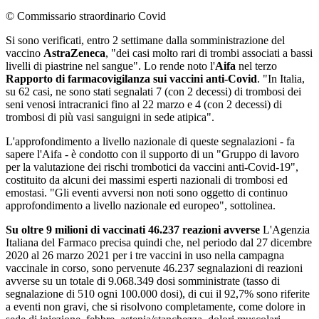
© Commissario straordinario Covid
Si sono verificati, entro 2 settimane dalla somministrazione del
vaccino
AstraZeneca
, "dei casi molto rari di trombi associati a bassi
livelli di piastrine nel sangue". Lo rende noto l'
Aifa
nel terzo
Rapporto di farmacovigilanza sui vaccini anti-Covid
. "In Italia,
su 62 casi, ne sono stati segnalati 7 (con 2 decessi) di trombosi dei
seni venosi intracranici fino al 22 marzo e 4 (con 2 decessi) di
trombosi di più vasi sanguigni in sede atipica".
L'approfondimento a livello nazionale di queste segnalazioni - fa
sapere l'Aifa - è condotto con il supporto di un "Gruppo di lavoro
per la valutazione dei rischi trombotici da vaccini anti-Covid-19",
costituito da alcuni dei massimi esperti nazionali di trombosi ed
emostasi. "Gli eventi avversi non noti sono oggetto di continuo
approfondimento a livello nazionale ed europeo", sottolinea.
Su oltre 9 milioni di vaccinati 46.237 reazioni avverse
L'Agenzia
Italiana del Farmaco precisa quindi che, nel periodo dal 27 dicembre
2020 al 26 marzo 2021 per i tre vaccini in uso nella campagna
vaccinale in corso, sono pervenute 46.237 segnalazioni di reazioni
avverse su un totale di 9.068.349 dosi somministrate (tasso di
segnalazione di 510 ogni 100.000 dosi), di cui il 92,7% sono riferite
a eventi non gravi, che si risolvono completamente, come dolore in