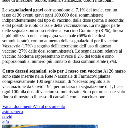
sede di iniezione, febbre, astenia/stanchezza, dolori muscolari.
Le segnalazioni gravi
corrispondono al 7,1% del totale, con un
tasso di 36 eventi gravi ogni 100.000 dosi somministrate,
indipendentemente dal tipo di vaccino, dalla dose (prima o seconda)
e dal possibile ruolo causale della vaccinazione. La maggior parte
delle segnalazioni sono relative al vaccino Comirnaty (81%), finora
il più utilizzato nella campagna vaccinale (68% delle dosi
somministrate), con un aumento delle segnalazioni per il vaccino
Vaxzevria (17%) a seguito dell'incremento dell`uso di questo
vaccino (27% delle dosi somministrate). Le segnalazioni relative al
vaccino Moderna rappresentano invece il 2% del totale e sono
proporzionali al numero più limitato di dosi somministrate (5%).
Cento decessi segnalati, solo per 1 nesso con vaccino
Al 26 marzo
sono state inserite nella Rete Nazionale di Farmacovigilanza
complessivamente 100 segnalazioni di "decesso seguito alla
vaccinazione da Covid-19", per un tasso di segnalazione di 1,1 casi
ogni 100mila dosi di vaccino somministrate. Solo per un caso è stato
finora dimostrato il nesso di causalità con la vaccinazione.
Vai al documento
Vai al documento
astrazeneca
covid
aifa