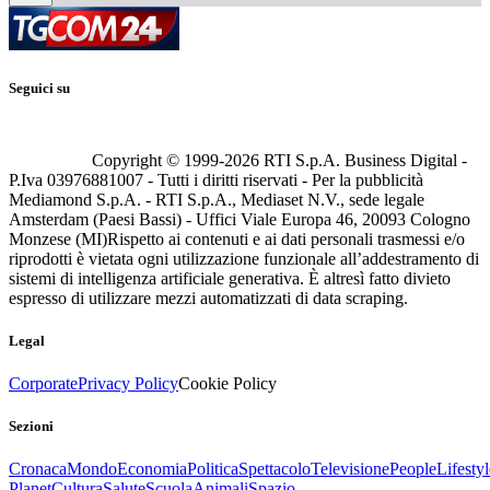
Seguici su
Copyright © 1999-
2026
RTI S.p.A. Business Digital -
P.Iva 03976881007 - Tutti i diritti riservati - Per la pubblicità
Mediamond S.p.A. - RTI S.p.A., Mediaset N.V., sede legale
Amsterdam (Paesi Bassi) - Uffici Viale Europa 46, 20093 Cologno
Monzese (MI)
Rispetto ai contenuti e ai dati personali trasmessi e/o
riprodotti è vietata ogni utilizzazione funzionale all’addestramento di
sistemi di intelligenza artificiale generativa. È altresì fatto divieto
espresso di utilizzare mezzi automatizzati di data scraping.
Legal
Corporate
Privacy Policy
Cookie Policy
Sezioni
Cronaca
Mondo
Economia
Politica
Spettacolo
Televisione
People
Lifestyl
Planet
Cultura
Salute
Scuola
Animali
Spazio