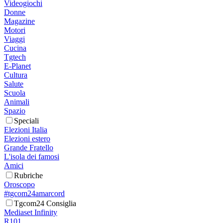
Videogiochi
Donne
Magazine
Motori
Viaggi
Cucina
Tgtech
E-Planet
Cultura
Salute
Scuola
Animali
Spazio
Speciali
Elezioni Italia
Elezioni estero
Grande Fratello
L'isola dei famosi
Amici
Rubriche
Oroscopo
#tgcom24amarcord
Tgcom24 Consiglia
Mediaset Infinity
R101