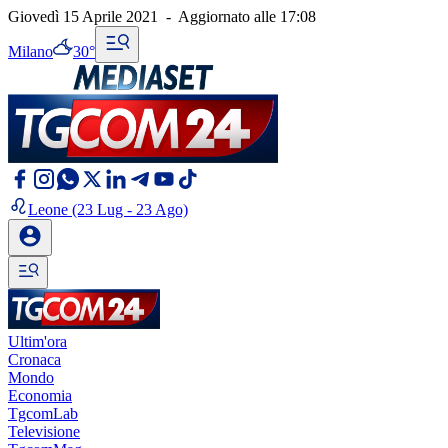
Giovedì 15 Aprile 2021
-
Aggiornato alle
17:08
Milano
30°
Leone
(23 Lug - 23 Ago)
Ultim'ora
Cronaca
Mondo
Economia
TgcomLab
Televisione