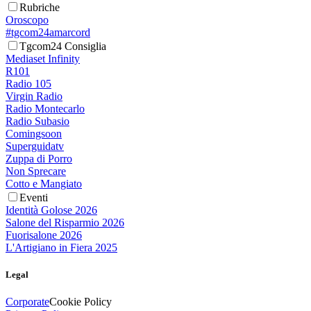
Rubriche
Oroscopo
#tgcom24amarcord
Tgcom24 Consiglia
Mediaset Infinity
R101
Radio 105
Virgin Radio
Radio Montecarlo
Radio Subasio
Comingsoon
Superguidatv
Zuppa di Porro
Non Sprecare
Cotto e Mangiato
Eventi
Identità Golose 2026
Salone del Risparmio 2026
Fuorisalone 2026
L'Artigiano in Fiera 2025
Legal
Corporate
Cookie Policy