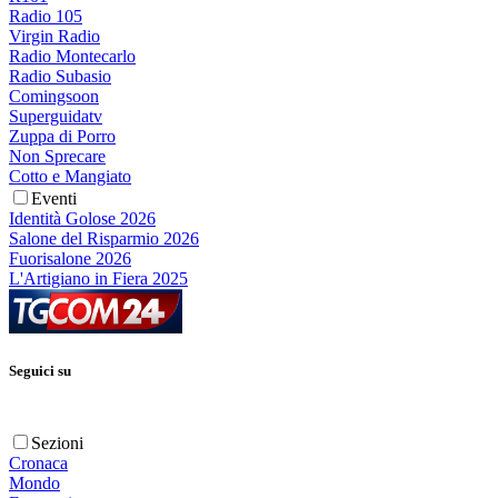
Radio 105
Virgin Radio
Radio Montecarlo
Radio Subasio
Comingsoon
Superguidatv
Zuppa di Porro
Non Sprecare
Cotto e Mangiato
Eventi
Identità Golose 2026
Salone del Risparmio 2026
Fuorisalone 2026
L'Artigiano in Fiera 2025
Seguici su
Sezioni
Cronaca
Mondo