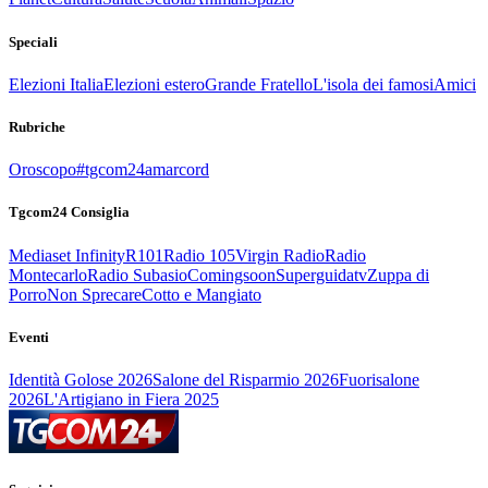
Speciali
Elezioni Italia
Elezioni estero
Grande Fratello
L'isola dei famosi
Amici
Rubriche
Oroscopo
#tgcom24amarcord
Tgcom24 Consiglia
Mediaset Infinity
R101
Radio 105
Virgin Radio
Radio
Montecarlo
Radio Subasio
Comingsoon
Superguidatv
Zuppa di
Porro
Non Sprecare
Cotto e Mangiato
Eventi
Identità Golose 2026
Salone del Risparmio 2026
Fuorisalone
2026
L'Artigiano in Fiera 2025