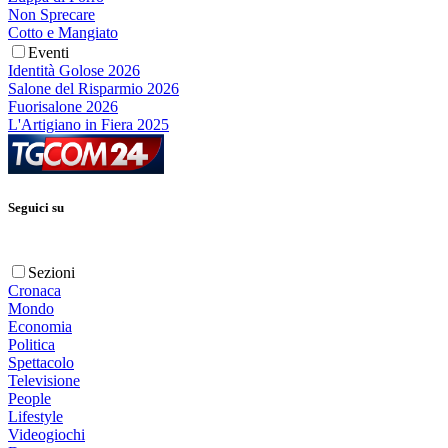
Non Sprecare
Cotto e Mangiato
Eventi
Identità Golose 2026
Salone del Risparmio 2026
Fuorisalone 2026
L'Artigiano in Fiera 2025
Seguici su
Sezioni
Cronaca
Mondo
Economia
Politica
Spettacolo
Televisione
People
Lifestyle
Videogiochi