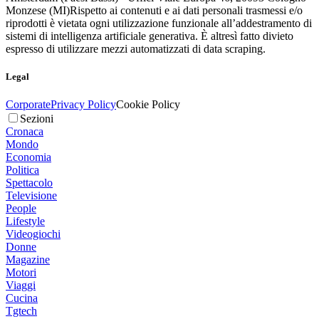
Monzese (MI)
Rispetto ai contenuti e ai dati personali trasmessi e/o
riprodotti è vietata ogni utilizzazione funzionale all’addestramento di
sistemi di intelligenza artificiale generativa. È altresì fatto divieto
espresso di utilizzare mezzi automatizzati di data scraping.
Legal
Corporate
Privacy Policy
Cookie Policy
Sezioni
Cronaca
Mondo
Economia
Politica
Spettacolo
Televisione
People
Lifestyle
Videogiochi
Donne
Magazine
Motori
Viaggi
Cucina
Tgtech