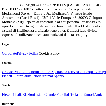
Copyright © 1999-
2026
RTI S.p.A. Business Digital -
P.Iva 03976881007 - Tutti i diritti riservati - Per la pubblicità
Mediamond S.p.A. - RTI S.p.A., Mediaset N.V., sede legale
Amsterdam (Paesi Bassi) - Uffici Viale Europa 46, 20093 Cologno
Monzese (MI)
Rispetto ai contenuti e ai dati personali trasmessi e/o
riprodotti è vietata ogni utilizzazione funzionale all’addestramento di
sistemi di intelligenza artificiale generativa. È altresì fatto divieto
espresso di utilizzare mezzi automatizzati di data scraping.
Legal
Corporate
Privacy Policy
Cookie Policy
Sezioni
Cronaca
Mondo
Economia
Politica
Spettacolo
Televisione
People
Lifestyl
Planet
Cultura
Salute
Scuola
Animali
Spazio
Speciali
Elezioni Italia
Elezioni estero
Grande Fratello
L'isola dei famosi
Amici
Rubriche