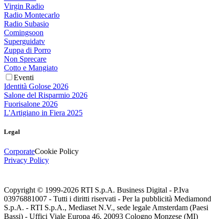
Virgin Radio
Radio Montecarlo
Radio Subasio
Comingsoon
Superguidatv
Zuppa di Porro
Non Sprecare
Cotto e Mangiato
Eventi
Identità Golose 2026
Salone del Risparmio 2026
Fuorisalone 2026
L'Artigiano in Fiera 2025
Legal
Corporate
Cookie Policy
Privacy Policy
Copyright © 1999-
2026
RTI S.p.A. Business Digital - P.Iva
03976881007 - Tutti i diritti riservati - Per la pubblicità Mediamond
S.p.A. - RTI S.p.A., Mediaset N.V., sede legale Amsterdam (Paesi
Bassi) - Uffici Viale Europa 46, 20093 Cologno Monzese (MI)