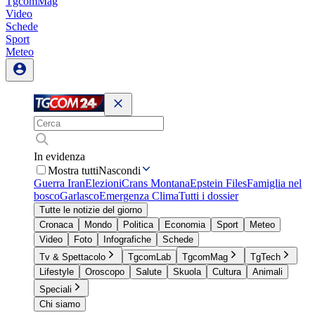
TgcomMag
Video
Schede
Sport
Meteo
In evidenza
Mostra tutti
Nascondi
Guerra Iran
Elezioni
Crans Montana
Epstein Files
Famiglia nel
bosco
Garlasco
Emergenza Clima
Tutti i dossier
Tutte le notizie del giorno
Cronaca
Mondo
Politica
Economia
Sport
Meteo
Video
Foto
Infografiche
Schede
Tv & Spettacolo
TgcomLab
TgcomMag
TgTech
Lifestyle
Oroscopo
Salute
Skuola
Cultura
Animali
Speciali
Chi siamo