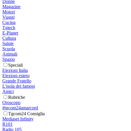
Donne
Magazine
Motori
Viaggi
Cucina
Tgtech
E-Planet
Cultura
Salute
Scuola
Animali
Spazio
Speciali
Elezioni Italia
Elezioni estero
Grande Fratello
L'isola dei famosi
Amici
Rubriche
Oroscopo
#tgcom24amarcord
Tgcom24 Consiglia
Mediaset Infinity
R101
Radio 105