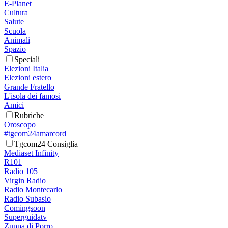
E-Planet
Cultura
Salute
Scuola
Animali
Spazio
Speciali
Elezioni Italia
Elezioni estero
Grande Fratello
L'isola dei famosi
Amici
Rubriche
Oroscopo
#tgcom24amarcord
Tgcom24 Consiglia
Mediaset Infinity
R101
Radio 105
Virgin Radio
Radio Montecarlo
Radio Subasio
Comingsoon
Superguidatv
Zuppa di Porro