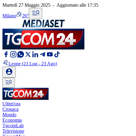
Martedì 27 Maggio 2025
-
Aggiornato alle
17:35
Milano
26°
Leone
(23 Lug - 23 Ago)
Ultim'ora
Cronaca
Mondo
Economia
TgcomLab
Televisione