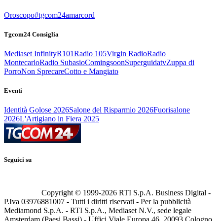
Oroscopo
#tgcom24amarcord
Tgcom24 Consiglia
Mediaset Infinity
R101
Radio 105
Virgin Radio
Radio
Montecarlo
Radio Subasio
Comingsoon
Superguidatv
Zuppa di
Porro
Non Sprecare
Cotto e Mangiato
Eventi
Identità Golose 2026
Salone del Risparmio 2026
Fuorisalone
2026
L'Artigiano in Fiera 2025
Seguici su
Copyright © 1999-
2026
RTI S.p.A. Business Digital -
P.Iva 03976881007 - Tutti i diritti riservati - Per la pubblicità
Mediamond S.p.A. - RTI S.p.A., Mediaset N.V., sede legale
Amsterdam (Paesi Bassi) - Uffici Viale Europa 46, 20093 Cologno