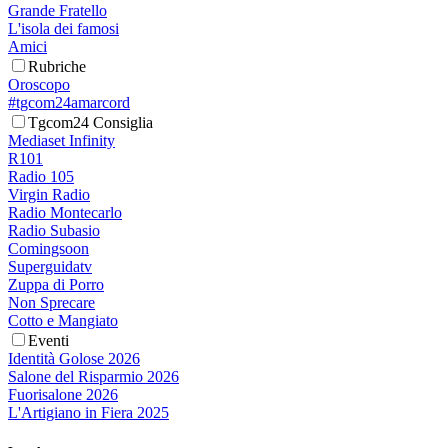
Grande Fratello
L'isola dei famosi
Amici
Rubriche
Oroscopo
#tgcom24amarcord
Tgcom24 Consiglia
Mediaset Infinity
R101
Radio 105
Virgin Radio
Radio Montecarlo
Radio Subasio
Comingsoon
Superguidatv
Zuppa di Porro
Non Sprecare
Cotto e Mangiato
Eventi
Identità Golose 2026
Salone del Risparmio 2026
Fuorisalone 2026
L'Artigiano in Fiera 2025