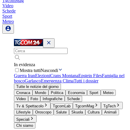
TgcomMag
Video
Schede
Sport
Meteo
In evidenza
Mostra tutti
Nascondi
Guerra Iran
Elezioni
Crans Montana
Epstein Files
Famiglia nel
bosco
Garlasco
Emergenza Clima
Tutti i dossier
Tutte le notizie del giorno
Cronaca
Mondo
Politica
Economia
Sport
Meteo
Video
Foto
Infografiche
Schede
Tv & Spettacolo
TgcomLab
TgcomMag
TgTech
Lifestyle
Oroscopo
Salute
Skuola
Cultura
Animali
Speciali
Chi siamo