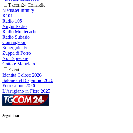
Tgcom24 Consiglia
Mediaset Infinity
R101
Radio 105
Virgin Radio
Radio Montecarlo
Radio Subasio
Comingsoon
Superguidatv
Zuppa di Porro
Non Sprecare
Cotto e Mangiato
Eventi
Identità Golose 2026
Salone del Risparmio 2026
Fuorisalone 2026
L'Artigiano in Fiera 2025
Seguici su