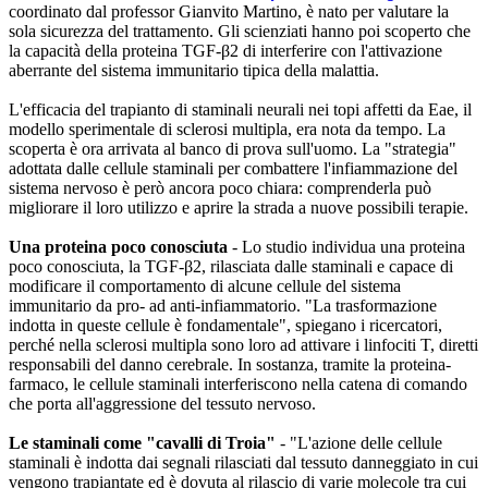
coordinato dal professor Gianvito Martino, è nato per valutare la
sola sicurezza del trattamento. Gli scienziati hanno poi scoperto che
la capacità della proteina TGF-β2 di interferire con l'attivazione
aberrante del sistema immunitario tipica della malattia.
L'efficacia del trapianto di staminali neurali nei topi affetti da Eae, il
modello sperimentale di sclerosi multipla, era nota da tempo. La
scoperta è ora arrivata al banco di prova sull'uomo. La "strategia"
adottata dalle cellule staminali per combattere l'infiammazione del
sistema nervoso è però ancora poco chiara: comprenderla può
migliorare il loro utilizzo e aprire la strada a nuove possibili terapie.
Una proteina poco conosciuta
- Lo studio individua una proteina
poco conosciuta, la TGF-β2, rilasciata dalle staminali e capace di
modificare il comportamento di alcune cellule del sistema
immunitario da pro- ad anti-infiammatorio. "La trasformazione
indotta in queste cellule è fondamentale", spiegano i ricercatori,
perché nella sclerosi multipla sono loro ad attivare i linfociti T, diretti
responsabili del danno cerebrale. In sostanza, tramite la proteina-
farmaco, le cellule staminali interferiscono nella catena di comando
che porta all'aggressione del tessuto nervoso.
Le staminali come "cavalli di Troia"
- "L'azione delle cellule
staminali è indotta dai segnali rilasciati dal tessuto danneggiato in cui
vengono trapiantate ed è dovuta al rilascio di varie molecole tra cui