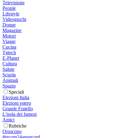
Televisione
People
Lifestyle
Videogiochi
Donne
Magazine
Motori
Viaggi
Cucina
Tgtech
E-Planet
Cultura
Salute
Scuola
Animali
Spazio
Speciali
Elezioni Italia
Elezioni estero
Grande Fratello
L'isola dei famosi
Amici
Rubriche
Oroscopo
#tgcom24amarcord