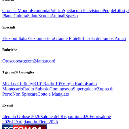
Cronaca
Mondo
Economia
Politica
Spettacolo
Televisione
People
Lifestyl
Planet
Cultura
Salute
Scuola
Animali
Spazio
Speciali
Elezioni Italia
Elezioni estero
Grande Fratello
L'isola dei famosi
Amici
Rubriche
Oroscopo
#tgcom24amarcord
Tgcom24 Consiglia
Mediaset Infinity
R101
Radio 105
Virgin Radio
Radio
Montecarlo
Radio Subasio
Comingsoon
Superguidatv
Zuppa di
Porro
Non Sprecare
Cotto e Mangiato
Eventi
Identità Golose 2026
Salone del Risparmio 2026
Fuorisalone
2026
L'Artigiano in Fiera 2025