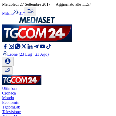
Mercoledì 27 Settembre 2017
-
Aggiornato alle
11:57
Milano
31°
Leone
(23 Lug - 23 Ago)
Ultim'ora
Cronaca
Mondo
Economia
TgcomLab
Televisione