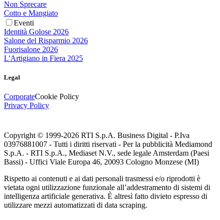
Non Sprecare
Cotto e Mangiato
Eventi
Identità Golose 2026
Salone del Risparmio 2026
Fuorisalone 2026
L'Artigiano in Fiera 2025
Legal
Corporate
Cookie Policy
Privacy Policy
Copyright © 1999-
2026
RTI S.p.A. Business Digital - P.Iva
03976881007 - Tutti i diritti riservati - Per la pubblicità Mediamond
S.p.A. - RTI S.p.A., Mediaset N.V., sede legale Amsterdam (Paesi
Bassi) - Uffici Viale Europa 46, 20093 Cologno Monzese (MI)
Rispetto ai contenuti e ai dati personali trasmessi e/o riprodotti è
vietata ogni utilizzazione funzionale all’addestramento di sistemi di
intelligenza artificiale generativa. È altresì fatto divieto espresso di
utilizzare mezzi automatizzati di data scraping.