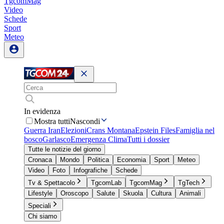
TgcomMag
Video
Schede
Sport
Meteo
In evidenza
Mostra tutti
Nascondi
Guerra Iran
Elezioni
Crans Montana
Epstein Files
Famiglia nel
bosco
Garlasco
Emergenza Clima
Tutti i dossier
Tutte le notizie del giorno
Cronaca
Mondo
Politica
Economia
Sport
Meteo
Video
Foto
Infografiche
Schede
Tv & Spettacolo
TgcomLab
TgcomMag
TgTech
Lifestyle
Oroscopo
Salute
Skuola
Cultura
Animali
Speciali
Chi siamo