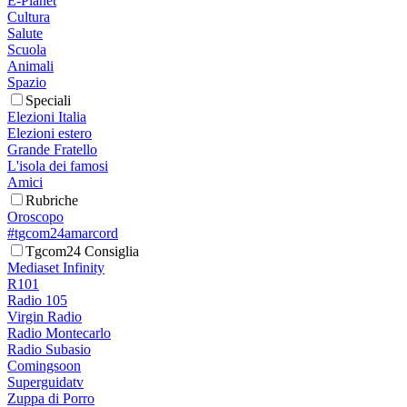
E-Planet
Cultura
Salute
Scuola
Animali
Spazio
Speciali
Elezioni Italia
Elezioni estero
Grande Fratello
L'isola dei famosi
Amici
Rubriche
Oroscopo
#tgcom24amarcord
Tgcom24 Consiglia
Mediaset Infinity
R101
Radio 105
Virgin Radio
Radio Montecarlo
Radio Subasio
Comingsoon
Superguidatv
Zuppa di Porro