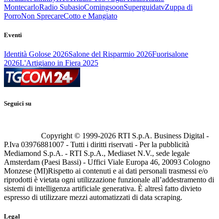
Montecarlo
Radio Subasio
Comingsoon
Superguidatv
Zuppa di
Porro
Non Sprecare
Cotto e Mangiato
Eventi
Identità Golose 2026
Salone del Risparmio 2026
Fuorisalone
2026
L'Artigiano in Fiera 2025
Seguici su
Copyright © 1999-
2026
RTI S.p.A. Business Digital -
P.Iva 03976881007 - Tutti i diritti riservati - Per la pubblicità
Mediamond S.p.A. - RTI S.p.A., Mediaset N.V., sede legale
Amsterdam (Paesi Bassi) - Uffici Viale Europa 46, 20093 Cologno
Monzese (MI)
Rispetto ai contenuti e ai dati personali trasmessi e/o
riprodotti è vietata ogni utilizzazione funzionale all’addestramento di
sistemi di intelligenza artificiale generativa. È altresì fatto divieto
espresso di utilizzare mezzi automatizzati di data scraping.
Legal