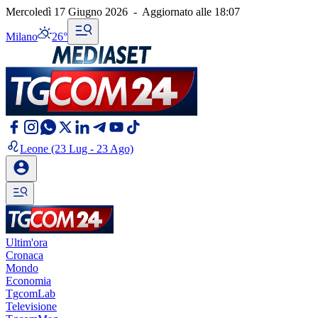
Mercoledì 17 Giugno 2026
-
Aggiornato alle
18:07
Milano
26°
Leone
(23 Lug - 23 Ago)
Ultim'ora
Cronaca
Mondo
Economia
TgcomLab
Televisione