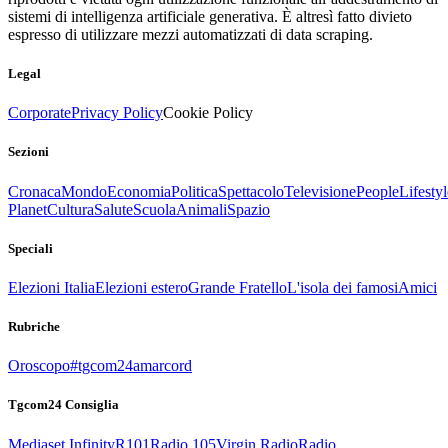
sistemi di intelligenza artificiale generativa. È altresì fatto divieto
espresso di utilizzare mezzi automatizzati di data scraping.
Legal
Corporate
Privacy Policy
Cookie Policy
Sezioni
Cronaca
Mondo
Economia
Politica
Spettacolo
Televisione
People
Lifestyl
Planet
Cultura
Salute
Scuola
Animali
Spazio
Speciali
Elezioni Italia
Elezioni estero
Grande Fratello
L'isola dei famosi
Amici
Rubriche
Oroscopo
#tgcom24amarcord
Tgcom24 Consiglia
Mediaset Infinity
R101
Radio 105
Virgin Radio
Radio