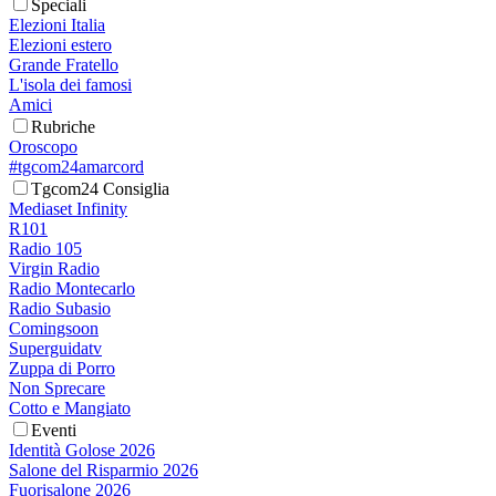
Speciali
Elezioni Italia
Elezioni estero
Grande Fratello
L'isola dei famosi
Amici
Rubriche
Oroscopo
#tgcom24amarcord
Tgcom24 Consiglia
Mediaset Infinity
R101
Radio 105
Virgin Radio
Radio Montecarlo
Radio Subasio
Comingsoon
Superguidatv
Zuppa di Porro
Non Sprecare
Cotto e Mangiato
Eventi
Identità Golose 2026
Salone del Risparmio 2026
Fuorisalone 2026