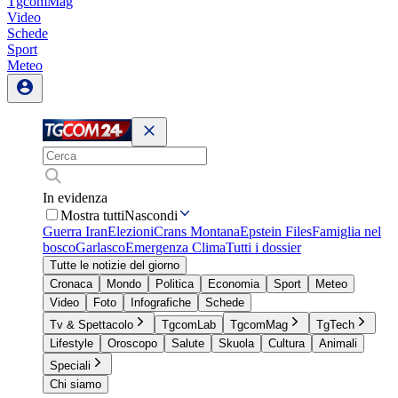
TgcomMag
Video
Schede
Sport
Meteo
In evidenza
Mostra tutti
Nascondi
Guerra Iran
Elezioni
Crans Montana
Epstein Files
Famiglia nel
bosco
Garlasco
Emergenza Clima
Tutti i dossier
Tutte le notizie del giorno
Cronaca
Mondo
Politica
Economia
Sport
Meteo
Video
Foto
Infografiche
Schede
Tv & Spettacolo
TgcomLab
TgcomMag
TgTech
Lifestyle
Oroscopo
Salute
Skuola
Cultura
Animali
Speciali
Chi siamo