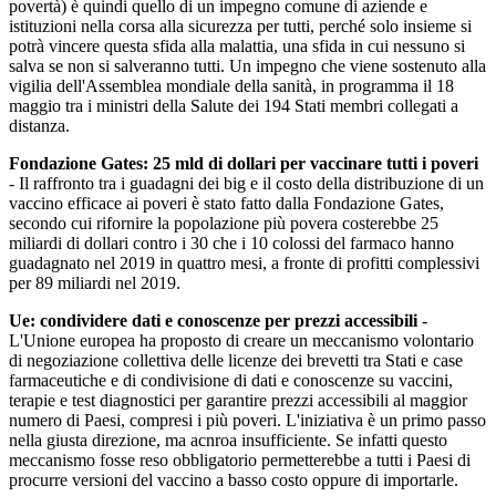
povertà) è quindi quello di un impegno comune di aziende e
istituzioni nella corsa alla sicurezza per tutti, perché solo insieme si
potrà vincere questa sfida alla malattia, una sfida in cui nessuno si
salva se non si salveranno tutti. Un impegno che viene sostenuto alla
vigilia dell'Assemblea mondiale della sanità, in programma il 18
maggio tra i ministri della Salute dei 194 Stati membri collegati a
distanza.
Fondazione Gates: 25 mld di dollari per vaccinare tutti i poveri
- Il raffronto tra i guadagni dei big e il costo della distribuzione di un
vaccino efficace ai poveri è stato fatto dalla Fondazione Gates,
secondo cui rifornire la popolazione più povera costerebbe 25
miliardi di dollari contro i 30 che i 10 colossi del farmaco hanno
guadagnato nel 2019 in quattro mesi, a fronte di profitti complessivi
per 89 miliardi nel 2019.
Ue: condividere dati e conoscenze per prezzi accessibili
-
L'Unione europea ha proposto di creare un meccanismo volontario
di negoziazione collettiva delle licenze dei brevetti tra Stati e case
farmaceutiche e di condivisione di dati e conoscenze su vaccini,
terapie e test diagnostici per garantire prezzi accessibili al maggior
numero di Paesi, compresi i più poveri. L'iniziativa è un primo passo
nella giusta direzione, ma acnroa insufficiente. Se infatti questo
meccanismo fosse reso obbligatorio permetterebbe a tutti i Paesi di
procurre versioni del vaccino a basso costo oppure di importarle.