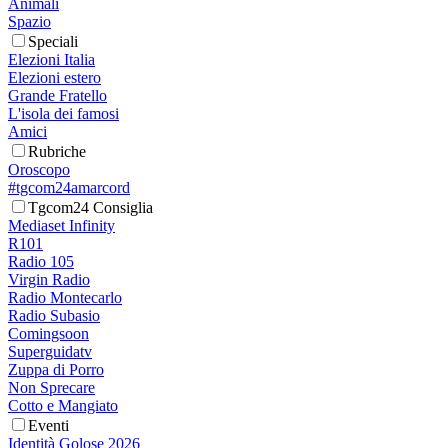
Animali
Spazio
Speciali
Elezioni Italia
Elezioni estero
Grande Fratello
L'isola dei famosi
Amici
Rubriche
Oroscopo
#tgcom24amarcord
Tgcom24 Consiglia
Mediaset Infinity
R101
Radio 105
Virgin Radio
Radio Montecarlo
Radio Subasio
Comingsoon
Superguidatv
Zuppa di Porro
Non Sprecare
Cotto e Mangiato
Eventi
Identità Golose 2026