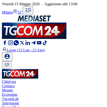
Venerdì 15 Maggio 2020
-
Aggiornato alle
13:00
Milano
32°
Leone
(23 Lug - 23 Ago)
Ultim'ora
Cronaca
Mondo
Economia
TgcomLab
Televisione