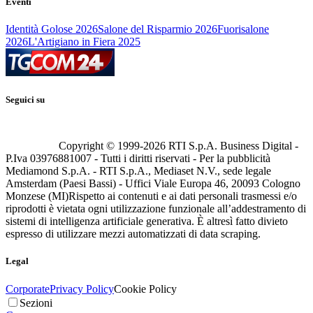
Eventi
Identità Golose 2026
Salone del Risparmio 2026
Fuorisalone
2026
L'Artigiano in Fiera 2025
Seguici su
Copyright © 1999-
2026
RTI S.p.A. Business Digital -
P.Iva 03976881007 - Tutti i diritti riservati - Per la pubblicità
Mediamond S.p.A. - RTI S.p.A., Mediaset N.V., sede legale
Amsterdam (Paesi Bassi) - Uffici Viale Europa 46, 20093 Cologno
Monzese (MI)
Rispetto ai contenuti e ai dati personali trasmessi e/o
riprodotti è vietata ogni utilizzazione funzionale all’addestramento di
sistemi di intelligenza artificiale generativa. È altresì fatto divieto
espresso di utilizzare mezzi automatizzati di data scraping.
Legal
Corporate
Privacy Policy
Cookie Policy
Sezioni