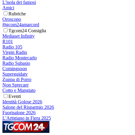
L'isola dei famosi
Amici
Rubriche
Oroscopo
#tgcom24amarcord
Tgcom24 Consiglia
Mediaset Infinity
R101
Radio 105
Virgin Radio
Radio Montecarlo
Radio Subasio
Comingsoon
Superguidatv
Zuppa di Porro
Non Sprecare
Cotto e Mangiato
Eventi
Identità Golose 2026
Salone del Risparmio 2026
Fuorisalone 2026
L'Artigiano in Fiera 2025