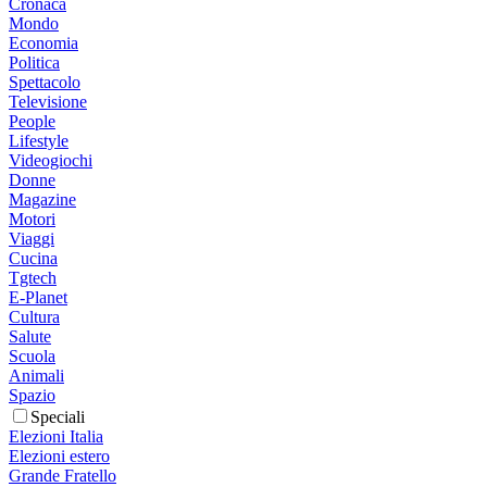
Cronaca
Mondo
Economia
Politica
Spettacolo
Televisione
People
Lifestyle
Videogiochi
Donne
Magazine
Motori
Viaggi
Cucina
Tgtech
E-Planet
Cultura
Salute
Scuola
Animali
Spazio
Speciali
Elezioni Italia
Elezioni estero
Grande Fratello