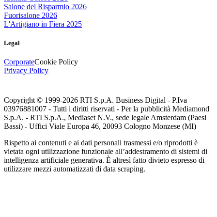
Salone del Risparmio 2026
Fuorisalone 2026
L'Artigiano in Fiera 2025
Legal
Corporate
Cookie Policy
Privacy Policy
Copyright © 1999-
2026
RTI S.p.A. Business Digital - P.Iva
03976881007 - Tutti i diritti riservati - Per la pubblicità Mediamond
S.p.A. - RTI S.p.A., Mediaset N.V., sede legale Amsterdam (Paesi
Bassi) - Uffici Viale Europa 46, 20093 Cologno Monzese (MI)
Rispetto ai contenuti e ai dati personali trasmessi e/o riprodotti è
vietata ogni utilizzazione funzionale all’addestramento di sistemi di
intelligenza artificiale generativa. È altresì fatto divieto espresso di
utilizzare mezzi automatizzati di data scraping.