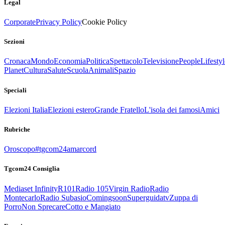
Legal
Corporate
Privacy Policy
Cookie Policy
Sezioni
Cronaca
Mondo
Economia
Politica
Spettacolo
Televisione
People
Lifestyl
Planet
Cultura
Salute
Scuola
Animali
Spazio
Speciali
Elezioni Italia
Elezioni estero
Grande Fratello
L'isola dei famosi
Amici
Rubriche
Oroscopo
#tgcom24amarcord
Tgcom24 Consiglia
Mediaset Infinity
R101
Radio 105
Virgin Radio
Radio
Montecarlo
Radio Subasio
Comingsoon
Superguidatv
Zuppa di
Porro
Non Sprecare
Cotto e Mangiato