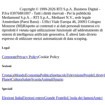
Copyright © 1999-
2026
RTI S.p.A. Business Digital -
P.Iva 03976881007 - Tutti i diritti riservati - Per la pubblicità
Mediamond S.p.A. - RTI S.p.A., Mediaset N.V., sede legale
Amsterdam (Paesi Bassi) - Uffici Viale Europa 46, 20093 Cologno
Monzese (MI)
Rispetto ai contenuti e ai dati personali trasmessi e/o
riprodotti è vietata ogni utilizzazione funzionale all’addestramento di
sistemi di intelligenza artificiale generativa. È altresì fatto divieto
espresso di utilizzare mezzi automatizzati di data scraping.
Legal
Corporate
Privacy Policy
Cookie Policy
Sezioni
Cronaca
Mondo
Economia
Politica
Spettacolo
Televisione
People
Lifestyl
Planet
Cultura
Salute
Scuola
Animali
Spazio
Speciali
Elezioni Italia
Elezioni estero
Grande Fratello
L'isola dei famosi
Amici