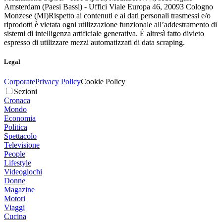
Amsterdam (Paesi Bassi) - Uffici Viale Europa 46, 20093 Cologno
Monzese (MI)
Rispetto ai contenuti e ai dati personali trasmessi e/o
riprodotti è vietata ogni utilizzazione funzionale all’addestramento di
sistemi di intelligenza artificiale generativa. È altresì fatto divieto
espresso di utilizzare mezzi automatizzati di data scraping.
Legal
Corporate
Privacy Policy
Cookie Policy
Sezioni
Cronaca
Mondo
Economia
Politica
Spettacolo
Televisione
People
Lifestyle
Videogiochi
Donne
Magazine
Motori
Viaggi
Cucina