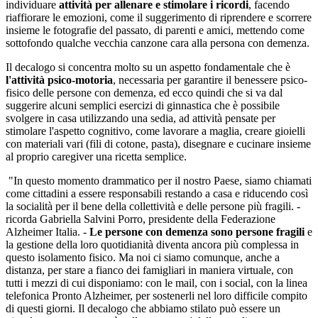
individuare
attività per allenare e stimolare i ricordi
, facendo
riaffiorare le emozioni, come il suggerimento di riprendere e scorrere
insieme le fotografie del passato, di parenti e amici, mettendo come
sottofondo qualche vecchia canzone cara alla persona con demenza.
Il decalogo si concentra molto su un aspetto fondamentale che è
l'attività psico-motoria
, necessaria per garantire il benessere psico-
fisico delle persone con demenza, ed ecco quindi che si va dal
suggerire alcuni semplici esercizi di ginnastica che è possibile
svolgere in casa utilizzando una sedia, ad attività pensate per
stimolare l'aspetto cognitivo, come lavorare a maglia, creare gioielli
con materiali vari (fili di cotone, pasta), disegnare e cucinare insieme
al proprio caregiver una ricetta semplice.
"In questo momento drammatico per il nostro Paese, siamo chiamati
come cittadini a essere responsabili restando a casa e riducendo così
la socialità per il bene della collettività e delle persone più fragili. -
ricorda Gabriella Salvini Porro, presidente della Federazione
Alzheimer Italia. -
Le persone con demenza sono persone fragili
e
la gestione della loro quotidianità diventa ancora più complessa in
questo isolamento fisico. Ma noi ci siamo comunque, anche a
distanza, per stare a fianco dei famigliari in maniera virtuale, con
tutti i mezzi di cui disponiamo: con le mail, con i social, con la linea
telefonica Pronto Alzheimer, per sostenerli nel loro difficile compito
di questi giorni. Il decalogo che abbiamo stilato può essere un