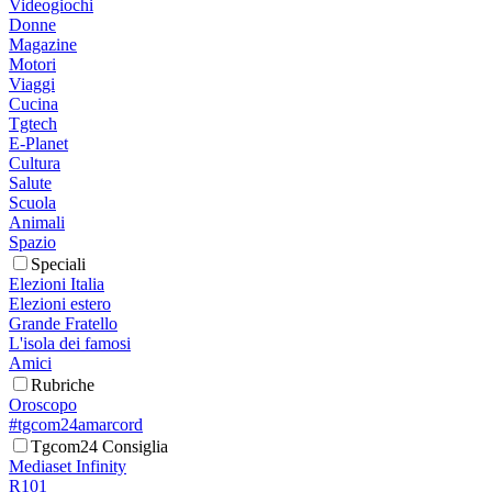
Videogiochi
Donne
Magazine
Motori
Viaggi
Cucina
Tgtech
E-Planet
Cultura
Salute
Scuola
Animali
Spazio
Speciali
Elezioni Italia
Elezioni estero
Grande Fratello
L'isola dei famosi
Amici
Rubriche
Oroscopo
#tgcom24amarcord
Tgcom24 Consiglia
Mediaset Infinity
R101