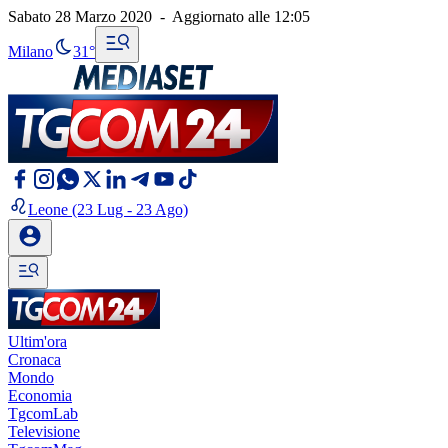
Sabato 28 Marzo 2020
-
Aggiornato alle
12:05
Milano
31°
Leone
(23 Lug - 23 Ago)
Ultim'ora
Cronaca
Mondo
Economia
TgcomLab
Televisione