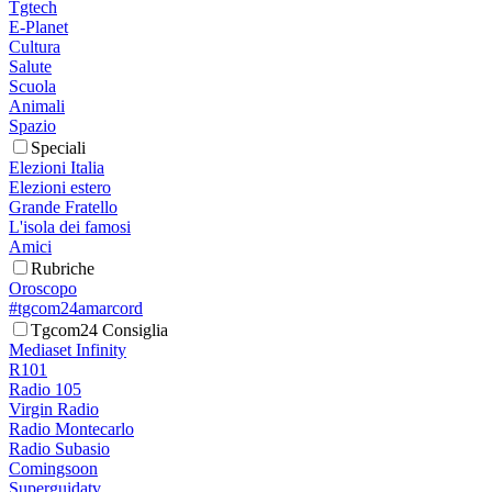
Tgtech
E-Planet
Cultura
Salute
Scuola
Animali
Spazio
Speciali
Elezioni Italia
Elezioni estero
Grande Fratello
L'isola dei famosi
Amici
Rubriche
Oroscopo
#tgcom24amarcord
Tgcom24 Consiglia
Mediaset Infinity
R101
Radio 105
Virgin Radio
Radio Montecarlo
Radio Subasio
Comingsoon
Superguidatv