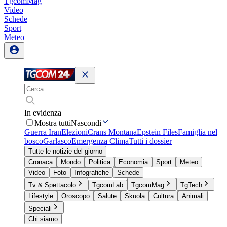
TgcomMag
Video
Schede
Sport
Meteo
In evidenza
Mostra tutti
Nascondi
Guerra Iran
Elezioni
Crans Montana
Epstein Files
Famiglia nel
bosco
Garlasco
Emergenza Clima
Tutti i dossier
Tutte le notizie del giorno
Cronaca
Mondo
Politica
Economia
Sport
Meteo
Video
Foto
Infografiche
Schede
Tv & Spettacolo
TgcomLab
TgcomMag
TgTech
Lifestyle
Oroscopo
Salute
Skuola
Cultura
Animali
Speciali
Chi siamo