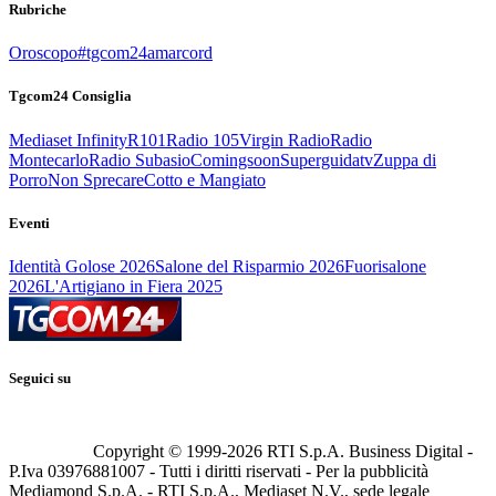
Rubriche
Oroscopo
#tgcom24amarcord
Tgcom24 Consiglia
Mediaset Infinity
R101
Radio 105
Virgin Radio
Radio
Montecarlo
Radio Subasio
Comingsoon
Superguidatv
Zuppa di
Porro
Non Sprecare
Cotto e Mangiato
Eventi
Identità Golose 2026
Salone del Risparmio 2026
Fuorisalone
2026
L'Artigiano in Fiera 2025
Seguici su
Copyright © 1999-
2026
RTI S.p.A. Business Digital -
P.Iva 03976881007 - Tutti i diritti riservati - Per la pubblicità
Mediamond S.p.A. - RTI S.p.A., Mediaset N.V., sede legale