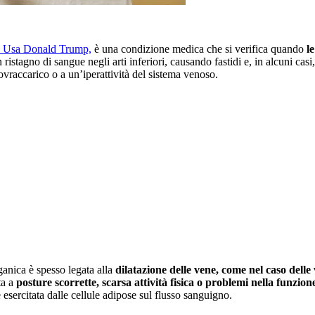
nte Usa Donald Trump,
è una condizione medica che si verifica quando
le
stagno di sangue negli arti inferiori, causando fastidi e, in alcuni casi
ovraccarico o a un’iperattività del sistema venoso.
anica è spesso legata alla
dilatazione delle vene, come nel caso delle
ta a
posture scorrette, scarsa attività fisica o problemi nella funz
 esercitata dalle cellule adipose sul flusso sanguigno.