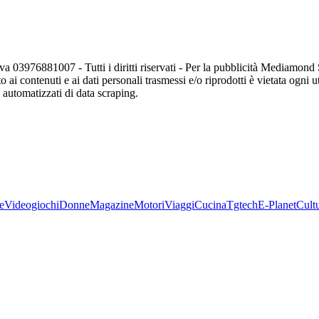
va 03976881007 - Tutti i diritti riservati - Per la pubblicità Mediamon
o ai contenuti e ai dati personali trasmessi e/o riprodotti è vietata ogni 
zi automatizzati di data scraping.
e
Videogiochi
Donne
Magazine
Motori
Viaggi
Cucina
Tgtech
E-Planet
Cult