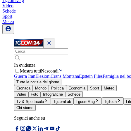
TgcomMag
Video
Schede
Sport
Meteo
In evidenza
Mostra tutti
Nascondi
Guerra Iran
Elezioni
Crans Montana
Epstein Files
Famiglia nel b
Tutte le notizie del giorno
Cronaca
Mondo
Politica
Economia
Sport
Meteo
Video
Foto
Infografiche
Schede
Tv & Spettacolo
TgcomLab
TgcomMag
TgTech
Lif
Chi siamo
Seguici anche su