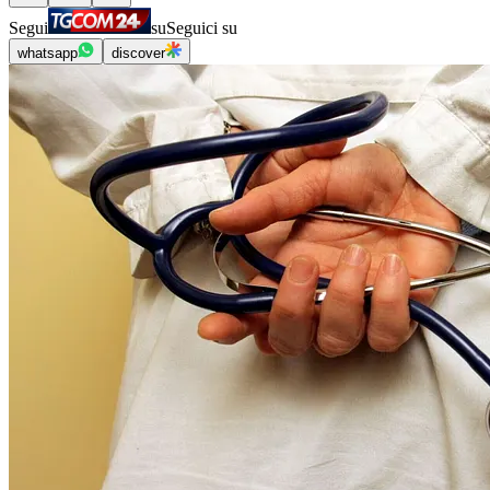
Segui
su
Seguici su
whatsapp
discover