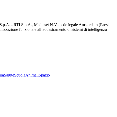
d S.p.A. - RTI S.p.A., Mediaset N.V., sede legale Amsterdam (Paesi
utilizzazione funzionale all’addestramento di sistemi di intelligenza
ura
Salute
Scuola
Animali
Spazio