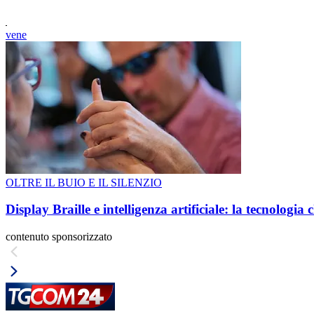
vene
OLTRE IL BUIO E IL SILENZIO
Display Braille e intelligenza artificiale: la tecnologi
contenuto sponsorizzato