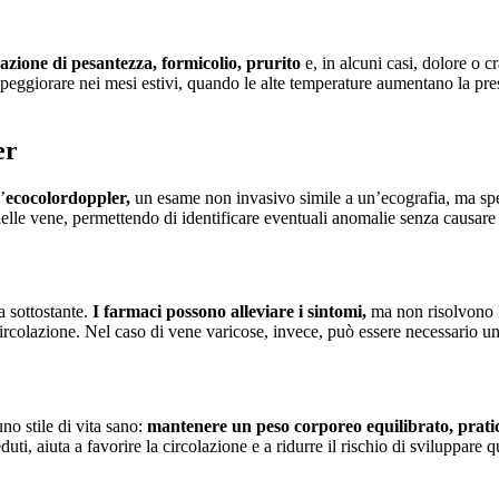
sazione di pesantezza, formicolio, prurito
e, in alcuni casi, dolore o 
 peggiorare nei mesi estivi, quando le alte temperature aumentano la pres
er
’
ecocolordoppler,
un esame non invasivo simile a un’ecografia, ma spec
o delle vene, permettendo di identificare eventuali anomalie senza causare
a sottostante.
I farmaci possono alleviare i sintomi,
ma non risolvono l
ircolazione. Nel caso di vene varicose, invece, può essere necessario un
no stile di vita sano:
mantenere un peso corporeo equilibrato, pratica
duti, aiuta a favorire la circolazione e a ridurre il rischio di sviluppare 