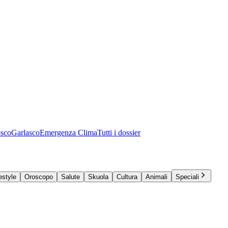
osco
Garlasco
Emergenza Clima
Tutti i dossier
estyle
Oroscopo
Salute
Skuola
Cultura
Animali
Speciali