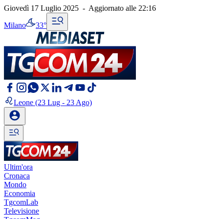
Giovedì 17 Luglio 2025
-
Aggiornato alle
22:16
Milano
33°
Leone
(23 Lug - 23 Ago)
Ultim'ora
Cronaca
Mondo
Economia
TgcomLab
Televisione