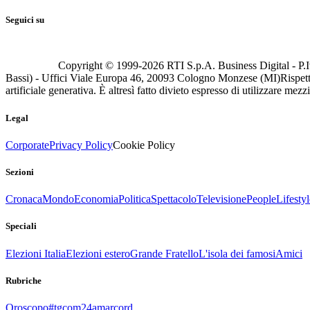
Seguici su
Copyright © 1999-
2026
RTI S.p.A. Business Digital - P.I
Bassi) - Uffici Viale Europa 46, 20093 Cologno Monzese (MI)
Rispett
artificiale generativa. È altresì fatto divieto espresso di utilizzare mez
Legal
Corporate
Privacy Policy
Cookie Policy
Sezioni
Cronaca
Mondo
Economia
Politica
Spettacolo
Televisione
People
Lifestyl
Speciali
Elezioni Italia
Elezioni estero
Grande Fratello
L'isola dei famosi
Amici
Rubriche
Oroscopo
#tgcom24amarcord