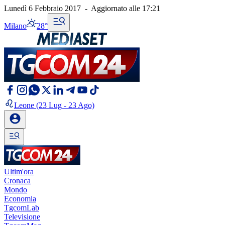
Lunedì 6 Febbraio 2017
-
Aggiornato alle
17:21
Milano
28°
Leone
(23 Lug - 23 Ago)
Ultim'ora
Cronaca
Mondo
Economia
TgcomLab
Televisione