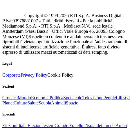
Copyright © 1999-
2026
RTI S.p.A. Business Digital -
P.Iva 03976881007 - Tutti i diritti riservati - Per la pubblicità
Mediamond S.p.A. - RTI S.p.A., Mediaset N.V., sede legale
Amsterdam (Paesi Bassi) - Uffici Viale Europa 46, 20093 Cologno
Monzese (MI)
Rispetto ai contenuti e ai dati personali trasmessi e/o
riprodotti è vietata ogni utilizzazione funzionale all’addestramento di
sistemi di intelligenza artificiale generativa. È altresì fatto divieto
espresso di utilizzare mezzi automatizzati di data scraping.
Legal
Corporate
Privacy Policy
Cookie Policy
Sezioni
Cronaca
Mondo
Economia
Politica
Spettacolo
Televisione
People
Lifestyl
Planet
Cultura
Salute
Scuola
Animali
Spazio
Speciali
Elezioni Italia
Elezioni estero
Grande Fratello
L'isola dei famosi
Amici