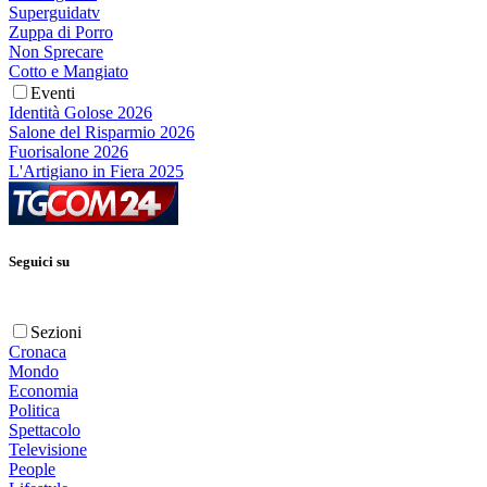
Superguidatv
Zuppa di Porro
Non Sprecare
Cotto e Mangiato
Eventi
Identità Golose 2026
Salone del Risparmio 2026
Fuorisalone 2026
L'Artigiano in Fiera 2025
Seguici su
Sezioni
Cronaca
Mondo
Economia
Politica
Spettacolo
Televisione
People