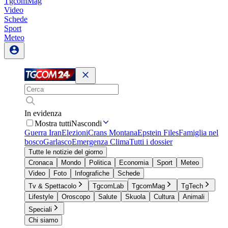
TgcomMag
Video
Schede
Sport
Meteo
In evidenza
Mostra tutti
Nascondi
Guerra Iran
Elezioni
Crans Montana
Epstein Files
Famiglia nel
bosco
Garlasco
Emergenza Clima
Tutti i dossier
Tutte le notizie del giorno
Cronaca
Mondo
Politica
Economia
Sport
Meteo
Video
Foto
Infografiche
Schede
Tv & Spettacolo
TgcomLab
TgcomMag
TgTech
Lifestyle
Oroscopo
Salute
Skuola
Cultura
Animali
Speciali
Chi siamo