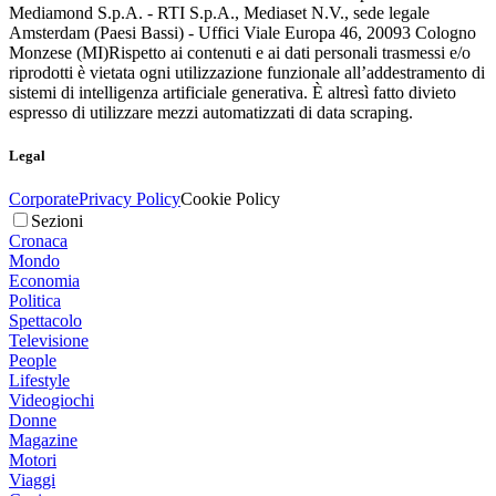
Mediamond S.p.A. - RTI S.p.A., Mediaset N.V., sede legale
Amsterdam (Paesi Bassi) - Uffici Viale Europa 46, 20093 Cologno
Monzese (MI)
Rispetto ai contenuti e ai dati personali trasmessi e/o
riprodotti è vietata ogni utilizzazione funzionale all’addestramento di
sistemi di intelligenza artificiale generativa. È altresì fatto divieto
espresso di utilizzare mezzi automatizzati di data scraping.
Legal
Corporate
Privacy Policy
Cookie Policy
Sezioni
Cronaca
Mondo
Economia
Politica
Spettacolo
Televisione
People
Lifestyle
Videogiochi
Donne
Magazine
Motori
Viaggi