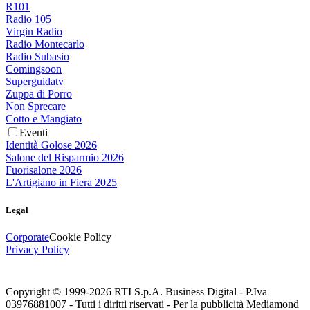
R101
Radio 105
Virgin Radio
Radio Montecarlo
Radio Subasio
Comingsoon
Superguidatv
Zuppa di Porro
Non Sprecare
Cotto e Mangiato
Eventi
Identità Golose 2026
Salone del Risparmio 2026
Fuorisalone 2026
L'Artigiano in Fiera 2025
Legal
Corporate
Cookie Policy
Privacy Policy
Copyright © 1999-
2026
RTI S.p.A. Business Digital - P.Iva
03976881007 - Tutti i diritti riservati - Per la pubblicità Mediamond