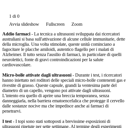
1
di 0
Avvia slideshow
Fullscreen
Zoom
Addio farmaci
- La tecnica a ultrasuoni sviluppata dai ricercatori
australiani si basa sull'attivazione di alcune cellule immunitarie, dette
della microglia. Una volta stimolate, queste unità cominciano a
fagocitare le placche amiloidi, autentico flagello per i malati di
Alzheimer. Il tutto senza l'ausilio di farmaci, in particolare di quelli
neurolettici, fonte di gravi controindicazioni per la salute
cardiovascolare.
Micro-bolle attivate dagli ultrasuoni
- Durante i test, i ricercatori
hanno iniettato nei roditori delle speciali micro-bolle contenenti gas e
rivestite di grasso. Queste capsule, grandi la ventesima parte del
diametro di un capello, vengono poi attivate dagli ultrasuoni.
L'intento era quello di aprire una breccia temporanea, senza
danneggiarla, nella barriera ematoencefalica che protegge il cervello
dalle sostanze nocive ma che impedisce anche ai farmaci di
penetrarvi.
I test
- I topi sono stati sottoposti a brevissime esposizioni di
ultrasuoni ripetute per sette settimane. Al termine degli esperimenti