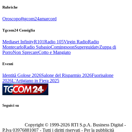
Rubriche
Oroscopo
#tgcom24amarcord
Tgcom24 Consiglia
Mediaset Infinity
R101
Radio 105
Virgin Radio
Radio
Montecarlo
Radio Subasio
Comingsoon
Superguidatv
Zuppa di
Porro
Non Sprecare
Cotto e Mangiato
Eventi
Identità Golose 2026
Salone del Risparmio 2026
Fuorisalone
2026
L'Artigiano in Fiera 2025
Seguici su
Copyright © 1999-
2026
RTI S.p.A. Business Digital -
P.Iva 03976881007 - Tutti i diritti riservati - Per la pubblicità