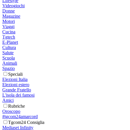
Lifestyle
Videogiochi
Donne
Magazine
Motori
Viaggi
Cucina
Tgtech
E-Planet
Cultura
Salute
Scuola
Animali
Spazio
Speciali
Elezioni Italia
Elezioni estero
Grande Fratello
L'isola dei famosi
Amici
Rubriche
Oroscopo
#tgcom24amarcord
Tgcom24 Consiglia
Mediaset Infinity