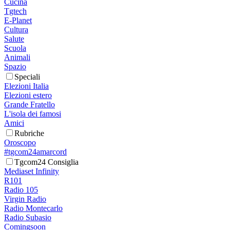
Cucina
Tgtech
E-Planet
Cultura
Salute
Scuola
Animali
Spazio
Speciali
Elezioni Italia
Elezioni estero
Grande Fratello
L'isola dei famosi
Amici
Rubriche
Oroscopo
#tgcom24amarcord
Tgcom24 Consiglia
Mediaset Infinity
R101
Radio 105
Virgin Radio
Radio Montecarlo
Radio Subasio
Comingsoon