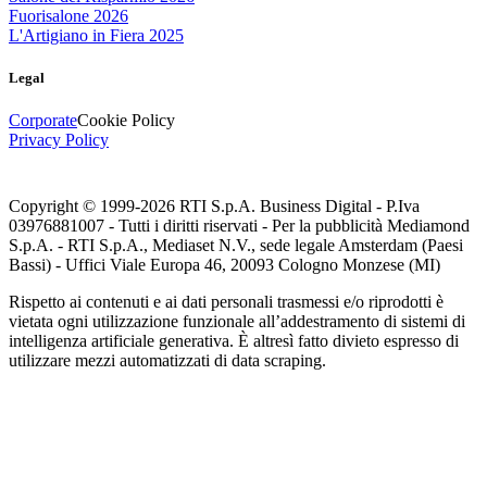
Fuorisalone 2026
L'Artigiano in Fiera 2025
Legal
Corporate
Cookie Policy
Privacy Policy
Copyright © 1999-
2026
RTI S.p.A. Business Digital - P.Iva
03976881007 - Tutti i diritti riservati - Per la pubblicità Mediamond
S.p.A. - RTI S.p.A., Mediaset N.V., sede legale Amsterdam (Paesi
Bassi) - Uffici Viale Europa 46, 20093 Cologno Monzese (MI)
Rispetto ai contenuti e ai dati personali trasmessi e/o riprodotti è
vietata ogni utilizzazione funzionale all’addestramento di sistemi di
intelligenza artificiale generativa. È altresì fatto divieto espresso di
utilizzare mezzi automatizzati di data scraping.