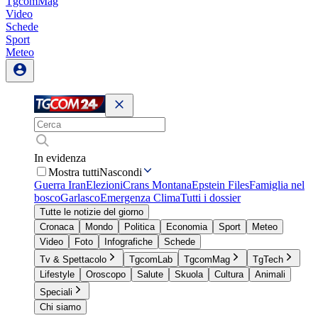
TgcomMag
Video
Schede
Sport
Meteo
In evidenza
Mostra tutti
Nascondi
Guerra Iran
Elezioni
Crans Montana
Epstein Files
Famiglia nel
bosco
Garlasco
Emergenza Clima
Tutti i dossier
Tutte le notizie del giorno
Cronaca
Mondo
Politica
Economia
Sport
Meteo
Video
Foto
Infografiche
Schede
Tv & Spettacolo
TgcomLab
TgcomMag
TgTech
Lifestyle
Oroscopo
Salute
Skuola
Cultura
Animali
Speciali
Chi siamo