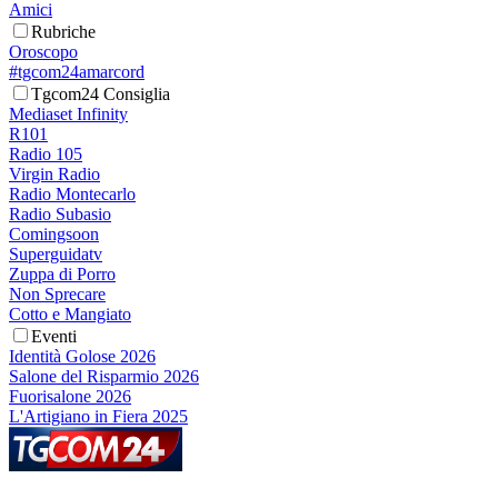
Amici
Rubriche
Oroscopo
#tgcom24amarcord
Tgcom24 Consiglia
Mediaset Infinity
R101
Radio 105
Virgin Radio
Radio Montecarlo
Radio Subasio
Comingsoon
Superguidatv
Zuppa di Porro
Non Sprecare
Cotto e Mangiato
Eventi
Identità Golose 2026
Salone del Risparmio 2026
Fuorisalone 2026
L'Artigiano in Fiera 2025