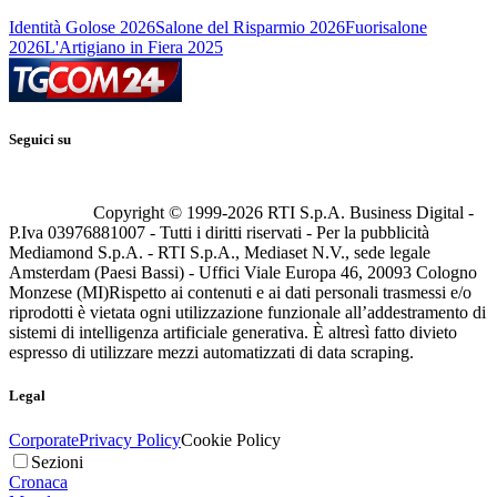
Identità Golose 2026
Salone del Risparmio 2026
Fuorisalone
2026
L'Artigiano in Fiera 2025
Seguici su
Copyright © 1999-
2026
RTI S.p.A. Business Digital -
P.Iva 03976881007 - Tutti i diritti riservati - Per la pubblicità
Mediamond S.p.A. - RTI S.p.A., Mediaset N.V., sede legale
Amsterdam (Paesi Bassi) - Uffici Viale Europa 46, 20093 Cologno
Monzese (MI)
Rispetto ai contenuti e ai dati personali trasmessi e/o
riprodotti è vietata ogni utilizzazione funzionale all’addestramento di
sistemi di intelligenza artificiale generativa. È altresì fatto divieto
espresso di utilizzare mezzi automatizzati di data scraping.
Legal
Corporate
Privacy Policy
Cookie Policy
Sezioni
Cronaca