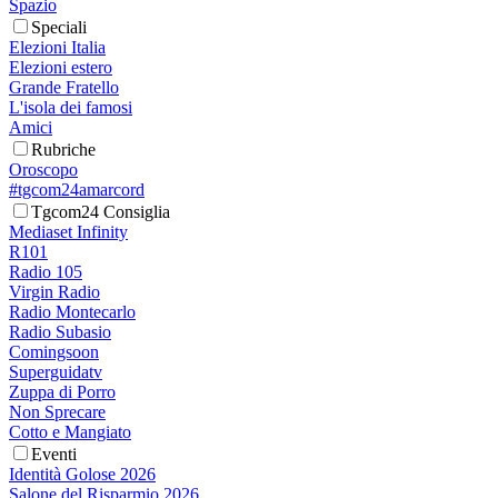
Spazio
Speciali
Elezioni Italia
Elezioni estero
Grande Fratello
L'isola dei famosi
Amici
Rubriche
Oroscopo
#tgcom24amarcord
Tgcom24 Consiglia
Mediaset Infinity
R101
Radio 105
Virgin Radio
Radio Montecarlo
Radio Subasio
Comingsoon
Superguidatv
Zuppa di Porro
Non Sprecare
Cotto e Mangiato
Eventi
Identità Golose 2026
Salone del Risparmio 2026