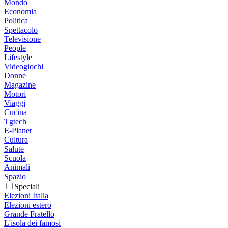
Mondo
Economia
Politica
Spettacolo
Televisione
People
Lifestyle
Videogiochi
Donne
Magazine
Motori
Viaggi
Cucina
Tgtech
E-Planet
Cultura
Salute
Scuola
Animali
Spazio
Speciali
Elezioni Italia
Elezioni estero
Grande Fratello
L'isola dei famosi