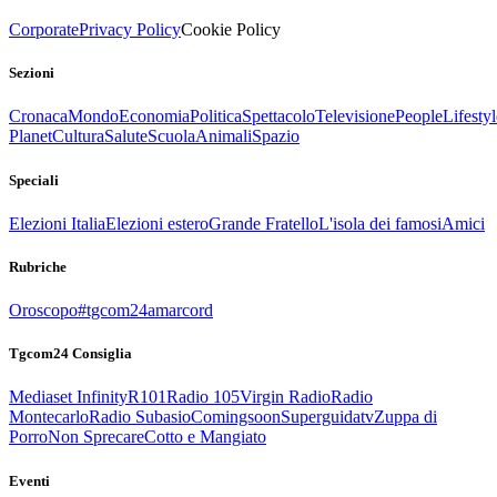
Corporate
Privacy Policy
Cookie Policy
Sezioni
Cronaca
Mondo
Economia
Politica
Spettacolo
Televisione
People
Lifestyl
Planet
Cultura
Salute
Scuola
Animali
Spazio
Speciali
Elezioni Italia
Elezioni estero
Grande Fratello
L'isola dei famosi
Amici
Rubriche
Oroscopo
#tgcom24amarcord
Tgcom24 Consiglia
Mediaset Infinity
R101
Radio 105
Virgin Radio
Radio
Montecarlo
Radio Subasio
Comingsoon
Superguidatv
Zuppa di
Porro
Non Sprecare
Cotto e Mangiato
Eventi