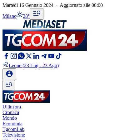
Martedì 16 Gennaio 2024
-
Aggiornato alle
08:00
Milano
28°
Leone
(23 Lug - 23 Ago)
Ultim'ora
Cronaca
Mondo
Economia
TgcomLab
Televisione