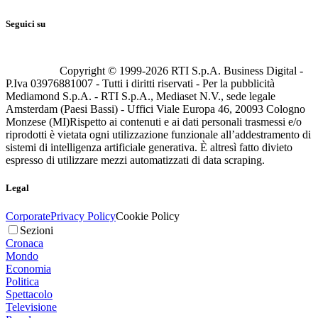
Seguici su
Copyright © 1999-
2026
RTI S.p.A. Business Digital -
P.Iva 03976881007 - Tutti i diritti riservati - Per la pubblicità
Mediamond S.p.A. - RTI S.p.A., Mediaset N.V., sede legale
Amsterdam (Paesi Bassi) - Uffici Viale Europa 46, 20093 Cologno
Monzese (MI)
Rispetto ai contenuti e ai dati personali trasmessi e/o
riprodotti è vietata ogni utilizzazione funzionale all’addestramento di
sistemi di intelligenza artificiale generativa. È altresì fatto divieto
espresso di utilizzare mezzi automatizzati di data scraping.
Legal
Corporate
Privacy Policy
Cookie Policy
Sezioni
Cronaca
Mondo
Economia
Politica
Spettacolo
Televisione