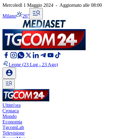
Mercoledì 1 Maggio 2024
-
Aggiornato alle
08:00
Milano
26°
Leone
(23 Lug - 23 Ago)
Ultim'ora
Cronaca
Mondo
Economia
TgcomLab
Televisione