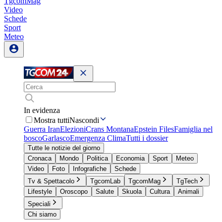
TgcomMag
Video
Schede
Sport
Meteo
In evidenza
Mostra tutti
Nascondi
Guerra Iran
Elezioni
Crans Montana
Epstein Files
Famiglia nel
bosco
Garlasco
Emergenza Clima
Tutti i dossier
Tutte le notizie del giorno
Cronaca
Mondo
Politica
Economia
Sport
Meteo
Video
Foto
Infografiche
Schede
Tv & Spettacolo
TgcomLab
TgcomMag
TgTech
Lifestyle
Oroscopo
Salute
Skuola
Cultura
Animali
Speciali
Chi siamo