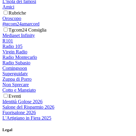
L'isola dei famosi
Amici
Rubriche
Oroscopo
#tgcom24amarcord
Tgcom24 Consiglia
Mediaset Infinity
R101
Radio 105
Virgin Radio
Radio Montecarlo
Radio Subasio
Comingsoon
Superguidatv
Zuppa di Porro
Non Sprecare
Cotto e Mangiato
Eventi
Identità Golose 2026
Salone del Risparmio 2026
Fuorisalone 2026
L'Artigiano in Fiera 2025
Legal