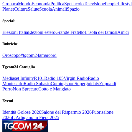
Cronaca
Mondo
Economia
Politica
Spettacolo
Televisione
People
Lifestyl
Planet
Cultura
Salute
Scuola
Animali
Spazio
Speciali
Elezioni Italia
Elezioni estero
Grande Fratello
L'isola dei famosi
Amici
Rubriche
Oroscopo
#tgcom24amarcord
Tgcom24 Consiglia
Mediaset Infinity
R101
Radio 105
Virgin Radio
Radio
Montecarlo
Radio Subasio
Comingsoon
Superguidatv
Zuppa di
Porro
Non Sprecare
Cotto e Mangiato
Eventi
Identità Golose 2026
Salone del Risparmio 2026
Fuorisalone
2026
L'Artigiano in Fiera 2025