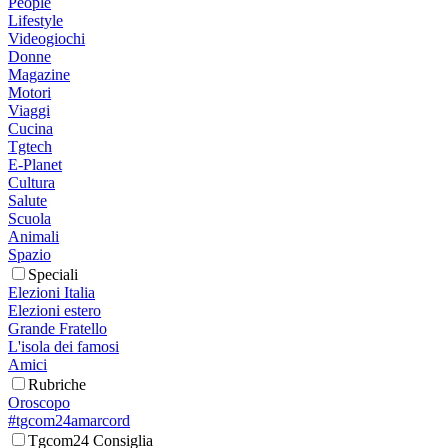
People
Lifestyle
Videogiochi
Donne
Magazine
Motori
Viaggi
Cucina
Tgtech
E-Planet
Cultura
Salute
Scuola
Animali
Spazio
Speciali
Elezioni Italia
Elezioni estero
Grande Fratello
L'isola dei famosi
Amici
Rubriche
Oroscopo
#tgcom24amarcord
Tgcom24 Consiglia