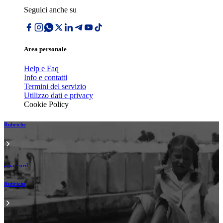
Seguici anche su
Area personale
Help e Faq
Info e contatti
Termini del servizio
Utilizzo dati e privacy
Cookie Policy
Rubriche
amarcord
Rubriche