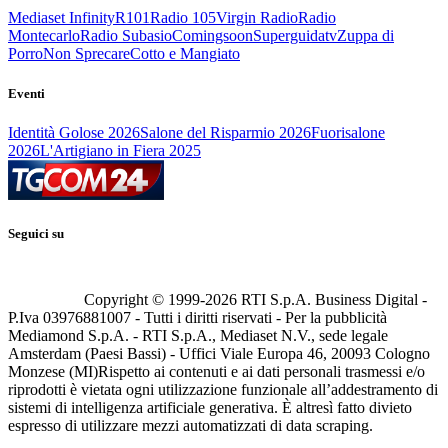
Mediaset Infinity
R101
Radio 105
Virgin Radio
Radio
Montecarlo
Radio Subasio
Comingsoon
Superguidatv
Zuppa di
Porro
Non Sprecare
Cotto e Mangiato
Eventi
Identità Golose 2026
Salone del Risparmio 2026
Fuorisalone
2026
L'Artigiano in Fiera 2025
Seguici su
Copyright © 1999-
2026
RTI S.p.A. Business Digital -
P.Iva 03976881007 - Tutti i diritti riservati - Per la pubblicità
Mediamond S.p.A. - RTI S.p.A., Mediaset N.V., sede legale
Amsterdam (Paesi Bassi) - Uffici Viale Europa 46, 20093 Cologno
Monzese (MI)
Rispetto ai contenuti e ai dati personali trasmessi e/o
riprodotti è vietata ogni utilizzazione funzionale all’addestramento di
sistemi di intelligenza artificiale generativa. È altresì fatto divieto
espresso di utilizzare mezzi automatizzati di data scraping.