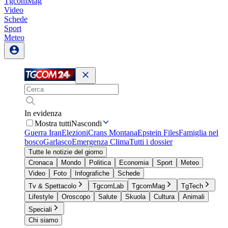
TgcomMag
Video
Schede
Sport
Meteo
In evidenza
Mostra tutti
Nascondi
Guerra Iran
Elezioni
Crans Montana
Epstein Files
Famiglia nel
bosco
Garlasco
Emergenza Clima
Tutti i dossier
Tutte le notizie del giorno
Cronaca
Mondo
Politica
Economia
Sport
Meteo
Video
Foto
Infografiche
Schede
Tv & Spettacolo
TgcomLab
TgcomMag
TgTech
Lifestyle
Oroscopo
Salute
Skuola
Cultura
Animali
Speciali
Chi siamo