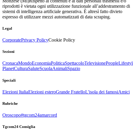
Monzese (MI)
Rispetto ai contenuti e ai dati personali trasmessi e/o
riprodotti è vietata ogni utilizzazione funzionale all’addestramento di
sistemi di intelligenza artificiale generativa. È altresì fatto divieto
espresso di utilizzare mezzi automatizzati di data scraping.
Legal
Corporate
Privacy Policy
Cookie Policy
Sezioni
Cronaca
Mondo
Economia
Politica
Spettacolo
Televisione
People
Lifestyl
Planet
Cultura
Salute
Scuola
Animali
Spazio
Speciali
Elezioni Italia
Elezioni estero
Grande Fratello
L'isola dei famosi
Amici
Rubriche
Oroscopo
#tgcom24amarcord
Tgcom24 Consiglia