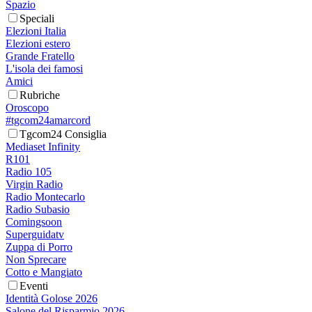
Spazio
Speciali
Elezioni Italia
Elezioni estero
Grande Fratello
L'isola dei famosi
Amici
Rubriche
Oroscopo
#tgcom24amarcord
Tgcom24 Consiglia
Mediaset Infinity
R101
Radio 105
Virgin Radio
Radio Montecarlo
Radio Subasio
Comingsoon
Superguidatv
Zuppa di Porro
Non Sprecare
Cotto e Mangiato
Eventi
Identità Golose 2026
Salone del Risparmio 2026