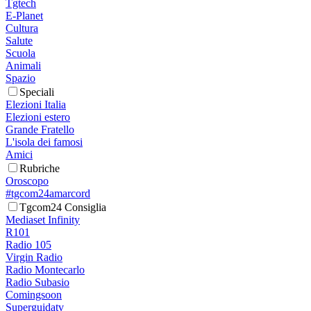
Tgtech
E-Planet
Cultura
Salute
Scuola
Animali
Spazio
Speciali
Elezioni Italia
Elezioni estero
Grande Fratello
L'isola dei famosi
Amici
Rubriche
Oroscopo
#tgcom24amarcord
Tgcom24 Consiglia
Mediaset Infinity
R101
Radio 105
Virgin Radio
Radio Montecarlo
Radio Subasio
Comingsoon
Superguidatv