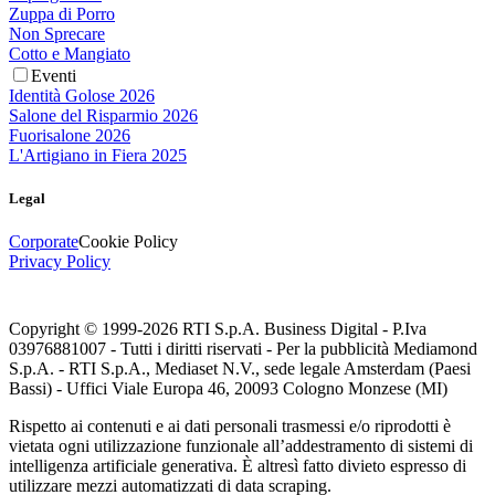
Zuppa di Porro
Non Sprecare
Cotto e Mangiato
Eventi
Identità Golose 2026
Salone del Risparmio 2026
Fuorisalone 2026
L'Artigiano in Fiera 2025
Legal
Corporate
Cookie Policy
Privacy Policy
Copyright © 1999-
2026
RTI S.p.A. Business Digital - P.Iva
03976881007 - Tutti i diritti riservati - Per la pubblicità Mediamond
S.p.A. - RTI S.p.A., Mediaset N.V., sede legale Amsterdam (Paesi
Bassi) - Uffici Viale Europa 46, 20093 Cologno Monzese (MI)
Rispetto ai contenuti e ai dati personali trasmessi e/o riprodotti è
vietata ogni utilizzazione funzionale all’addestramento di sistemi di
intelligenza artificiale generativa. È altresì fatto divieto espresso di
utilizzare mezzi automatizzati di data scraping.