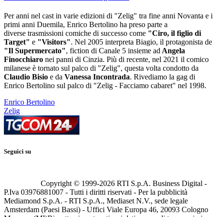
Per anni nel cast in varie edizioni di "Zelig" tra fine anni Novanta e i
primi anni Duemila, Enrico Bertolino ha preso parte a
diverse trasmissioni comiche di successo come
"Ciro, il figlio di
Target"
e
"Visitors"
. Nel 2005 interpreta Biagio, il protagonista de
"Il Supermercato"
, fiction di Canale 5 insieme ad
Angela
Finocchiaro
nei panni di Cinzia. Più di recente, nel 2021 il comico
milanese è tornato sul palco di "Zelig", questa volta condotto da
Claudio Bisio
e da
Vanessa Incontrada
. Rivediamo la gag di
Enrico Bertolino sul palco di "Zelig - Facciamo cabaret" nel 1998.
Enrico Bertolino
Zelig
Seguici su
Copyright © 1999-
2026
RTI S.p.A. Business Digital -
P.Iva 03976881007 - Tutti i diritti riservati - Per la pubblicità
Mediamond S.p.A. - RTI S.p.A., Mediaset N.V., sede legale
Amsterdam (Paesi Bassi) - Uffici Viale Europa 46, 20093 Cologno