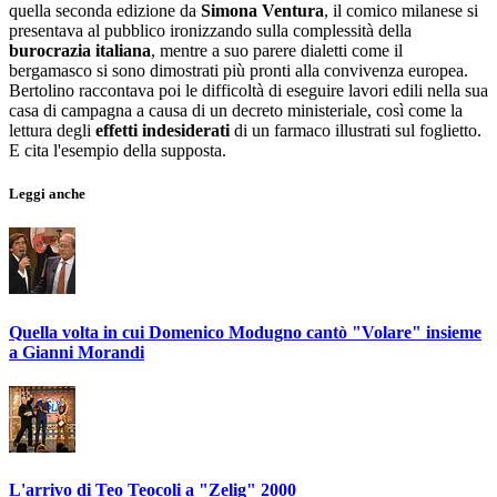
quella seconda edizione da
Simona Ventura
, il comico milanese si
presentava al pubblico ironizzando sulla complessità della
burocrazia italiana
, mentre a suo parere dialetti come il
bergamasco si sono dimostrati più pronti alla convivenza europea.
Bertolino raccontava poi le difficoltà di eseguire lavori edili nella sua
casa di campagna a causa di un decreto ministeriale, così come la
lettura degli
effetti indesiderati
di un farmaco illustrati sul foglietto.
E cita l'esempio della supposta.
Leggi anche
Quella volta in cui Domenico Modugno cantò "Volare" insieme
a Gianni Morandi
L'arrivo di Teo Teocoli a "Zelig" 2000