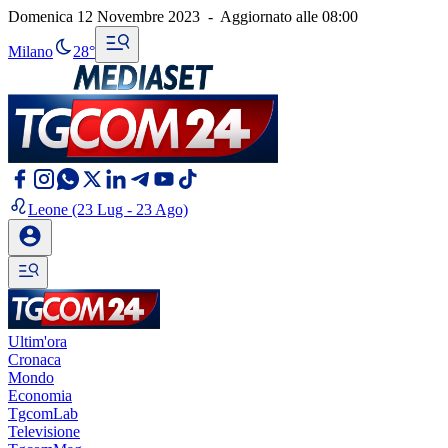
Domenica 12 Novembre 2023
-
Aggiornato alle
08:00
Milano
28°
Leone
(23 Lug - 23 Ago)
Ultim'ora
Cronaca
Mondo
Economia
TgcomLab
Televisione