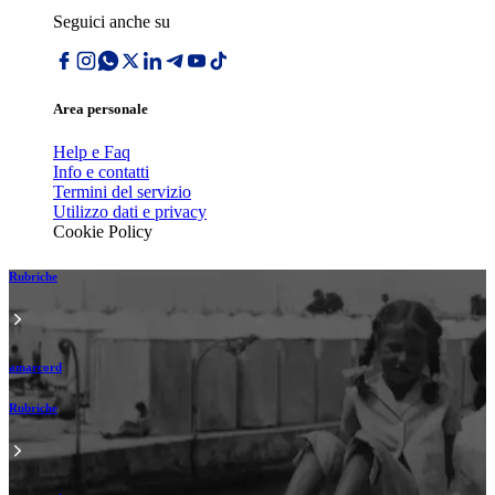
Seguici anche su
Area personale
Help e Faq
Info e contatti
Termini del servizio
Utilizzo dati e privacy
Cookie Policy
Rubriche
amarcord
Rubriche