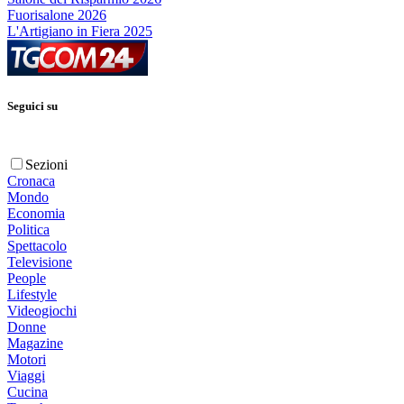
Fuorisalone 2026
L'Artigiano in Fiera 2025
Seguici su
Sezioni
Cronaca
Mondo
Economia
Politica
Spettacolo
Televisione
People
Lifestyle
Videogiochi
Donne
Magazine
Motori
Viaggi
Cucina