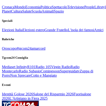
Cronaca
Mondo
Economia
Politica
Spettacolo
Televisione
People
Lifestyl
Planet
Cultura
Salute
Scuola
Animali
Spazio
Speciali
Elezioni Italia
Elezioni estero
Grande Fratello
L'isola dei famosi
Amici
Rubriche
Oroscopo
#tgcom24amarcord
Tgcom24 Consiglia
Mediaset Infinity
R101
Radio 105
Virgin Radio
Radio
Montecarlo
Radio Subasio
Comingsoon
Superguidatv
Zuppa di
Porro
Non Sprecare
Cotto e Mangiato
Eventi
Identità Golose 2026
Salone del Risparmio 2026
Fuorisalone
2026
L'Artigiano in Fiera 2025