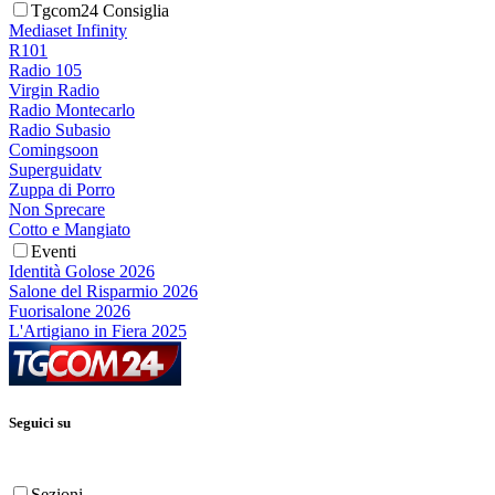
Tgcom24 Consiglia
Mediaset Infinity
R101
Radio 105
Virgin Radio
Radio Montecarlo
Radio Subasio
Comingsoon
Superguidatv
Zuppa di Porro
Non Sprecare
Cotto e Mangiato
Eventi
Identità Golose 2026
Salone del Risparmio 2026
Fuorisalone 2026
L'Artigiano in Fiera 2025
Seguici su
Sezioni