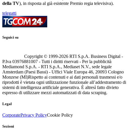
della TV
), in risposta al già esistente Premio regia televisiva).
telegatti
Seguici su
Copyright © 1999-
2026
RTI S.p.A. Business Digital -
P.Iva 03976881007 - Tutti i diritti riservati - Per la pubblicità
Mediamond S.p.A. - RTI S.p.A., Mediaset N.V., sede legale
Amsterdam (Paesi Bassi) - Uffici Viale Europa 46, 20093 Cologno
Monzese (MI)
Rispetto ai contenuti e ai dati personali trasmessi e/o
riprodotti è vietata ogni utilizzazione funzionale all’addestramento di
sistemi di intelligenza artificiale generativa. È altresì fatto divieto
espresso di utilizzare mezzi automatizzati di data scraping.
Legal
Corporate
Privacy Policy
Cookie Policy
Sezioni