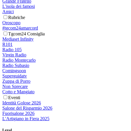
Grande Fratello
L'isola dei famosi
Amici
Rubriche
Oroscopo
#tgcom24amarcord
Tgcom24 Consiglia
Mediaset Infinity
R101
Radio 105
Virgin Radio
Radio Montecarlo
Radio Subasio
Comingsoon
Superguidatv
Zuppa di Porro
Non Sprecare
Cotto e Mangiato
Eventi
Identità Golose 2026
Salone del Risparmio 2026
Fuorisalone 2026
L'Artigiano in Fiera 2025
Legal