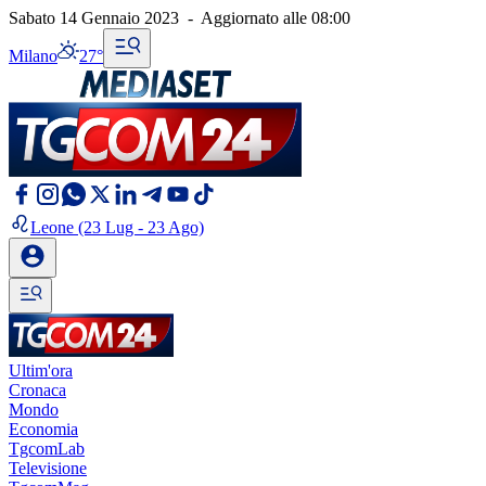
Sabato 14 Gennaio 2023
-
Aggiornato alle
08:00
Milano
27°
Leone
(23 Lug - 23 Ago)
Ultim'ora
Cronaca
Mondo
Economia
TgcomLab
Televisione