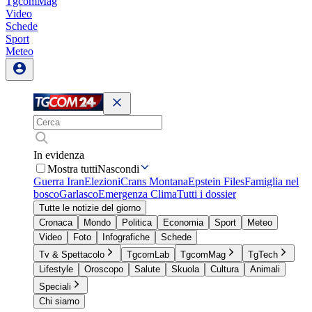
TgcomMag
Video
Schede
Sport
Meteo
In evidenza
Mostra tutti
Nascondi
Guerra Iran
Elezioni
Crans Montana
Epstein Files
Famiglia nel
bosco
Garlasco
Emergenza Clima
Tutti i dossier
Tutte le notizie del giorno
Cronaca
Mondo
Politica
Economia
Sport
Meteo
Video
Foto
Infografiche
Schede
Tv & Spettacolo
TgcomLab
TgcomMag
TgTech
Lifestyle
Oroscopo
Salute
Skuola
Cultura
Animali
Speciali
Chi siamo