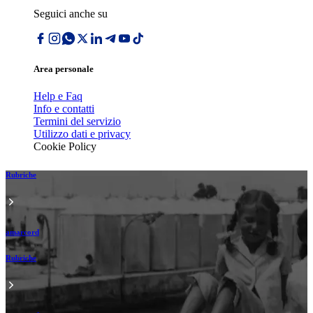
Seguici anche su
Area personale
Help e Faq
Info e contatti
Termini del servizio
Utilizzo dati e privacy
Cookie Policy
Rubriche
amarcord
Rubriche