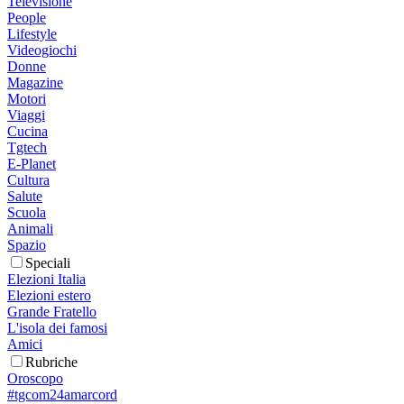
Televisione
People
Lifestyle
Videogiochi
Donne
Magazine
Motori
Viaggi
Cucina
Tgtech
E-Planet
Cultura
Salute
Scuola
Animali
Spazio
Speciali
Elezioni Italia
Elezioni estero
Grande Fratello
L'isola dei famosi
Amici
Rubriche
Oroscopo
#tgcom24amarcord