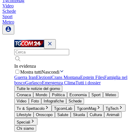
TgcomMag
Video
Schede
Sport
Meteo
In evidenza
Mostra tutti
Nascondi
Guerra Iran
Elezioni
Crans Montana
Epstein Files
Famiglia nel
bosco
Garlasco
Emergenza Clima
Tutti i dossier
Tutte le notizie del giorno
Cronaca
Mondo
Politica
Economia
Sport
Meteo
Video
Foto
Infografiche
Schede
Tv & Spettacolo
TgcomLab
TgcomMag
TgTech
Lifestyle
Oroscopo
Salute
Skuola
Cultura
Animali
Speciali
Chi siamo