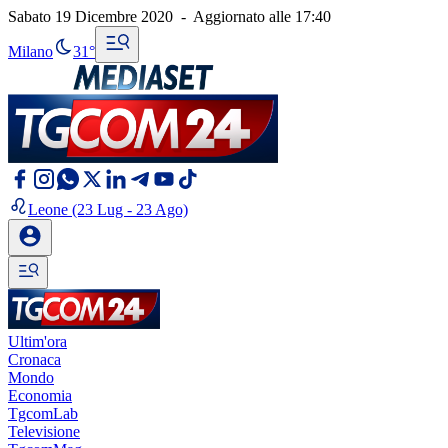
Sabato 19 Dicembre 2020
-
Aggiornato alle
17:40
Milano
31°
Leone
(23 Lug - 23 Ago)
Ultim'ora
Cronaca
Mondo
Economia
TgcomLab
Televisione