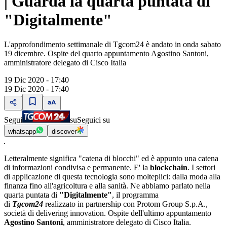
| Guarda la quarta puntata di
"Digitalmente"
L'approfondimento settimanale di Tgcom24 è andato in onda sabato
19 dicembre. Ospite del quarto appuntamento Agostino Santoni,
amministratore delegato di Cisco Italia
19 Dic 2020 - 17:40
19 Dic 2020 - 17:40
Segui
su
Seguici su
whatsapp
discover
Letteralmente significa "catena di blocchi" ed è appunto una catena
di informazioni condivisa e permanente. E' la
blockchain
. I settori
di applicazione di questa tecnologia sono molteplici: dalla moda alla
finanza fino all'agricoltura e alla sanità. Ne abbiamo parlato nella
quarta puntata di
"Digitalmente"
, il programma
di
Tgcom24
realizzato in partnership con Protom Group S.p.A.,
società di delivering innovation. Ospite dell'ultimo appuntamento
Agostino Santoni
, amministratore delegato di Cisco Italia.