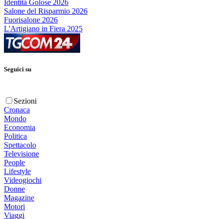
Identità Golose 2026
Salone del Risparmio 2026
Fuorisalone 2026
L'Artigiano in Fiera 2025
Seguici su
Sezioni
Cronaca
Mondo
Economia
Politica
Spettacolo
Televisione
People
Lifestyle
Videogiochi
Donne
Magazine
Motori
Viaggi