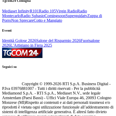
Tgcom24 Consiglia
Mediaset Infinity
R101
Radio 105
Virgin Radio
Radio
Montecarlo
Radio Subasio
Comingsoon
Superguidatv
Zuppa di
Porro
Non Sprecare
Cotto e Mangiato
Eventi
Identità Golose 2026
Salone del Risparmio 2026
Fuorisalone
2026
L'Artigiano in Fiera 2025
Seguici su
Copyright © 1999-
2026
RTI S.p.A. Business Digital -
P.Iva 03976881007 - Tutti i diritti riservati - Per la pubblicità
Mediamond S.p.A. - RTI S.p.A., Mediaset N.V., sede legale
Amsterdam (Paesi Bassi) - Uffici Viale Europa 46, 20093 Cologno
Monzese (MI)
Rispetto ai contenuti e ai dati personali trasmessi e/o
riprodotti è vietata ogni utilizzazione funzionale all’addestramento di
sistemi di intelligenza artificiale generativa. È altresì fatto divieto