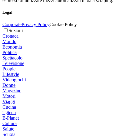
espresso di utilizzare mezzi automatizzati di data scraping.
Legal
Corporate
Privacy Policy
Cookie Policy
Sezioni
Cronaca
Mondo
Economia
Politica
Spettacolo
Televisione
People
Lifestyle
Videogiochi
Donne
Magazine
Motori
Viaggi
Cucina
Tgtech
E-Planet
Cultura
Salute
Scuola