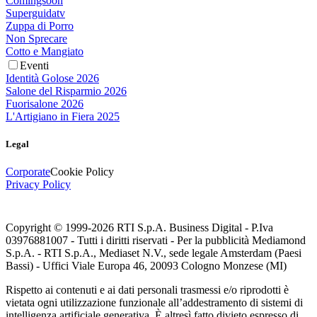
Comingsoon
Superguidatv
Zuppa di Porro
Non Sprecare
Cotto e Mangiato
Eventi
Identità Golose 2026
Salone del Risparmio 2026
Fuorisalone 2026
L'Artigiano in Fiera 2025
Legal
Corporate
Cookie Policy
Privacy Policy
Copyright © 1999-
2026
RTI S.p.A. Business Digital - P.Iva
03976881007 - Tutti i diritti riservati - Per la pubblicità Mediamond
S.p.A. - RTI S.p.A., Mediaset N.V., sede legale Amsterdam (Paesi
Bassi) - Uffici Viale Europa 46, 20093 Cologno Monzese (MI)
Rispetto ai contenuti e ai dati personali trasmessi e/o riprodotti è
vietata ogni utilizzazione funzionale all’addestramento di sistemi di
intelligenza artificiale generativa. È altresì fatto divieto espresso di