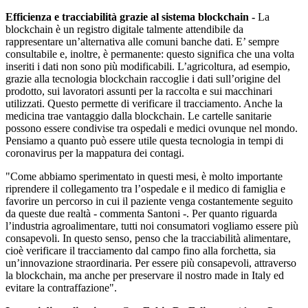
Efficienza e tracciabilità grazie al sistema blockchain -
La
blockchain è un registro digitale talmente attendibile da
rappresentare un’alternativa alle comuni banche dati. E’ sempre
consultabile e, inoltre, è permanente: questo significa che una volta
inseriti i dati non sono più modificabili. L’agricoltura, ad esempio,
grazie alla tecnologia blockchain raccoglie i dati sull’origine del
prodotto, sui lavoratori assunti per la raccolta e sui macchinari
utilizzati. Questo permette di verificare il tracciamento. Anche la
medicina trae vantaggio dalla blockchain. Le cartelle sanitarie
possono essere condivise tra ospedali e medici ovunque nel mondo.
Pensiamo a quanto può essere utile questa tecnologia in tempi di
coronavirus per la mappatura dei contagi.
"Come abbiamo sperimentato in questi mesi, è molto importante
riprendere il collegamento tra l’ospedale e il medico di famiglia e
favorire un percorso in cui il paziente venga costantemente seguito
da queste due realtà - commenta Santoni -. Per quanto riguarda
l’industria agroalimentare, tutti noi consumatori vogliamo essere più
consapevoli. In questo senso, penso che la tracciabilità alimentare,
cioè verificare il tracciamento dal campo fino alla forchetta, sia
un’innovazione straordinaria. Per essere più consapevoli, attraverso
la blockchain, ma anche per preservare il nostro made in Italy ed
evitare la contraffazione".