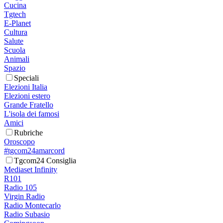
Cucina
Tgtech
E-Planet
Cultura
Salute
Scuola
Animali
Spazio
Speciali
Elezioni Italia
Elezioni estero
Grande Fratello
L'isola dei famosi
Amici
Rubriche
Oroscopo
#tgcom24amarcord
Tgcom24 Consiglia
Mediaset Infinity
R101
Radio 105
Virgin Radio
Radio Montecarlo
Radio Subasio