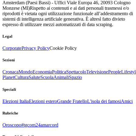
Amsterdam (Paesi Bassi) - Uffici Viale Europa 46, 20093 Cologno
Monzese (MI)
Rispetto ai contenuti e ai dati personali trasmessi e/o
riprodotti è vietata ogni utilizzazione funzionale all’addestramento di
sistemi di intelligenza artificiale generativa. È altresì fatto divieto
espresso di utilizzare mezzi automatizzati di data scraping.
Legal
Corporate
Privacy Policy
Cookie Policy
Sezioni
Cronaca
Mondo
Economia
Politica
Spettacolo
Televisione
People
Lifestyl
Planet
Cultura
Salute
Scuola
Animali
Spazio
Speciali
Elezioni Italia
Elezioni estero
Grande Fratello
L'isola dei famosi
Amici
Rubriche
Oroscopo
#tgcom24amarcord