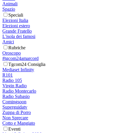
Animali
Spazio
Speciali
Elezioni Italia
Elezioni estero
Grande Fratello
L'isola dei famosi
Amici
Rubriche
Oroscopo
#tgcom24amarcord
Tgcom24 Consiglia
Mediaset Infinity
R101
Radio 105
Virgin Radio
Radio Montecarlo
Radio Subasio
Comingsoon
Superguidatv
Zuppa di Porro
Non Sprecare
Cotto e Mangiato
Eventi