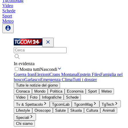
TgcomMag
Video
Schede
Sport
Meteo
In evidenza
Mostra tutti
Nascondi
Guerra Iran
Elezioni
Crans Montana
Epstein Files
Famiglia nel
bosco
Garlasco
Emergenza Clima
Tutti i dossier
Tutte le notizie del giorno
Cronaca
Mondo
Politica
Economia
Sport
Meteo
Video
Foto
Infografiche
Schede
Tv & Spettacolo
TgcomLab
TgcomMag
TgTech
Lifestyle
Oroscopo
Salute
Skuola
Cultura
Animali
Speciali
Chi siamo