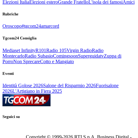
Elezioni Italia
Elezioni estero
Grande Fratello
L'isola dei famosi
Amici
Rubriche
Oroscopo
#tgcom24amarcord
Tgcom24 Consiglia
Mediaset Infinity
R101
Radio 105
Virgin Radio
Radio
Montecarlo
Radio Subasio
Comingsoon
Superguidatv
Zuppa di
Porro
Non Sprecare
Cotto e Mangiato
Eventi
Identità Golose 2026
Salone del Risparmio 2026
Fuorisalone
2026
L'Artigiano in Fiera 2025
Seguici su
Copyright © 1999-
2026
RTI S.p.A. Business Digital -