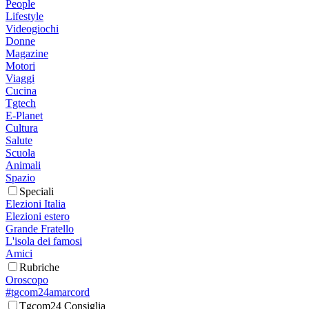
People
Lifestyle
Videogiochi
Donne
Magazine
Motori
Viaggi
Cucina
Tgtech
E-Planet
Cultura
Salute
Scuola
Animali
Spazio
Speciali
Elezioni Italia
Elezioni estero
Grande Fratello
L'isola dei famosi
Amici
Rubriche
Oroscopo
#tgcom24amarcord
Tgcom24 Consiglia