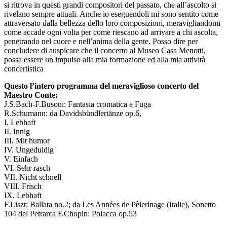
si ritrova in questi grandi compositori del passato, che all’ascolto si
rivelano sempre attuali. Anche io eseguendoli mi sono sentito come
attraversato dalla bellezza dello loro composizioni, meravigliandomi
come accade ogni volta per come riescano ad arrivare a chi ascolta,
penetrando nel cuore e nell’anima della gente. Posso dire per
concludere di auspicare che il concerto al Museo Casa Menotti,
possa essere un impulso alla mia formazione ed alla mia attività
concertistica
Questo l’intero programma del meraviglioso concerto del
Maestro Conte:
J.S.Bach-F.Busoni: Fantasia cromatica e Fuga
R.Schumann: da Davidsbündlertänze op.6,
I. Lebhaft
II. Innig
III. Mit humor
IV. Ungeduldig
V. Einfach
VI. Sehr rasch
VII. Nicht schnell
VIII. Frisch
IX. Lebhaft
F.Liszt: Ballata no.2; da Les Années de Pèlerinage (Italie), Sonetto
104 del Petrarca F.Chopin: Polacca op.53