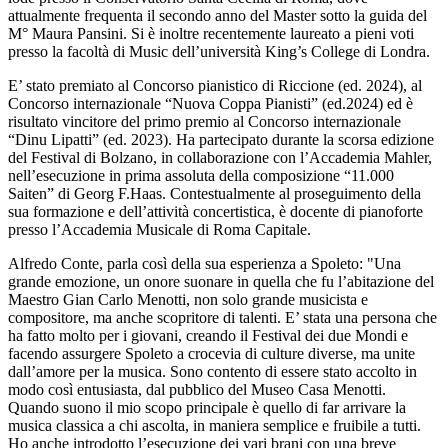
attualmente frequenta il secondo anno del Master sotto la guida del
M° Maura Pansini. Si è inoltre recentemente laureato a pieni voti
presso la facoltà di Music dell’università King’s College di Londra.
E’ stato premiato al Concorso pianistico di Riccione (ed. 2024), al
Concorso internazionale “Nuova Coppa Pianisti” (ed.2024) ed è
risultato vincitore del primo premio al Concorso internazionale
“Dinu Lipatti” (ed. 2023). Ha partecipato durante la scorsa edizione
del Festival di Bolzano, in collaborazione con l’Accademia Mahler,
nell’esecuzione in prima assoluta della composizione “11.000
Saiten” di Georg F.Haas. Contestualmente al proseguimento della
sua formazione e dell’attività concertistica, è docente di pianoforte
presso l’Accademia Musicale di Roma Capitale.
Alfredo Conte, parla così della sua esperienza a Spoleto: "Una
grande emozione, un onore suonare in quella che fu l’abitazione del
Maestro Gian Carlo Menotti, non solo grande musicista e
compositore, ma anche scopritore di talenti. E’ stata una persona che
ha fatto molto per i giovani, creando il Festival dei due Mondi e
facendo assurgere Spoleto a crocevia di culture diverse, ma unite
dall’amore per la musica. Sono contento di essere stato accolto in
modo così entusiasta, dal pubblico del Museo Casa Menotti.
Quando suono il mio scopo principale è quello di far arrivare la
musica classica a chi ascolta, in maniera semplice e fruibile a tutti.
Ho anche introdotto l’esecuzione dei vari brani con una breve