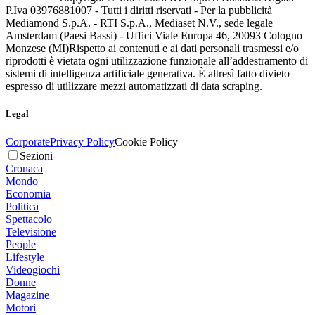
P.Iva 03976881007 - Tutti i diritti riservati - Per la pubblicità
Mediamond S.p.A. - RTI S.p.A., Mediaset N.V., sede legale
Amsterdam (Paesi Bassi) - Uffici Viale Europa 46, 20093 Cologno
Monzese (MI)
Rispetto ai contenuti e ai dati personali trasmessi e/o
riprodotti è vietata ogni utilizzazione funzionale all’addestramento di
sistemi di intelligenza artificiale generativa. È altresì fatto divieto
espresso di utilizzare mezzi automatizzati di data scraping.
Legal
Corporate
Privacy Policy
Cookie Policy
Sezioni
Cronaca
Mondo
Economia
Politica
Spettacolo
Televisione
People
Lifestyle
Videogiochi
Donne
Magazine
Motori