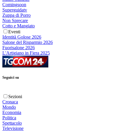
Comingsoon
Superguidatv
Zuppa di Porro
Non Sprecare
Cotto e Mangiato
Eventi
Identità Golose 2026
Salone del Risparmio 2026
Fuorisalone 2026
L'Artigiano in Fiera 2025
Seguici su
Sezioni
Cronaca
Mondo
Economia
Politica
Spettacolo
Televisione