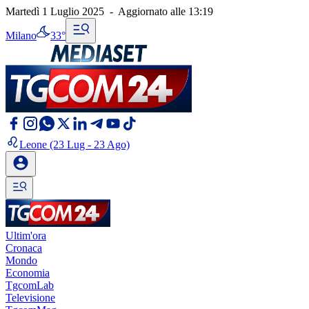
Martedì 1 Luglio 2025
-
Aggiornato alle
13:19
Milano
33°
Leone
(23 Lug - 23 Ago)
Ultim'ora
Cronaca
Mondo
Economia
TgcomLab
Televisione