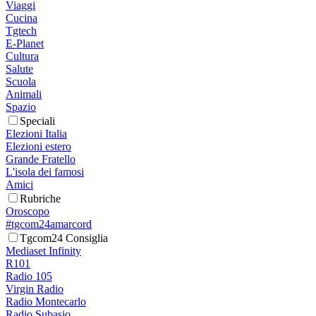
Viaggi
Cucina
Tgtech
E-Planet
Cultura
Salute
Scuola
Animali
Spazio
Speciali
Elezioni Italia
Elezioni estero
Grande Fratello
L'isola dei famosi
Amici
Rubriche
Oroscopo
#tgcom24amarcord
Tgcom24 Consiglia
Mediaset Infinity
R101
Radio 105
Virgin Radio
Radio Montecarlo
Radio Subasio