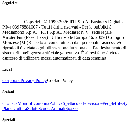
Seguici su
Copyright © 1999-
2026
RTI S.p.A. Business Digital -
P.Iva 03976881007 - Tutti i diritti riservati - Per la pubblicità
Mediamond S.p.A. - RTI S.p.A., Mediaset N.V., sede legale
Amsterdam (Paesi Bassi) - Uffici Viale Europa 46, 20093 Cologno
Monzese (MI)
Rispetto ai contenuti e ai dati personali trasmessi e/o
riprodotti è vietata ogni utilizzazione funzionale all’addestramento di
sistemi di intelligenza artificiale generativa. È altresì fatto divieto
espresso di utilizzare mezzi automatizzati di data scraping.
Legal
Corporate
Privacy Policy
Cookie Policy
Sezioni
Cronaca
Mondo
Economia
Politica
Spettacolo
Televisione
People
Lifestyl
Planet
Cultura
Salute
Scuola
Animali
Spazio
Speciali