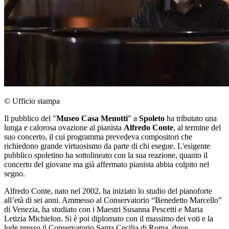
© Ufficio stampa
Il pubblico del "
Museo Casa Menotti
" a
Spoleto
ha tributato una
lunga e calorosa ovazione al pianista
Alfredo Conte
, al termine del
suo concerto, il cui programma prevedeva compositori che
richiedono grande virtuosismo da parte di chi esegue. L'esigente
pubblico spoletino ha sottolineato con la sua reazione, quanto il
concerto del giovane ma già affermato pianista abbia colpito nel
segno.
Alfredo Conte, nato nel 2002, ha iniziato lo studio del pianoforte
all’età di sei anni. Ammesso al Conservatorio “Benedetto Marcello”
di Venezia, ha studiato con i Maestri Susanna Pescetti e Maria
Letizia Michielon. Si è poi diplomato con il massimo dei voti e la
lode presso il Conservatorio Santa Cecilia di Roma, dove