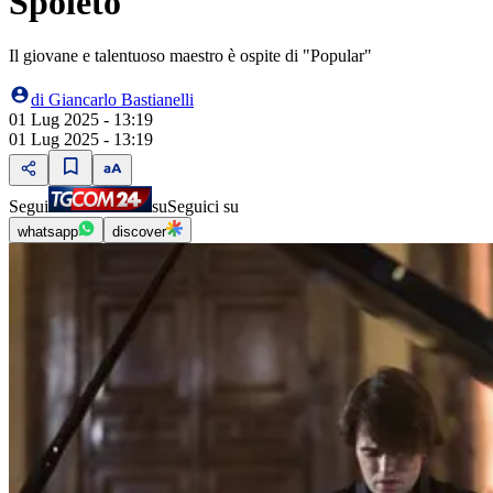
Spoleto
Il giovane e talentuoso maestro è ospite di "Popular"
di
Giancarlo Bastianelli
01 Lug 2025 - 13:19
01 Lug 2025 - 13:19
Segui
su
Seguici su
whatsapp
discover