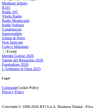
Mediaset Infinity
R101
Radio 105
Virgin Radio
Radio Montecarlo
Radio Subasio
Comingsoon
Superguidatv
Zuppa di Porro
Non Sprecare
Cotto e Mangiato
Eventi
Identità Golose 2026
Salone del Risparmio 2026
Fuorisalone 2026
L'Artigiano in Fiera 2025
Legal
Corporate
Cookie Policy
Privacy Policy
Copyright © 1999-
2026
RTI S.p.A. Business Digital - P.Iva