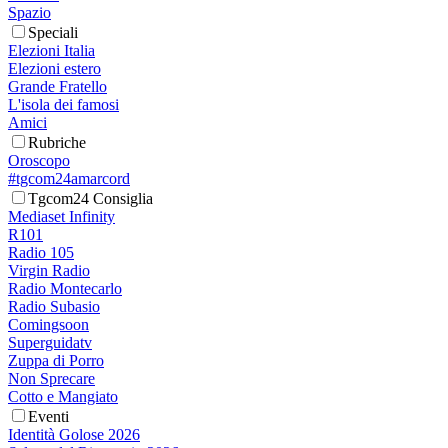
Spazio
Speciali
Elezioni Italia
Elezioni estero
Grande Fratello
L'isola dei famosi
Amici
Rubriche
Oroscopo
#tgcom24amarcord
Tgcom24 Consiglia
Mediaset Infinity
R101
Radio 105
Virgin Radio
Radio Montecarlo
Radio Subasio
Comingsoon
Superguidatv
Zuppa di Porro
Non Sprecare
Cotto e Mangiato
Eventi
Identità Golose 2026