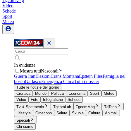
TgcomMag
Video
Schede
Sport
Meteo
In evidenza
Mostra tutti
Nascondi
Guerra Iran
Elezioni
Crans Montana
Epstein Files
Famiglia nel
bosco
Garlasco
Emergenza Clima
Tutti i dossier
Tutte le notizie del giorno
Cronaca
Mondo
Politica
Economia
Sport
Meteo
Video
Foto
Infografiche
Schede
Tv & Spettacolo
TgcomLab
TgcomMag
TgTech
Lifestyle
Oroscopo
Salute
Skuola
Cultura
Animali
Speciali
Chi siamo