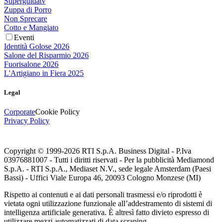
Superguidatv
Zuppa di Porro
Non Sprecare
Cotto e Mangiato
Eventi
Identità Golose 2026
Salone del Risparmio 2026
Fuorisalone 2026
L'Artigiano in Fiera 2025
Legal
Corporate
Cookie Policy
Privacy Policy
Copyright © 1999-
2026
RTI S.p.A. Business Digital - P.Iva
03976881007 - Tutti i diritti riservati - Per la pubblicità Mediamond
S.p.A. - RTI S.p.A., Mediaset N.V., sede legale Amsterdam (Paesi
Bassi) - Uffici Viale Europa 46, 20093 Cologno Monzese (MI)
Rispetto ai contenuti e ai dati personali trasmessi e/o riprodotti è
vietata ogni utilizzazione funzionale all’addestramento di sistemi di
intelligenza artificiale generativa. È altresì fatto divieto espresso di
utilizzare mezzi automatizzati di data scraping.