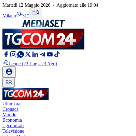
Martedì 12 Maggio 2026
-
Aggiornato alle
19:04
Milano
31°
Leone
(23 Lug - 23 Ago)
Ultim'ora
Cronaca
Mondo
Economia
TgcomLab
Televisione