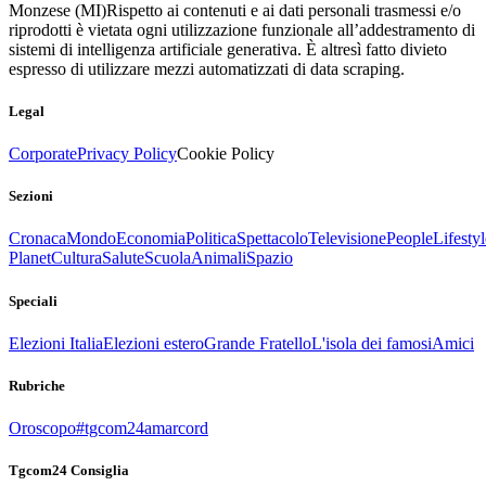
Monzese (MI)
Rispetto ai contenuti e ai dati personali trasmessi e/o
riprodotti è vietata ogni utilizzazione funzionale all’addestramento di
sistemi di intelligenza artificiale generativa. È altresì fatto divieto
espresso di utilizzare mezzi automatizzati di data scraping.
Legal
Corporate
Privacy Policy
Cookie Policy
Sezioni
Cronaca
Mondo
Economia
Politica
Spettacolo
Televisione
People
Lifestyl
Planet
Cultura
Salute
Scuola
Animali
Spazio
Speciali
Elezioni Italia
Elezioni estero
Grande Fratello
L'isola dei famosi
Amici
Rubriche
Oroscopo
#tgcom24amarcord
Tgcom24 Consiglia