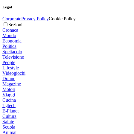
Legal
Corporate
Privacy Policy
Cookie Policy
Sezioni
Cronaca
Mondo
Economia
Politica
Spettacolo
Televisione
People
Lifestyle
Videogiochi
Donne
Magazine
Motori
Viaggi
Cucina
Tgtech
E-Planet
Cultura
Salute
Scuola
Animali