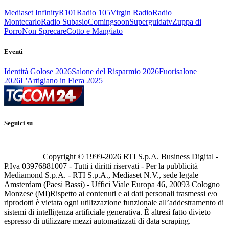
Mediaset Infinity
R101
Radio 105
Virgin Radio
Radio
Montecarlo
Radio Subasio
Comingsoon
Superguidatv
Zuppa di
Porro
Non Sprecare
Cotto e Mangiato
Eventi
Identità Golose 2026
Salone del Risparmio 2026
Fuorisalone
2026
L'Artigiano in Fiera 2025
Seguici su
Copyright © 1999-
2026
RTI S.p.A. Business Digital -
P.Iva 03976881007 - Tutti i diritti riservati - Per la pubblicità
Mediamond S.p.A. - RTI S.p.A., Mediaset N.V., sede legale
Amsterdam (Paesi Bassi) - Uffici Viale Europa 46, 20093 Cologno
Monzese (MI)
Rispetto ai contenuti e ai dati personali trasmessi e/o
riprodotti è vietata ogni utilizzazione funzionale all’addestramento di
sistemi di intelligenza artificiale generativa. È altresì fatto divieto
espresso di utilizzare mezzi automatizzati di data scraping.