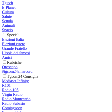
Tgtech
E-Planet
Cultura
Salute
Scuola
Animali
Spazio
Speciali
Elezioni Italia
Elezioni estero
Grande Fratello
L'isola dei famosi
Amici
Rubriche
Oroscopo
#tgcom24amarcord
Tgcom24 Consiglia
Mediaset Infinity
R101
Radio 105
Virgin Radio
Radio Montecarlo
Radio Subasio
Comingsoon