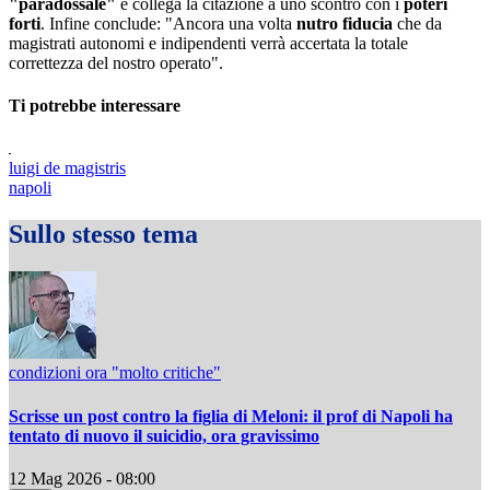
"paradossale"
e collega la citazione a uno scontro con i
poteri
forti
. Infine conclude: "Ancora una volta
nutro fiducia
che da
magistrati autonomi e indipendenti verrà accertata la totale
correttezza del nostro operato".
Ti potrebbe interessare
luigi de magistris
napoli
Sullo stesso tema
condizioni ora "molto critiche"
Scrisse un post contro la figlia di Meloni: il prof di Napoli ha
tentato di nuovo il suicidio, ora gravissimo
12 Mag 2026 - 08:00