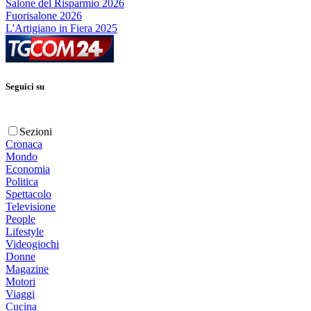
Salone del Risparmio 2026
Fuorisalone 2026
L'Artigiano in Fiera 2025
Seguici su
Sezioni
Cronaca
Mondo
Economia
Politica
Spettacolo
Televisione
People
Lifestyle
Videogiochi
Donne
Magazine
Motori
Viaggi
Cucina