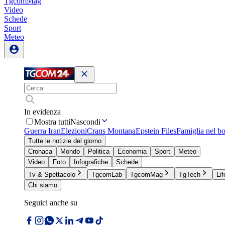
TgcomMag
Video
Schede
Sport
Meteo
In evidenza
Mostra tutti
Nascondi
Guerra Iran
Elezioni
Crans Montana
Epstein Files
Famiglia nel b
Tutte le notizie del giorno
Cronaca
Mondo
Politica
Economia
Sport
Meteo
Video
Foto
Infografiche
Schede
Tv & Spettacolo
TgcomLab
TgcomMag
TgTech
Lif
Chi siamo
Seguici anche su