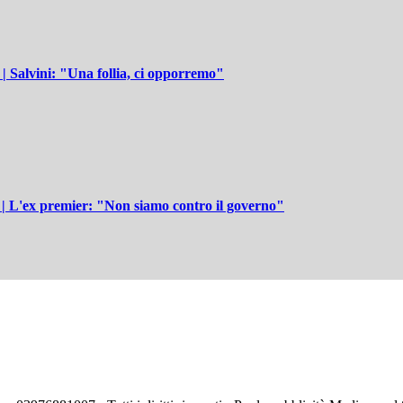
 | Salvini: "Una follia, ci opporremo"
 | L'ex premier: "Non siamo contro il governo"