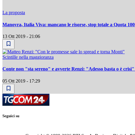
La proposta
Manovra, Italia Viva: mancano le risorse, stop totale a Quota 100
13 Ott 2019 - 21:06
Scintille nella maggioranza
Conte non "sta sereno" e avverte Renzi: "Adesso basta o è crisi"
05 Ott 2019 - 17:29
Seguici su