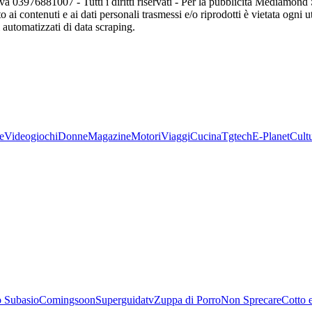
va 03976881007 - Tutti i diritti riservati - Per la pubblicità Mediamon
o ai contenuti e ai dati personali trasmessi e/o riprodotti è vietata ogni 
zi automatizzati di data scraping.
e
Videogiochi
Donne
Magazine
Motori
Viaggi
Cucina
Tgtech
E-Planet
Cult
 Subasio
Comingsoon
Superguidatv
Zuppa di Porro
Non Sprecare
Cotto 