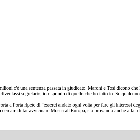
milioni c'è una sentenza passata in giudicato. Maroni e Tosi dicono che li 
he diventassi segretario, io rispondo di quello che ho fatto io. Se qualcu
rta a Porta ripete di "esserci andato ogni volta per fare gli interessi deg
o cercare di far avvicinare Mosca all'Europa, sto provando anche a far 