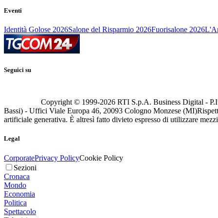
Eventi
Identità Golose 2026
Salone del Risparmio 2026
Fuorisalone 2026
L'Ar
Seguici su
Copyright © 1999-
2026
RTI S.p.A. Business Digital - P.I
Bassi) - Uffici Viale Europa 46, 20093 Cologno Monzese (MI)
Rispett
artificiale generativa. È altresì fatto divieto espresso di utilizzare mez
Legal
Corporate
Privacy Policy
Cookie Policy
Sezioni
Cronaca
Mondo
Economia
Politica
Spettacolo