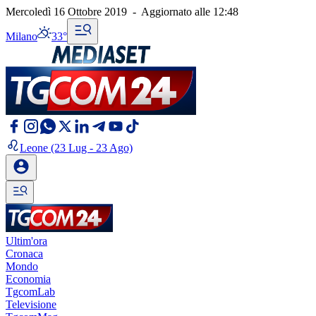
Mercoledì 16 Ottobre 2019
-
Aggiornato alle
12:48
Milano
33°
Leone
(23 Lug - 23 Ago)
Ultim'ora
Cronaca
Mondo
Economia
TgcomLab
Televisione