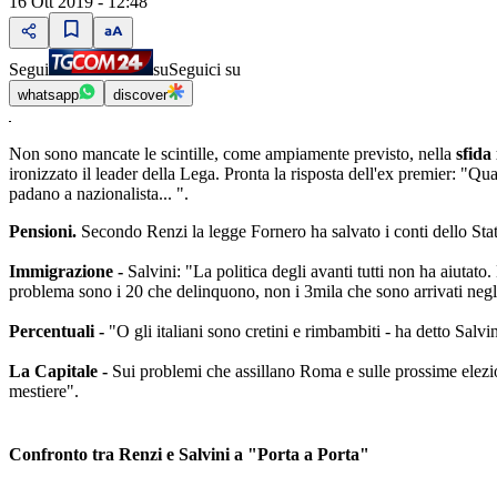
16 Ott 2019 - 12:48
Segui
su
Seguici su
whatsapp
discover
Non sono mancate le scintille, come ampiamente previsto, nella
sfida
ironizzato il leader della Lega. Pronta la risposta dell'ex premier: "Q
padano a nazionalista... ".
Pensioni.
Secondo Renzi la legge Fornero ha salvato i conti dello Sta
Immigrazione -
Salvini: "La politica degli avanti tutti non ha aiutat
problema sono i 20 che delinquono, non i 3mila che sono arrivati negli
Percentuali -
"O gli italiani sono cretini e rimbambiti - ha detto Salvi
La Capitale -
Sui problemi che assillano Roma e sulle prossime elezio
mestiere".
Confronto tra Renzi e Salvini a "Porta a Porta"