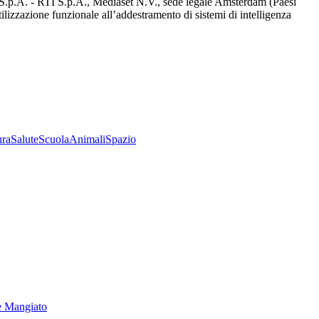
d S.p.A. - RTI S.p.A., Mediaset N.V., sede legale Amsterdam (Paesi
utilizzazione funzionale all’addestramento di sistemi di intelligenza
ura
Salute
Scuola
Animali
Spazio
e Mangiato