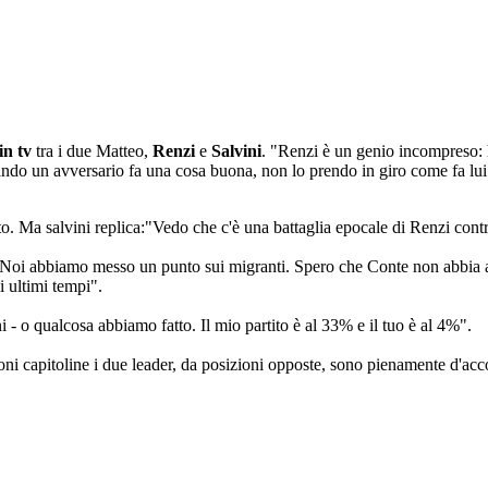
 in tv
tra i due Matteo,
Renzi
e
Salvini
. "Renzi è un genio incompreso: h
uando un avversario fa una cosa buona, non lo prendo in giro come fa lui
to. Ma salvini replica:"Vedo che c'è una battaglia epocale di Renzi con
o. Noi abbiamo messo un punto sui migranti. Spero che Conte non abbia ass
 ultimi tempi".
ni - o qualcosa abbiamo fatto. Il mio partito è al 33% e il tuo è al 4%".
ni capitoline i due leader, da posizioni opposte, sono pienamente d'acc