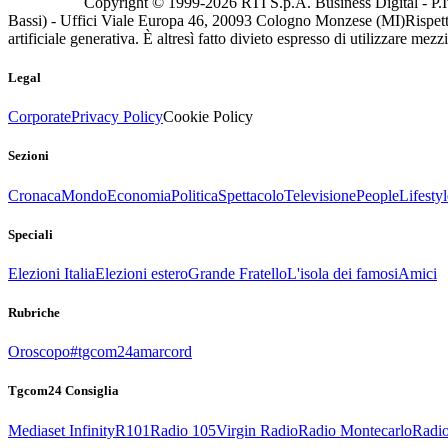
Copyright © 1999-
2026
RTI S.p.A. Business Digital - P.I
Bassi) - Uffici Viale Europa 46, 20093 Cologno Monzese (MI)
Rispett
artificiale generativa. È altresì fatto divieto espresso di utilizzare mez
Legal
Corporate
Privacy Policy
Cookie Policy
Sezioni
Cronaca
Mondo
Economia
Politica
Spettacolo
Televisione
People
Lifestyl
Speciali
Elezioni Italia
Elezioni estero
Grande Fratello
L'isola dei famosi
Amici
Rubriche
Oroscopo
#tgcom24amarcord
Tgcom24 Consiglia
Mediaset Infinity
R101
Radio 105
Virgin Radio
Radio Montecarlo
Radio