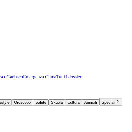
osco
Garlasco
Emergenza Clima
Tutti i dossier
estyle
Oroscopo
Salute
Skuola
Cultura
Animali
Speciali