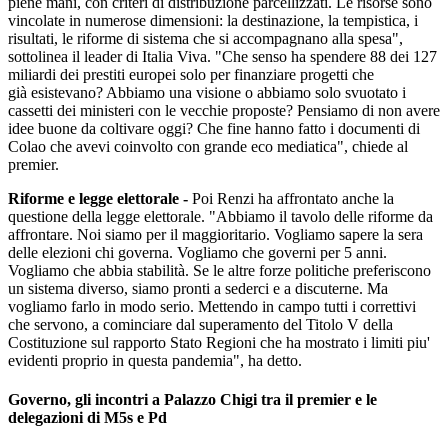
piene mani, con criteri di distribuzione parcellizzati. Le risorse sono
vincolate in numerose dimensioni: la destinazione, la tempistica, i
risultati, le riforme di sistema che si accompagnano alla spesa",
sottolinea il leader di Italia Viva. "Che senso ha spendere 88 dei 127
miliardi dei prestiti europei solo per finanziare progetti che
già esistevano? Abbiamo una visione o abbiamo solo svuotato i
cassetti dei ministeri con le vecchie proposte? Pensiamo di non avere
idee buone da coltivare oggi? Che fine hanno fatto i documenti di
Colao che avevi coinvolto con grande eco mediatica", chiede al
premier.
Riforme e legge elettorale -
Poi Renzi ha affrontato anche la
questione della legge elettorale. "Abbiamo il tavolo delle riforme da
affrontare. Noi siamo per il maggioritario. Vogliamo sapere la sera
delle elezioni chi governa. Vogliamo che governi per 5 anni.
Vogliamo che abbia stabilità. Se le altre forze politiche preferiscono
un sistema diverso, siamo pronti a sederci e a discuterne. Ma
vogliamo farlo in modo serio. Mettendo in campo tutti i correttivi
che servono, a cominciare dal superamento del Titolo V della
Costituzione sul rapporto Stato Regioni che ha mostrato i limiti piu'
evidenti proprio in questa pandemia", ha detto.
Governo, gli incontri a Palazzo Chigi tra il premier e le
delegazioni di M5s e Pd