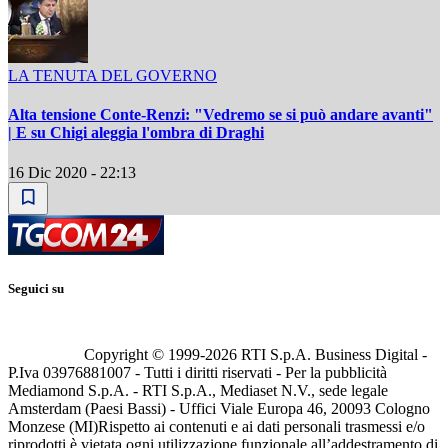
LA TENUTA DEL GOVERNO
Alta tensione Conte-Renzi: "Vedremo se si può andare avanti"
| E su Chigi aleggia l'ombra di Draghi
16 Dic 2020 - 22:13
Seguici su
Copyright © 1999-
2026
RTI S.p.A. Business Digital -
P.Iva 03976881007 - Tutti i diritti riservati - Per la pubblicità
Mediamond S.p.A. - RTI S.p.A., Mediaset N.V., sede legale
Amsterdam (Paesi Bassi) - Uffici Viale Europa 46, 20093 Cologno
Monzese (MI)
Rispetto ai contenuti e ai dati personali trasmessi e/o
riprodotti è vietata ogni utilizzazione funzionale all’addestramento di