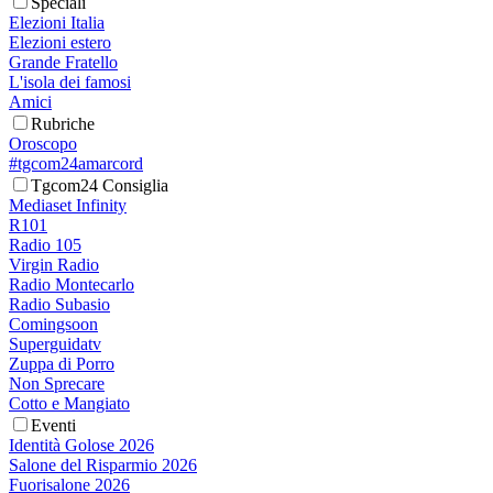
Speciali
Elezioni Italia
Elezioni estero
Grande Fratello
L'isola dei famosi
Amici
Rubriche
Oroscopo
#tgcom24amarcord
Tgcom24 Consiglia
Mediaset Infinity
R101
Radio 105
Virgin Radio
Radio Montecarlo
Radio Subasio
Comingsoon
Superguidatv
Zuppa di Porro
Non Sprecare
Cotto e Mangiato
Eventi
Identità Golose 2026
Salone del Risparmio 2026
Fuorisalone 2026