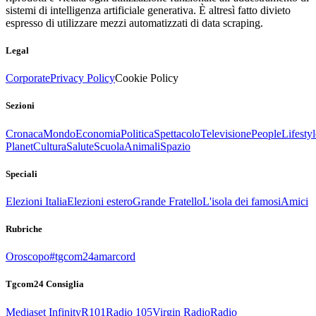
sistemi di intelligenza artificiale generativa. È altresì fatto divieto
espresso di utilizzare mezzi automatizzati di data scraping.
Legal
Corporate
Privacy Policy
Cookie Policy
Sezioni
Cronaca
Mondo
Economia
Politica
Spettacolo
Televisione
People
Lifestyl
Planet
Cultura
Salute
Scuola
Animali
Spazio
Speciali
Elezioni Italia
Elezioni estero
Grande Fratello
L'isola dei famosi
Amici
Rubriche
Oroscopo
#tgcom24amarcord
Tgcom24 Consiglia
Mediaset Infinity
R101
Radio 105
Virgin Radio
Radio