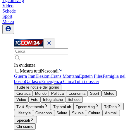
TgcomMag
Video
Schede
Sport
Meteo
In evidenza
Mostra tutti
Nascondi
Guerra Iran
Elezioni
Crans Montana
Epstein Files
Famiglia nel
bosco
Garlasco
Emergenza Clima
Tutti i dossier
Tutte le notizie del giorno
Cronaca
Mondo
Politica
Economia
Sport
Meteo
Video
Foto
Infografiche
Schede
Tv & Spettacolo
TgcomLab
TgcomMag
TgTech
Lifestyle
Oroscopo
Salute
Skuola
Cultura
Animali
Speciali
Chi siamo