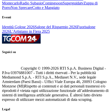
Montecarlo
Radio Subasio
Comingsoon
Superguidatv
Zuppa di
Porro
Non Sprecare
Cotto e Mangiato
Eventi
Identità Golose 2026
Salone del Risparmio 2026
Fuorisalone
2026
L'Artigiano in Fiera 2025
Seguici su
Copyright © 1999-
2026
RTI S.p.A. Business Digital -
P.Iva 03976881007 - Tutti i diritti riservati - Per la pubblicità
Mediamond S.p.A. - RTI S.p.A., Mediaset N.V., sede legale
Amsterdam (Paesi Bassi) - Uffici Viale Europa 46, 20093 Cologno
Monzese (MI)
Rispetto ai contenuti e ai dati personali trasmessi e/o
riprodotti è vietata ogni utilizzazione funzionale all’addestramento di
sistemi di intelligenza artificiale generativa. È altresì fatto divieto
espresso di utilizzare mezzi automatizzati di data scraping.
Legal