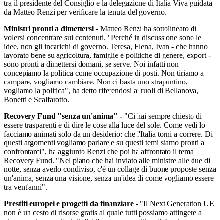
tra il presidente del Consiglio e la delegazione di Italia Viva guidata
da Matteo Renzi per verificare la tenuta del governo.
Ministri pronti a dimettersi -
Matteo Renzi ha sottolineato di
volersi concentrare sui contenuti. "Perché in discussione sono le
idee, non gli incarichi di governo. Teresa, Elena, Ivan - che hanno
lavorato bene su agricoltura, famiglie e politiche di genere, export -
sono pronti a dimettersi domani, se serve. Noi infatti non
concepiamo la politica come occupazione di posti. Non tiriamo a
campare, vogliamo cambiare. Non ci basta uno strapuntino,
vogliamo la politica", ha detto riferendosi ai ruoli di Bellanova,
Bonetti e Scalfarotto.
Recovery Fund "senza un'anima" -
"Ci hai sempre chiesto di
essere trasparenti e di dire le cose alla luce del sole. Come vedi lo
facciamo animati solo da un desiderio: che l'Italia torni a correre. Di
questi argomenti vogliamo parlare e su questi temi siamo pronti a
confrontarci", ha aggiunto Renzi che poi ha affrontato il tema
Recovery Fund. "Nel piano che hai inviato alle ministre alle due di
notte, senza averlo condiviso, c'è un collage di buone proposte senza
un'anima, senza una visione, senza un'idea di come vogliamo essere
tra vent'anni".
Prestiti europei e progetti da finanziare -
"Il Next Generation UE
non è un cesto di risorse gratis al quale tutti possiamo attingere a