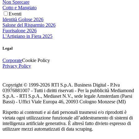
Non Sprecare
Cotto e Mangiato
Eventi
Identità Golose 2026
Salone del Risparmio 2026
Fuorisalone 2026
L'Artigiano in Fiera 2025
Legal
Corporate
Cookie Policy
Privacy Policy
Copyright © 1999-
2026
RTI S.p.A. Business Digital - P.Iva
03976881007 - Tutti i diritti riservati - Per la pubblicità Mediamond
S.p.A. - RTI S.p.A., Mediaset N.V., sede legale Amsterdam (Paesi
Bassi) - Uffici Viale Europa 46, 20093 Cologno Monzese (MI)
Rispetto ai contenuti e ai dati personali trasmessi e/o riprodotti è
vietata ogni utilizzazione funzionale all’addestramento di sistemi di
intelligenza artificiale generativa. È altresì fatto divieto espresso di
utilizzare mezzi automatizzati di data scraping.