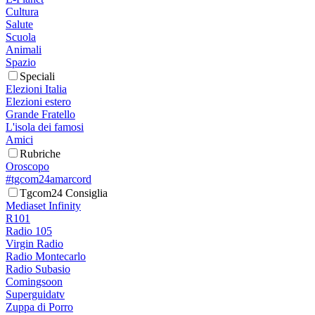
Cultura
Salute
Scuola
Animali
Spazio
Speciali
Elezioni Italia
Elezioni estero
Grande Fratello
L'isola dei famosi
Amici
Rubriche
Oroscopo
#tgcom24amarcord
Tgcom24 Consiglia
Mediaset Infinity
R101
Radio 105
Virgin Radio
Radio Montecarlo
Radio Subasio
Comingsoon
Superguidatv
Zuppa di Porro