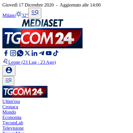
Giovedì 17 Dicembre 2020
-
Aggiornato alle
14:00
Milano
32°
Leone
(23 Lug - 23 Ago)
Ultim'ora
Cronaca
Mondo
Economia
TgcomLab
Televisione