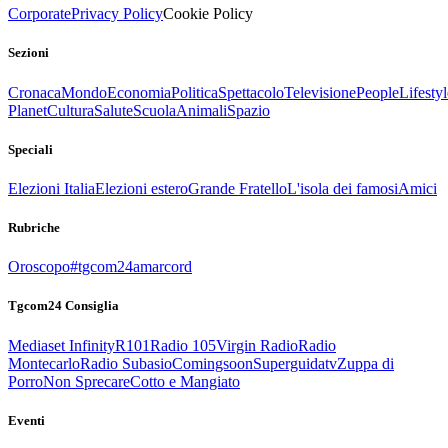
Corporate
Privacy Policy
Cookie Policy
Sezioni
Cronaca
Mondo
Economia
Politica
Spettacolo
Televisione
People
Lifestyl
Planet
Cultura
Salute
Scuola
Animali
Spazio
Speciali
Elezioni Italia
Elezioni estero
Grande Fratello
L'isola dei famosi
Amici
Rubriche
Oroscopo
#tgcom24amarcord
Tgcom24 Consiglia
Mediaset Infinity
R101
Radio 105
Virgin Radio
Radio
Montecarlo
Radio Subasio
Comingsoon
Superguidatv
Zuppa di
Porro
Non Sprecare
Cotto e Mangiato
Eventi