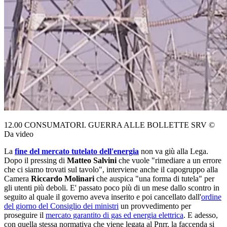
12.00 CONSUMATORI. GUERRA ALLE BOLLETTE SRV ©
Da video
La
fine del mercato tutelato dell'energia
non va giù alla Lega.
Dopo il pressing di
Matteo Salvini
che vuole "rimediare a un errore
che ci siamo trovati sul tavolo", interviene anche il capogruppo alla
Camera
Riccardo Molinari
che auspica "una forma di tutela" per
gli utenti più deboli. E' passato poco più di un mese dallo scontro in
seguito al quale il governo aveva inserito e poi cancellato dall'
ordine
del giorno del Consiglio dei ministri
un provvedimento per
proseguire il
mercato garantito di gas ed energia elettrica
. E adesso,
con quella stessa normativa che viene legata al Pnrr, la faccenda si