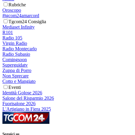
Rubriche
Oroscopo
#tgcom24amarcord
Tgcom24 Consiglia
Mediaset Infinity
R101
Radio 105
Virgin Radio
Radio Montecarlo
Radio Subasio
Comingsoon
Superguidatv
Zuppa di Porro
Non Sprecare
Cotto e Mangiato
Eventi
Identità Golose 2026
Salone del Risparmio 2026
Fuorisalone 2026
L'Artigiano in Fiera 2025
Seguici su