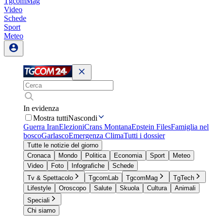
TgcomMag
Video
Schede
Sport
Meteo
In evidenza
Mostra tutti
Nascondi
Guerra Iran
Elezioni
Crans Montana
Epstein Files
Famiglia nel
bosco
Garlasco
Emergenza Clima
Tutti i dossier
Tutte le notizie del giorno
Cronaca
Mondo
Politica
Economia
Sport
Meteo
Video
Foto
Infografiche
Schede
Tv & Spettacolo
TgcomLab
TgcomMag
TgTech
Lifestyle
Oroscopo
Salute
Skuola
Cultura
Animali
Speciali
Chi siamo