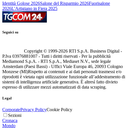
Identità Golose 2026
Salone del Risparmio 2026
Fuorisalone
2026
L'Artigiano in Fiera 2025
Seguici su
Copyright © 1999-
2026
RTI S.p.A. Business Digital -
P.Iva 03976881007 - Tutti i diritti riservati - Per la pubblicità
Mediamond S.p.A. - RTI S.p.A., Mediaset N.V., sede legale
Amsterdam (Paesi Bassi) - Uffici Viale Europa 46, 20093 Cologno
Monzese (MI)
Rispetto ai contenuti e ai dati personali trasmessi e/o
riprodotti è vietata ogni utilizzazione funzionale all’addestramento di
sistemi di intelligenza artificiale generativa. È altresì fatto divieto
espresso di utilizzare mezzi automatizzati di data scraping.
Legal
Corporate
Privacy Policy
Cookie Policy
Sezioni
Cronaca
Mondo