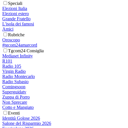
Speciali
Elezioni Italia
Elezioni estero
Grande Fratello
L'isola dei famosi
Amici
Rubriche
Oroscopo
#tgcom24amarcord
Tgcom24 Consiglia
Mediaset Infinity
R101
Radio 105
Virgin Radio
Radio Montecarlo
Radio Subasio
Comingsoon
Superguidatv
Zuppa di Porro
Non Sprecare
Cotto e Mangiato
Eventi
Identità Golose 2026
Salone del Risparmio 2026