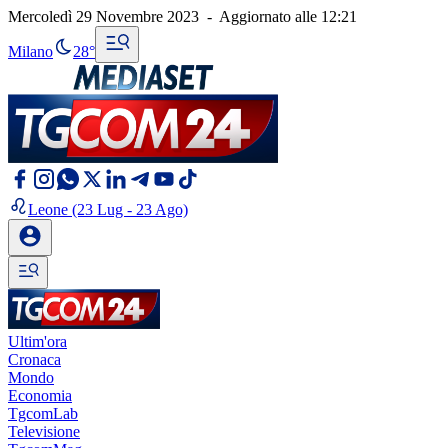
Mercoledì 29 Novembre 2023
-
Aggiornato alle
12:21
Milano
28°
Leone
(23 Lug - 23 Ago)
Ultim'ora
Cronaca
Mondo
Economia
TgcomLab
Televisione