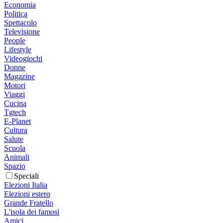
Economia
Politica
Spettacolo
Televisione
People
Lifestyle
Videogiochi
Donne
Magazine
Motori
Viaggi
Cucina
Tgtech
E-Planet
Cultura
Salute
Scuola
Animali
Spazio
Speciali
Elezioni Italia
Elezioni estero
Grande Fratello
L'isola dei famosi
Amici