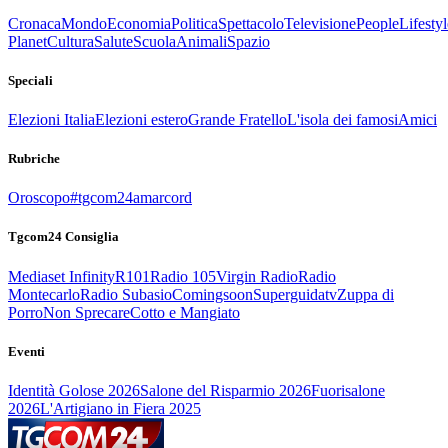
Cronaca
Mondo
Economia
Politica
Spettacolo
Televisione
People
Lifestyl
Planet
Cultura
Salute
Scuola
Animali
Spazio
Speciali
Elezioni Italia
Elezioni estero
Grande Fratello
L'isola dei famosi
Amici
Rubriche
Oroscopo
#tgcom24amarcord
Tgcom24 Consiglia
Mediaset Infinity
R101
Radio 105
Virgin Radio
Radio
Montecarlo
Radio Subasio
Comingsoon
Superguidatv
Zuppa di
Porro
Non Sprecare
Cotto e Mangiato
Eventi
Identità Golose 2026
Salone del Risparmio 2026
Fuorisalone
2026
L'Artigiano in Fiera 2025