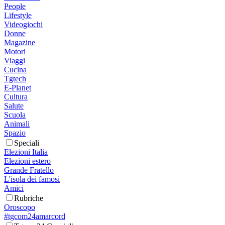
People
Lifestyle
Videogiochi
Donne
Magazine
Motori
Viaggi
Cucina
Tgtech
E-Planet
Cultura
Salute
Scuola
Animali
Spazio
Speciali
Elezioni Italia
Elezioni estero
Grande Fratello
L'isola dei famosi
Amici
Rubriche
Oroscopo
#tgcom24amarcord