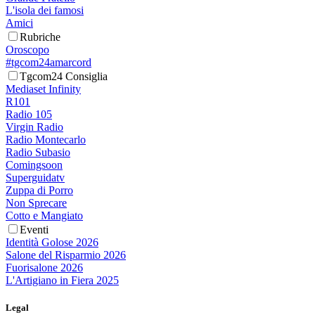
L'isola dei famosi
Amici
Rubriche
Oroscopo
#tgcom24amarcord
Tgcom24 Consiglia
Mediaset Infinity
R101
Radio 105
Virgin Radio
Radio Montecarlo
Radio Subasio
Comingsoon
Superguidatv
Zuppa di Porro
Non Sprecare
Cotto e Mangiato
Eventi
Identità Golose 2026
Salone del Risparmio 2026
Fuorisalone 2026
L'Artigiano in Fiera 2025
Legal