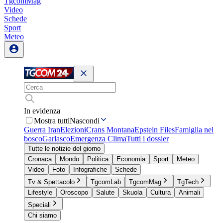
TgcomMag
Video
Schede
Sport
Meteo
In evidenza
Mostra tutti
Nascondi
Guerra Iran
Elezioni
Crans Montana
Epstein Files
Famiglia nel
bosco
Garlasco
Emergenza Clima
Tutti i dossier
Tutte le notizie del giorno
Cronaca
Mondo
Politica
Economia
Sport
Meteo
Video
Foto
Infografiche
Schede
Tv & Spettacolo
TgcomLab
TgcomMag
TgTech
Lifestyle
Oroscopo
Salute
Skuola
Cultura
Animali
Speciali
Chi siamo