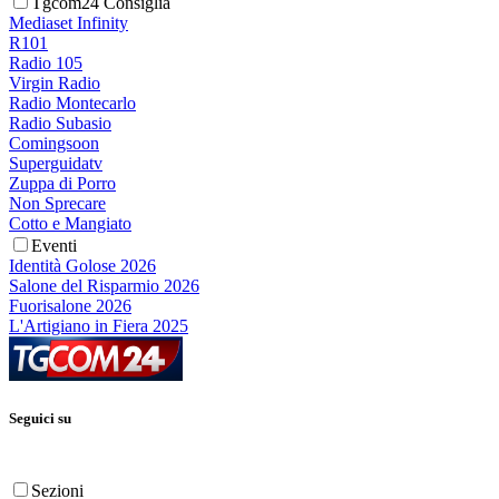
Tgcom24 Consiglia
Mediaset Infinity
R101
Radio 105
Virgin Radio
Radio Montecarlo
Radio Subasio
Comingsoon
Superguidatv
Zuppa di Porro
Non Sprecare
Cotto e Mangiato
Eventi
Identità Golose 2026
Salone del Risparmio 2026
Fuorisalone 2026
L'Artigiano in Fiera 2025
Seguici su
Sezioni