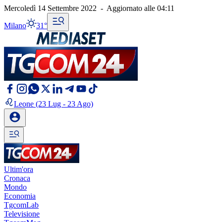
Mercoledì 14 Settembre 2022
-
Aggiornato alle
04:11
Milano
31°
Leone
(23 Lug - 23 Ago)
Ultim'ora
Cronaca
Mondo
Economia
TgcomLab
Televisione