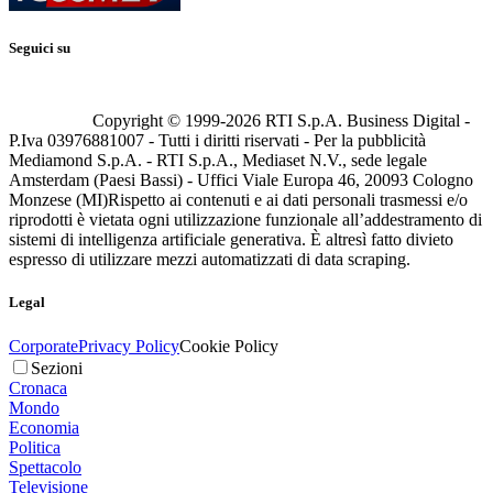
Seguici su
Copyright © 1999-
2026
RTI S.p.A. Business Digital -
P.Iva 03976881007 - Tutti i diritti riservati - Per la pubblicità
Mediamond S.p.A. - RTI S.p.A., Mediaset N.V., sede legale
Amsterdam (Paesi Bassi) - Uffici Viale Europa 46, 20093 Cologno
Monzese (MI)
Rispetto ai contenuti e ai dati personali trasmessi e/o
riprodotti è vietata ogni utilizzazione funzionale all’addestramento di
sistemi di intelligenza artificiale generativa. È altresì fatto divieto
espresso di utilizzare mezzi automatizzati di data scraping.
Legal
Corporate
Privacy Policy
Cookie Policy
Sezioni
Cronaca
Mondo
Economia
Politica
Spettacolo
Televisione