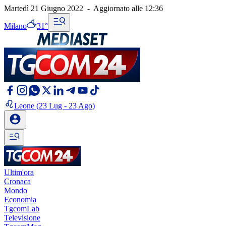
Martedì 21 Giugno 2022
-
Aggiornato alle
12:36
Milano
31°
Leone
(23 Lug - 23 Ago)
Ultim'ora
Cronaca
Mondo
Economia
TgcomLab
Televisione