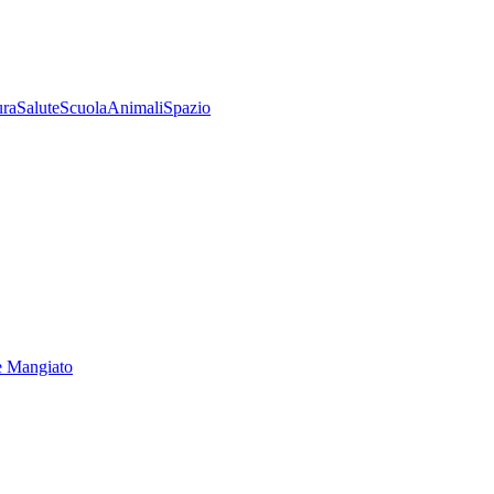
ura
Salute
Scuola
Animali
Spazio
e Mangiato