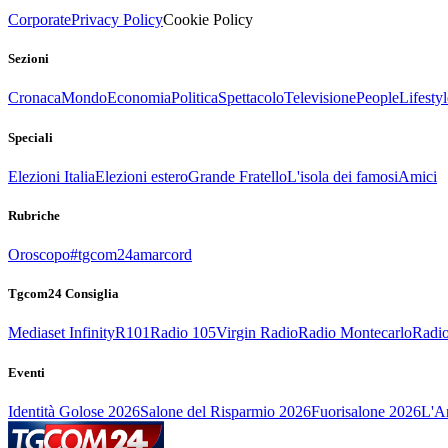
Corporate
Privacy Policy
Cookie Policy
Sezioni
Cronaca
Mondo
Economia
Politica
Spettacolo
Televisione
People
Lifestyl
Speciali
Elezioni Italia
Elezioni estero
Grande Fratello
L'isola dei famosi
Amici
Rubriche
Oroscopo
#tgcom24amarcord
Tgcom24 Consiglia
Mediaset Infinity
R101
Radio 105
Virgin Radio
Radio Montecarlo
Radio
Eventi
Identità Golose 2026
Salone del Risparmio 2026
Fuorisalone 2026
L'Ar