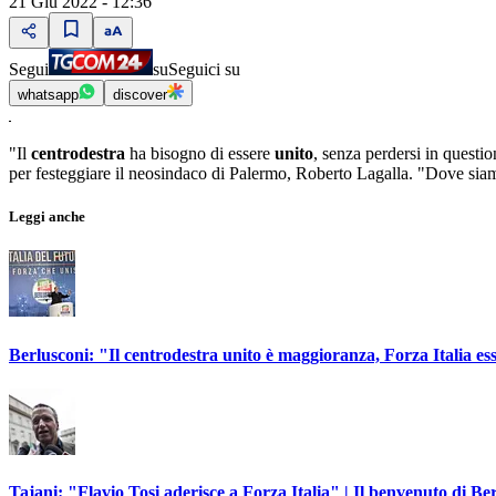
21 Giu 2022 - 12:36
Segui
su
Seguici su
whatsapp
discover
"Il
centrodestra
ha bisogno di essere
unito
, senza perdersi in questio
per festeggiare il neosindaco di Palermo, Roberto Lagalla. "Dove siam
Leggi anche
Berlusconi: "Il centrodestra unito è maggioranza, Forza Italia es
Tajani: "Flavio Tosi aderisce a Forza Italia" | Il benvenuto di Be