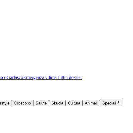
osco
Garlasco
Emergenza Clima
Tutti i dossier
estyle
Oroscopo
Salute
Skuola
Cultura
Animali
Speciali