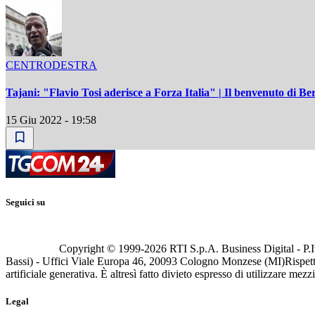
CENTRODESTRA
Tajani: "Flavio Tosi aderisce a Forza Italia" | Il benvenuto di Be
15 Giu 2022 - 19:58
Seguici su
Copyright © 1999-
2026
RTI S.p.A. Business Digital - P.I
Bassi) - Uffici Viale Europa 46, 20093 Cologno Monzese (MI)
Rispett
artificiale generativa. È altresì fatto divieto espresso di utilizzare mez
Legal