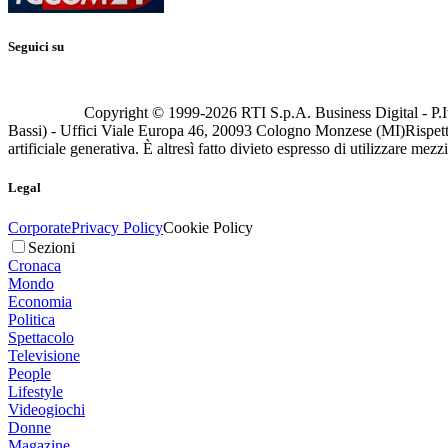
Seguici su
Copyright © 1999-
2026
RTI S.p.A. Business Digital - P.I
Bassi) - Uffici Viale Europa 46, 20093 Cologno Monzese (MI)
Rispett
artificiale generativa. È altresì fatto divieto espresso di utilizzare mez
Legal
Corporate
Privacy Policy
Cookie Policy
Sezioni
Cronaca
Mondo
Economia
Politica
Spettacolo
Televisione
People
Lifestyle
Videogiochi
Donne
Magazine