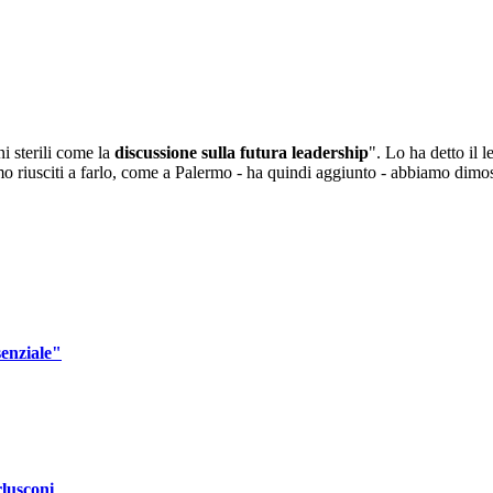
ni sterili come la
discussione sulla futura leadership
". Lo ha detto il 
o riusciti a farlo, come a Palermo - ha quindi aggiunto - abbiamo dimos
senziale"
rlusconi