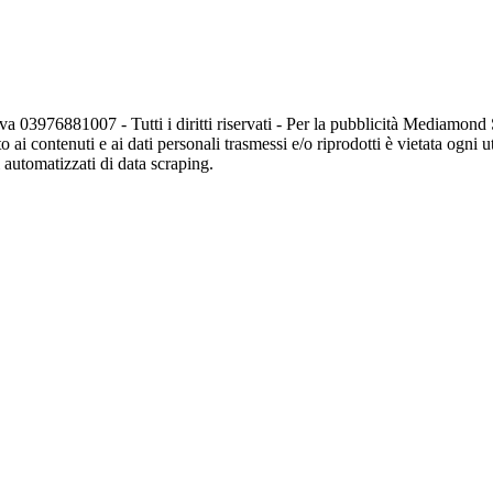
va 03976881007 - Tutti i diritti riservati - Per la pubblicità Mediamon
o ai contenuti e ai dati personali trasmessi e/o riprodotti è vietata ogni 
zi automatizzati di data scraping.