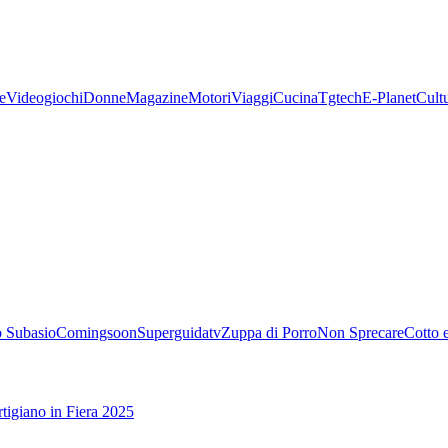
e
Videogiochi
Donne
Magazine
Motori
Viaggi
Cucina
Tgtech
E-Planet
Cult
 Subasio
Comingsoon
Superguidatv
Zuppa di Porro
Non Sprecare
Cotto 
tigiano in Fiera 2025