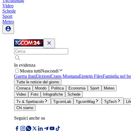
TgcomMag
Video
Schede
Sport
Meteo
In evidenza
Mostra tutti
Nascondi
Guerra Iran
Elezioni
Crans Montana
Epstein Files
Famiglia nel b
Tutte le notizie del giorno
Cronaca
Mondo
Politica
Economia
Sport
Meteo
Video
Foto
Infografiche
Schede
Tv & Spettacolo
TgcomLab
TgcomMag
TgTech
Lif
Chi siamo
Seguici anche su