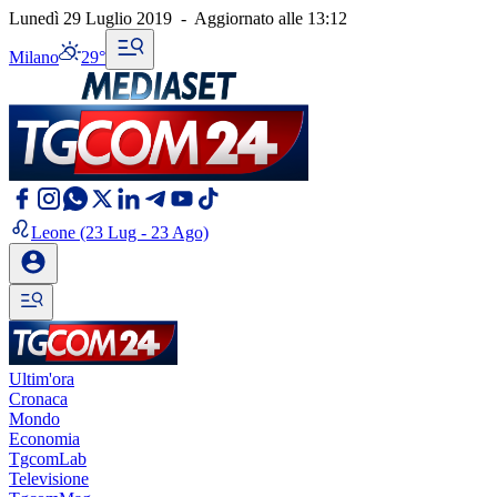
Lunedì 29 Luglio 2019
-
Aggiornato alle
13:12
Milano
29°
Leone
(23 Lug - 23 Ago)
Ultim'ora
Cronaca
Mondo
Economia
TgcomLab
Televisione