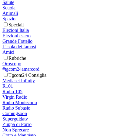
Salute
Scuola
Animali
Spazio
Speciali
Elezioni Italia
Elezioni estero
Grande Fratello
L'isola dei famosi
Amici
Rubriche
Oroscopo
#tgcom24amarcord
Tgcom24 Consiglia
Mediaset Infinity
R101
Radio 105
Virgin Radio
Radio Montecarlo
Radio Subasio
Comingsoon
Superguidatv
Zuppa di Porro
Non Sprecare
Cotto e Mangiato