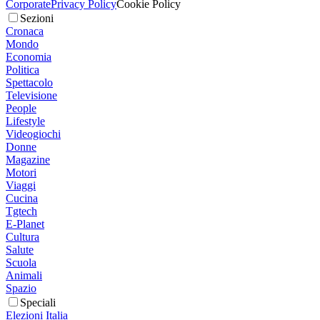
Corporate
Privacy Policy
Cookie Policy
Sezioni
Cronaca
Mondo
Economia
Politica
Spettacolo
Televisione
People
Lifestyle
Videogiochi
Donne
Magazine
Motori
Viaggi
Cucina
Tgtech
E-Planet
Cultura
Salute
Scuola
Animali
Spazio
Speciali
Elezioni Italia