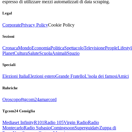
espresso di utilizzare mezzi automatizzati di data scraping.
Legal
Corporate
Privacy Policy
Cookie Policy
Sezioni
Cronaca
Mondo
Economia
Politica
Spettacolo
Televisione
People
Lifestyl
Planet
Cultura
Salute
Scuola
Animali
Spazio
Speciali
Elezioni Italia
Elezioni estero
Grande Fratello
L'isola dei famosi
Amici
Rubriche
Oroscopo
#tgcom24amarcord
Tgcom24 Consiglia
Mediaset Infinity
R101
Radio 105
Virgin Radio
Radio
Montecarlo
Radio Subasio
Comingsoon
Superguidatv
Zuppa di