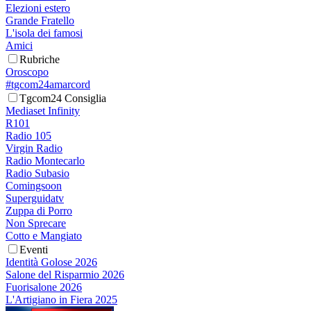
Elezioni estero
Grande Fratello
L'isola dei famosi
Amici
Rubriche
Oroscopo
#tgcom24amarcord
Tgcom24 Consiglia
Mediaset Infinity
R101
Radio 105
Virgin Radio
Radio Montecarlo
Radio Subasio
Comingsoon
Superguidatv
Zuppa di Porro
Non Sprecare
Cotto e Mangiato
Eventi
Identità Golose 2026
Salone del Risparmio 2026
Fuorisalone 2026
L'Artigiano in Fiera 2025