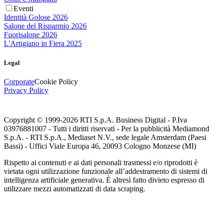
Eventi
Identità Golose 2026
Salone del Risparmio 2026
Fuorisalone 2026
L'Artigiano in Fiera 2025
Legal
Corporate
Cookie Policy
Privacy Policy
Copyright © 1999-
2026
RTI S.p.A. Business Digital - P.Iva
03976881007 - Tutti i diritti riservati - Per la pubblicità Mediamond
S.p.A. - RTI S.p.A., Mediaset N.V., sede legale Amsterdam (Paesi
Bassi) - Uffici Viale Europa 46, 20093 Cologno Monzese (MI)
Rispetto ai contenuti e ai dati personali trasmessi e/o riprodotti è
vietata ogni utilizzazione funzionale all’addestramento di sistemi di
intelligenza artificiale generativa. È altresì fatto divieto espresso di
utilizzare mezzi automatizzati di data scraping.