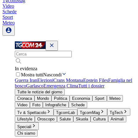
TgcomMag
Video
Schede
Sport
Meteo
In evidenza
Mostra tutti
Nascondi
Guerra Iran
Elezioni
Crans Montana
Epstein Files
Famiglia nel
bosco
Garlasco
Emergenza Clima
Tutti i dossier
Tutte le notizie del giorno
Cronaca
Mondo
Politica
Economia
Sport
Meteo
Video
Foto
Infografiche
Schede
Tv & Spettacolo
TgcomLab
TgcomMag
TgTech
Lifestyle
Oroscopo
Salute
Skuola
Cultura
Animali
Speciali
Chi siamo