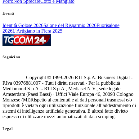
Porro
Non Sprecare
Cotto e Mangiato
Eventi
Identità Golose 2026
Salone del Risparmio 2026
Fuorisalone
2026
L'Artigiano in Fiera 2025
Seguici su
Copyright © 1999-
2026
RTI S.p.A. Business Digital -
P.Iva 03976881007 - Tutti i diritti riservati - Per la pubblicità
Mediamond S.p.A. - RTI S.p.A., Mediaset N.V., sede legale
Amsterdam (Paesi Bassi) - Uffici Viale Europa 46, 20093 Cologno
Monzese (MI)
Rispetto ai contenuti e ai dati personali trasmessi e/o
riprodotti è vietata ogni utilizzazione funzionale all’addestramento di
sistemi di intelligenza artificiale generativa. È altresì fatto divieto
espresso di utilizzare mezzi automatizzati di data scraping.
Legal