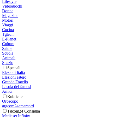
Lifestyle
Videogiochi
Donne
Magazine
Motori
Viaggi
Cucina
Tgtech
E-Planet
Cultura
Salute
Scuola
Animali
Spazio
Speciali
Elezioni Italia
Elezioni estero
Grande Fratello
L'isola dei famosi
Amici
Rubriche
Oroscopo
#tgcom24amarcord
Tgcom24 Consiglia
Mediaset Infinity