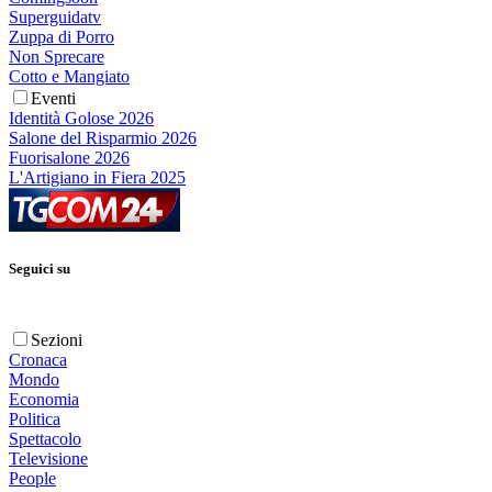
Superguidatv
Zuppa di Porro
Non Sprecare
Cotto e Mangiato
Eventi
Identità Golose 2026
Salone del Risparmio 2026
Fuorisalone 2026
L'Artigiano in Fiera 2025
Seguici su
Sezioni
Cronaca
Mondo
Economia
Politica
Spettacolo
Televisione
People