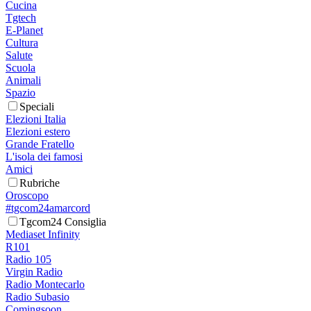
Cucina
Tgtech
E-Planet
Cultura
Salute
Scuola
Animali
Spazio
Speciali
Elezioni Italia
Elezioni estero
Grande Fratello
L'isola dei famosi
Amici
Rubriche
Oroscopo
#tgcom24amarcord
Tgcom24 Consiglia
Mediaset Infinity
R101
Radio 105
Virgin Radio
Radio Montecarlo
Radio Subasio
Comingsoon