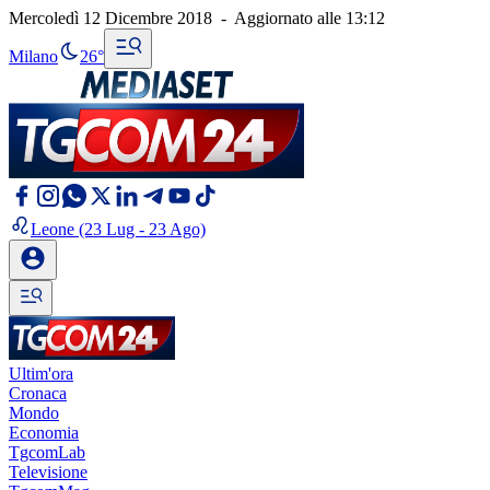
Mercoledì 12 Dicembre 2018
-
Aggiornato alle
13:12
Milano
26°
Leone
(23 Lug - 23 Ago)
Ultim'ora
Cronaca
Mondo
Economia
TgcomLab
Televisione