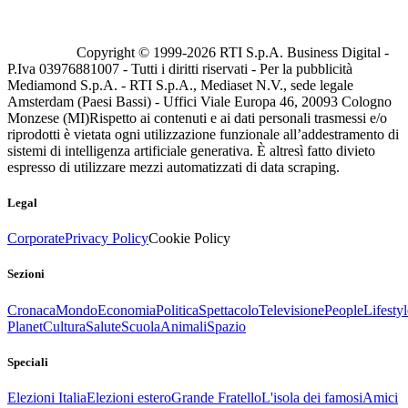
Copyright © 1999-
2026
RTI S.p.A. Business Digital -
P.Iva 03976881007 - Tutti i diritti riservati - Per la pubblicità
Mediamond S.p.A. - RTI S.p.A., Mediaset N.V., sede legale
Amsterdam (Paesi Bassi) - Uffici Viale Europa 46, 20093 Cologno
Monzese (MI)
Rispetto ai contenuti e ai dati personali trasmessi e/o
riprodotti è vietata ogni utilizzazione funzionale all’addestramento di
sistemi di intelligenza artificiale generativa. È altresì fatto divieto
espresso di utilizzare mezzi automatizzati di data scraping.
Legal
Corporate
Privacy Policy
Cookie Policy
Sezioni
Cronaca
Mondo
Economia
Politica
Spettacolo
Televisione
People
Lifestyl
Planet
Cultura
Salute
Scuola
Animali
Spazio
Speciali
Elezioni Italia
Elezioni estero
Grande Fratello
L'isola dei famosi
Amici