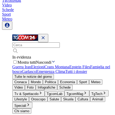
TgcomMag
Video
Schede
Sport
Meteo
In evidenza
Mostra tutti
Nascondi
Guerra Iran
Elezioni
Crans Montana
Epstein Files
Famiglia nel
bosco
Garlasco
Emergenza Clima
Tutti i dossier
Tutte le notizie del giorno
Cronaca
Mondo
Politica
Economia
Sport
Meteo
Video
Foto
Infografiche
Schede
Tv & Spettacolo
TgcomLab
TgcomMag
TgTech
Lifestyle
Oroscopo
Salute
Skuola
Cultura
Animali
Speciali
Chi siamo