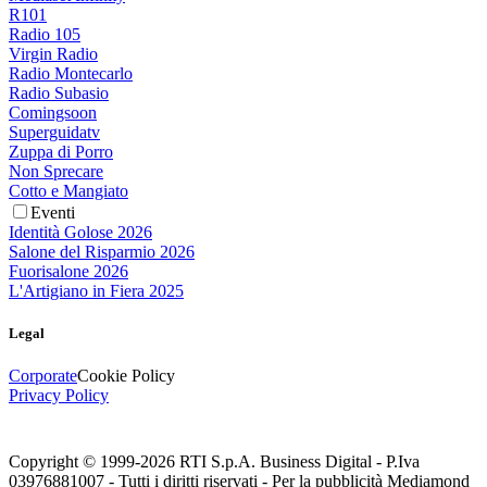
R101
Radio 105
Virgin Radio
Radio Montecarlo
Radio Subasio
Comingsoon
Superguidatv
Zuppa di Porro
Non Sprecare
Cotto e Mangiato
Eventi
Identità Golose 2026
Salone del Risparmio 2026
Fuorisalone 2026
L'Artigiano in Fiera 2025
Legal
Corporate
Cookie Policy
Privacy Policy
Copyright © 1999-
2026
RTI S.p.A. Business Digital - P.Iva
03976881007 - Tutti i diritti riservati - Per la pubblicità Mediamond