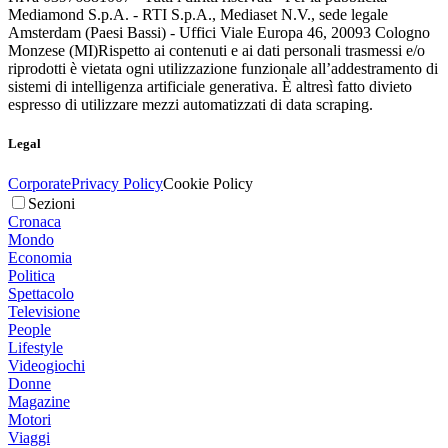
Mediamond S.p.A. - RTI S.p.A., Mediaset N.V., sede legale
Amsterdam (Paesi Bassi) - Uffici Viale Europa 46, 20093 Cologno
Monzese (MI)
Rispetto ai contenuti e ai dati personali trasmessi e/o
riprodotti è vietata ogni utilizzazione funzionale all’addestramento di
sistemi di intelligenza artificiale generativa. È altresì fatto divieto
espresso di utilizzare mezzi automatizzati di data scraping.
Legal
Corporate
Privacy Policy
Cookie Policy
Sezioni
Cronaca
Mondo
Economia
Politica
Spettacolo
Televisione
People
Lifestyle
Videogiochi
Donne
Magazine
Motori
Viaggi