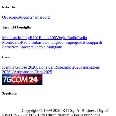
Rubriche
Oroscopo
#tgcom24amarcord
Tgcom24 Consiglia
Mediaset Infinity
R101
Radio 105
Virgin Radio
Radio
Montecarlo
Radio Subasio
Comingsoon
Superguidatv
Zuppa di
Porro
Non Sprecare
Cotto e Mangiato
Eventi
Identità Golose 2026
Salone del Risparmio 2026
Fuorisalone
2026
L'Artigiano in Fiera 2025
Seguici su
Copyright © 1999-
2026
RTI S.p.A. Business Digital -
P.Iva 03976881007 - Tutti i diritti riservati - Per la pubblicità