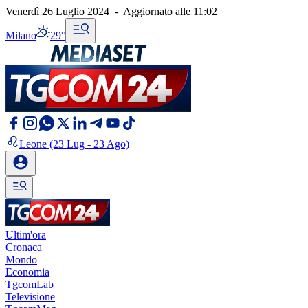
Venerdì 26 Luglio 2024
-
Aggiornato alle
11:02
Milano
29°
Leone
(23 Lug - 23 Ago)
Ultim'ora
Cronaca
Mondo
Economia
TgcomLab
Televisione