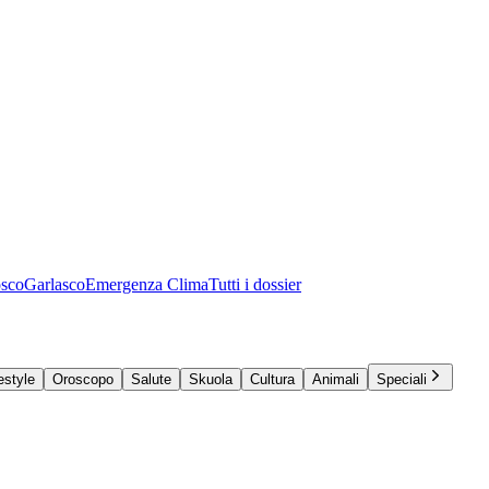
osco
Garlasco
Emergenza Clima
Tutti i dossier
estyle
Oroscopo
Salute
Skuola
Cultura
Animali
Speciali