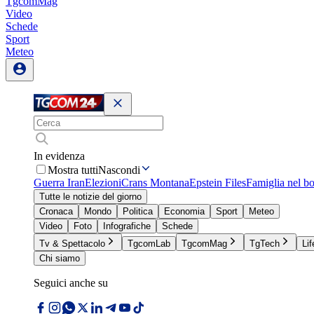
TgcomMag
Video
Schede
Sport
Meteo
In evidenza
Mostra tutti
Nascondi
Guerra Iran
Elezioni
Crans Montana
Epstein Files
Famiglia nel b
Tutte le notizie del giorno
Cronaca
Mondo
Politica
Economia
Sport
Meteo
Video
Foto
Infografiche
Schede
Tv & Spettacolo
TgcomLab
TgcomMag
TgTech
Lif
Chi siamo
Seguici anche su