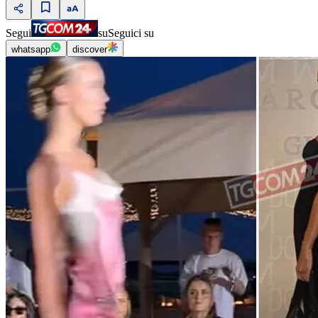
Segui
su
Seguici su
whatsapp
discover